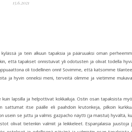
15.6.2021
e kylässä ja tein alkuun tapaksia ja pääruuaksi oman perheem
in, että tapakset onnistuivat yli odotusten ja olivat todella hyvi
vappuaattona oli todellinen onni! Sovimme, että katsomme tilante
veita ja hyvin onneksi meni, terveitä olimme ja vietimme mukav
le kuin lapsilla ja helpottivat kokkailuja. Ostin osan tapaksista my
n sattumat itse päälle eli paahdoin krutonkeja, pilkoin kurkku
on usein se juttu ja valmis gazpacho näytti (ja maistui) hyvältä, k
tot olivat tietenkin valmiit ja leikkeleet. Espanjalaisia juustoja 
 myös ostokset jo edellisenä päivänä ja valmistin osan tapaksista 