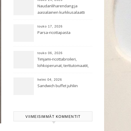
Naudanliharendang ja
aasialainen kurkkusalaatti
touko 17, 2026
Parsa-ricottapasta
touko 06, 2026
Timjami-ricottabroileri,
lohkoperunat, terttutomaatit,
oreganoleivät sekä Aramin
salaatti
helmi 04, 2026
Sandwich buffet juhliin
VIIMEISIMMÄT KOMMENTIT