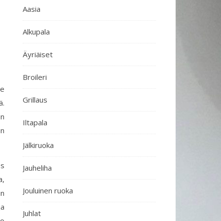
Aasia
Alkupala
Äyriäiset
Broileri
me
Grillaus
ä.
en
Iltapala
an
Jälkiruoka
ös
Jauheliha
a,
Jouluinen ruoka
un
ja
Juhlat
jo