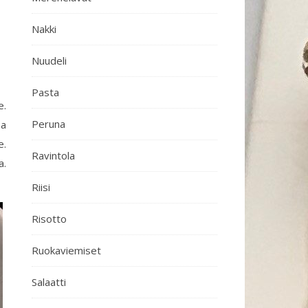
Nakki
Nuudeli
Pasta
e.
Peruna
na
e.
Ravintola
a.
Riisi
Risotto
Ruokaviemiset
Salaatti