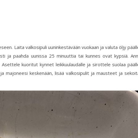
een. Laita valkosipuli uuninkestävään vuokaan ja valuta öljy pääll
esti ja paahda uunissa 25 minuuttia tai kunnes ovat kypsiä. An
settele kuoritut kynnet leikkuulaudalle ja sirottele suolaa pääll
 ja majoneesi keskenään, lisää valkosipulit ja mausteet ja sekoit