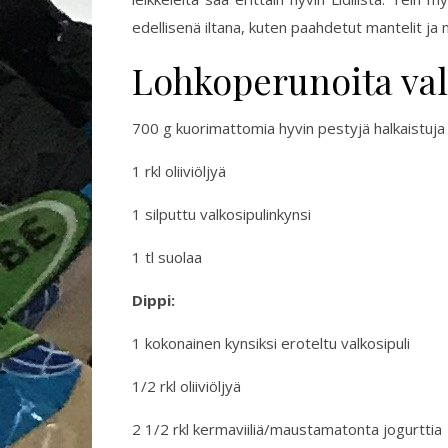
edellisenä iltana, kuten paahdetut mantelit ja 
Lohkoperunoita val
700 g kuorimattomia hyvin pestyjä halkaistuja
1 rkl oliiviöljyä
1 silputtu valkosipulinkynsi
1 tl suolaa
Dippi:
1 kokonainen kynsiksi eroteltu valkosipuli
1/2 rkl oliiviöljyä
2 1/2 rkl kermaviiliä/maustamatonta jogurttia