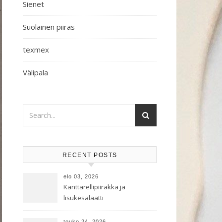
Sienet
Suolainen piiras
texmex
Välipala
RECENT POSTS
elo 03, 2026
Kanttarellipiirakka ja
lisukesalaatti
touko 24, 2026