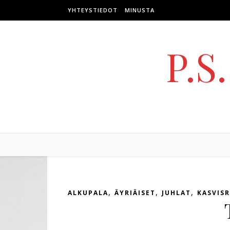
Skip to content
YHTEYSTIEDOT
MINUSTA
P.S
,
,
,
ALKUPALA
ÄYRIÄISET
JUHLAT
KASVIS