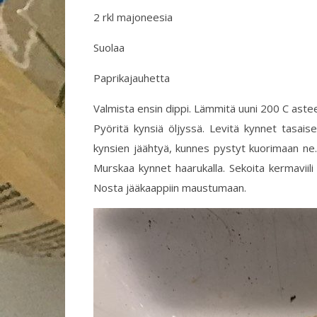
2 rkl majoneesia
Suolaa
Paprikajauhetta
Valmista ensin dippi. Lämmitä uuni 200 C astees
Pyöritä kynsiä öljyssä. Levitä kynnet tasais
kynsien jäähtyä, kunnes pystyt kuorimaan ne. A
Murskaa kynnet haarukalla. Sekoita kermaviili
Nosta jääkaappiin maustumaan.