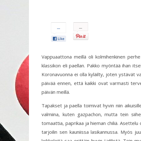
Pin
It!
Vappuaattona meillä oli kolmihenkinen perh
klassikon eli paellan. Pakko myöntää ihan itsek
Koronavuonna ei olla kyläilty, joten ystävät 
päivää ennen, että kaikki ovat varmasti ter
päivän meillä.
Tapakset ja paella toimivat hyvin niin aikuisil
valmiina, kuten gazpachon, mutta tein siihe
tomaattia, paprikaa ja hieman chiliä. Asettelu 
tarjoilin sen kauniissa lasikannussa. Myös juus
leikkeleitä saa erittäin hyvin Lidilistä. Tein