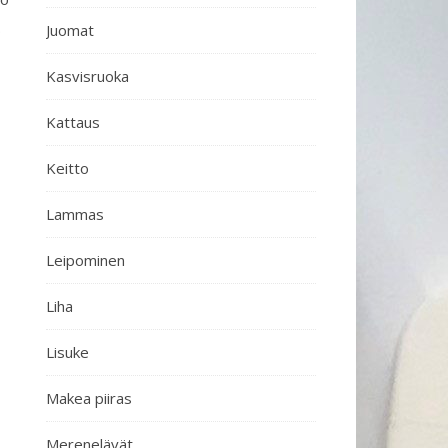
.
Juomat
Kasvisruoka
Kattaus
Keitto
Lammas
Leipominen
Liha
Lisuke
Makea piiras
Merenelävät