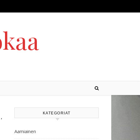
okaa
KATEGORIAT
,
T
SIENET
Aamiainen