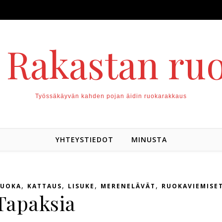
. Rakastan ru
Työssäkäyvän kahden pojan äidin ruokarakkaus
YHTEYSTIEDOT
MINUSTA
,
,
,
,
RUOKA
KATTAUS
LISUKE
MERENELÄVÄT
RUOKAVIEMISE
Tapaksia