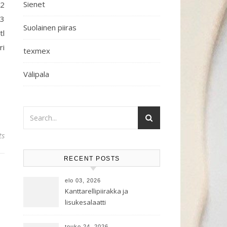
Sienet
 2
 3
Suolainen piiras
tl
ri
texmex
Välipala
ts
RECENT POSTS
elo 03, 2026
Kanttarellipiirakka ja
lisukesalaatti
touko 24, 2026