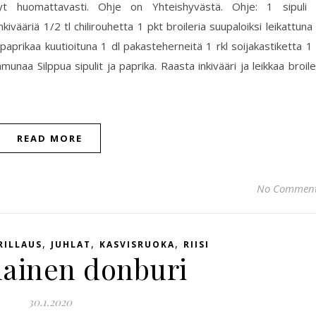
nyt huomattavasti. Ohje on Yhteishyvästä. Ohje: 1 sipuli
kivääriä 1/2 tl chilirouhetta 1 pkt broileria suupaloiksi leikattuna
ta paprikaa kuutioituna 1 dl pakasteherneitä 1 rkl soijakastiketta 1 
naa Silppua sipulit ja paprika. Raasta inkivääri ja leikkaa broile
READ MORE
No Commen
,
,
,
RILLAUS
JUHLAT
KASVISRUOKA
RIISI
lainen donburi
30.1.2020