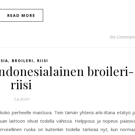
READ MORE
No Commen
,
,
SIA
BROILERI
RIISI
indonesialainen broileri-
riisi
7.4.2020
koko perheelle maistuva. Tein tämän yhtenä arki-iltana etätyö j
uuan laittoon olivat todella vähissä. Helppous ja nopeus pääsiv
erveellinen ruoka on kuitenkin todella tärkeää nyt, kun normaa