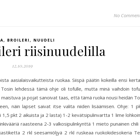
No Commen
,
,
IA
BROILERI
NUUDELI
leri riisinuudelilla
12.10.2019
sta aasialaisvaikutteista ruokaa. Siispä päätin kokeilla ensi kert
. Tosin lehdessä tämä ohje oli tofulle, mutta minä vaihdoin tof
in maistuva ja pojat sanoivat taas, että tämä ruoka nousi heidän T
seen, näin lapset saivat itse valita niiden lisäämisen. Ohje: 1 p
oli 1,5 pkt 2 aikuista ja 2 lasta) 1-2 kevätsipulinvartta 1 lime lohkoi
 inkivääriä raasteena 2-3 valkosipulinkynttä 1 mieto punainen chili
jakastiketta 2 rkl seesamiöljyä 2 rkl ruskeaa ruokokidesokeria T