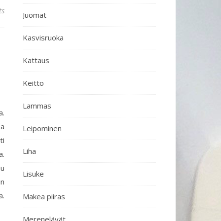
ts
Juomat
Kasvisruoka
Kattaus
Keitto
Lammas
a.
sa
Leipominen
ti
Liha
a.
uu
Lisuke
in
a.
Makea piiras
Merenelävät