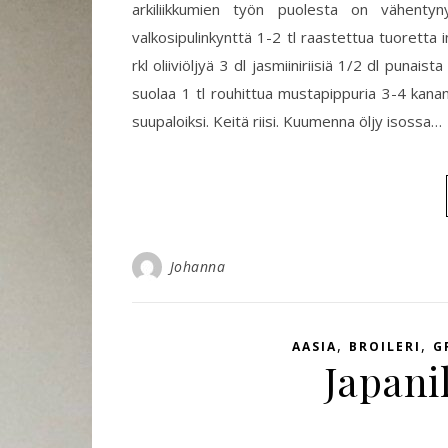
arkiliikkumien työn puolesta on vähenty
valkosipulinkynttä 1-2 tl raastettua tuoretta in
rkl oliiviöljyä 3 dl jasmiiniriisiä 1/2 dl punais
suolaa 1 tl rouhittua mustapippuria 3-4 kananmu
suupaloiksi. Keitä riisi. Kuumenna öljy isossa…
Johanna
,
,
AASIA
BROILERI
G
Japani