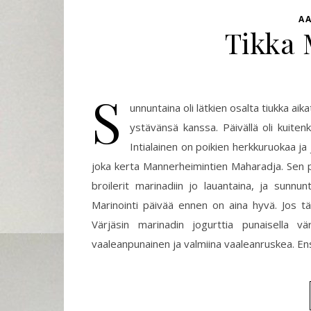
AA
Tikka 
S
unnuntaina oli lätkien osalta tiukka ai
ystävänsä kanssa. Päivällä oli kuitenki
Intialainen on poikien herkkuruokaa j
joka kerta Mannerheimintien Maharadja. Sen p
broilerit marinadiin jo lauantaina, ja sunnun
Marinointi päivää ennen on aina hyvä. Jos tä
Värjäsin marinadin jogurttia punaisella vär
vaaleanpunainen ja valmiina vaaleanruskea. Ens