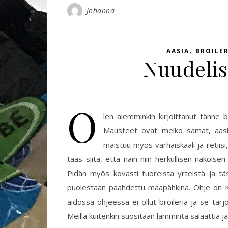
Johanna
,
AASIA
BROILER
Nuudelisa
O
len aiemminkin kirjoittanut tänne bl
Mausteet ovat melko samat, aasial
maistuu myös varhaiskaali ja retiisi,
taas siitä, että näin niin herkullisen näköise
Pidän myös kovasti tuoreista yrteistä ja täst
puolestaan paahdettu maapähkina. Ohje on K
aidossa ohjeessa ei ollut broileria ja se tarjo
Meillä kuitenkin suositaan lämmintä salaattia ja 