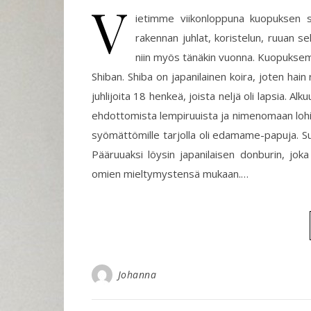
V
ietimme viikonloppuna kuopuksen s
rakennan juhlat, koristelun, ruuan se
niin myös tänäkin vuonna. Kuopuksemme 
Shiban. Shiba on japanilainen koira, joten hain
juhlijoita 18 henkeä, joista neljä oli lapsia.
ehdottomista lempiruuista ja nimenomaan lohin
syömättömille tarjolla oli edamame-papuja. S
Pääruuaksi löysin japanilaisen donburin, jok
omien mieltymystensä mukaan.…
Johanna