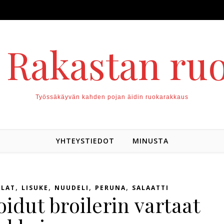
. Rakastan ru
Työssäkäyvän kahden pojan äidin ruokarakkaus
YHTEYSTIEDOT
MINUSTA
,
,
,
,
HLAT
LISUKE
NUUDELI
PERUNA
SALAATTI
idut broilerin vartaat