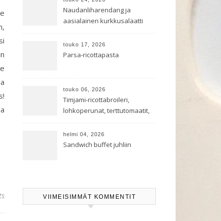
Naudanliharendang ja
le
aasialainen kurkkusalaatti
n,
si
touko 17, 2026
in
Parsa-ricottapasta
me
aa
touko 06, 2026
s!
Timjami-ricottabroileri,
sa
lohkoperunat, terttutomaatit,
oreganoleivät sekä Aramin
salaatti
helmi 04, 2026
Sandwich buffet juhliin
ts
VIIMEISIMMÄT KOMMENTIT