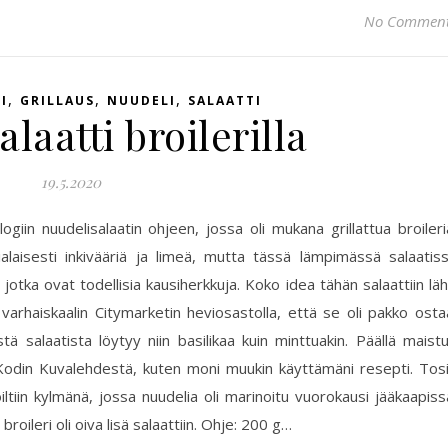
No Commen
,
,
,
I
GRILLAUS
NUUDELI
SALAATTI
laatti broilerilla
19.5.2020
ogiin nuudelisalaatin ohjeen, jossa oli mukana grillattua broileri
aisesti inkivääriä ja limeä, mutta tässä lämpimässä salaatis
 jotka ovat todellisia kausiherkkuja. Koko idea tähän salaattiin läh
n varhaiskaalin Citymarketin heviosastolla, että se oli pakko osta
ä salaatista löytyy niin basilikaa kuin minttuakin. Päällä maist
odin Kuvalehdestä, kuten moni muukin käyttämäni resepti. Tos
iltiin kylmänä, jossa nuudelia oli marinoitu vuorokausi jääkaapiss
broileri oli oiva lisä salaattiin. Ohje: 200 g…