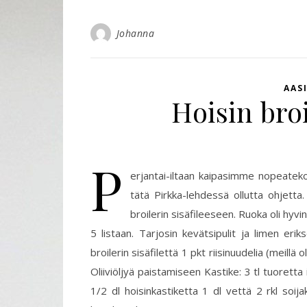
Johanna
AAS
Hoisin broi
P
erjantai-iltaan kaipasimme nopeatekoi
tätä Pirkka-lehdessä ollutta ohjetta
broilerin sisäfileeseen. Ruoka oli hyv
5 listaan. Tarjosin kevätsipulit ja limen erik
broilerin sisäfilettä 1 pkt riisinuudelia (meillä 
Oliiviöljyä paistamiseen Kastike: 3 tl tuoretta
1/2 dl hoisinkastiketta 1 dl vettä 2 rkl soi