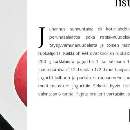
li
J
uhannus sunnuntaina oli kotiinlähdö
perunasalaattia sekä retiisi-nuudeli
täysjyvämunanuudelista ja toisen riisin
ruokailijoita. Kaikki ohjeet ovat Glorian ruoka&v
200 g turkkilaista jogurttia 1 iso sitruuna 1
juustokuminaa 1/2 tl suolaa 1/2 tl mustapippuri
jogurtti kulhoon ja purista sitruunanmehu j
muut mausteet jogurttiin. Sekoita hyvin. Lis
vähintään 8 tuntia. Pujota broilerit vartaisiin. 