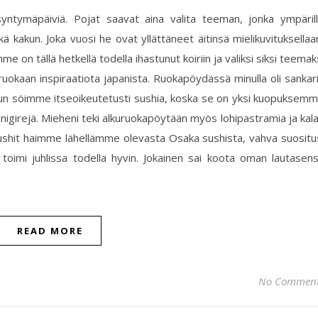
yntymäpäiviä. Pojat saavat aina valita teeman, jonka ympäril
kä kakun. Joka vuosi he ovat yllättäneet äitinsä mielikuvituksellaa
on tällä hetkellä todella ihastunut koiriin ja valiksi siksi teemak
 ruokaan inspiraatiota japanista. Ruokapöydässä minulla oli sankar
 Alkuun söimme itseoikeutetusti sushia, koska se on yksi kuopuksem
igirejä. Mieheni teki alkuruokapöytään myös lohipastramia ja kal
ushit haimme lähellämme olevasta Osaka sushista, vahva suositu
a toimi juhlissa todella hyvin. Jokainen sai koota oman lautasen
READ MORE
No Commen