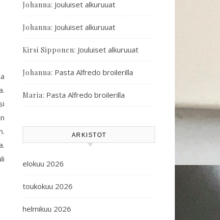
:
Jouluiset alkuruuat
Johanna
:
Jouluiset alkuruuat
Johanna
:
Jouluiset alkuruuat
Kirsi Sipponen
:
Pasta Alfredo broilerilla
Johanna
ja
a.
:
Pasta Alfredo broilerilla
Maria
si
in
n.
ARKISTOT
a.
li
elokuu 2026
toukokuu 2026
helmikuu 2026