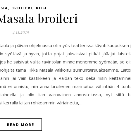
,
,
SIA
BROILERI
RIISI
Masala broileri
4.11.2019
kataulu ja päivän ohjelmassa oli myös teatterissa käynti kuopuksen 
n syötävä ja hyvin, jotta pojat jaksaisivat pitkät jääajat luistell
a jos he saisivat valita ravintolan minne menemme syömään, se oli
ohjalta tämä Tikka Masala valikoitui sunnuntairuuaksemme. Laito
taihin jäi vain kastikkeen ja Raidan teko sekä riisin keittämine
mä ei onnistu, niin anna broilerien marinoitua vähintään 4 tunti
iaineella ja olin liian varovainen annostelussa, nyt siitä tu
i kerralla laitan rohkeammin väriainetta,…
READ MORE