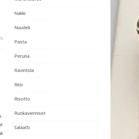
Nakki
Nuudeli
ts
Pasta
Peruna
Ravintola
Riisi
Risotto
Ruokaviemiset
a-
ät
Salaatti
li