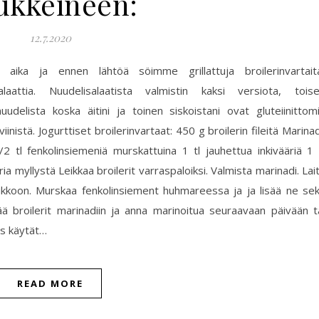
sukkeineen:
12.7.2020
n aika ja ennen lähtöä söimme grillattuja broilerinvartait
salaattia. Nuudelisalaatista valmistin kaksi versiota, tois
uudelista koska äitini ja toinen siskoistani ovat gluteiinittom
iinistä. Jogurttiset broilerinvartaat: 450 g broilerin fileitä Marinad
/2 tl fenkolinsiemeniä murskattuina 1 tl jauhettua inkivääriä 1 
a myllystä Leikkaa broilerit varraspaloiksi. Valmista marinadi. Lai
oukkoon. Murskaa fenkolinsiement huhmareessa ja ja lisää ne se
ää broilerit marinadiin ja anna marinoitua seuraavaan päivään t
Jos käytät…
READ MORE