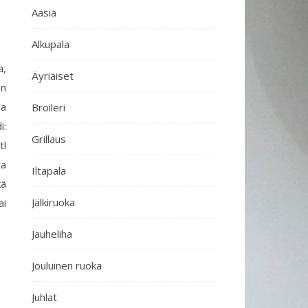
Aasia
Alkupala
a,
Äyriäiset
en
ia
Broileri
i:
Grillaus
tl
ta
Iltapala
kä
Jälkiruoka
ai
Jauheliha
Jouluinen ruoka
Juhlat