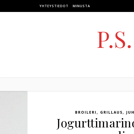
Skip to content
YHTEYSTIEDOT
MINUSTA
P.S
,
,
BROILERI
GRILLAUS
JU
Jogurttimarino