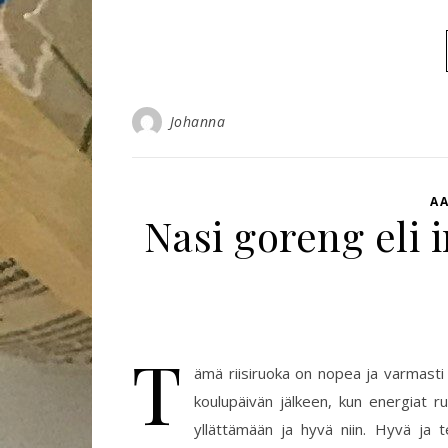
Johanna
AA
Nasi goreng eli 
T
ämä riisiruoka on nopea ja varmasti 
koulupäivän jälkeen, kun energiat r
yllättämään ja hyvä niin. Hyvä ja t