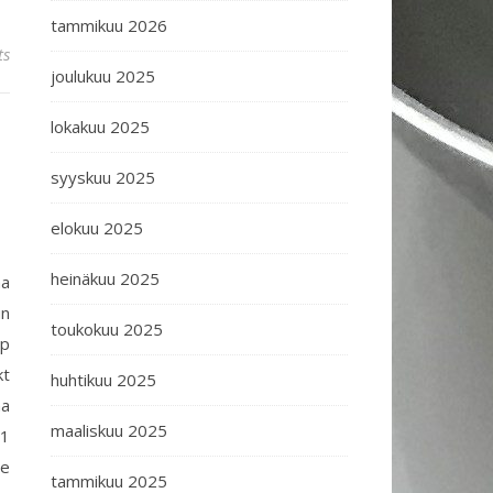
tammikuu 2026
ts
joulukuu 2025
lokakuu 2025
syyskuu 2025
elokuu 2025
heinäkuu 2025
aa
un
toukokuu 2025
op
kt
huhtikuu 2025
na
maaliskuu 2025
 1
ee
tammikuu 2025