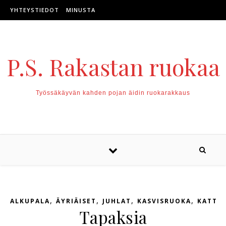
Skip to content
YHTEYSTIEDOT
MINUSTA
P.S. Rakastan ruokaa
Työssäkäyvän kahden pojan äidin ruokarakkaus
,
,
,
,
ALKUPALA
ÄYRIÄISET
JUHLAT
KASVISRUOKA
KATTA
Tapaksia