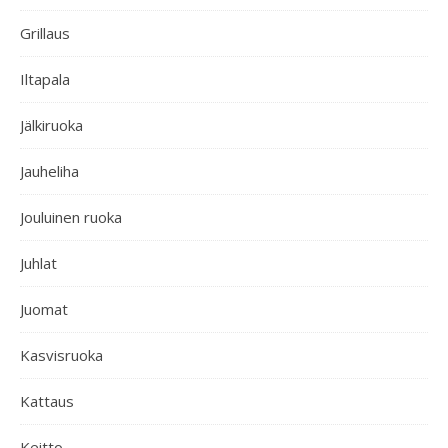
Grillaus
Iltapala
Jälkiruoka
Jauheliha
Jouluinen ruoka
Juhlat
Juomat
Kasvisruoka
Kattaus
Keitto