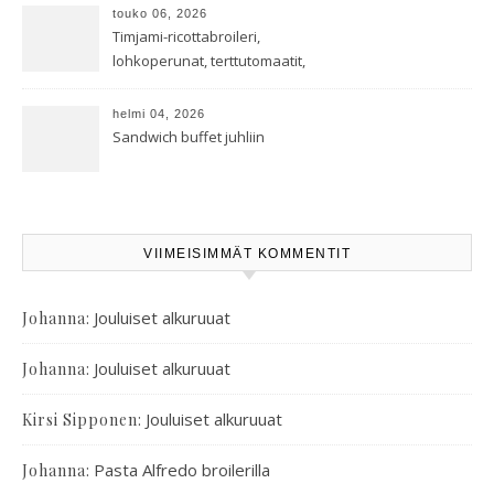
touko 06, 2026
Timjami-ricottabroileri,
lohkoperunat, terttutomaatit,
oreganoleivät sekä Aramin
salaatti
helmi 04, 2026
Sandwich buffet juhliin
VIIMEISIMMÄT KOMMENTIT
:
Jouluiset alkuruuat
Johanna
:
Jouluiset alkuruuat
Johanna
:
Jouluiset alkuruuat
Kirsi Sipponen
:
Pasta Alfredo broilerilla
Johanna