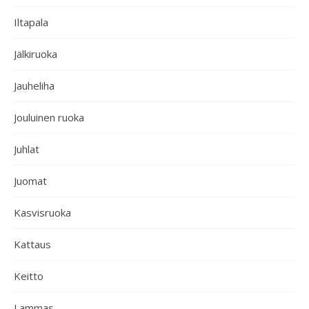
Iltapala
Jälkiruoka
Jauheliha
Jouluinen ruoka
Juhlat
Juomat
Kasvisruoka
Kattaus
Keitto
Lammas