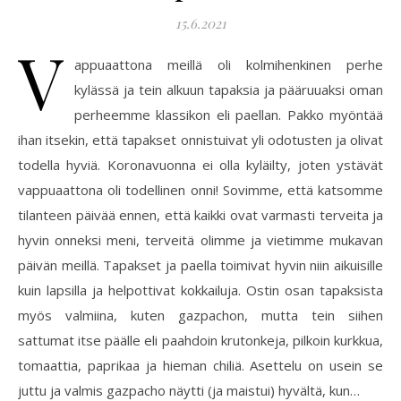
15.6.2021
V
appuaattona meillä oli kolmihenkinen perhe
kylässä ja tein alkuun tapaksia ja pääruuaksi oman
perheemme klassikon eli paellan. Pakko myöntää
ihan itsekin, että tapakset onnistuivat yli odotusten ja olivat
todella hyviä. Koronavuonna ei olla kyläilty, joten ystävät
vappuaattona oli todellinen onni! Sovimme, että katsomme
tilanteen päivää ennen, että kaikki ovat varmasti terveita ja
hyvin onneksi meni, terveitä olimme ja vietimme mukavan
päivän meillä. Tapakset ja paella toimivat hyvin niin aikuisille
kuin lapsilla ja helpottivat kokkailuja. Ostin osan tapaksista
myös valmiina, kuten gazpachon, mutta tein siihen
sattumat itse päälle eli paahdoin krutonkeja, pilkoin kurkkua,
tomaattia, paprikaa ja hieman chiliä. Asettelu on usein se
juttu ja valmis gazpacho näytti (ja maistui) hyvältä, kun…