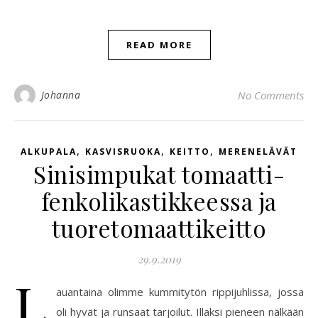
READ MORE
Johanna
No Comments
,
,
,
ALKUPALA
KASVISRUOKA
KEITTO
MERENELÄVÄT
Sinisimpukat tomaatti-
fenkolikastikkeessa ja
tuoretomaattikeitto
29.9.2019
L
auantaina olimme kummitytön rippijuhlissa, jossa
oli hyvät ja runsaat tarjoilut. Illaksi pieneen nälkään