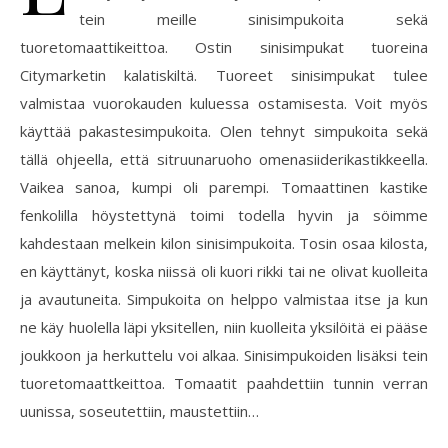
tein meille sinisimpukoita sekä
tuoretomaattikeittoa. Ostin sinisimpukat tuoreina
Citymarketin kalatiskiltä. Tuoreet sinisimpukat tulee
valmistaa vuorokauden kuluessa ostamisesta. Voit myös
käyttää pakastesimpukoita. Olen tehnyt simpukoita sekä
tällä ohjeella, että sitruunaruoho omenasiiderikastikkeella.
Vaikea sanoa, kumpi oli parempi. Tomaattinen kastike
fenkolilla höystettynä toimi todella hyvin ja söimme
kahdestaan melkein kilon sinisimpukoita. Tosin osaa kilosta,
en käyttänyt, koska niissä oli kuori rikki tai ne olivat kuolleita
ja avautuneita. Simpukoita on helppo valmistaa itse ja kun
ne käy huolella läpi yksitellen, niin kuolleita yksilöitä ei pääse
joukkoon ja herkuttelu voi alkaa. Sinisimpukoiden lisäksi tein
tuoretomaattkeittoa. Tomaatit paahdettiin tunnin verran
uunissa, soseutettiin, maustettiin…