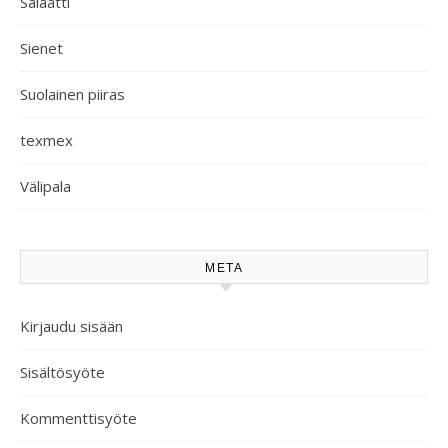
Salaatti
Sienet
Suolainen piiras
texmex
Välipala
META
Kirjaudu sisään
Sisältösyöte
Kommenttisyöte