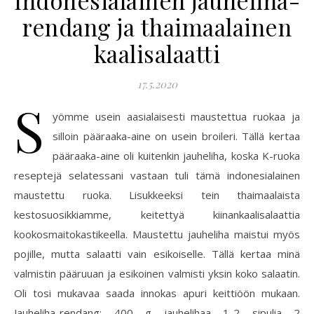
Indonesialainen jauheliha-
rendang ja thaimaalainen
kaalisalaatti
17.5.2020
S
yömme usein aasialaisesti maustettua ruokaa ja
silloin pääraaka-aine on usein broileri. Tällä kertaa
pääraaka-aine oli kuitenkin jauheliha, koska K-ruoka
reseptejä selatessani vastaan tuli tämä indonesialainen
maustettu ruoka. Lisukkeeksi tein thaimaalaista
kestosuosikkiamme, keitettyä kiinankaalisalaattia
kookosmaitokastikeella. Maustettu jauheliha maistui myös
pojille, mutta salaatti vain esikoiselle. Tällä kertaa minä
valmistin pääruuan ja esikoinen valmisti yksin koko salaatin.
Oli tosi mukavaa saada innokas apuri keittiöön mukaan.
Jauheliha-rendang: 400 g jauhelihaa 1-2 sipulia 2