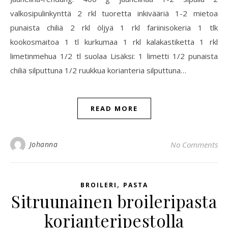
valkosipulinkynttä 2 rkl tuoretta inkivääriä 1-2 mietoa
punaista chiliä 2 rkl öljyä 1 rkl fariinisokeria 1 tlk
kookosmaitoa 1 tl kurkumaa 1 rkl kalakastiketta 1 rkl
limetinmehua 1/2 tl suolaa Lisäksi: 1 limetti 1/2 punaista
chiliä silputtuna 1/2 ruukkua korianteria silputtuna…
READ MORE
Johanna
No Comments
,
BROILERI
PASTA
Sitruunainen broileripasta
korianteripestolla