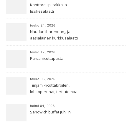
Kanttarellipiirakka ja
lisukesalaatti
touko 24, 2026
Naudanliharendang ja
aasialainen kurkkusalaatti
touko 17, 2026
Parsa-ricottapasta
touko 06, 2026
Timjami-ricottabroileri,
lohkoperunat, terttutomaatit,
oreganoleivät sekä Aramin
salaatti
helmi 04, 2026
Sandwich buffet juhliin