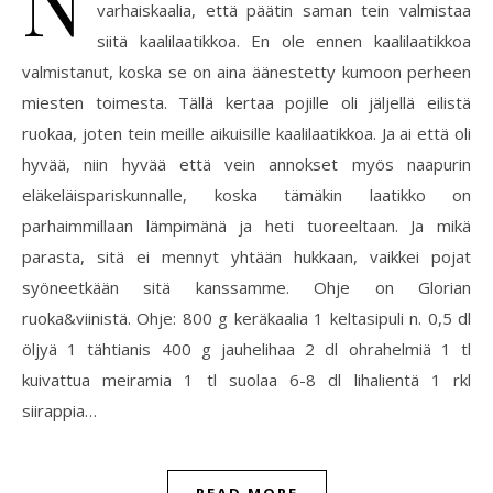
varhaiskaalia, että päätin saman tein valmistaa
siitä kaalilaatikkoa. En ole ennen kaalilaatikkoa
valmistanut, koska se on aina äänestetty kumoon perheen
miesten toimesta. Tällä kertaa pojille oli jäljellä eilistä
ruokaa, joten tein meille aikuisille kaalilaatikkoa. Ja ai että oli
hyvää, niin hyvää että vein annokset myös naapurin
eläkeläispariskunnalle, koska tämäkin laatikko on
parhaimmillaan lämpimänä ja heti tuoreeltaan. Ja mikä
parasta, sitä ei mennyt yhtään hukkaan, vaikkei pojat
syöneetkään sitä kanssamme. Ohje on Glorian
ruoka&viinistä. Ohje: 800 g keräkaalia 1 keltasipuli n. 0,5 dl
öljyä 1 tähtianis 400 g jauhelihaa 2 dl ohrahelmiä 1 tl
kuivattua meiramia 1 tl suolaa 6-8 dl lihalientä 1 rkl
siirappia…