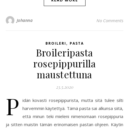
READ MORE
Johanna
No Comments
,
BROILERI
PASTA
Broileripasta
rosepippurilla
maustettuna
23.5.2020
P
idän kovasti rosepippurista, mutta sitä tulee silti
harvemmin käytettyä. Tämä pasta sai alkunsa siitä,
että minun teki mieleni nimenomaan rosepippuria
ja sitten muistin tämän erinomaisen pastan ohjeen. Käytin