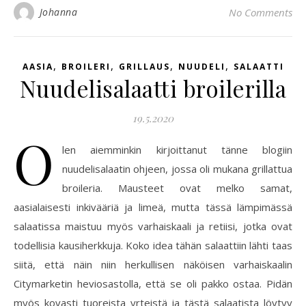
Johanna
No Comments
,
,
,
,
AASIA
BROILERI
GRILLAUS
NUUDELI
SALAATTI
Nuudelisalaatti broilerilla
19.5.2020
O
len aiemminkin kirjoittanut tänne blogiin
nuudelisalaatin ohjeen, jossa oli mukana grillattua
broileria. Mausteet ovat melko samat,
aasialaisesti inkivääriä ja limeä, mutta tässä lämpimässä
salaatissa maistuu myös varhaiskaali ja retiisi, jotka ovat
todellisia kausiherkkuja. Koko idea tähän salaattiin lähti taas
siitä, että näin niin herkullisen näköisen varhaiskaalin
Citymarketin heviosastolla, että se oli pakko ostaa. Pidän
myös kovasti tuoreista yrteistä ja tästä salaatista löytyy