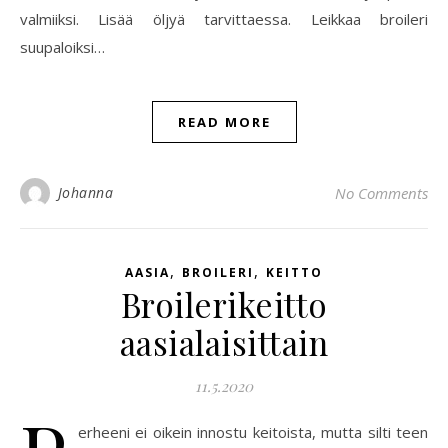
valmiiksi. Lisää öljyä tarvittaessa. Leikkaa broileri
suupaloiksi…
READ MORE
Johanna
No Comments
,
,
AASIA
BROILERI
KEITTO
Broilerikeitto
aasialaisittain
11.5.2020
erheeni ei oikein innostu keitoista, mutta silti teen