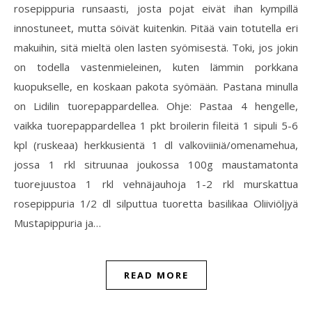
rosepippuria runsaasti, josta pojat eivät ihan kympillä
innostuneet, mutta söivät kuitenkin. Pitää vain totutella eri
makuihin, sitä mieltä olen lasten syömisestä. Toki, jos jokin
on todella vastenmieleinen, kuten lämmin porkkana
kuopukselle, en koskaan pakota syömään. Pastana minulla
on Lidilin tuorepappardellea. Ohje: Pastaa 4 hengelle,
vaikka tuorepappardellea 1 pkt broilerin fileitä 1 sipuli 5-6
kpl (ruskeaa) herkkusientä 1 dl valkoviiniä/omenamehua,
jossa 1 rkl sitruunaa joukossa 100g maustamatonta
tuorejuustoa 1 rkl vehnäjauhoja 1-2 rkl murskattua
rosepippuria 1/2 dl silputtua tuoretta basilikaa Oliiviöljyä
Mustapippuria ja…
READ MORE