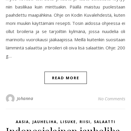
niin basilikaa kuin minttuakin. Päällä maistuu puolestaan
paahdettu maapähkina. Ohje on Kodin Kuvalehdestä, kuten
moni muukin käyttämäni resepti. Tosin aidossa ohjeessa ei
ollut broileria ja se tarjoiltiin kylmänä, jossa nuudelia oli
marinoitu vuorokausi jääkaapissa. Meillä kuitenkin suositaan
lämmintä salaattia ja broileri oli oiva lisä salaattiin. Ohje: 200
g…
READ MORE
Johanna
No Comments
,
,
,
,
AASIA
JAUHELIHA
LISUKE
RIISI
SALAATTI