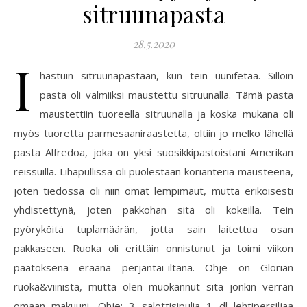
sitruunapasta
28.5.2020
I
hastuin sitruunapastaan, kun tein uunifetaa. Silloin
pasta oli valmiiksi maustettu sitruunalla. Tämä pasta
maustettiin tuoreella sitruunalla ja koska mukana oli
myös tuoretta parmesaaniraastetta, oltiin jo melko lähellä
pasta Alfredoa, joka on yksi suosikkipastoistani Amerikan
reissuilla. Lihapullissa oli puolestaan korianteria mausteena,
joten tiedossa oli niin omat lempimaut, mutta erikoisesti
yhdistettynä, joten pakkohan sitä oli kokeilla. Tein
pyöryköitä tuplamäärän, jotta sain laitettua osan
pakkaseen. Ruoka oli erittäin onnistunut ja toimi viikon
päätöksenä eräänä perjantai-iltana. Ohje on Glorian
ruoka&viinistä, mutta olen muokannut sitä jonkin verran
omaan makuuni. Ohje: 3 salottisipulia 1 dl lehtipersiljaa