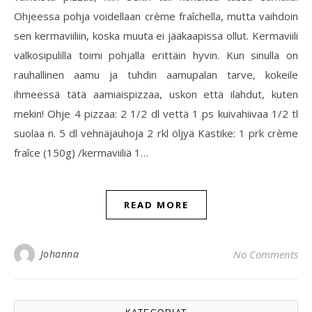
Ohjeessa pohja voidellaan crème fraîchella, mutta vaihdoin
sen kermaviiliin, koska muuta ei jääkaapissa ollut. Kermaviili
valkosipulilla toimi pohjalla erittäin hyvin. Kun sinulla on
rauhallinen aamu ja tuhdin aamupalan tarve, kokeile
ihmeessä tätä aamiaispizzaa, uskon että ilahdut, kuten
mekin! Ohje 4 pizzaa: 2 1/2 dl vettä 1 ps kuivahiivaa 1/2 tl
suolaa n. 5 dl vehnäjauhoja 2 rkl öljyä Kastike: 1 prk crème
fraîce (150g) /kermaviiliä 1…
READ MORE
Johanna
No Comments