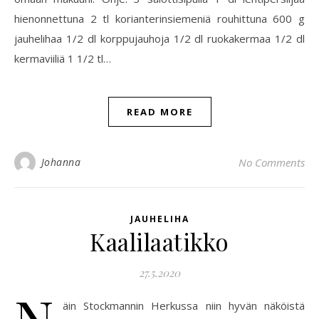
hienonnettuna 2 tl korianterinsiemeniä rouhittuna 600 g
jauhelihaa 1/2 dl korppujauhoja 1/2 dl ruokakermaa 1/2 dl
kermaviiliä 1 1/2 tl…
READ MORE
Johanna
No Comments
JAUHELIHA
Kaalilaatikko
27.5.2020
N
äin Stockmannin Herkussa niin hyvän näköistä