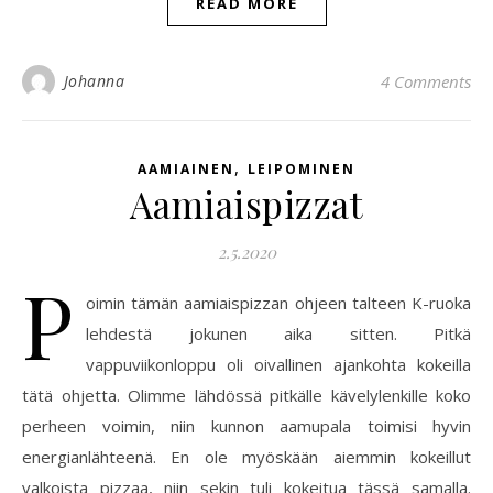
READ MORE
Johanna
4 Comments
,
AAMIAINEN
LEIPOMINEN
Aamiaispizzat
2.5.2020
P
oimin tämän aamiaispizzan ohjeen talteen K-ruoka
lehdestä jokunen aika sitten. Pitkä
vappuviikonloppu oli oivallinen ajankohta kokeilla
tätä ohjetta. Olimme lähdössä pitkälle kävelylenkille koko
perheen voimin, niin kunnon aamupala toimisi hyvin
energianlähteenä. En ole myöskään aiemmin kokeillut
valkoista pizzaa, niin sekin tuli kokeitua tässä samalla.