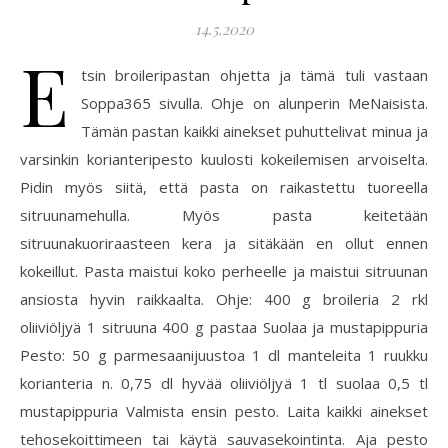
14.5.2020
E
tsin broileripastan ohjetta ja tämä tuli vastaan
Soppa365 sivulla. Ohje on alunperin MeNaisista.
Tämän pastan kaikki ainekset puhuttelivat minua ja
varsinkin korianteripesto kuulosti kokeilemisen arvoiselta.
Pidin myös siitä, että pasta on raikastettu tuoreella
sitruunamehulla. Myös pasta keitetään
sitruunakuoriraasteen kera ja sitäkään en ollut ennen
kokeillut. Pasta maistui koko perheelle ja maistui sitruunan
ansiosta hyvin raikkaalta. Ohje: 400 g broileria 2 rkl
oliiviöljyä 1 sitruuna 400 g pastaa Suolaa ja mustapippuria
Pesto: 50 g parmesaanijuustoa 1 dl manteleita 1 ruukku
korianteria n. 0,75 dl hyvää oliiviöljyä 1 tl suolaa 0,5 tl
mustapippuria Valmista ensin pesto. Laita kaikki ainekset
tehosekoittimeen tai käytä sauvasekointinta. Aja pesto