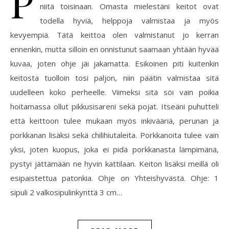
P
niitä toisinaan. Omasta mielestäni keitot ovat
todella hyviä, helppoja valmistaa ja myös
kevyempiä. Tätä keittoa olen valmistanut jo kerran
ennenkin, mutta silloin en onnistunut saamaan yhtään hyvää
kuvaa, joten ohje jäi jakamatta. Esikoinen piti kuitenkin
keitosta tuolloin tosi paljon, niin päätin valmistaa sitä
uudelleen koko perheelle. Viimeksi sitä söi vain poikia
hoitamassa ollut pikkusisareni sekä pojat. Itseäni puhutteli
että keittoon tulee mukaan myös inkivääriä, perunan ja
porkkanan lisäksi sekä chilihiutaleita. Porkkanoita tulee vain
yksi, joten kuopus, joka ei pidä porkkanasta lämpimänä,
pystyi jättämään ne hyvin kattilaan. Keiton lisäksi meillä oli
esipaistettua patonkia. Ohje on Yhteishyvästä. Ohje: 1
sipuli 2 valkosipulinkynttä 3 cm…