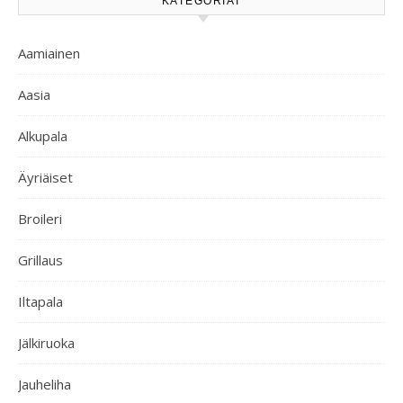
KATEGORIAT
Aamiainen
Aasia
Alkupala
Äyriäiset
Broileri
Grillaus
Iltapala
Jälkiruoka
Jauheliha