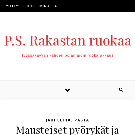
Skip to content
YHTEYSTIEDOT
MINUSTA
P.S. Rakastan ruokaa
Työssäkäyvän kahden pojan äidin ruokarakkaus
,
JAUHELIHA
PASTA
Mausteiset pyörykät ja