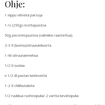
Ohje:
1 nippu vihreitä parsoja
1 rs (250g) ricottajuustoa
50g pecorinojuustoa (valmiiksi raastettua)
2-3 tl (luomu)sitruunankuorta
1 rkl sitruunanmehua
1/2 tl suolaa
n 1/2 dl pastan keitinvettä
1-2 tl chilihiutaleita
1/2 ruukkua ruohosipulia/ 2 vartta kevätsipulia