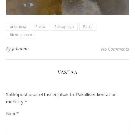
arkiruoka
Parsa
Parsapasta
Pasta
Ricottajuusto
By
Johanna
No Comments
VASTAA
Sähköpostiosoitettasi ei julkaista.
Pakolliset kentät on
merkitty
*
Nimi
*