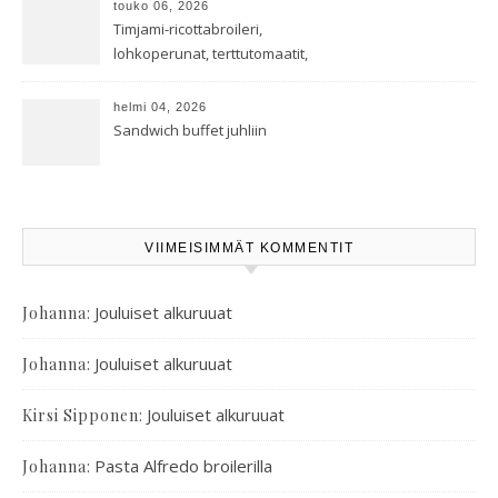
touko 06, 2026
Timjami-ricottabroileri,
lohkoperunat, terttutomaatit,
oreganoleivät sekä Aramin
salaatti
helmi 04, 2026
Sandwich buffet juhliin
VIIMEISIMMÄT KOMMENTIT
:
Jouluiset alkuruuat
Johanna
:
Jouluiset alkuruuat
Johanna
:
Jouluiset alkuruuat
Kirsi Sipponen
:
Pasta Alfredo broilerilla
Johanna