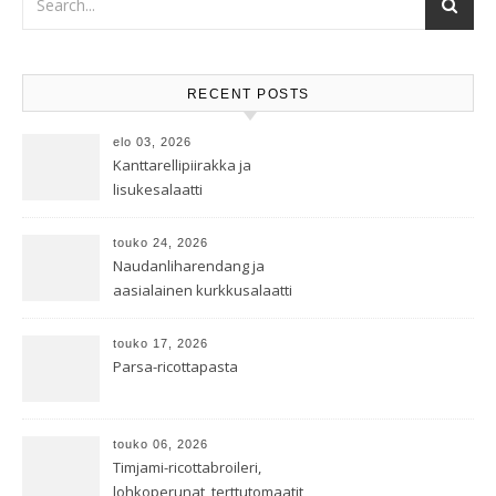
RECENT POSTS
elo 03, 2026
Kanttarellipiirakka ja
lisukesalaatti
touko 24, 2026
Naudanliharendang ja
aasialainen kurkkusalaatti
touko 17, 2026
Parsa-ricottapasta
touko 06, 2026
Timjami-ricottabroileri,
lohkoperunat, terttutomaatit,