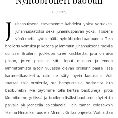
Nyhtöbroileri baobun
12.7.2024
J
uhannuksena tarvitsimme kahdeksi yöksi yöruokaa,
juhannusaatoksi sekä juhannuspäivän yöksi. Toisena
yönä meillä syötiin näitä nyhtöbroileri baobuneja. Tein
broilerin valmiiksi jo kotona ja lämmitin juhannuksena mökillä
uunissa. Broilerin joukkoon tulee kastiketta, jota on aika
paljon, joten pakkasin siitä loput mukaan ja ennen
lämmittämistä laitoin vuuassa olevan broilerin päälle lisää
karamellikastiketta, näin se säilyi hyvin kosteana. Voit
täyttää tällä broilerilla, niin hampurilaisia, hodareita kuin
baobunekin. Me täytimme tällä kertaa baobuneja, jotka
lämmitimme grillissä ja broilerin lisäksi baobuniin täytettiin
päivällä yli jääneellä coleslaw:lla. Tein tämän colesawnin
Hanna Himankan uudella Mimmit Grillaa ohjeella. Voit laittaa