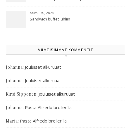
oreganoleivät sekä Aramin
salaatti
helmi 04, 2026
Sandwich buffet juhliin
VIIMEISIMMÄT KOMMENTIT
:
Jouluiset alkuruuat
Johanna
:
Jouluiset alkuruuat
Johanna
:
Jouluiset alkuruuat
Kirsi Sipponen
:
Pasta Alfredo broilerilla
Johanna
:
Pasta Alfredo broilerilla
Maria