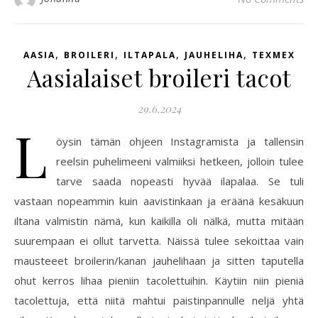
,
,
,
,
AASIA
BROILERI
ILTAPALA
JAUHELIHA
TEXMEX
Aasialaiset broileri tacot
29.6.2024
L
öysin tämän ohjeen Instagramista ja tallensin
reelsin puhelimeeni valmiiksi hetkeen, jolloin tulee
tarve saada nopeasti hyvää ilapalaa. Se tuli
vastaan nopeammin kuin aavistinkaan ja eräänä kesäkuun
iltana valmistin nämä, kun kaikilla oli nälkä, mutta mitään
suurempaan ei ollut tarvetta. Näissä tulee sekoittaa vain
mausteeet broilerin/kanan jauhelihaan ja sitten taputella
ohut kerros lihaa pieniin tacolettuihin. Käytiin niin pieniä
tacolettuja, että niitä mahtui paistinpannulle neljä yhtä