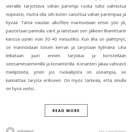
vieraille tarjottava vähän parempi ruoka tulisi valmistua
nopeasti, mutta olla silti kuten sanottua vähän parempaa ja
hyvää. Tämä naudan ulkofilee marinoidaan ensin yön yli,
paistetaan pannulla värit ja laitetaan sen jälkeen lihamittarin
kanssa uuniin noin 30-40 minuutiksi. Kun liha on jäähtynyt,
se marinoidaan toisen kerran ja tarjotaan kylmänä. Liha
leikataan juuri ennen tarjoilua ja koristellaan
seesaminsiemenillä ja korianterilla. Korianteri jakaa vahvasti
mielipiteitä, joten jos ruokailijoita on useampia, se
kannattaa tarjota erikseen. On myös tärkeää, että sinulla
on hyvä veitsi…
READ MORE
Johanna
No Comments