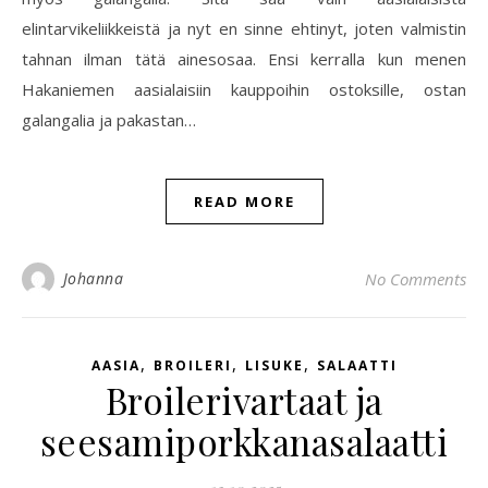
elintarvikeliikkeistä ja nyt en sinne ehtinyt, joten valmistin
tahnan ilman tätä ainesosaa. Ensi kerralla kun menen
Hakaniemen aasialaisiin kauppoihin ostoksille, ostan
galangalia ja pakastan…
READ MORE
Johanna
No Comments
,
,
,
AASIA
BROILERI
LISUKE
SALAATTI
Broilerivartaat ja
seesamiporkkanasalaatti