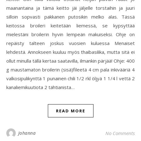
maanantaina ja tämä keitto jäi jäljelle torstaihin ja juuri
silloin sopvasti pakkanen putosikin melko alas. Tässä
keitossa broileri keitetään liemessä, se kypsyttää
mielestäni broilerin hyvin lempeän makuiseksi. Ohje on
repäisty talteen joskus vuosien kuluessa Menaiset
lehdestä. Annokseen kuuluu myös thaibasilika, mutta sitä ei
ollut minulla tällä kertaa saatavilla, ilmankin pärjää! Ohje: 400
g maustamaton broilerin (sisä)fileetä 4 cm pala inkivääriä 4
valkosipulikynttä 1 punainen chili 1/2 rkl öljyä 1 1/4 l vettä 2
kanaliemikuutiota 2 tähtianista…
READ MORE
Johanna
No Comments