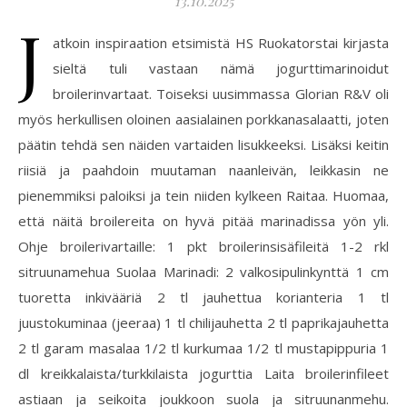
13.10.2025
J
atkoin inspiraation etsimistä HS Ruokatorstai kirjasta
sieltä tuli vastaan nämä jogurttimarinoidut
broilerinvartaat. Toiseksi uusimmassa Glorian R&V oli
myös herkullisen oloinen aasialainen porkkanasalaatti, joten
päätin tehdä sen näiden vartaiden lisukkeeksi. Lisäksi keitin
riisiä ja paahdoin muutaman naanleivän, leikkasin ne
pienemmiksi paloiksi ja tein niiden kylkeen Raitaa. Huomaa,
että näitä broilereita on hyvä pitää marinadissa yön yli.
Ohje broilerivartaille: 1 pkt broilerinsisäfileitä 1-2 rkl
sitruunamehua Suolaa Marinadi: 2 valkosipulinkynttä 1 cm
tuoretta inkivääriä 2 tl jauhettua korianteria 1 tl
juustokuminaa (jeeraa) 1 tl chilijauhetta 2 tl paprikajauhetta
2 tl garam masalaa 1/2 tl kurkumaa 1/2 tl mustapippuria 1
dl kreikkalaista/turkkilaista jogurttia Laita broilerinfileet
astiaan ja seikoita joukkoon suola ja sitruunanmehu.