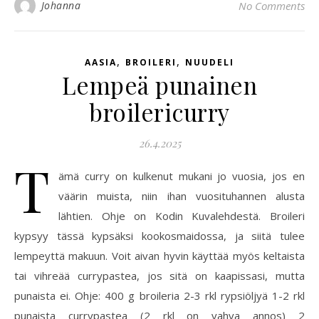
Johanna
No Comments
,
,
AASIA
BROILERI
NUUDELI
Lempeä punainen
broilericurry
26.4.2025
T
ämä curry on kulkenut mukani jo vuosia, jos en
väärin muista, niin ihan vuosituhannen alusta
lähtien. Ohje on Kodin Kuvalehdestä. Broileri
kypsyy tässä kypsäksi kookosmaidossa, ja siitä tulee
lempeyttä makuun. Voit aivan hyvin käyttää myös keltaista
tai vihreää currypastea, jos sitä on kaapissasi, mutta
punaista ei. Ohje: 400 g broileria 2-3 rkl rypsiöljyä 1-2 rkl
punaista currypastea (2 rkl on vahva annos) 2