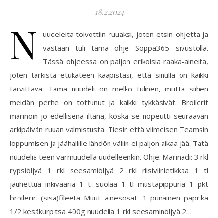
18.2.2024
N
uudeleita toivottiin ruuaksi, joten etsin ohjetta ja
vastaan tuli tämä ohje Soppa365 sivustolla.
Tässä ohjeessa on paljon erikoisia raaka-aineita,
joten tarkista etukäteen kaapistasi, että sinulla on kaikki
tarvittava. Tämä nuudeli on melko tulinen, mutta siihen
meidän perhe on tottunut ja kaikki tykkäsivät. Broilerit
marinoin jo edellisenä iltana, koska se nopeutti seuraavan
arkipäivän ruuan valmistusta. Tiesin että viimeisen Teamsin
loppumisen ja jäähallille lähdön väliin ei paljon aikaa jää. Tätä
nuudelia teen varmuudella uudelleenkin. Ohje: Marinadi: 3 rkl
rypsiöljyä 1 rkl seesamiöljyä 2 rkl riisiviinietikkaa 1 tl
jauhettua inkivääriä 1 tl suolaa 1 tl mustapippuria 1 pkt
broilerin (sisä)fileetä Muut ainesosat: 1 punainen paprika
1/2 kesäkurpitsa 400g nuudelia 1 rkl seesaminöljyä 2…