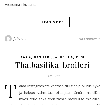
Hienonna inkivääri…
READ MORE
Johanna
No Comments
,
,
,
AASIA
BROILERI
JAUHELIHA
RIISI
Thaibasilika-broileri
23.8.2025
T
ämä Instagramista vastaan tullut ohje oli niin hyvä
ja helppo valmistaa, että jaan tämän mielelläni
myös teille sekä teen tämän myös itse mielelläni