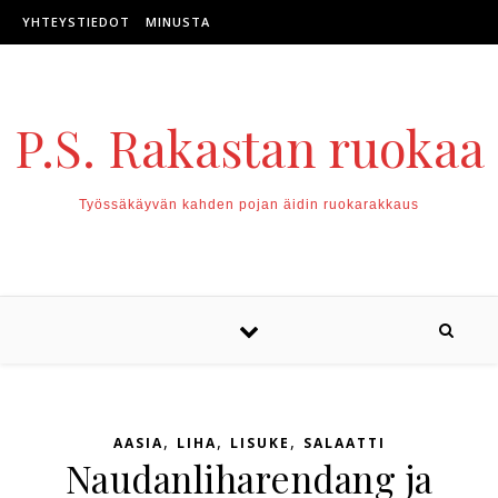
Skip to content
YHTEYSTIEDOT
MINUSTA
P.S. Rakastan ruokaa
Työssäkäyvän kahden pojan äidin ruokarakkaus
,
,
,
AASIA
LIHA
LISUKE
SALAATTI
Naudanliharendang ja