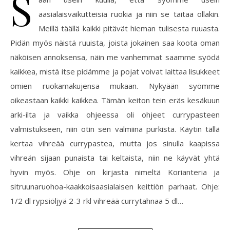
S
aasialaisvaikutteisia ruokia ja niin se taitaa ollakin.
Meillä täällä kaikki pitävät hieman tulisesta ruuasta.
Pidän myös näistä ruuista, joista jokainen saa koota oman
näköisen annoksensa, näin me vanhemmat saamme syödä
kaikkea, mistä itse pidämme ja pojat voivat laittaa lisukkeet
omien ruokamakujensa mukaan. Nykyään syömme
oikeastaan kaikki kaikkea. Tämän keiton tein eräs kesäkuun
arki-ilta ja vaikka ohjeessa oli ohjeet currypasteen
valmistukseen, niin otin sen valmiina purkista. Käytin tällä
kertaa vihreää currypastea, mutta jos sinulla kaapissa
vihreän sijaan punaista tai keltaista, niin ne käyvät yhtä
hyvin myös. Ohje on kirjasta nimeltä Korianteria ja
sitruunaruohoa-kaakkoisaasialaisen keittiön parhaat. Ohje:
1/2 dl rypsiöljyä 2-3 rkl vihreää currytahnaa 5 dl…