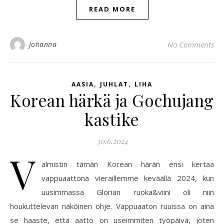
READ MORE
Johanna
No Comments
,
,
AASIA
JUHLAT
LIHA
Korean härkä ja Gochujang
kastike
30.6.2024
V
almistin tämän Korean härän ensi kertaa
vappuaattona vieraillemme keväällä 2024, kun
uusimmassa Glorian ruoka&viini oli niin
houkuttelevan näköinen ohje. Vappuaaton ruuissa on aina
se haaste, että aatto on useimmiten työpäivä, joten