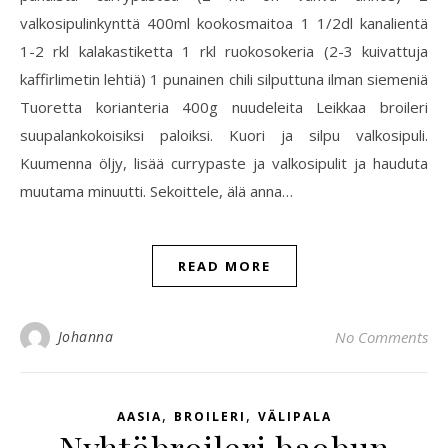
valkosipulinkynttä 400ml kookosmaitoa 1 1/2dl kanalientä
1-2 rkl kalakastiketta 1 rkl ruokosokeria (2-3 kuivattuja
kaffirlimetin lehtiä) 1 punainen chili silputtuna ilman siemeniä
Tuoretta korianteria 400g nuudeleita Leikkaa broileri
suupalankokoisiksi paloiksi. Kuori ja silpu valkosipuli.
Kuumenna öljy, lisää currypaste ja valkosipulit ja hauduta
muutama minuutti. Sekoittele, älä anna…
READ MORE
Johanna
No Comments
,
,
AASIA
BROILERI
VÄLIPALA