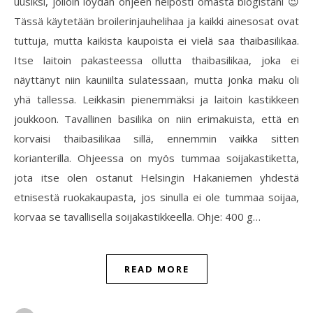
uusiksi, jolloin löydän ohjeen helposti omasta blogistani 😉
Tässä käytetään broilerinjauhelihaa ja kaikki ainesosat ovat
tuttuja, mutta kaikista kaupoista ei vielä saa thaibasilikaa.
Itse laitoin pakasteessa ollutta thaibasilikaa, joka ei
näyttänyt niin kauniilta sulatessaan, mutta jonka maku oli
yhä tallessa. Leikkasin pienemmäksi ja laitoin kastikkeen
joukkoon. Tavallinen basilika on niin erimakuista, että en
korvaisi thaibasilikaa sillä, ennemmin vaikka sitten
korianterilla. Ohjeessa on myös tummaa soijakastiketta,
jota itse olen ostanut Helsingin Hakaniemen yhdestä
etnisestä ruokakaupasta, jos sinulla ei ole tummaa soijaa,
korvaa se tavallisella soijakastikkeella. Ohje: 400 g…
READ MORE