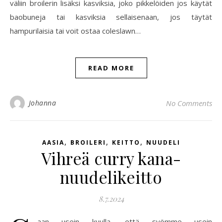
väliin broilerin lisäksi kasviksia, joko pikkelöiden jos käytät
baobuneja tai kasviksia sellaisenaan, jos täytät
hampurilaisia tai voit ostaa coleslawn…
READ MORE
Johanna
No Comments
,
,
,
AASIA
BROILERI
KEITTO
NUUDELI
Vihreä curry kana-
nuudelikeitto
8.7.2024
aan usein kuulla, että syömme usein