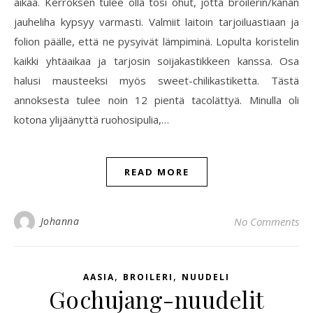
aikaa. Kerroksen tulee olla tosi ohut, jotta broilerin/kanan
jauheliha kypsyy varmasti. Valmiit laitoin tarjoiluastiaan ja
folion päälle, että ne pysyivät lämpiminä. Lopulta koristelin
kaikki yhtäaikaa ja tarjosin soijakastikkeen kanssa. Osa
halusi mausteeksi myös sweet-chilikastiketta. Tästä
annoksesta tulee noin 12 pientä tacolättyä. Minulla oli
kotona ylijäänyttä ruohosipulia,…
READ MORE
Johanna
No Comments
,
,
AASIA
BROILERI
NUUDELI
Gochujang-nuudelit