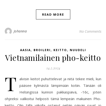
READ MORE
Johanna
No Comments
,
,
,
AASIA
BROILERI
KEITTO
NUUDELI
Vietnamilainen pho-keitto
14.2.2024
T
alvisin keitot puhuttelevat ja niitä tekee mieli, kun
pääsee kylmästä lämpimään kotiin. Tänään oli
Helsingissä kunnon pakkaspäivä, -16c, joten
ohjeeksi valikoitui helposti tämä lempeän makuinen Pho-
keitto. Olin tällä viikolla ostanut neljän päivän ruuat jo