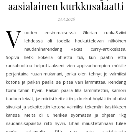
aasialainen kurkkusalaatti
24.5.2026
V
uoden ensimmäisessä Glorian ruoka&viini
lehdessä oli todella houkuttelevan näköinen
naudanliharendang Rakas curry-artikkelissa.
Sopiva hetki kokeilla ohjetta tuli, kun päätin että
ruokahuoltoa helpottaakseni vien appivanhempien mökille
perjantaina ruuan mukanani, jonka olen tehnyt jo valmiiksi
kotona ja paikan päällä se pitää vain lämmittää. Rendang
toimi tähän hyvin. Paikan päällä liha lämmitettiin, samoin
baobun leivät, jasmiiriisi keitettiin ja kurkut höylättiin ohuiksi
siivuiksi ja sekoitettiin kotona valmiiksi tekemäni kastikkeen
kanssa. Meitä oli 6 henkeä syömässä ja ohjeen 1kg
naudansisäpaistia riitti hyvin. Lihan maustetahnaan tulee
myös galangalia. Sitä saa vain aasialaisista