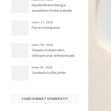
Naudanliharendang ja
aasialainen kurkkusalaatti
touko 17, 2026
Parsa-ricottapasta
touko 06, 2026
Timjami-ricottabroileri,
lohkoperunat, terttutomaatit,
oreganoleivät sekä Aramin
salaatti
helmi 04, 2026
Sandwich buffet juhliin
VIIMEISIMMÄT KOMMENTIT