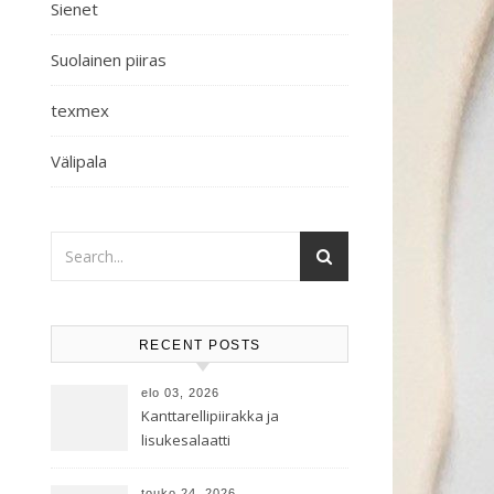
Sienet
Suolainen piiras
texmex
Välipala
RECENT POSTS
elo 03, 2026
Kanttarellipiirakka ja
lisukesalaatti
touko 24, 2026