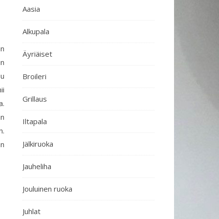
Aasia
Alkupala
än
Äyriäiset
in
su
Broileri
ii
Grillaus
a.
an
Iltapala
n.
Jälkiruoka
an
Jauheliha
Jouluinen ruoka
Juhlat