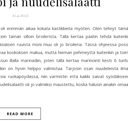
 ja nuudelisalaatti
11.4.2023
n oli enmmän aikaa kokata kastikkeita myöten. Olen tehnyt täm
n tämän silloin broilerista. Tällä kertaa päätin tehdä kuitenk
iäisen ruuista moni muu oli jo broileria. Tässä ohjeessa pos
vaa kookoksen makua, mutta hieman pehmeyttä kuitenkin ja toim
un illalla marinadiin, joten tällä kertaa marinointi kesti 6 tunti
ikin on hyvin helppo valmistaa. Tarjosin osan nuudeleista ilm
apsia ruokapöydässä, niin varmistin että kaikki saivat syödäksee
uudelisalaatti oli jo valmiiksi maustettu, koska halusin ainakin oma
READ MORE