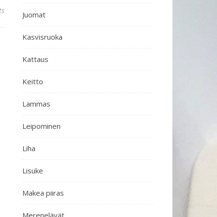
ts
Juomat
Kasvisruoka
Kattaus
Keitto
Lammas
Leipominen
Liha
Lisuke
Makea piiras
Merenelävät