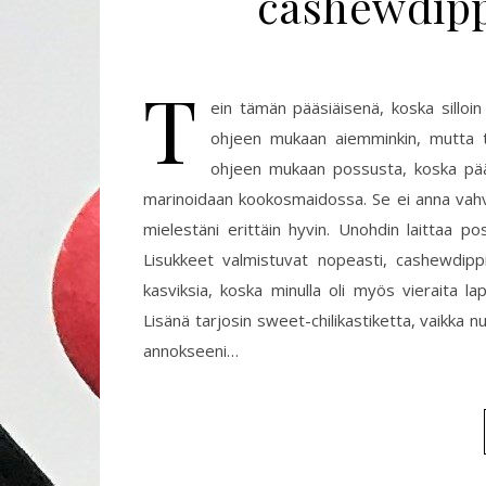
cashewdippi
T
ein tämän pääsiäisenä, koska silloi
ohjeen mukaan aiemminkin, mutta tei
ohjeen mukaan possusta, koska pääs
marinoidaan kookosmaidossa. Se ei anna vah
mielestäni erittäin hyvin. Unohdin laittaa poss
Lisukkeet valmistuvat nopeasti, cashewdipp
kasviksia, koska minulla oli myös vieraita l
Lisänä tarjosin sweet-chilikastiketta, vaikka n
annokseeni…