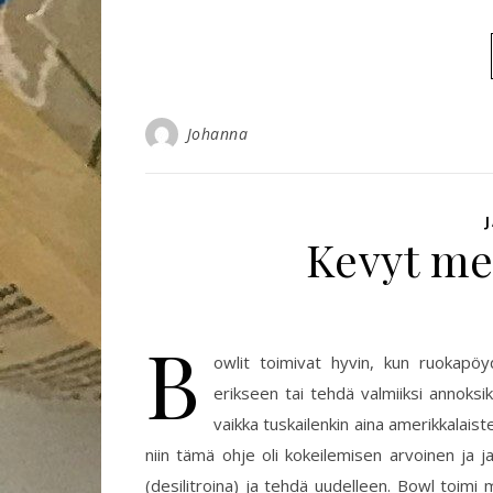
Johanna
Kevyt me
B
owlit toimivat hyvin, kun ruokapöyd
erikseen tai tehdä valmiiksi annoksi
vaikka tuskailenkin aina amerikkalais
niin tämä ohje oli kokeilemisen arvoinen ja 
(desilitroina) ja tehdä uudelleen. Bowl toimi 