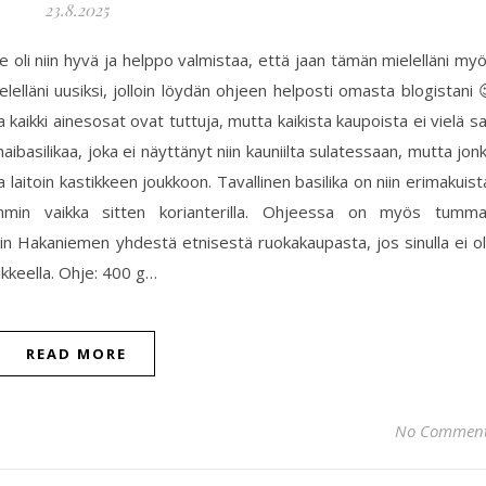
23.8.2025
 oli niin hyvä ja helppo valmistaa, että jaan tämän mielelläni my
elläni uusiksi, jolloin löydän ohjeen helposti omasta blogistani 
 kaikki ainesosat ovat tuttuja, mutta kaikista kaupoista ei vielä s
haibasilikaa, joka ei näyttänyt niin kauniilta sulatessaan, mutta jon
 laitoin kastikkeen joukkoon. Tavallinen basilika on niin erimakuist
nemmin vaikka sitten korianterilla. Ohjeessa on myös tumm
ngin Hakaniemen yhdestä etnisestä ruokakaupasta, jos sinulla ei o
ikkeella. Ohje: 400 g…
READ MORE
No Commen