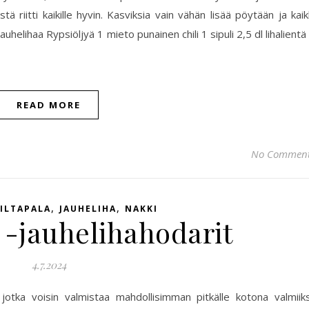
tä riitti kaikille hyvin. Kasviksia vain vähän lisää pöytään ja kaik
 jauhelihaa Rypsiöljyä 1 mieto punainen chili 1 sipuli 2,5 dl lihalientä
READ MORE
No Commen
,
,
ILTAPALA
JAUHELIHA
NAKKI
 -jauhelihahodarit
4.7.2024
jotka voisin valmistaa mahdollisimman pitkälle kotona valmiiks