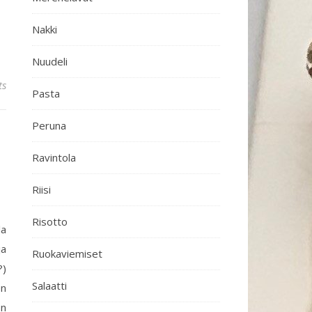
Nakki
Nuudeli
ts
Pasta
Peruna
Ravintola
Riisi
Risotto
la
ja
Ruokaviemiset
?)
Salaatti
en
on