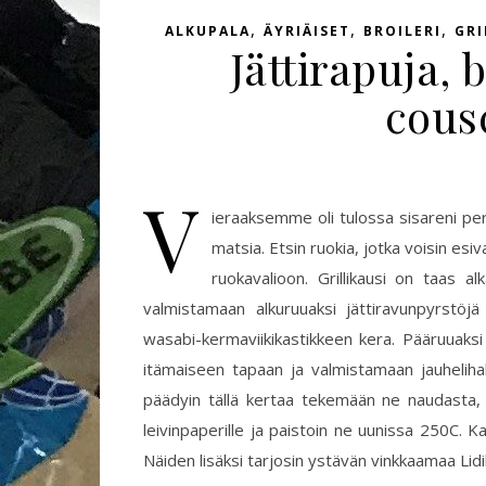
,
,
,
ALKUPALA
ÄYRIÄISET
BROILERI
GRI
Jättirapuja, 
cous
V
ieraaksemme oli tulossa sisareni pe
matsia. Etsin ruokia, jotka voisin esiva
ruokavalioon. Grillikausi on taas a
valmistamaan alkuruuaksi jättiravunpyrstöjä
wasabi-kermaviikikastikkeen kera. Pääruuaksi h
itämaiseen tapaan ja valmistamaan jauheliha
päädyin tällä kertaa tekemään ne naudasta, enk
leivinpaperille ja paistoin ne uunissa 250C. Ka
Näiden lisäksi tarjosin ystävän vinkkaamaa Lidi