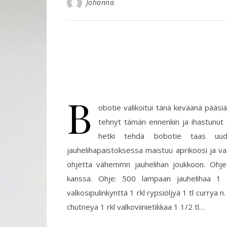
Johanna
B
obotie valikoitui tänä keväänä pääs
tehnyt tämän ennenkin ja ihastunut o
hetki tehdä bobotie taas uudel
jauhelihapaistoksessa maistuu aprikoosi ja vaal
ohjetta vähemmn jauhelihan joukkoon. Ohje 
kanssa. Ohje: 500 lampaan jauhelihaa 1 
valkosipulinkynttä 1 rkl rypsiöljyä 1 tl currya 
chutneya 1 rkl valkoviinietikkaa 1 1/2 tl…