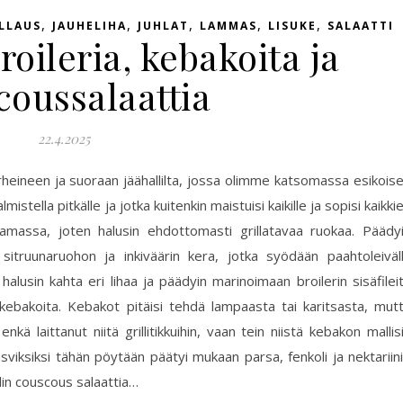
,
,
,
,
,
LLAUS
JAUHELIHA
JUHLAT
LAMMAS
LISUKE
SALAATTI
broileria, kebakoita ja
coussalaattia
22.4.2025
rheineen ja suoraan jäähallilta, jossa olimme katsomassa esikois
lmistella pitkälle ja jotka kuitenkin maistuisi kaikille ja sopisi kaikki
lkamassa, joten halusin ehdottomasti grillatavaa ruokaa. Päädy
 sitruunaruohon ja inkiväärin kera, jotka syödään paahtoleiväl
alusin kahta eri lihaa ja päädyin marinoimaan broilerin sisäfilei
kebakoita. Kebakot pitäisi tehdä lampaasta tai karitsasta, mut
ä laittanut niitä grillitikkuihin, vaan tein niistä kebakon mallis
sviksiksi tähän pöytään päätyi mukaan parsa, fenkoli ja nektariini
lin couscous salaattia…