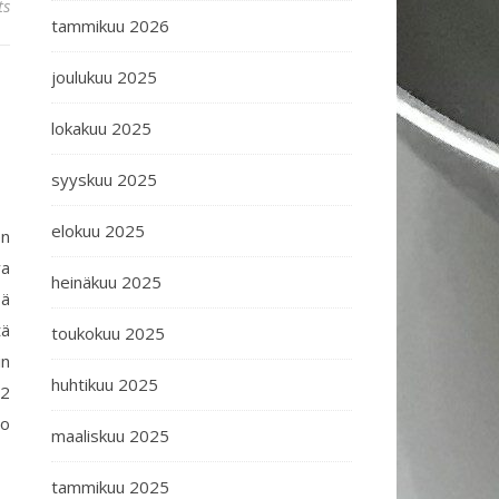
ts
tammikuu 2026
joulukuu 2025
lokakuu 2025
syyskuu 2025
elokuu 2025
en
va
heinäkuu 2025
sä
tä
toukokuu 2025
in
huhtikuu 2025
 2
go
maaliskuu 2025
tammikuu 2025