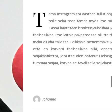
T
ämä Instagramista vastaan tullut ohje
teille sekä teen tämän myös itse miel
Tässä käytetään broilerinjauhelihaa ja
thaibasilikaa. Itse laitoin pakasteessa ollutta t
maku oli yhä tallessa. Leikkasin pienemmäksi ja
että en korvaisi thaibasilikaa sillä, en
soijakastiketta, jota itse olen ostanut Helsi
tummaa soijaa, korvaa se tavallisella soijakast
Johanna