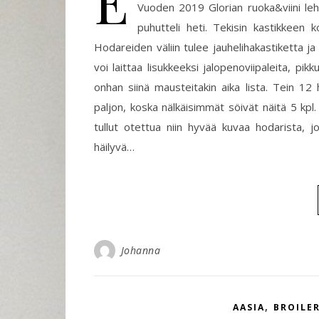
E
Vuoden 2019 Glorian ruoka&viini leh
puhutteli heti. Tekisin kastikkeen ko
Hodareiden väliin tulee jauhelihakastiketta ja
voi laittaa lisukkeeksi jalopenoviipaleita, pikk
onhan siinä mausteitakin aika lista. Tein 12
paljon, koska nälkäisimmät söivät näitä 5 kp
tullut otettua niin hyvää kuvaa hodarista, 
häilyvä…
Johanna
,
AASIA
BROILER