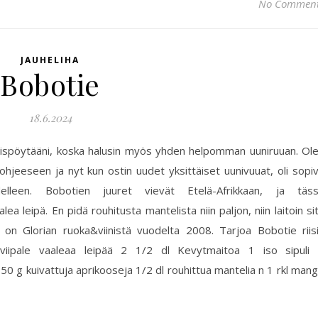
No Commen
JAUHELIHA
Bobotie
18.6.2024
iäispöytääni, koska halusin myös yhden helpomman uuniruuan. Ol
hjeeseen ja nyt kun ostin uudet yksittäiset uunivuuat, oli sopi
leen. Bobotien juuret vievät Etelä-Afrikkaan, ja täs
ea leipä. En pidä rouhitusta mantelista niin paljon, niin laitoin si
on Glorian ruoka&viinistä vuodelta 2008. Tarjoa Bobotie riis
viipale vaaleaa leipää 2 1/2 dl Kevytmaitoa 1 iso sipuli
n. 50 g kuivattuja aprikooseja 1/2 dl rouhittua mantelia n 1 rkl man