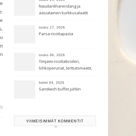
se
Naudanliharendang ja
e.
aasialainen kurkkusalaatti
le
s,
touko 17, 2026
Parsa-ricottapasta
tu
ei
on
touko 06, 2026
Timjami-ricottabroileri,
lohkoperunat, terttutomaatit,
oreganoleivät sekä Aramin
salaatti
helmi 04, 2026
Sandwich buffet juhliin
ts
VIIMEISIMMÄT KOMMENTIT