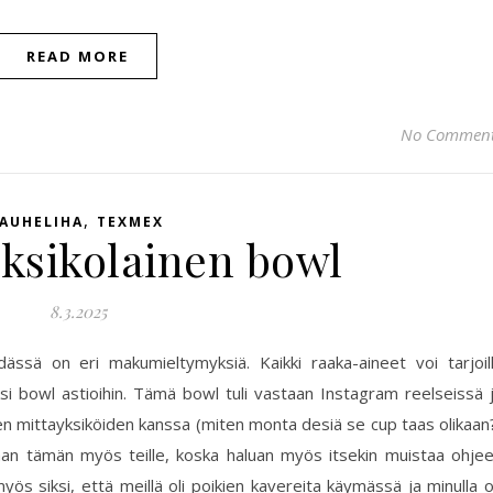
READ MORE
No Commen
,
JAUHELIHA
TEXMEX
ksikolainen bowl
8.3.2025
ässä on eri makumieltymyksiä. Kaikki raaka-aineet voi tarjoil
ksi bowl astioihin. Tämä bowl tuli vastaan Instagram reelseissä 
ten mittayksiköiden kanssa (miten monta desiä se cup taas olikaan
jaan tämän myös teille, koska haluan myös itsekin muistaa ohje
myös siksi, että meillä oli poikien kavereita käymässä ja minulla 