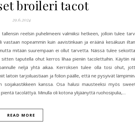
set broileri tacot
29.6.2024
allensin reelsin puhelimeeni valmiiksi hetkeen, jolloin tulee tar
uli vastaan nopeammin kuin aavistinkaan ja eräänä kesäkuun ilta
ä, mutta mitään suurempaan ei ollut tarvetta. Näissä tulee sekoitt
itten taputella ohut kerros lihaa pieniin tacolettuihin. Käytiin ni
npannulle neljä yhtä aikaa. Kerroksen tulee olla tosi ohut, jot
t laitoin tarjoiluastiaan ja folion päälle, että ne pysyivät lämpimin
josin soijakastikkeen kanssa. Osa halusi mausteeksi myös swee
pientä tacolättyä. Minulla oli kotona ylijäänyttä ruohosipulia,…
READ MORE