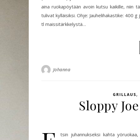
aina ruokapöytään avoin kutsu kaikille, niin täs
tulivat kylläisiksi. Ohje: Jauhelihakastike: 400 g
tl maissitärkkelystä…
Johanna
,
GRILLAUS
Sloppy Joe
tsin juhannukseksi kahta yöruokaa, 