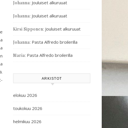
:
Jouluiset alkuruuat
Johanna
:
Jouluiset alkuruuat
Johanna
:
Jouluiset alkuruuat
Kirsi Sipponen
ve
na
:
Pasta Alfredo broilerilla
Johanna
aa
:
Pasta Alfredo broilerilla
Maria
in
ta
ä.
ARKISTOT
t-
elokuu 2026
toukokuu 2026
helmikuu 2026