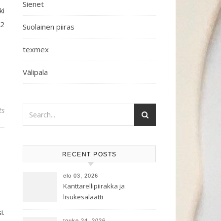
Sienet
ki
 2
Suolainen piiras
texmex
Välipala
ts
RECENT POSTS
elo 03, 2026
Kanttarellipiirakka ja
lisukesalaatti
i.
touko 24, 2026