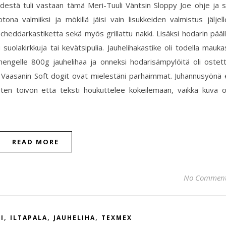
destä tuli vastaan tämä Meri-Tuuli Väntsin Sloppy Joe ohje ja 
tona valmiiksi ja mökillä jäisi vain lisukkeiden valmistus jäljell
 cheddarkastiketta sekä myös grillattu nakki. Lisäksi hodarin pääl
u suolakirkkuja tai kevätsipulia. Jauhelihakastike oli todella mauka
 hengelle 800g jauhelihaa ja onneksi hodarisämpylöitä oli ostet
l. Vaasanin Soft dogit ovat mielestäni parhaimmat. Juhannusyönä 
joten toivon että teksti houkuttelee kokeilemaan, vaikka kuva 
READ MORE
No Commen
,
,
,
I
ILTAPALA
JAUHELIHA
TEXMEX