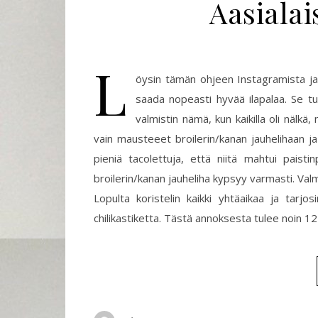
Aasialai
L
öysin tämän ohjeen Instagramista ja t
saada nopeasti hyvää ilapalaa. Se t
valmistin nämä, kun kaikilla oli nälk
vain mausteeet broilerin/kanan jauhelihaan ja s
pieniä tacolettuja, että niitä mahtui paisti
broilerin/kanan jauheliha kypsyy varmasti. Valmii
Lopulta koristelin kaikki yhtäaikaa ja tar
chilikastiketta. Tästä annoksesta tulee noin 12 