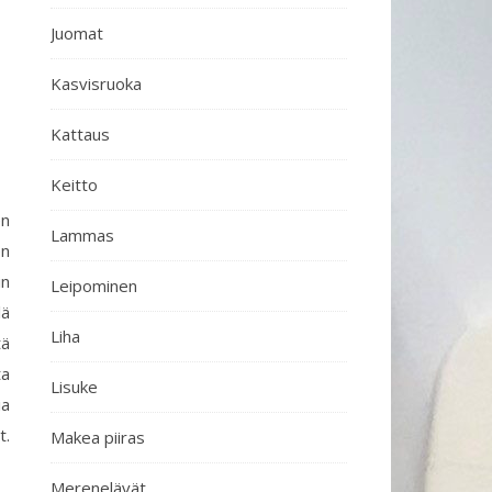
Juomat
Kasvisruoka
Kattaus
Keitto
en
Lammas
en
in
Leipominen
lä
Liha
tä
ta
Lisuke
ia
t.
Makea piiras
Merenelävät