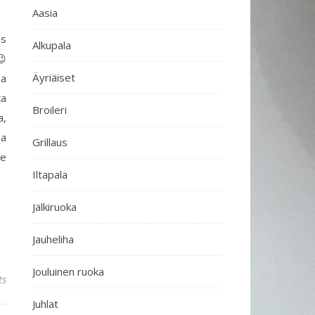
Aasia
ös
Alkupala
😉
Äyriäiset
aa
ka
Broileri
a,
aa
Grillaus
le
Iltapala
Jälkiruoka
Jauheliha
Jouluinen ruoka
ts
Juhlat