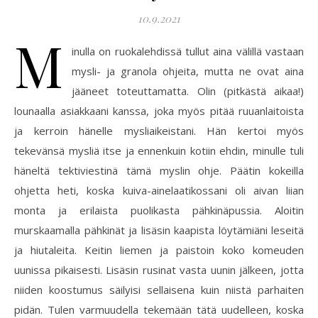
10.9.2021
M
inulla on ruokalehdissä tullut aina välillä vastaan
mysli- ja granola ohjeita, mutta ne ovat aina
jääneet toteuttamatta. Olin (pitkästä aikaa!)
lounaalla asiakkaani kanssa, joka myös pitää ruuanlaitoista
ja kerroin hänelle mysliaikeistani. Hän kertoi myös
tekevänsä mysliä itse ja ennenkuin kotiin ehdin, minulle tuli
häneltä tektiviestinä tämä myslin ohje. Päätin kokeilla
ohjetta heti, koska kuiva-ainelaatikossani oli aivan liian
monta ja erilaista puolikasta pähkinäpussia. Aloitin
murskaamalla pähkinät ja lisäsin kaapista löytämiäni leseitä
ja hiutaleita. Keitin liemen ja paistoin koko komeuden
uunissa pikaisesti. Lisäsin rusinat vasta uunin jälkeen, jotta
niiden koostumus säilyisi sellaisena kuin niistä parhaiten
pidän. Tulen varmuudella tekemään tätä uudelleen, koska