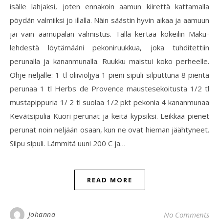
isälle lahjaksi, joten ennakoin aamun kiirettä kattamalla
pöydän valmiiksi jo illalla. Näin säästin hyvin aikaa ja aamuun
jäi vain aamupalan valmistus. Tällä kertaa kokeilin Maku-
lehdestä löytämääni pekoniruukkua, joka tuhditettiin
perunalla ja kananmunalla. Ruukku maistui koko perheelle.
Ohje neljälle: 1 tl oliiviöljyä 1 pieni sipuli silputtuna 8 pientä
perunaa 1 tl Herbs de Provence maustesekoitusta 1/2 tl
mustapippuria 1/ 2 tl suolaa 1/2 pkt pekonia 4 kananmunaa
Kevätsipulia Kuori perunat ja keitä kypsiksi. Leikkaa pienet
perunat noin neljään osaan, kun ne ovat hieman jäähtyneet.
Silpu sipuli. Lämmitä uuni 200 C ja…
READ MORE
Johanna
No Comments