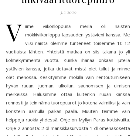
3.2.2020
V
iime viikonloppuna meillä oli naisten
mökkiviikonloppu lapsuuden ystävieni kanssa. Me
viisi naista olemme tunteneet toisemme 10-12
vuotiaista lähtien. Yhteistä matkaa on siis takana jo yli
kolmekymmentä vuotta. Kuinka ihanaa onkaan jutella
ystävien kanssa, jotka tietävät mistä olet tullut ja minne
olet menossa. Keskityimme mökillä vain rentoutumiseen
hyvän ruuan, juoman, ulkoilun, saunomisen ja uimisen
merkeissä. Halusimme ottaa kuitenkin ruuan kanssa
rennosti ja tein nämä tuorepuurot jo kotona valmiiksi ja vain
koristelin aamulla paikan päällä. Muuten teimme vain
helppoja ruokia yhdessä. Ohje on Myllyn Paras kotisivuilta.
Ohje 2 annosta: 2 dl mansikkasurvosta 1 dl omenasosetta