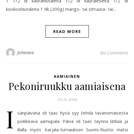
1 1/2 dl kaurahiutaleita 1/2 dl kauraleseitä 1/2 dl
kookoshiutaleita 1 tlk (200g) mango- tai sitruuna- tai…
READ MORE
Johanna
No Comments
AAMIAINEN
Pekoniruukku aamiaisena
10.11.2019
I
sänpäivänä oli taas hyvä syy tehdä tavanomaisesta
poikkeava aamupala. Päivä oli taas täynnä lätkää ja
illalla myös Karjala-turnauksen Suomi-Ruotsi matsi