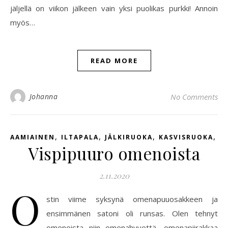
jäljellä on viikon jälkeen vain yksi puolikas purkki! Annoin
myös…
READ MORE
Johanna
No Comments
,
,
,
,
AAMIAINEN
ILTAPALA
JÄLKIRUOKA
KASVISRUOKA
V
Vispipuuro omenoista
2.11.2020
O
stin viime syksynä omenapuuosakkeen ja
ensimmänen satoni oli runsas. Olen tehnyt
omenoista niin omenahyvettä, omenapiirakkaa