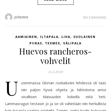
Johanna
No Comments
,
,
,
AAMIAINEN
ILTAPALA
LIHA
SUOLAINEN
,
,
PIIRAS
TEXMEX
VÄLIPALA
Huevos rancheros-
vohvelit
21.2.2020
U
usimmassa Glorian ruoka&viini lehdessä oli taas
niin paljon hyviä ohjeita ja hiihtoloma antoi
oivallisen tilaisuuden kokeilla niitä heti.
Lammasragun testasin jo ja se oli vähintään niin herkullista
kuin kuvasta saattoi päätellä. Toinen, jonka kuulin kutsuvan