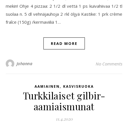
mekin! Ohje 4 pizzaa: 2 1/2 dl vettä 1 ps kuivahiivaa 1/2 tl
suolaa n. 5 dl vehnäjauhoja 2 rkl öljyä Kastike: 1 prk crème
fraîce (150g) /kermaviiliä 1…
READ MORE
Johanna
No Comments
,
AAMIAINEN
KASVISRUOKA
Turkkilaiset gilbir-
aamiaismunat
11.4.2020