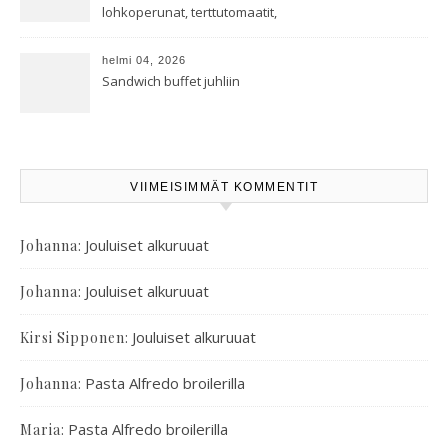
lohkoperunat, terttutomaatit,
oreganoleivät sekä Aramin
salaatti
helmi 04, 2026
Sandwich buffet juhliin
VIIMEISIMMÄT KOMMENTIT
:
Jouluiset alkuruuat
Johanna
:
Jouluiset alkuruuat
Johanna
:
Jouluiset alkuruuat
Kirsi Sipponen
:
Pasta Alfredo broilerilla
Johanna
:
Pasta Alfredo broilerilla
Maria