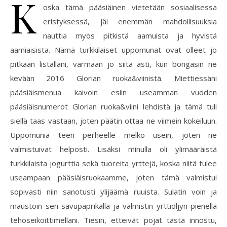
K
oska tämä pääsiäinen vietetään sosiaalisessa
eristyksessä, jäi enemmän mahdollisuuksia
nauttia myös pitkistä aamuista ja hyvistä
aamiaisista. Nämä turkkilaiset uppomunat ovat olleet jo
pitkään listallani, varmaan jo siitä asti, kun bongasin ne
kevään 2016 Glorian ruoka&viinistä. Miettiessäni
pääsiäismenua kaivoin esiin useamman vuoden
pääsiäisnumerot Glorian ruoka&viini lehdistä ja tämä tuli
siellä taas vastaan, joten päätin ottaa ne viimein kokeiluun.
Uppomunia teen perheelle melko usein, joten ne
valmistuivat helposti. Lisäksi minulla oli ylimääräistä
turkkilaista jogurttia sekä tuoreita yrttejä, koska niitä tulee
useampaan pääsiäisruokaamme, joten tämä valmistui
sopivasti niin sanotusti ylijäämä ruuista. Sulatin voin ja
maustoin sen savupaprikalla ja valmistin yrttiöljyn pienellä
tehoseikoittimellani. Tiesin, etteivät pojat tästä innostu,