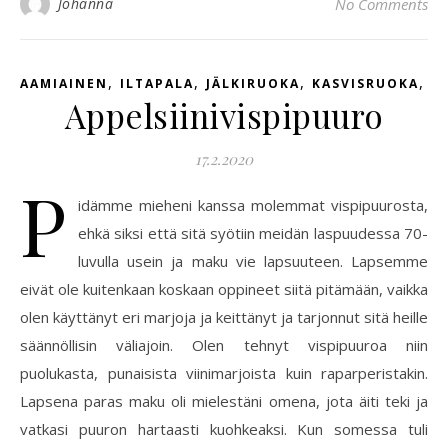
Johanna
No Comments
,
,
,
,
AAMIAINEN
ILTAPALA
JÄLKIRUOKA
KASVISRUOKA
V
Appelsiinivispipuuro
17.2.2020
P
idämme mieheni kanssa molemmat vispipuurosta,
ehkä siksi että sitä syötiin meidän laspuudessa 70-
luvulla usein ja maku vie lapsuuteen. Lapsemme
eivät ole kuitenkaan koskaan oppineet siitä pitämään, vaikka
olen käyttänyt eri marjoja ja keittänyt ja tarjonnut sitä heille
säännöllisin väliajoin. Olen tehnyt vispipuuroa niin
puolukasta, punaisista viinimarjoista kuin raparperistakin.
Lapsena paras maku oli mielestäni omena, jota äiti teki ja
vatkasi puuron hartaasti kuohkeaksi. Kun somessa tuli