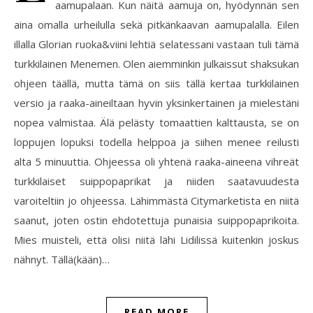
aamupalaan. Kun näitä aamuja on, hyödynnän sen
aina omalla urheilulla sekä pitkänkaavan aamupalalla. Eilen
illalla Glorian ruoka&viini lehtiä selatessani vastaan tuli tämä
turkkilainen Menemen. Olen aiemminkin julkaissut shaksukan
ohjeen täällä, mutta tämä on siis tällä kertaa turkkilainen
versio ja raaka-aineiltaan hyvin yksinkertainen ja mielestäni
nopea valmistaa. Älä pelästy tomaattien kalttausta, se on
loppujen lopuksi todella helppoa ja siihen menee reilusti
alta 5 minuuttia. Ohjeessa oli yhtenä raaka-aineena vihreät
turkkilaiset suippopaprikat ja niiden saatavuudesta
varoiteltiin jo ohjeessa. Lähimmästä Citymarketista en niitä
saanut, joten ostin ehdotettuja punaisia suippopaprikoita.
Mies muisteli, että olisi niitä lähi Lidilissä kuitenkin joskus
nähnyt. Tällä(kään)…
READ MORE