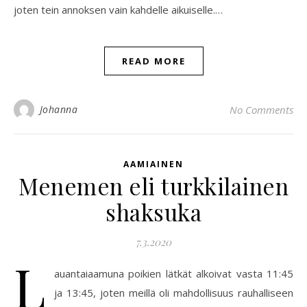
joten tein annoksen vain kahdelle aikuiselle.…
READ MORE
Johanna
No Comments
AAMIAINEN
Menemen eli turkkilainen
shaksuka
7.3.2020
L
auantaiaamuna poikien lätkät alkoivat vasta 11:45
ja 13:45, joten meillä oli mahdollisuus rauhalliseen