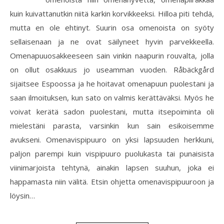
kuin kuivattanutkin niitä karkin korvikkeeksi. Hilloa piti tehdä,
mutta en ole ehtinyt. Suurin osa omenoista on syöty
sellaisenaan ja ne ovat säilyneet hyvin parvekkeella.
Omenapuuosakkeeseen sain vinkin naapurin rouvalta, jolla
on ollut osakkuus jo useamman vuoden. Råbäckgård
sijaitsee Espoossa ja he hoitavat omenapuun puolestani ja
saan ilmoituksen, kun sato on valmis kerättäväksi. Myös he
voivat kerätä sadon puolestani, mutta itsepoiminta oli
mielestäni parasta, varsinkin kun sain esikoisemme
avukseni. Omenavispipuuro on yksi lapsuuden herkkuni,
paljon parempi kuin vispipuuro puolukasta tai punaisista
viinimarjoista tehtynä, ainakin lapsen suuhun, joka ei
happamasta niin välitä. Etsin ohjetta omenavispipuuroon ja
löysin…