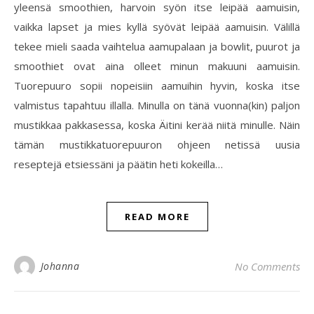
yleensä smoothien, harvoin syön itse leipää aamuisin,
vaikka lapset ja mies kyllä syövät leipää aamuisin. Välillä
tekee mieli saada vaihtelua aamupalaan ja bowlit, puurot ja
smoothiet ovat aina olleet minun makuuni aamuisin.
Tuorepuuro sopii nopeisiin aamuihin hyvin, koska itse
valmistus tapahtuu illalla. Minulla on tänä vuonna(kin) paljon
mustikkaa pakkasessa, koska Äitini kerää niitä minulle. Näin
tämän mustikkatuorepuuron ohjeen netissä uusia
reseptejä etsiessäni ja päätin heti kokeilla…
READ MORE
Johanna
No Comments