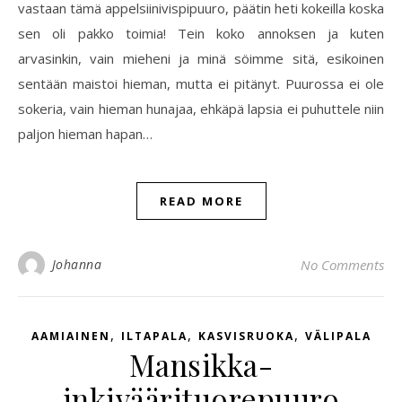
vastaan tämä appelsiinivispipuuro, päätin heti kokeilla koska
sen oli pakko toimia! Tein koko annoksen ja kuten
arvasinkin, vain mieheni ja minä söimme sitä, esikoinen
sentään maistoi hieman, mutta ei pitänyt. Puurossa ei ole
sokeria, vain hieman hunajaa, ehkäpä lapsia ei puhuttele niin
paljon hieman hapan…
READ MORE
Johanna
No Comments
,
,
,
AAMIAINEN
ILTAPALA
KASVISRUOKA
VÄLIPALA
Mansikka-
inkiväärituorepuuro