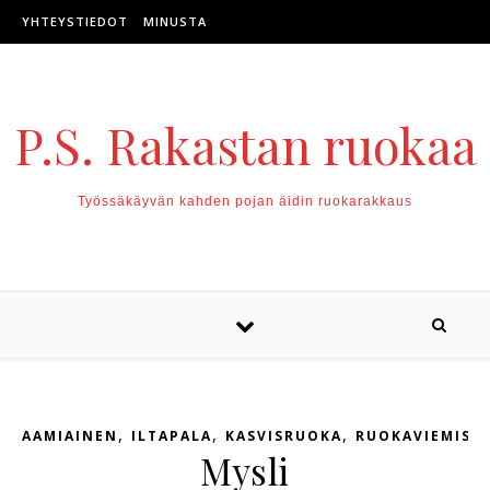
Skip to content
YHTEYSTIEDOT
MINUSTA
P.S. Rakastan ruokaa
Työssäkäyvän kahden pojan äidin ruokarakkaus
,
,
,
AAMIAINEN
ILTAPALA
KASVISRUOKA
RUOKAVIEMISE
Mysli