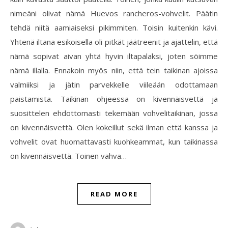
nimeäni olivat nämä Huevos rancheros-vohvelit. Päätin
tehdä niitä aamiaiseksi pikimmiten. Toisin kuitenkin kävi.
Yhtenä iltana esikoisella oli pitkät jäätreenit ja ajattelin, että
nämä sopivat aivan yhtä hyvin iltapalaksi, joten söimme
nämä illalla. Ennakoin myös niin, että tein taikinan ajoissa
valmiiksi ja jätin parvekkelle viileään odottamaan
paistamista. Taikinan ohjeessa on kivennäisvettä ja
suosittelen ehdottomasti tekemään vohvelitaikinan, jossa
on kivennäisvettä. Olen kokeillut sekä ilman että kanssa ja
vohvelit ovat huomattavasti kuohkeammat, kun taikinassa
on kivennäisvettä. Toinen vahva…
READ MORE