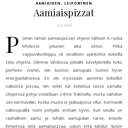
,
AAMIAINEN
LEIPOMINEN
Aamiaispizzat
2.5.2020
P
oimin tämän aamiaispizzan ohjeen talteen K-ruoka
lehdestä jokunen aika sitten. Pitkä
vappuviikonloppu oli oivallinen ajankohta kokeilla
tätä ohjetta. Olimme lähdössä pitkälle kävelylenkille koko
perheen voimin, niin kunnon aamupala toimisi hyvin
energianlähteenä. En ole myöskään aiemmin kokeillut
valkoista pizzaa, niin sekin tuli kokeitua tässä samalla.
Ohjeessa pohja voidellaan crème fraîchella, mutta vaihdoin
sen kermaviiliin, koska muuta ei jääkaapissa ollut. Kermaviili
valkosipulilla toimi pohjalla erittäin hyvin. Kun sinulla on
rauhallinen aamu ja tuhdin aamupalan tarve, kokeile
ihmeessä tätä aamiaispizzaa, uskon että ilahdut, kuten