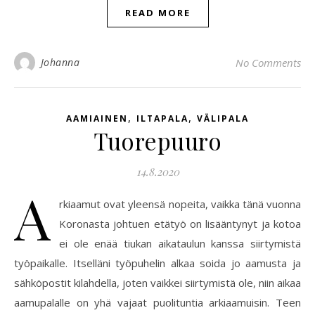
READ MORE
Johanna
No Comments
,
,
AAMIAINEN
ILTAPALA
VÄLIPALA
Tuorepuuro
14.8.2020
A
rkiaamut ovat yleensä nopeita, vaikka tänä vuonna
Koronasta johtuen etätyö on lisääntynyt ja kotoa
ei ole enää tiukan aikataulun kanssa siirtymistä
työpaikalle. Itselläni työpuhelin alkaa soida jo aamusta ja
sähköpostit kilahdella, joten vaikkei siirtymistä ole, niin aikaa
aamupalalle on yhä vajaat puolituntia arkiaamuisin. Teen