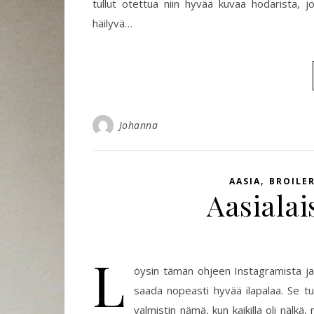
tullut otettua niin hyvää kuvaa hodarista, 
häilyvä…
Johanna
,
AASIA
BROILER
Aasialai
L
öysin tämän ohjeen Instagramista ja t
saada nopeasti hyvää ilapalaa. Se t
valmistin nämä, kun kaikilla oli nälk