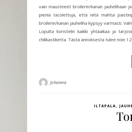
vain mausteeet broilerin/kanan jauhelihaan ja s
pieniä tacolettuja, että niitä mahtui paisti
broilerin/kanan jauheliha kypsyy varmasti. Valmii
Lopulta koristelin kaikki yhtäaikaa ja tar
chilikastiketta. Tästä annoksesta tulee noin 12 
Johanna
,
ILTAPALA
JAUH
To