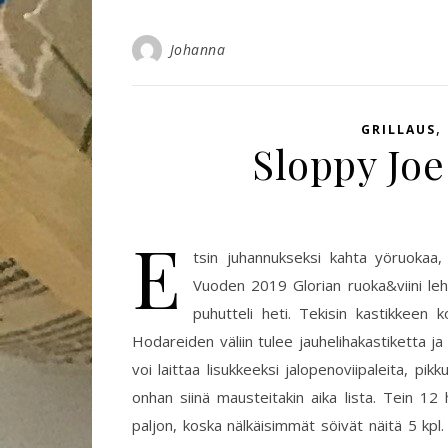
Johanna
,
GRILLAUS
Sloppy Joe
E
tsin juhannukseksi kahta yöruokaa, 
Vuoden 2019 Glorian ruoka&viini leh
puhutteli heti. Tekisin kastikkeen ko
Hodareiden väliin tulee jauhelihakastiketta ja
voi laittaa lisukkeeksi jalopenoviipaleita, pikk
onhan siinä mausteitakin aika lista. Tein 12
paljon, koska nälkäisimmät söivät näitä 5 kp