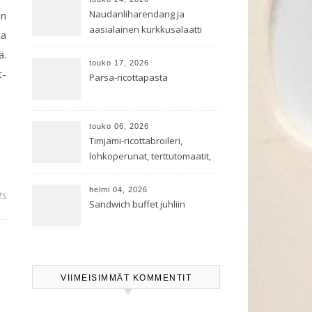
Naudanliharendang ja
in
aasialainen kurkkusalaatti
ta
ä.
touko 17, 2026
t-
Parsa-ricottapasta
touko 06, 2026
Timjami-ricottabroileri,
lohkoperunat, terttutomaatit,
oreganoleivät sekä Aramin
salaatti
helmi 04, 2026
ts
Sandwich buffet juhliin
VIIMEISIMMÄT KOMMENTIT