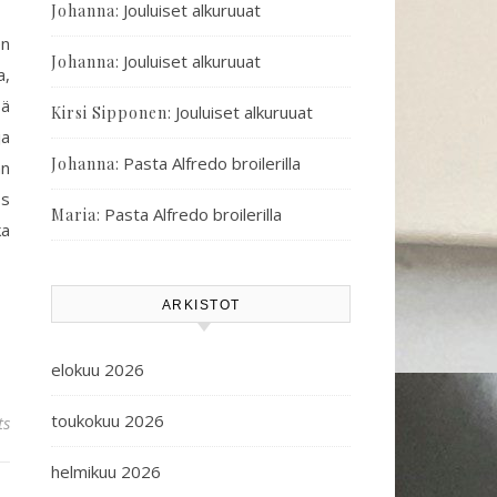
:
Jouluiset alkuruuat
Johanna
en
:
Jouluiset alkuruuat
Johanna
a,
sä
:
Jouluiset alkuruuat
Kirsi Sipponen
ja
:
Pasta Alfredo broilerilla
Johanna
an
ss
:
Pasta Alfredo broilerilla
Maria
ka
ARKISTOT
elokuu 2026
toukokuu 2026
ts
helmikuu 2026