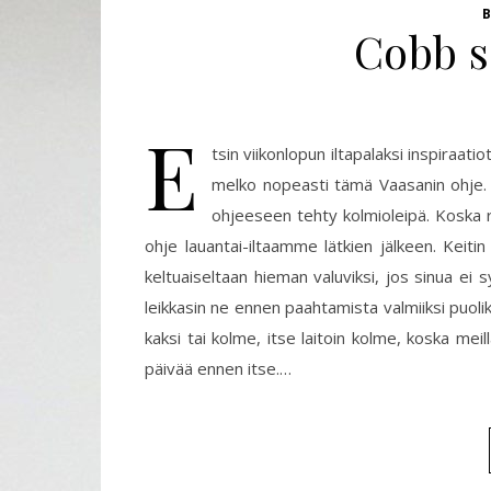
Cobb s
E
tsin viikonlopun iltapalaksi inspiraati
melko nopeasti tämä Vaasanin ohje. Co
ohjeeseen tehty kolmioleipä. Koska ruu
ohje lauantai-iltaamme lätkien jälkeen. Keit
keltuaiseltaan hieman valuviksi, jos sinua ei
leikkasin ne ennen paahtamista valmiiksi puolikka
kaksi tai kolme, itse laitoin kolme, koska meillä
päivää ennen itse.…