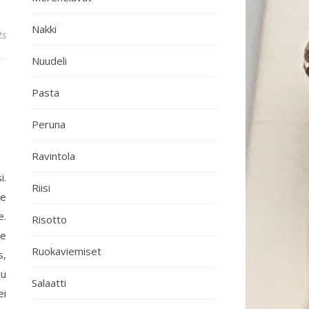
Nakki
ts
Nuudeli
Pasta
Peruna
Ravintola
i.
Riisi
se
e.
Risotto
le
Ruokaviemiset
s,
tu
Salaatti
ei