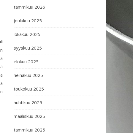
tammikuu 2026
joulukuu 2025
lokakuu 2025
li
syyskuu 2025
än
mä
elokuu 2025
ää
ja
heinäkuu 2025
aa
toukokuu 2025
in
huhtikuu 2025
maaliskuu 2025
tammikuu 2025