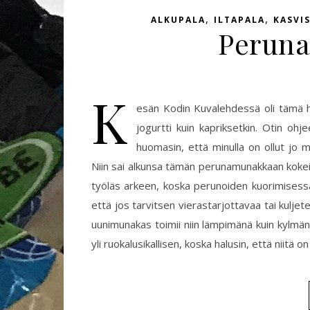
,
,
ALKUPALA
ILTAPALA
KASVI
Perun
K
esän Kodin Kuvalehdessä oli tämä her
jogurtti kuin kapriksetkin. Otin ohj
huomasin, että minulla on ollut jo m
Niin sai alkunsa tämän perunamunakkaan kokeilu
työläs arkeen, koska perunoiden kuorimisessa
että jos tarvitsen vierastarjottavaa tai kulj
uunimunakas toimii niin lämpimänä kuin kylmänä
yli ruokalusikallisen, koska halusin, että niitä 