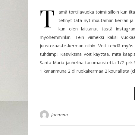
T
ämä tortillavuoka toimii silloin kun il
tehnyt tätä nyt muutaman kerran ja sen
kun olen laittanut tästä instagra
myöhemminkin. Tein viimeksi kaksi vuoka
juustoraaste-kerman niihin. Voit tehdä myös 
tuhdimpi. Kasviksina voit käyttää, mitä kaapis
Santa Maria jauheliha tacomaustetta 1/2 prk 
1 kananmuna 2 dl ruokakermaa 2 kourallista (
Johanna