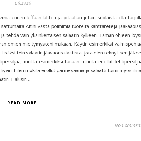
3.8.2026
viiniä ennen leffaan lähtöä ja pitäähän jotain suolaista olla tarjoll
on sattumalta Äitini vasta poimimia tuoreita kanttarelleja jääkaapis
 ja tehdä vain yksinkertaisen salaatin kylkeen. Tämän ohjeen löys
verran omien mieltymysteni mukaan. Käytin esimerkiksi valmispohja
 Lisäksi tein salaatin jäävuorisalaatista, jota olen tehnyt sen jälke
ipersiljaa, mutta esimerkiksi tänään minulla ei ollut lehtipersilja
 hyvin. Eilen mökillä ei ollut parmesaania ja salaatti toimi myös ilm
atin. Halusin…
READ MORE
No Commen