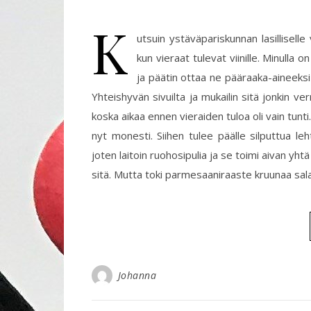
K
utsuin ystäväpariskunnan lasilliselle 
kun vieraat tulevat viinille. Minulla 
ja päätin ottaa ne pääraaka-aineeksi
Yhteishyvän sivuilta ja mukailin sitä jonkin 
koska aikaa ennen vieraiden tuloa oli vain tunti.
nyt monesti. Siihen tulee päälle silputtua leht
joten laitoin ruohosipulia ja se toimi aivan yhtä
sitä. Mutta toki parmesaaniraaste kruunaa sala
Johanna