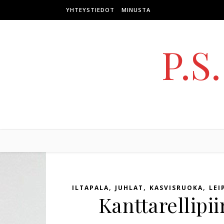
Skip to content
YHTEYSTIEDOT
MINUSTA
P.S
,
,
,
ILTAPALA
JUHLAT
KASVISRUOKA
LEI
Kanttarellipii