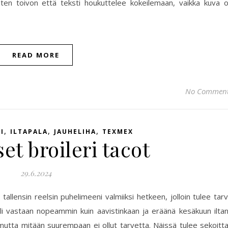
joten toivon että teksti houkuttelee kokeilemaan, vaikka kuva 
READ MORE
No Commen
,
,
,
I
ILTAPALA
JAUHELIHA
TEXMEX
set broileri tacot
29.6.2024
allensin reelsin puhelimeeni valmiiksi hetkeen, jolloin tulee tar
uli vastaan nopeammin kuin aavistinkaan ja eräänä kesäkuun ilta
ä, mutta mitään suurempaan ei ollut tarvetta. Näissä tulee sekoitt