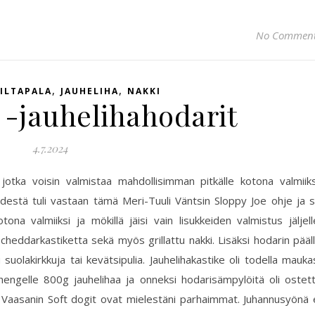
No Commen
,
,
ILTAPALA
JAUHELIHA
NAKKI
 -jauhelihahodarit
4.7.2024
jotka voisin valmistaa mahdollisimman pitkälle kotona valmiiks
destä tuli vastaan tämä Meri-Tuuli Väntsin Sloppy Joe ohje ja 
tona valmiiksi ja mökillä jäisi vain lisukkeiden valmistus jäljell
 cheddarkastiketta sekä myös grillattu nakki. Lisäksi hodarin pääl
u suolakirkkuja tai kevätsipulia. Jauhelihakastike oli todella mauka
 hengelle 800g jauhelihaa ja onneksi hodarisämpylöitä oli ostet
l. Vaasanin Soft dogit ovat mielestäni parhaimmat. Juhannusyönä 