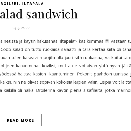
,
BROILERI
ILTAPALA
alad sandwich
24.4.2022
ota netistä ja käytin hakusanaa ”iltapala”- kas kummaa 🙂 Vastaan tu
bb salad on tuttu ruokaisa salaatti ja tällä kertaa siitä oli täh
an tulee kasvavilla pojilla olla juuri sitä ruokaisaa, valikoitui tä
in ohjeen kananmunat koviksi, mutta ne voi aivan yhtä hyvin jätt
 syödessä haittaa käsien likaantuminen. Pekonit paahdoin uunissa 
iksi, niin ne olivat sopivan kokoisia leipien väliin. Leipiä voit laitt
 kaikilla oli nälkä. Broilerina käytin pieniä sisäfileitä, jotka marino
READ MORE