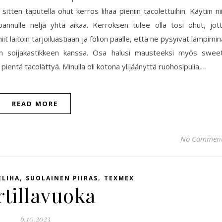
itten taputella ohut kerros lihaa pieniin tacolettuihin. Käytiin ni
npannulle neljä yhtä aikaa. Kerroksen tulee olla tosi ohut, jot
t laitoin tarjoiluastiaan ja folion päälle, että ne pysyivät lämpimin
josin soijakastikkeen kanssa. Osa halusi mausteeksi myös swee
pientä tacolättyä. Minulla oli kotona ylijäänyttä ruohosipulia,…
READ MORE
No Commen
,
,
ELIHA
SUOLAINEN PIIRAS
TEXMEX
rtillavuoka
6.10.2023