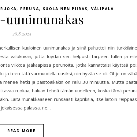
,
,
,
SRUOKA
PERUNA
SUOLAINEN PIIRAS
VÄLIPALA
a-uunimunakas
28.8.2024
kullisen kuuloinen uunimunakas ja siinä puhutteli niin turkkilain
eesta valokuvan, jotta löydän sen helposti tarpeen tullen ja eil
onta viikkoa jääkaapissa perunoita, jotka kannattaisi käyttää poi
 ja teen tätä varmuudella uusiksi, niin hyvää se oli. Ohje on väh
 menee hetki ja paistoaikakin on reilu 30 minuuttia. Mutta pääti
etettavaa ruokaa, haluan tehdä tämän uudelleen, koska tämä perun
kin. Laita munakkaaseen runsaasti kapriksia, itse laitoin reippaas
on jokaisessa palassa, ne…
READ MORE