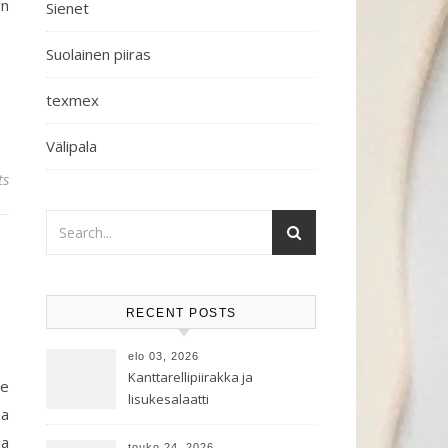
on
Sienet
Suolainen piiras
texmex
Välipala
ts
RECENT POSTS
elo 03, 2026
Kanttarellipiirakka ja
ve
lisukesalaatti
na
aa
touko 24, 2026