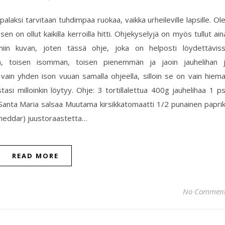
tapalaksi tarvitaan tuhdimpaa ruokaa, vaikka urheileville lapsille. Ol
 on ollut kaikilla kerroilla hitti. Ohjekyselyjä on myös tullut ain
miin kuvan, joten tässä ohje, joka on helposti löydettävis
a, toisen isomman, toisen pienemmän ja jaoin jauhelihan 
vain yhden ison vuuan samalla ohjeella, silloin se on vain hiem
tasi milloinkin löytyy. Ohje: 3 tortillalettua 400g jauhelihaa 1 p
Santa Maria salsaa Muutama kirsikkatomaatti 1/2 punainen papri
cheddar) juustoraastetta…
READ MORE
No Commen