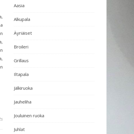
Aasia
a,
Alkupala
sa
Äyriäiset
in
a,
Broileri
en
a,
Grillaus
an
Iltapala
Jälkiruoka
Jauheliha
Jouluinen ruoka
ts
Juhlat