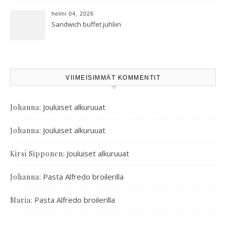
oreganoleivät sekä Aramin
salaatti
helmi 04, 2026
Sandwich buffet juhliin
VIIMEISIMMÄT KOMMENTIT
:
Jouluiset alkuruuat
Johanna
:
Jouluiset alkuruuat
Johanna
:
Jouluiset alkuruuat
Kirsi Sipponen
:
Pasta Alfredo broilerilla
Johanna
:
Pasta Alfredo broilerilla
Maria