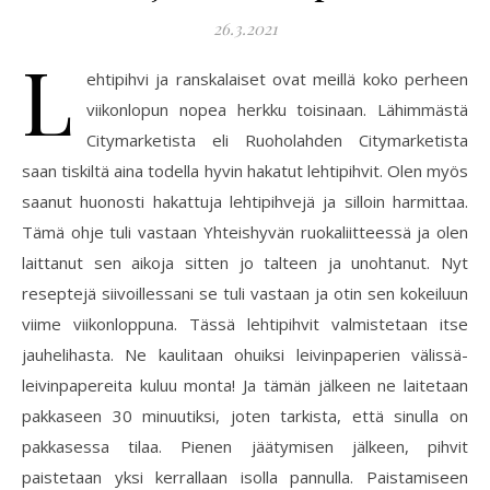
26.3.2021
L
ehtipihvi ja ranskalaiset ovat meillä koko perheen
viikonlopun nopea herkku toisinaan. Lähimmästä
Citymarketista eli Ruoholahden Citymarketista
saan tiskiltä aina todella hyvin hakatut lehtipihvit. Olen myös
saanut huonosti hakattuja lehtipihvejä ja silloin harmittaa.
Tämä ohje tuli vastaan Yhteishyvän ruokaliitteessä ja olen
laittanut sen aikoja sitten jo talteen ja unohtanut. Nyt
reseptejä siivoillessani se tuli vastaan ja otin sen kokeiluun
viime viikonloppuna. Tässä lehtipihvit valmistetaan itse
jauhelihasta. Ne kaulitaan ohuiksi leivinpaperien välissä-
leivinpapereita kuluu monta! Ja tämän jälkeen ne laitetaan
pakkaseen 30 minuutiksi, joten tarkista, että sinulla on
pakkasessa tilaa. Pienen jäätymisen jälkeen, pihvit
paistetaan yksi kerrallaan isolla pannulla. Paistamiseen