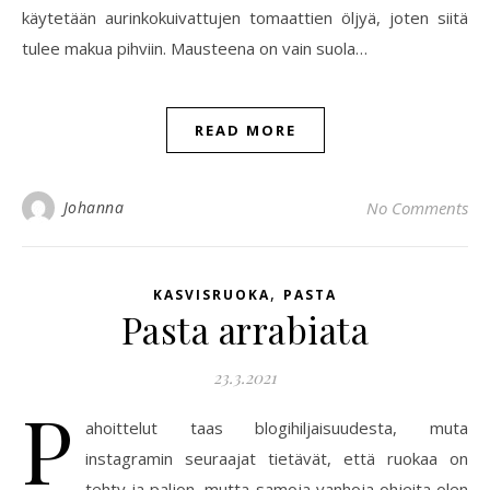
käytetään aurinkokuivattujen tomaattien öljyä, joten siitä
tulee makua pihviin. Mausteena on vain suola…
READ MORE
Johanna
No Comments
,
KASVISRUOKA
PASTA
Pasta arrabiata
23.3.2021
P
ahoittelut taas blogihiljaisuudesta, muta
instagramin seuraajat tietävät, että ruokaa on
tehty ja paljon, mutta samoja vanhoja ohjeita olen