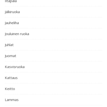
Iltapala
Jälkiruoka
Jauheliha
Jouluinen ruoka
Juhlat
Juomat
Kasvisruoka
Kattaus
Keitto
Lammas