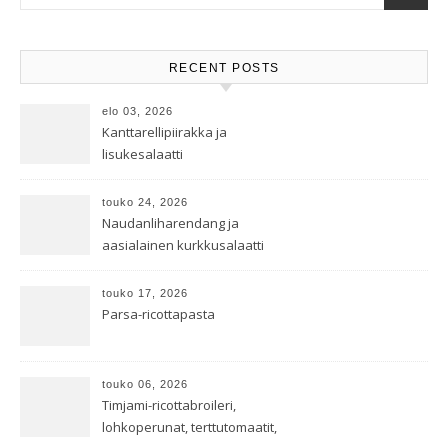
RECENT POSTS
elo 03, 2026
Kanttarellipiirakka ja
lisukesalaatti
touko 24, 2026
Naudanliharendang ja
aasialainen kurkkusalaatti
touko 17, 2026
Parsa-ricottapasta
touko 06, 2026
Timjami-ricottabroileri,
lohkoperunat, terttutomaatit,