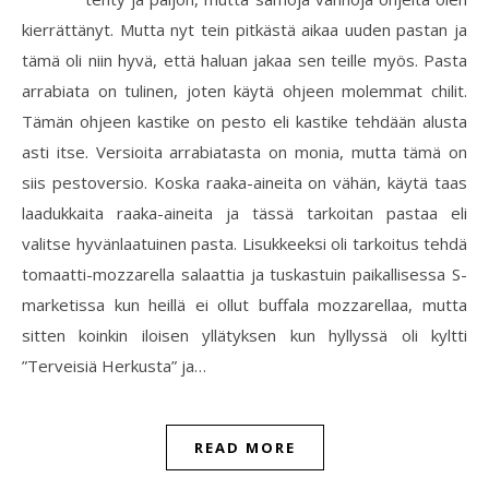
kierrättänyt. Mutta nyt tein pitkästä aikaa uuden pastan ja
tämä oli niin hyvä, että haluan jakaa sen teille myös. Pasta
arrabiata on tulinen, joten käytä ohjeen molemmat chilit.
Tämän ohjeen kastike on pesto eli kastike tehdään alusta
asti itse. Versioita arrabiatasta on monia, mutta tämä on
siis pestoversio. Koska raaka-aineita on vähän, käytä taas
laadukkaita raaka-aineita ja tässä tarkoitan pastaa eli
valitse hyvänlaatuinen pasta. Lisukkeeksi oli tarkoitus tehdä
tomaatti-mozzarella salaattia ja tuskastuin paikallisessa S-
marketissa kun heillä ei ollut buffala mozzarellaa, mutta
sitten koinkin iloisen yllätyksen kun hyllyssä oli kyltti
”Terveisiä Herkusta” ja…
READ MORE