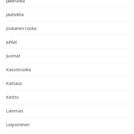
Jälkiruoka
Jauheliha
Jouluinen ruoka
Juhlat
Juomat
Kasvisruoka
Kattaus
Keitto
Lammas
Leipominen