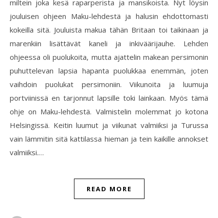
miltein joka kesä raparperista ja mansikoista. Nyt löysin
jouluisen ohjeen Maku-lehdestä ja halusin ehdottomasti
kokeilla sitä. Jouluista makua tähän Britaan toi taikinaan ja
marenkiin lisättävät kaneli ja inkiväärijauhe. Lehden
ohjeessa oli puolukoita, mutta ajattelin makean persimonin
puhuttelevan lapsia hapanta puolukkaa enemmän, joten
vaihdoin puolukat persimoniin. Viikunoita ja luumuja
portviinissä en tarjonnut lapsille toki lainkaan. Myös tämä
ohje on Maku-lehdestä. Valmistelin molemmat jo kotona
Helsingissä. Keitin luumut ja viikunat valmiiksi ja Turussa
vain lämmitin sitä kattilassa hieman ja tein kaikille annokset
valmiiksi.…
READ MORE