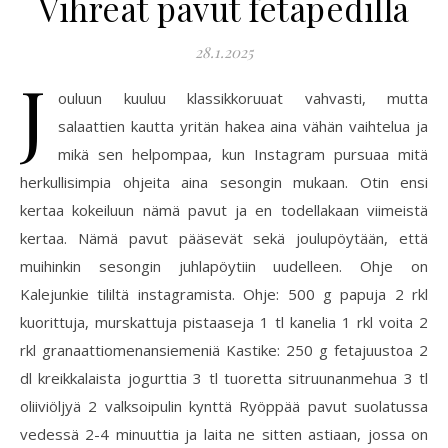
Vihreät pavut fetapedillä
28.1.2025
J
ouluun kuuluu klassikkoruuat vahvasti, mutta
salaattien kautta yritän hakea aina vähän vaihtelua ja
mikä sen helpompaa, kun Instagram pursuaa mitä
herkullisimpia ohjeita aina sesongin mukaan. Otin ensi
kertaa kokeiluun nämä pavut ja en todellakaan viimeistä
kertaa. Nämä pavut pääsevät sekä joulupöytään, että
muihinkin sesongin juhlapöytiin uudelleen. Ohje on
Kalejunkie tililtä instagramista. Ohje: 500 g papuja 2 rkl
kuorittuja, murskattuja pistaaseja 1 tl kanelia 1 rkl voita 2
rkl granaattiomenansiemeniä Kastike: 250 g fetajuustoa 2
dl kreikkalaista jogurttia 3 tl tuoretta sitruunanmehua 3 tl
oliiviöljyä 2 valksoipulin kynttä Ryöppää pavut suolatussa
vedessä 2-4 minuuttia ja laita ne sitten astiaan, jossa on