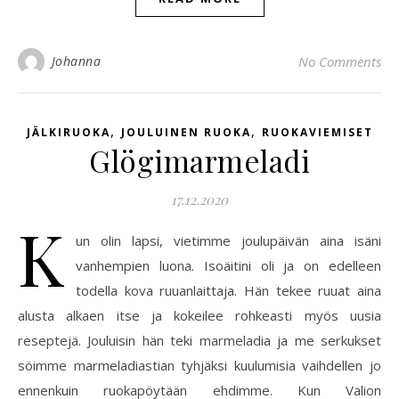
Johanna
No Comments
,
,
JÄLKIRUOKA
JOULUINEN RUOKA
RUOKAVIEMISET
Glögimarmeladi
17.12.2020
K
un olin lapsi, vietimme joulupäivän aina isäni
vanhempien luona. Isoäitini oli ja on edelleen
todella kova ruuanlaittaja. Hän tekee ruuat aina
alusta alkaen itse ja kokeilee rohkeasti myös uusia
reseptejä. Jouluisin hän teki marmeladia ja me serkukset
söimme marmeladiastian tyhjäksi kuulumisia vaihdellen jo
ennenkuin ruokapöytään ehdimme. Kun Valion