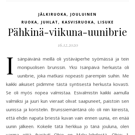
,
JÄLKIRUOKA
JOULUINEN
,
,
,
RUOKA
JUHLAT
KASVISRUOKA
LISUKE
Pähkinä-viikuna-uunibrie
16.12.2020
I
sänpäivänä meillä oli ystäväperhe syömässä ja tein
monipuolisen brunssin. Yksi Isänpäivä herkuista oli
uunibrie, joka matkasi nopeasti parempiin suihin. Me
kaikki aikuiset pidimme tästä syntisestä herkusta kovasti.
Se oli myös nopea valmistaa. Esivalmistin kaikki aamulla
valmiiksi ja juuri kun vieraat olivat saapuneet, paistoin sen
uunissa ja koristelin. Brunssiemäntänä olo oli niin kiireistä,
että ehdin napata briestä kuvan vain ennen uunia, en enää
uunin jälkeen. Kokeile tätä herkkua jo tänä jouluna, olen
varma että ihastut! Ohje on Maku-lehdestä. Ohje: 1