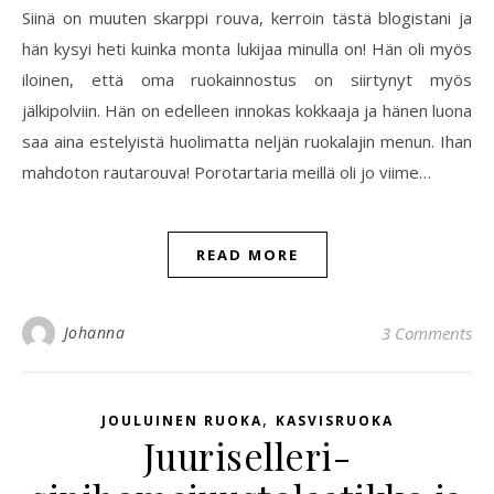
Siinä on muuten skarppi rouva, kerroin tästä blogistani ja
hän kysyi heti kuinka monta lukijaa minulla on! Hän oli myös
iloinen, että oma ruokainnostus on siirtynyt myös
jälkipolviin. Hän on edelleen innokas kokkaaja ja hänen luona
saa aina estelyistä huolimatta neljän ruokalajin menun. Ihan
mahdoton rautarouva! Porotartaria meillä oli jo viime…
READ MORE
Johanna
3 Comments
,
JOULUINEN RUOKA
KASVISRUOKA
Juuriselleri-