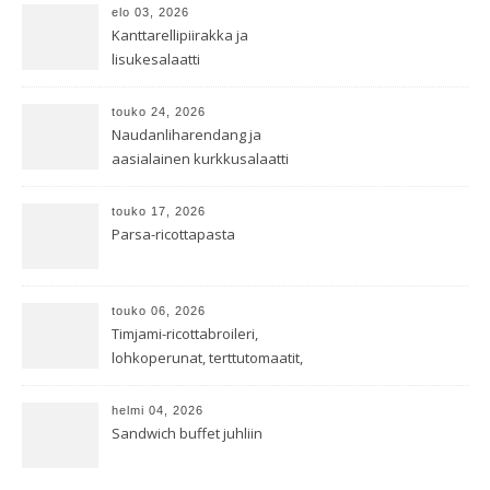
elo 03, 2026
Kanttarellipiirakka ja
lisukesalaatti
touko 24, 2026
Naudanliharendang ja
aasialainen kurkkusalaatti
touko 17, 2026
Parsa-ricottapasta
touko 06, 2026
Timjami-ricottabroileri,
lohkoperunat, terttutomaatit,
oreganoleivät sekä Aramin
salaatti
helmi 04, 2026
Sandwich buffet juhliin