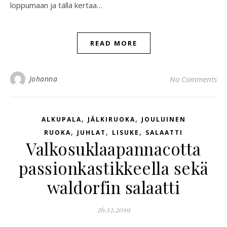
loppumaan ja tällä kertaa…
READ MORE
Johanna
No Comments
,
,
ALKUPALA
JÄLKIRUOKA
JOULUINEN
,
,
,
RUOKA
JUHLAT
LISUKE
SALAATTI
Valkosuklaapannacotta
passionkastikkeella sekä
waldorfin salaatti
26.12.2019