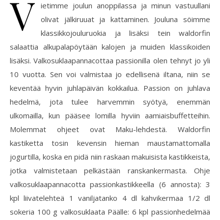
V
ietimme joulun anoppilassa ja minun vastuullani
olivat jälkiruuat ja kattaminen. Jouluna söimme
klassikkojouluruokia ja lisäksi tein waldorfin
salaattia alkupalapöytään kalojen ja muiden klassikoiden
lisäksi. Valkosuklaapannacottaa passionilla olen tehnyt jo yli
10 vuotta. Sen voi valmistaa jo edellisenä iltana, niin se
keventää hyvin juhlapäivän kokkailua. Passion on juhlava
hedelmä, jota tulee harvemmin syötyä, enemmän
ulkomailla, kun pääsee lomilla hyviin aamiaisbuffetteihin.
Molemmat ohjeet ovat Maku-lehdestä. Waldorfin
kastiketta tosin kevensin hieman maustamattomalla
jogurtilla, koska en pidä niin raskaan makuisista kastikkeista,
jotka valmistetaan pelkästään ranskankermasta. Ohje
valkosuklaapannacotta passionkastikkeella (6 annosta): 3
kpl liivatelehteä 1 vaniljatanko 4 dl kahvikermaa 1/2 dl
sokeria 100 g valkosuklaata Päälle: 6 kpl passionhedelmää