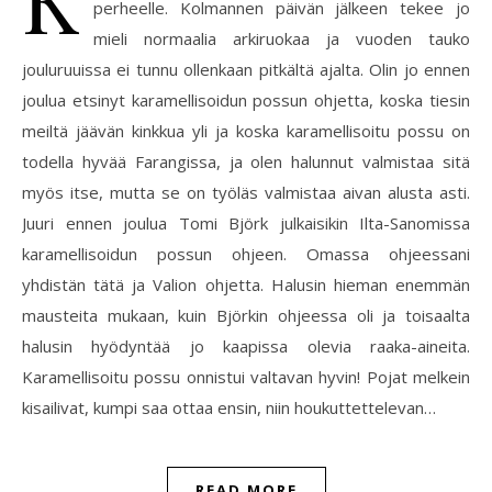
perheelle. Kolmannen päivän jälkeen tekee jo
mieli normaalia arkiruokaa ja vuoden tauko
jouluruuissa ei tunnu ollenkaan pitkältä ajalta. Olin jo ennen
joulua etsinyt karamellisoidun possun ohjetta, koska tiesin
meiltä jäävän kinkkua yli ja koska karamellisoitu possu on
todella hyvää Farangissa, ja olen halunnut valmistaa sitä
myös itse, mutta se on työläs valmistaa aivan alusta asti.
Juuri ennen joulua Tomi Björk julkaisikin Ilta-Sanomissa
karamellisoidun possun ohjeen. Omassa ohjeessani
yhdistän tätä ja Valion ohjetta. Halusin hieman enemmän
mausteita mukaan, kuin Björkin ohjeessa oli ja toisaalta
halusin hyödyntää jo kaapissa olevia raaka-aineita.
Karamellisoitu possu onnistui valtavan hyvin! Pojat melkein
kisailivat, kumpi saa ottaa ensin, niin houkuttettelevan…
READ MORE