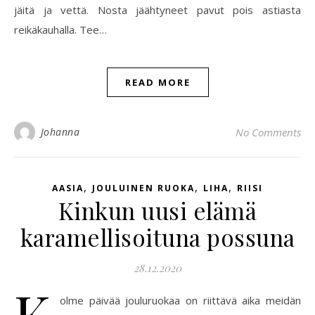
jäitä ja vettä. Nosta jäähtyneet pavut pois astiasta
reikäkauhalla. Tee…
READ MORE
Johanna
No Comments
,
,
,
AASIA
JOULUINEN RUOKA
LIHA
RIISI
Kinkun uusi elämä
karamellisoituna possuna
28.12.2020
K
olme päivää jouluruokaa on riittävä aika meidän