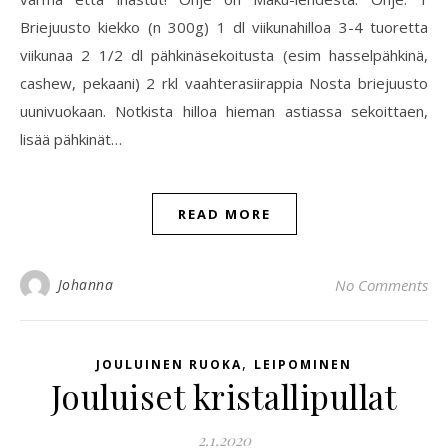
Briejuusto kiekko (n 300g) 1 dl viikunahilloa 3-4 tuoretta
viikunaa 2 1/2 dl pähkinäsekoitusta (esim hasselpähkinä,
cashew, pekaani) 2 rkl vaahterasiirappia Nosta briejuusto
uunivuokaan. Notkista hilloa hieman astiassa sekoittaen,
lisää pähkinät…
READ MORE
Johanna
No Comments
,
JOULUINEN RUOKA
LEIPOMINEN
Jouluiset kristallipullat
2.1.2020