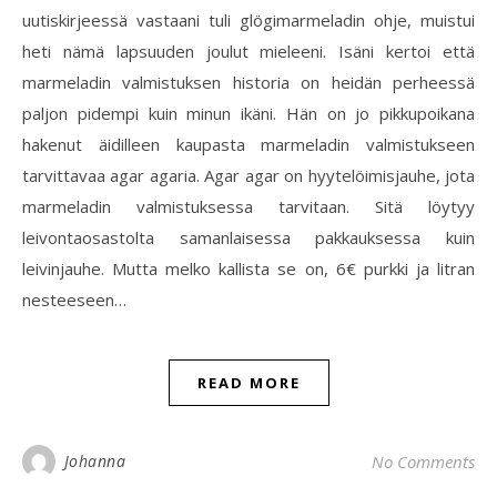
uutiskirjeessä vastaani tuli glögimarmeladin ohje, muistui
heti nämä lapsuuden joulut mieleeni. Isäni kertoi että
marmeladin valmistuksen historia on heidän perheessä
paljon pidempi kuin minun ikäni. Hän on jo pikkupoikana
hakenut äidilleen kaupasta marmeladin valmistukseen
tarvittavaa agar agaria. Agar agar on hyytelöimisjauhe, jota
marmeladin valmistuksessa tarvitaan. Sitä löytyy
leivontaosastolta samanlaisessa pakkauksessa kuin
leivinjauhe. Mutta melko kallista se on, 6€ purkki ja litran
nesteeseen…
READ MORE
Johanna
No Comments