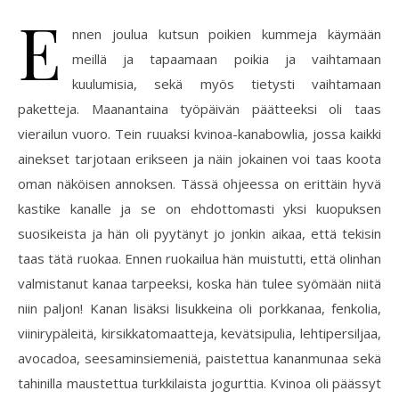
E
nnen joulua kutsun poikien kummeja käymään
meillä ja tapaamaan poikia ja vaihtamaan
kuulumisia, sekä myös tietysti vaihtamaan
paketteja. Maanantaina työpäivän päätteeksi oli taas
vierailun vuoro. Tein ruuaksi kvinoa-kanabowlia, jossa kaikki
ainekset tarjotaan erikseen ja näin jokainen voi taas koota
oman näköisen annoksen. Tässä ohjeessa on erittäin hyvä
kastike kanalle ja se on ehdottomasti yksi kuopuksen
suosikeista ja hän oli pyytänyt jo jonkin aikaa, että tekisin
taas tätä ruokaa. Ennen ruokailua hän muistutti, että olinhan
valmistanut kanaa tarpeeksi, koska hän tulee syömään niitä
niin paljon! Kanan lisäksi lisukkeina oli porkkanaa, fenkolia,
viinirypäleitä, kirsikkatomaatteja, kevätsipulia, lehtipersiljaa,
avocadoa, seesaminsiemeniä, paistettua kananmunaa sekä
tahinilla maustettua turkkilaista jogurttia. Kvinoa oli päässyt