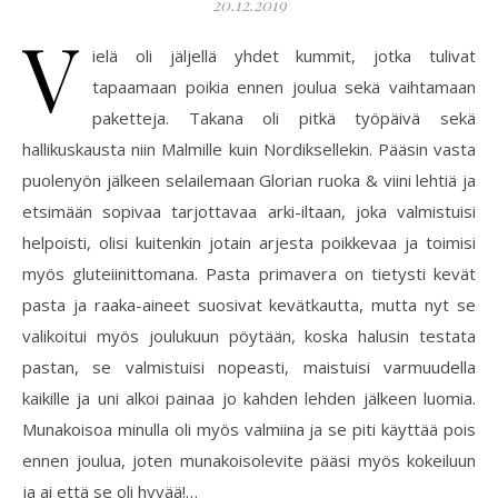
20.12.2019
V
ielä oli jäljellä yhdet kummit, jotka tulivat
tapaamaan poikia ennen joulua sekä vaihtamaan
paketteja. Takana oli pitkä työpäivä sekä
hallikuskausta niin Malmille kuin Nordiksellekin. Pääsin vasta
puolenyön jälkeen selailemaan Glorian ruoka & viini lehtiä ja
etsimään sopivaa tarjottavaa arki-iltaan, joka valmistuisi
helpoisti, olisi kuitenkin jotain arjesta poikkevaa ja toimisi
myös gluteiinittomana. Pasta primavera on tietysti kevät
pasta ja raaka-aineet suosivat kevätkautta, mutta nyt se
valikoitui myös joulukuun pöytään, koska halusin testata
pastan, se valmistuisi nopeasti, maistuisi varmuudella
kaikille ja uni alkoi painaa jo kahden lehden jälkeen luomia.
Munakoisoa minulla oli myös valmiina ja se piti käyttää pois
ennen joulua, joten munakoisolevite pääsi myös kokeiluun
ja ai että se oli hyvää!…