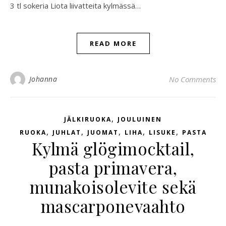
3 tl sokeria Liota liivatteita kylmässä…
READ MORE
Johanna
No Comments
,
JÄLKIRUOKA
JOULUINEN
,
,
,
,
,
RUOKA
JUHLAT
JUOMAT
LIHA
LISUKE
PASTA
Kylmä glögimocktail,
pasta primavera,
munakoisolevite sekä
mascarponevaahto