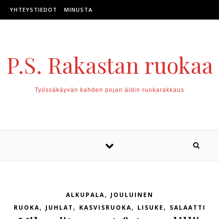
Skip to content
YHTEYSTIEDOT
MINUSTA
P.S. Rakastan ruokaa
Työssäkäyvän kahden pojan äidin ruokarakkaus
,
ALKUPALA
JOULUINEN
,
,
,
,
RUOKA
JUHLAT
KASVISRUOKA
LISUKE
SALAATTI