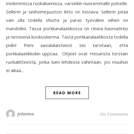
molemmissa ruokakunnissa, varsinkin nuoremmalle polvelle.
Sellerin ja sinihomejuuston liitto on loistava. Sellerin pitää
vain olla todella ohutta ja paras työväline siihen on
mandoliini. Tässä porkkanalaatikossa on riisinä basmatiriisi
ja nesteenä kookoskerma. Tästä porkkanalaatikosta todella
pidin! Pieni aasialalaistwisti siis tarvitaan, että
porkkalaatikkokin uppoaa. Ohjeet ovat Hesarista torstain
ruokaliitteestä, jonka luen lehdestä vähintään, jos muuhun
ei aikaa…
READ MORE
Johanna
No Comments