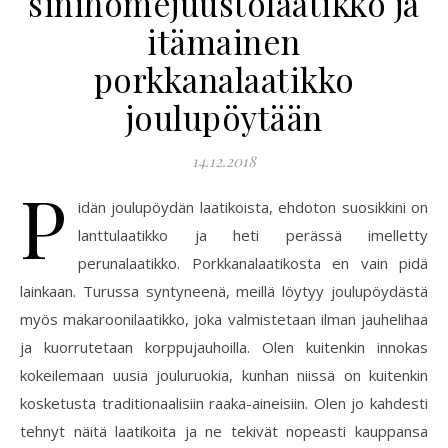
sinihomejuustolaatikko ja
itämainen
porkkanalaatikko
joulupöytään
14.12.2018
P
idän joulupöydän laatikoista, ehdoton suosikkini on
lanttulaatikko ja heti perässä imelletty
perunalaatikko. Porkkanalaatikosta en vain pidä
lainkaan. Turussa syntyneenä, meillä löytyy joulupöydästä
myös makaroonilaatikko, joka valmistetaan ilman jauhelihaa
ja kuorrutetaan korppujauhoilla. Olen kuitenkin innokas
kokeilemaan uusia jouluruokia, kunhan niissä on kuitenkin
kosketusta traditionaalisiin raaka-aineisiin. Olen jo kahdesti
tehnyt näitä laatikoita ja ne tekivät nopeasti kauppansa