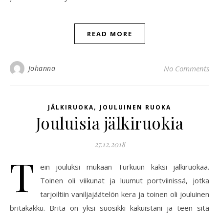
READ MORE
Johanna
No Comments
,
JÄLKIRUOKA
JOULUINEN RUOKA
Jouluisia jälkiruokia
27.12.2018
T
ein jouluksi mukaan Turkuun kaksi jälkiruokaa.
Toinen oli viikunat ja luumut portviinissä, jotka
tarjoiltiin vaniljajäätelön kera ja toinen oli jouluinen
britakakku. Brita on yksi suosikki kakuistani ja teen sitä