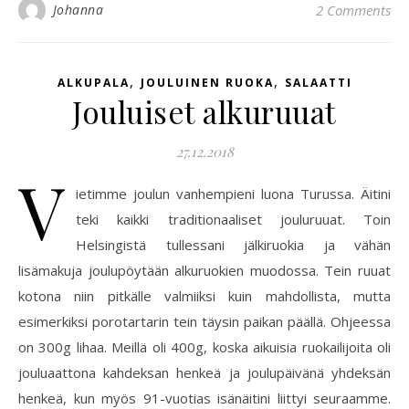
Johanna
2 Comments
,
,
ALKUPALA
JOULUINEN RUOKA
SALAATTI
Jouluiset alkuruuat
27.12.2018
V
ietimme joulun vanhempieni luona Turussa. Äitini
teki kaikki traditionaaliset jouluruuat. Toin
Helsingistä tullessani jälkiruokia ja vähän
lisämakuja joulupöytään alkuruokien muodossa. Tein ruuat
kotona niin pitkälle valmiiksi kuin mahdollista, mutta
esimerkiksi porotartarin tein täysin paikan päällä. Ohjeessa
on 300g lihaa. Meillä oli 400g, koska aikuisia ruokailijoita oli
jouluaattona kahdeksan henkeä ja joulupäivänä yhdeksän
henkeä, kun myös 91-vuotias isänäitini liittyi seuraamme.