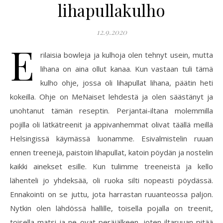
lihapullakulho
12.9.2020
E
rilaisia bowleja ja kulhoja olen tehnyt usein, mutta
lihana on aina ollut kanaa. Kun vastaan tuli tämä
kulho ohje, jossa oli lihapullat lihana, päätin heti
kokeilla. Ohje on MeNaiset lehdestä ja olen säästänyt ja
unohtanut tämän reseptin. Perjantai-iltana molemmilla
pojilla oli lätkätreenit ja appivanhemmat olivat täällä meillä
Helsingissä käymässä luonamme. Esivalmistelin ruuan
ennen treenejä, paistoin lihapullat, katoin pöydän ja nostelin
kaikki ainekset esille. Kun tulimme treeneistä ja kello
lähenteli jo yhdeksää, oli ruoka silti nopeasti pöydässä.
Ennakointi on se juttu, jota harrastan ruuanteossa paljon.
Nytkin olen lähdössä hallille, toisella pojalla on treenit,
toisella matsi ja ne ovat peräjälkeen, joten iltaruuan pitää