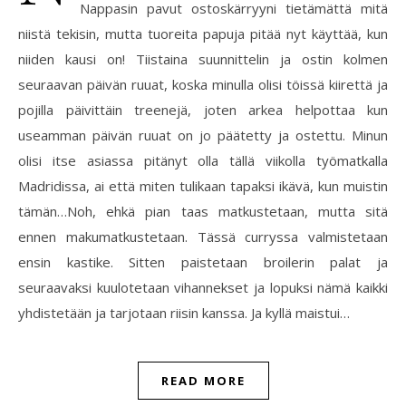
Nappasin pavut ostoskärryyni tietämättä mitä
niistä tekisin, mutta tuoreita papuja pitää nyt käyttää, kun
niiden kausi on! Tiistaina suunnittelin ja ostin kolmen
seuraavan päivän ruuat, koska minulla olisi töissä kiirettä ja
pojilla päivittäin treenejä, joten arkea helpottaa kun
useamman päivän ruuat on jo päätetty ja ostettu. Minun
olisi itse asiassa pitänyt olla tällä viikolla työmatkalla
Madridissa, ai että miten tulikaan tapaksi ikävä, kun muistin
tämän…Noh, ehkä pian taas matkustetaan, mutta sitä
ennen makumatkustetaan. Tässä curryssa valmistetaan
ensin kastike. Sitten paistetaan broilerin palat ja
seuraavaksi kuulotetaan vihannekset ja lopuksi nämä kaikki
yhdistetään ja tarjotaan riisin kanssa. Ja kyllä maistui…
READ MORE