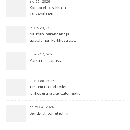
elo 03, 2026
Kanttarellipiirakka ja
lisukesalaatti
touko 24, 2026
Naudanliharendang ja
aasialainen kurkkusalaatti
touko 17, 2026
Parsa-ricottapasta
touko 06, 2026
Timjami-ricottabroileri,
lohkoperunat, terttutomaatit,
oreganoleivät sekä Aramin
salaatti
helmi 04, 2026
Sandwich buffet juhliin