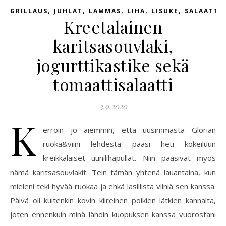
,
,
,
,
,
GRILLAUS
JUHLAT
LAMMAS
LIHA
LISUKE
SALAATTI
Kreetalainen
karitsasouvlaki,
jogurttikastike sekä
tomaattisalaatti
3.9.2020
K
erroin jo aiemmin, että uusimmasta Glorian
ruoka&viini lehdestä pääsi heti kokeiluun
kreikkalaiset uunilihapullat. Niin pääsivät myös
nämä karitsasouvlakit. Tein tämän yhtenä lauantaina, kun
mieleni teki hyvää ruokaa ja ehkä lasillista viiniä sen kanssa.
Päivä oli kuitenkin kovin kiireinen poikien lätkien kannalta,
joten ennenkuin minä lähdin kuopuksen kanssa vuorostani