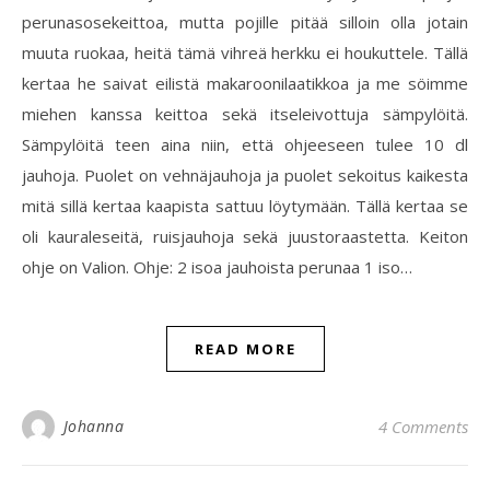
perunasosekeittoa, mutta pojille pitää silloin olla jotain
muuta ruokaa, heitä tämä vihreä herkku ei houkuttele. Tällä
kertaa he saivat eilistä makaroonilaatikkoa ja me söimme
miehen kanssa keittoa sekä itseleivottuja sämpylöitä.
Sämpylöitä teen aina niin, että ohjeeseen tulee 10 dl
jauhoja. Puolet on vehnäjauhoja ja puolet sekoitus kaikesta
mitä sillä kertaa kaapista sattuu löytymään. Tällä kertaa se
oli kauraleseitä, ruisjauhoja sekä juustoraastetta. Keiton
ohje on Valion. Ohje: 2 isoa jauhoista perunaa 1 iso…
READ MORE
Johanna
4 Comments