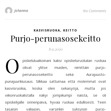
Johanna
No Comments
,
KASVISRUOKA
KEITTO
Purjo-perunasosekeitto
8.9.2020
O
piskeluluaikoinani kaksi opiskeluruokalan ruokaa
olivat ylitse muiden, nimittäin purjo-
perunasosekeitto sekä Aurajuusto-
punajuurikiusaus. Silkkaa sattumaa että molemmat ovat
kasvisruokia, koska olen sekasyöjä, mutta jos
viikonruokalistalla näkyi jompikumpi näistä, se oli
opiskelijalle onnenpäivä, hyvää ruokaa edullisesti. Teen
tasaisin väliajoin, varsinkin syksyisin purjo-