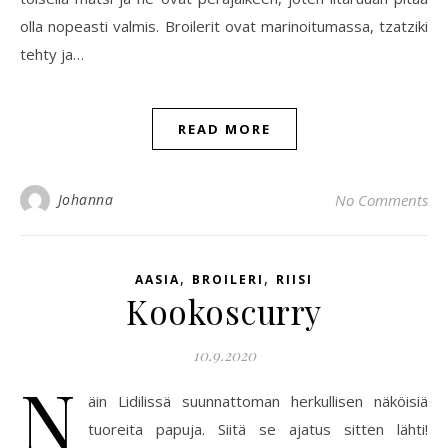
olla nopeasti valmis. Broilerit ovat marinoitumassa, tzatziki
tehty ja…
READ MORE
Johanna
No Comments
,
,
AASIA
BROILERI
RIISI
Kookoscurry
10.9.2020
N
äin Lidilissä suunnattoman herkullisen näköisiä
tuoreita papuja. Siitä se ajatus sitten lähti!