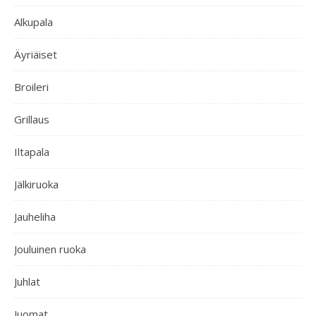
Alkupala
Äyriäiset
Broileri
Grillaus
Iltapala
Jälkiruoka
Jauheliha
Jouluinen ruoka
Juhlat
Juomat