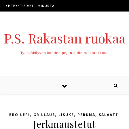
Skip to content
YHTEYSTIEDOT
MINUSTA
P.S. Rakastan ruokaa
Työssäkäyvän kahden pojan äidin ruokarakkaus
,
,
,
,
BROILERI
GRILLAUS
LISUKE
PERUNA
SALAATTI
Jerkmaustetut