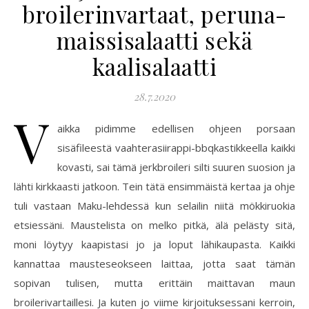
broilerinvartaat, peruna-
maissisalaatti sekä
kaalisalaatti
28.7.2020
V
aikka pidimme edellisen ohjeen porsaan
sisäfileestä vaahterasiirappi-bbqkastikkeella kaikki
kovasti, sai tämä jerkbroileri silti suuren suosion ja
lähti kirkkaasti jatkoon. Tein tätä ensimmäistä kertaa ja ohje
tuli vastaan Maku-lehdessä kun selailin niitä mökkiruokia
etsiessäni. Maustelista on melko pitkä, älä pelästy sitä,
moni löytyy kaapistasi jo ja loput lähikaupasta. Kaikki
kannattaa mausteseokseen laittaa, jotta saat tämän
sopivan tulisen, mutta erittäin maittavan maun
broilerivartaillesi. Ja kuten jo viime kirjoituksessani kerroin,