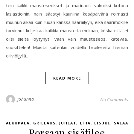
tein kaikki mausteseokset ja marinadit valmiiksi kotona
lasiastioihin, näin säästyi kauniina kesäpäivänä roimasti
muuhun aikaa kuin ruuan kanssa hääräilyyn, eikä saarimökille
tarvinnut kuljettaa kaikkia mausteita mukaan, koska niitä ei
olisi sieltä löytynyt, vaan vain mausteseos, kätevää,
suosittelen! Muista kuitenkin voidella broilereita hieman
oliiviöljyllä…
READ MORE
Johanna
No Comments
,
,
,
,
,
ALKUPALA
GRILLAUS
JUHLAT
LIHA
LISUKE
SALAATT
Porsaan sisäfilee