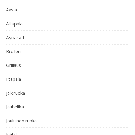
Aasia
Alkupala
Äyriäiset
Broileri
Grillaus
Iltapala
Jälkiruoka
Jauheliha
Jouluinen ruoka
Juhlat