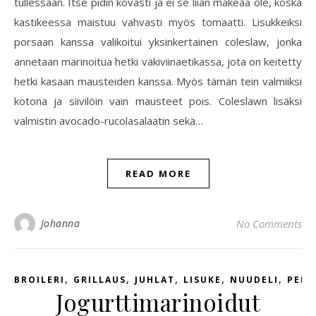
tullessaan. Itse pidin kovasti ja ei se liian makeaa ole, koska
kastikeessa maistuu vahvasti myös tomaatti. Lisukkeiksi
porsaan kanssa valikoitui yksinkertainen coleslaw, jonka
annetaan marinoitua hetki väkiviinaetikassa, jota on keitetty
hetki kasaan mausteiden kanssa. Myös tämän tein valmiiksi
kotona ja siivilöin vain mausteet pois. Coleslawn lisäksi
valmistin avocado-rucolasalaatin sekä…
READ MORE
Johanna
No Comments
,
,
,
,
,
BROILERI
GRILLAUS
JUHLAT
LISUKE
NUUDELI
PER
Jogurttimarinoidut