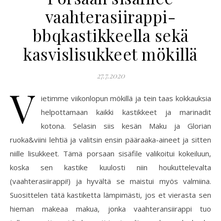
vaahterasiirappi-
bbqkastikkeella sekä
kasvislisukkeet mökillä
27.7.2020
V
ietimme viikonlopun mökillä ja tein taas kokkauksia
helpottamaan kaikki kastikkeet ja marinadit
kotona. Selasin siis kesän Maku ja Glorian
ruoka&viini lehtiä ja valitsin ensin pääraaka-aineet ja sitten
niille lisukkeet. Tämä porsaan sisäfile valikoitui kokeiluun,
koska sen kastike kuulosti niin houkuttelevalta
(vaahterasiirappi!) ja hyvältä se maistui myös valmiina.
Suosittelen tätä kastiketta lämpimästi, jos et vierasta sen
hieman makeaa makua, jonka vaahteransiirappi tuo