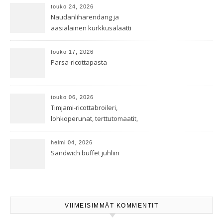
touko 24, 2026
Naudanliharendang ja
aasialainen kurkkusalaatti
touko 17, 2026
Parsa-ricottapasta
touko 06, 2026
Timjami-ricottabroileri,
lohkoperunat, terttutomaatit,
oreganoleivät sekä Aramin
salaatti
helmi 04, 2026
Sandwich buffet juhliin
VIIMEISIMMÄT KOMMENTIT