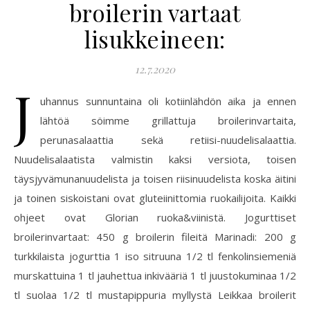
broilerin vartaat
lisukkeineen:
12.7.2020
J
uhannus sunnuntaina oli kotiinlähdön aika ja ennen
lähtöä söimme grillattuja broilerinvartaita,
perunasalaattia sekä retiisi-nuudelisalaattia.
Nuudelisalaatista valmistin kaksi versiota, toisen
täysjyvämunanuudelista ja toisen riisinuudelista koska äitini
ja toinen siskoistani ovat gluteiinittomia ruokailijoita. Kaikki
ohjeet ovat Glorian ruoka&viinistä. Jogurttiset
broilerinvartaat: 450 g broilerin fileitä Marinadi: 200 g
turkkilaista jogurttia 1 iso sitruuna 1/2 tl fenkolinsiemeniä
murskattuina 1 tl jauhettua inkivääriä 1 tl juustokuminaa 1/2
tl suolaa 1/2 tl mustapippuria myllystä Leikkaa broilerit