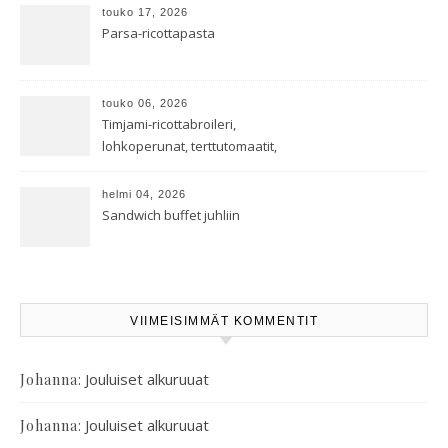
touko 17, 2026
Parsa-ricottapasta
touko 06, 2026
Timjami-ricottabroileri,
lohkoperunat, terttutomaatit,
oreganoleivät sekä Aramin
salaatti
helmi 04, 2026
Sandwich buffet juhliin
VIIMEISIMMÄT KOMMENTIT
:
Jouluiset alkuruuat
Johanna
:
Jouluiset alkuruuat
Johanna