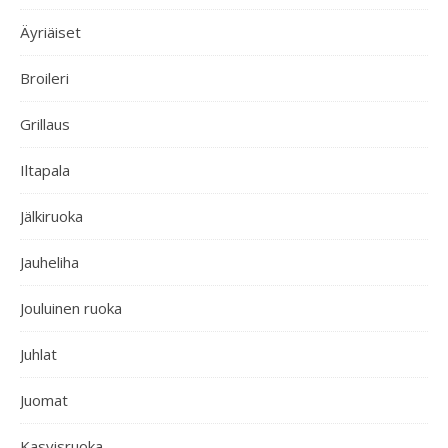
Äyriäiset
Broileri
Grillaus
Iltapala
Jälkiruoka
Jauheliha
Jouluinen ruoka
Juhlat
Juomat
Kasvisruoka