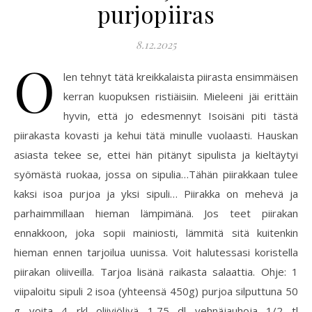
purjopiiras
8.12.2025
O
len tehnyt tätä kreikkalaista piirasta ensimmäisen
kerran kuopuksen ristiäisiin. Mieleeni jäi erittäin
hyvin, että jo edesmennyt Isoisäni piti tästä
piirakasta kovasti ja kehui tätä minulle vuolaasti. Hauskan
asiasta tekee se, ettei hän pitänyt sipulista ja kieltäytyi
syömästä ruokaa, jossa on sipulia…Tähän piirakkaan tulee
kaksi isoa purjoa ja yksi sipuli… Piirakka on mehevä ja
parhaimmillaan hieman lämpimänä. Jos teet piirakan
ennakkoon, joka sopii mainiosti, lämmitä sitä kuitenkin
hieman ennen tarjoilua uunissa. Voit halutessasi koristella
piirakan oliiveilla. Tarjoa lisänä raikasta salaattia. Ohje: 1
viipaloitu sipuli 2 isoa (yhteensä 450g) purjoa silputtuna 50
g voita 4 rkl oliiviöljyä 1,75 dl vehnäjauhoja 1/2 tl