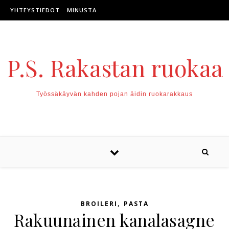
Skip to content
YHTEYSTIEDOT
MINUSTA
P.S. Rakastan ruokaa
Työssäkäyvän kahden pojan äidin ruokarakkaus
,
BROILERI
PASTA
Rakuunainen kanalasagne