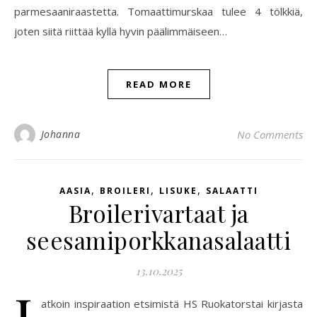
parmesaaniraastetta. Tomaattimurskaa tulee 4 tölkkiä,
joten siitä riittää kyllä hyvin päälimmäiseen…
READ MORE
Johanna
No Comments
,
,
,
AASIA
BROILERI
LISUKE
SALAATTI
Broilerivartaat ja
seesamiporkkanasalaatti
13.10.2025
J
atkoin inspiraation etsimistä HS Ruokatorstai kirjasta