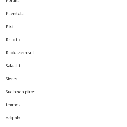
Peruna
Ravintola
Riisi
Risotto
Ruokaviemiset
Salaatti
Sienet
Suolainen piiras
texmex
Välipala