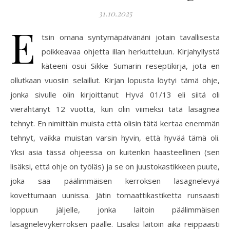
31.10.2025
E
tsin omana syntymäpäivänäni jotain tavallisesta
poikkeavaa ohjetta illan herkutteluun. Kirjahyllystä
käteeni osui Sikke Sumarin reseptikirja, jota en
ollutkaan vuosiin selaillut. Kirjan lopusta löytyi tämä ohje,
jonka sivulle olin kirjoittanut Hyvä 01/13 eli siitä oli
vierähtänyt 12 vuotta, kun olin viimeksi tätä lasagnea
tehnyt. En nimittäin muista että olisin tätä kertaa enemmän
tehnyt, vaikka muistan varsin hyvin, että hyvää tämä oli.
Yksi asia tässä ohjeessa on kuitenkin haasteellinen (sen
lisäksi, että ohje on työläs) ja se on juustokastikkeen puute,
joka saa päälimmäisen kerroksen lasagnelevyä
kovettumaan uunissa. Jätin tomaattikastiketta runsaasti
loppuun jäljelle, jonka laitoin päälimmäisen
lasagnelevykerroksen päälle. Lisäksi laitoin aika reippaasti