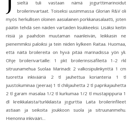
sieltä tuli vastaan nämä jogurttimarinoidut
broilerinvartaat. Toiseksi uusimmassa Glorian R&V oli
myös herkullisen oloinen aasialainen porkkanasalaatti, joten
päätin tehdä sen näiden vartaiden lisukkeeksi. Lisäksi keitin
riisiä ja paahdoin muutaman naanleivän, leikkasin ne
pienemmiksi paloiksi ja tein niiden kylkeen Raitaa. Huomaa,
että näitä broilereita on hyvä pitää marinadissa yön yli.
Ohje broilerivartaille: 1 pkt broilerinsisäfileitä 1-2 rkl
sitruunamehua Suolaa Marinadi: 2 valkosipulinkynttä 1 cm
tuoretta inkivääriä 2 tl jauhettua korianteria 1 tl
juustokuminaa (jeeraa) 1 tl chilijauhetta 2 tl paprikajauhetta
2 tl garam masalaa 1/2 tl kurkumaa 1/2 tl mustapippuria 1
dl kreikkalaista/turkkilaista jogurttia Laita broilerinfileet
astiaan ja seikoita joukkoon suola ja sitruunanmehu.
Hienonna inkivääri…