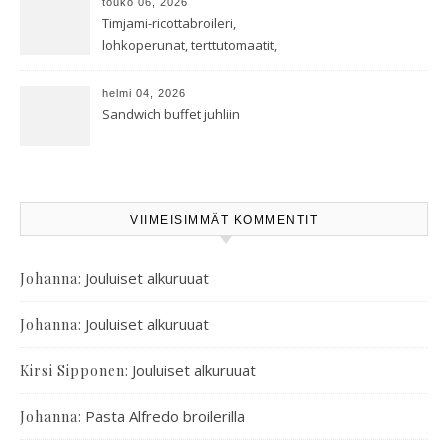
touko 06, 2026
Timjami-ricottabroileri,
lohkoperunat, terttutomaatit,
oreganoleivät sekä Aramin
salaatti
helmi 04, 2026
Sandwich buffet juhliin
VIIMEISIMMÄT KOMMENTIT
:
Jouluiset alkuruuat
Johanna
:
Jouluiset alkuruuat
Johanna
:
Jouluiset alkuruuat
Kirsi Sipponen
:
Pasta Alfredo broilerilla
Johanna