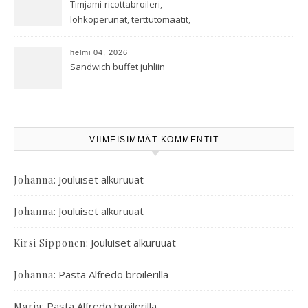
Timjami-ricottabroileri,
lohkoperunat, terttutomaatit,
oreganoleivät sekä Aramin
salaatti
helmi 04, 2026
Sandwich buffet juhliin
VIIMEISIMMÄT KOMMENTIT
:
Jouluiset alkuruuat
Johanna
:
Jouluiset alkuruuat
Johanna
:
Jouluiset alkuruuat
Kirsi Sipponen
:
Pasta Alfredo broilerilla
Johanna
:
Pasta Alfredo broilerilla
Maria