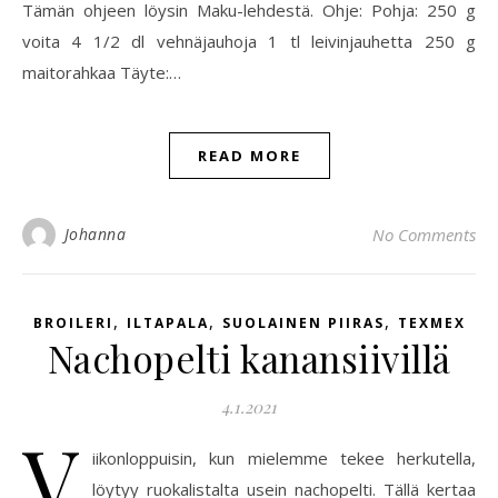
Tämän ohjeen löysin Maku-lehdestä. Ohje: Pohja: 250 g
voita 4 1/2 dl vehnäjauhoja 1 tl leivinjauhetta 250 g
maitorahkaa Täyte:…
READ MORE
Johanna
No Comments
,
,
,
BROILERI
ILTAPALA
SUOLAINEN PIIRAS
TEXMEX
Nachopelti kanansiivillä
4.1.2021
V
iikonloppuisin, kun mielemme tekee herkutella,
löytyy ruokalistalta usein nachopelti. Tällä kertaa