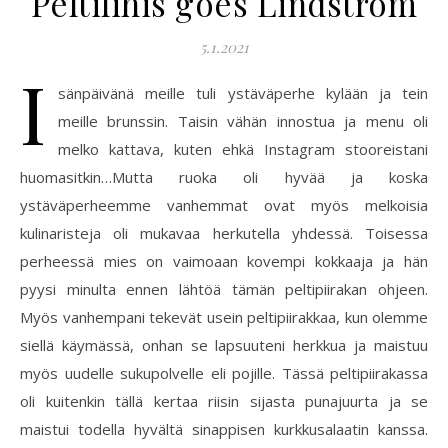
Peltilihis goes Lindström
5.1.2021
I
sänpäivänä meille tuli ystäväperhe kylään ja tein
meille brunssin. Taisin vähän innostua ja menu oli
melko kattava, kuten ehkä Instagram stooreistani
huomasitkin…Mutta ruoka oli hyvää ja koska
ystäväperheemme vanhemmat ovat myös melkoisia
kulinaristeja oli mukavaa herkutella yhdessä. Toisessa
perheessä mies on vaimoaan kovempi kokkaaja ja hän
pyysi minulta ennen lähtöä tämän peltipiirakan ohjeen.
Myös vanhempani tekevät usein peltipiirakkaa, kun olemme
siellä käymässä, onhan se lapsuuteni herkkua ja maistuu
myös uudelle sukupolvelle eli pojille. Tässä peltipiirakassa
oli kuitenkin tällä kertaa riisin sijasta punajuurta ja se
maistui todella hyvältä sinappisen kurkkusalaatin kanssa.