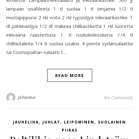
lehdestä. Lampaanfileesalaatti ja inkiväärikastike: 500 g
lampaan sisäfileetä 1 tl suolaa 1 tl timjamia 1/2 tl
mustapippuria 2 rkl voita 2 rkl rypsiöljyä Inkiväärikastike: 1
dl pähkinäöljyä 1/2 dl makeaa chilikastiketta 1 rkl tuoretta
inkivääriä raastettuna 1 tl ruokokidesokeria 1/4 tl
chilihiutaleita 1/4 tl suolaa Lisäksi: 4 pientä sydänsalaattia
tai Cosmopolitan-salaatti 1…
READ MORE
Johanna
No Comments
,
,
,
JAUHELIHA
JUHLAT
LEIPOMINEN
SUOLAINEN
PIIRAS