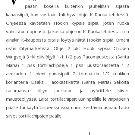
päätin kokeilla kuitenkin jauhelihan sijasta
kanansiipiä, kun vastaan tuli hyvä ohje K-Ruoka lehdessä.
Ohjeessa käytetään Hookin kypsiä siipiä, joten ruoka
valmistuu nopeasti. Ja koska ohje on K-Ruoka lehdestä, niin
ainakin K-kaupoista pitäisi löytyä näitä Hookin siipiä. Omani
ostin Citymarketista. Ohje: 2 pkt Hook kypsiä Chicken
Wingsejä 3 rkl oliiviöljyä 1-1 1/2 pss Tacomaustetta (Santa
Maria) 1 pss tortillachipsejä 1 pss juustoraastetta 1-2
avocadoa 1 pieni punasipuli 2 tomaattia 1/2 ruukkua
korianteria Lisäksi: Tacokastiketta (Santa Maria) Sekoita
tacomauste öljyn joukkoon ja pyörittele siivet
mausteöljyssä. Laita tortillachipsit uuninpellille leivinpaperin
päälle tai käytä tarpeeksi isoa uunin kestävää astiaa. Lado
siivet tortillachipsien päälle.…