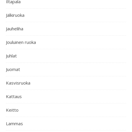
Iltapala
Jälkiruoka
Jauheliha
Jouluinen ruoka
Juhlat
Juomat
Kasvisruoka
Kattaus
Keitto
Lammas