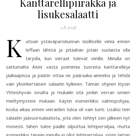
Kanttarellipiirakka ja
lisukesalaatti
3.8.2026
K
utsuin ystäväpariskunnan lasilliselle viiniä ennen
leffaan lähtöä ja pitäähän jotain suolaista olla
tarjolla, kun vieraat tulevat viinille. Minulla on
sattumalta Äitini vasta poimimia tuoreita kanttarelleja
jääkaapissa ja päätin ottaa ne pääraaka-aineeksi ja tehdä
vain yksinkertaisen salaatin kylkeen. Tämän ohjeen löysin
Yhteishyvän sivuilta ja mukailin sitä jonkin verran omien
mieltymysteni mukaan. Käytin esimerkiksi valmispohjaa,
koska aikaa ennen vieraiden tuloa oli vain tunti. Lisäksi tein
salaatin jäävuorisalaatista, jota olen tehnyt sen jälkeen nyt
monesti. Siihen tulee päälle silputtua lehtipersiljaa, mutta
esimerkiksi tänään minulla ei ollut lehtipersiljaa, joten laitoin