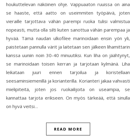
houkuttelevan näköinen ohje. Vappuaaton ruuissa on aina
se haaste, että aatto on useimmiten työpäivä, joten
vieraille tarjottava vähän parempi ruoka tulisi valmistua
nopeasti, mutta olla silti kuten sanottua vähän parempaa ja
hyvää. Tämä naudan ulkofilee marinoidaan ensin yön yli,
paistetaan pannulla värit ja laitetaan sen jälkeen lihamittarin
kanssa uuniin noin 30-40 minuutiksi. Kun liha on jäähtynyt,
se marinoidaan toisen kerran ja tarjotaan kylmänä. Liha
leikataan juuri ennen tarjoilua ja koristellaan
seesaminsiemenillä ja korianterilla. Korianteri jakaa vahvasti
mielipiteitä, joten jos ruokailijoita on useampia, se
kannattaa tarjota erikseen. On myös tärkeää, että sinulla
on hyvä veitsi…
READ MORE