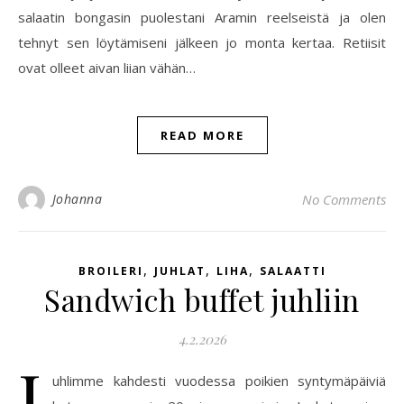
salaatin bongasin puolestani Aramin reelseistä ja olen
tehnyt sen löytämiseni jälkeen jo monta kertaa. Retiisit
ovat olleet aivan liian vähän…
READ MORE
Johanna
No Comments
,
,
,
BROILERI
JUHLAT
LIHA
SALAATTI
Sandwich buffet juhliin
4.2.2026
J
uhlimme kahdesti vuodessa poikien syntymäpäiviä