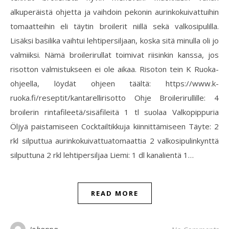
alkuperäistä ohjetta ja vaihdoin pekonin aurinkokuivattuihin
tomaatteihin eli täytin broilerit niillä sekä valkosipulilla.
Lisäksi basilika vaihtui lehtipersiljaan, koska sitä minulla oli jo
valmiiksi. Nämä broilerirullat toimivat riisinkin kanssa, jos
risotton valmistukseen ei ole aikaa. Risoton tein K Ruoka-
ohjeella, löydät ohjeen täältä: https://www.k-
ruoka.fi/reseptit/kantarellirisotto Ohje Broilerirullille: 4
broilerin rintafileetä/sisäfileitä 1 tl suolaa Valkopippuria
Öljyä paistamiseen Cocktailtikkuja kiinnittämiseen Täyte: 2
rkl silputtua aurinkokuivattuatomaattia 2 valkosipulinkynttä
silputtuna 2 rkl lehtipersiljaa Liemi: 1 dl kanalientä 1…
READ MORE