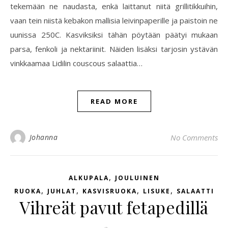
tekemään ne naudasta, enkä laittanut niitä grillitikkuihin,
vaan tein niistä kebakon mallisia leivinpaperille ja paistoin ne
uunissa 250C. Kasviksiksi tähän pöytään päätyi mukaan
parsa, fenkoli ja nektariinit. Näiden lisäksi tarjosin ystävän
vinkkaamaa Lidilin couscous salaattia…
READ MORE
Johanna
No Comments
,
ALKUPALA
JOULUINEN
,
,
,
,
RUOKA
JUHLAT
KASVISRUOKA
LISUKE
SALAATTI
Vihreät pavut fetapedillä