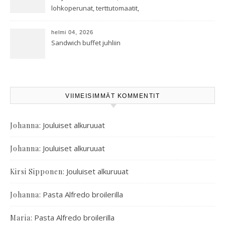
lohkoperunat, terttutomaatit,
oreganoleivät sekä Aramin
salaatti
helmi 04, 2026
Sandwich buffet juhliin
VIIMEISIMMÄT KOMMENTIT
:
Jouluiset alkuruuat
Johanna
:
Jouluiset alkuruuat
Johanna
:
Jouluiset alkuruuat
Kirsi Sipponen
:
Pasta Alfredo broilerilla
Johanna
:
Pasta Alfredo broilerilla
Maria