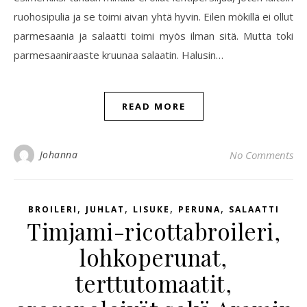
ruohosipulia ja se toimi aivan yhtä hyvin. Eilen mökillä ei ollut
parmesaania ja salaatti toimi myös ilman sitä. Mutta toki
parmesaaniraaste kruunaa salaatin. Halusin…
READ MORE
Johanna
No Comments
,
,
,
,
BROILERI
JUHLAT
LISUKE
PERUNA
SALAATTI
Timjami-ricottabroileri,
lohkoperunat,
terttutomaatit,