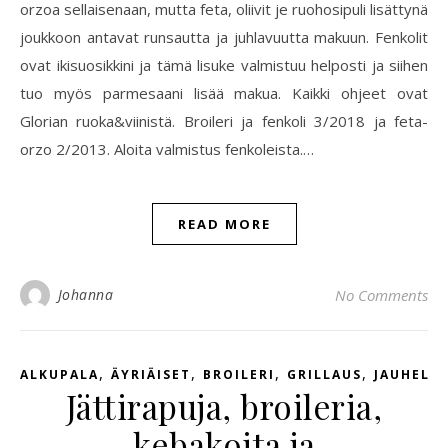
orzoa sellaisenaan, mutta feta, oliivit je ruohosipuli lisättynä
joukkoon antavat runsautta ja juhlavuutta makuun. Fenkolit
ovat ikisuosikkini ja tämä lisuke valmistuu helposti ja siihen
tuo myös parmesaani lisää makua. Kaikki ohjeet ovat
Glorian ruoka&viinistä. Broileri ja fenkoli 3/2018 ja feta-
orzo 2/2013. Aloita valmistus fenkoleista.…
READ MORE
Johanna
No Comments
,
,
,
,
ALKUPALA
ÄYRIÄISET
BROILERI
GRILLAUS
JAUHELIH
Jättirapuja, broileria,
kebakoita ja