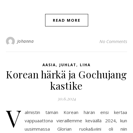
READ MORE
Johanna
No Comments
,
,
AASIA
JUHLAT
LIHA
Korean härkä ja Gochujang
kastike
30.6.2024
V
almistin tämän Korean härän ensi kertaa
vappuaattona vieraillemme keväällä 2024, kun
uusimmassa Glorian ruoka&viini oli niin