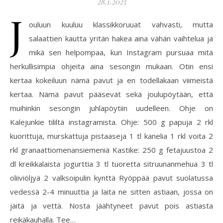
28.1.2025
J
ouluun kuuluu klassikkoruuat vahvasti, mutta
salaattien kautta yritän hakea aina vähän vaihtelua ja
mikä sen helpompaa, kun Instagram pursuaa mitä
herkullisimpia ohjeita aina sesongin mukaan. Otin ensi
kertaa kokeiluun nämä pavut ja en todellakaan viimeistä
kertaa. Nämä pavut pääsevät sekä joulupöytään, että
muihinkin sesongin juhlapöytiin uudelleen. Ohje on
Kalejunkie tililtä instagramista. Ohje: 500 g papuja 2 rkl
kuorittuja, murskattuja pistaaseja 1 tl kanelia 1 rkl voita 2
rkl granaattiomenansiemeniä Kastike: 250 g fetajuustoa 2
dl kreikkalaista jogurttia 3 tl tuoretta sitruunanmehua 3 tl
oliiviöljyä 2 valksoipulin kynttä Ryöppää pavut suolatussa
vedessä 2-4 minuuttia ja laita ne sitten astiaan, jossa on
jäitä ja vettä. Nosta jäähtyneet pavut pois astiasta
reikäkauhalla. Tee…