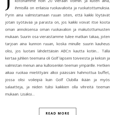
kotonamme noin 20 vieraan voimin. Ja kuten aina,
ihmisillä on erilaisia ruokavalioita ja ruokatottumuksia.
Pyrin aina valmistamaan ruuan siten, että kaikki löytävät
jotain syötävää ja parasta on, jos kaikki voivat itse koota
oman annoksensa oman ruokavalion ja makutottumusten
mukaan. Suurin osa vieraistamme tulee matkan takaa, joten
tarjoan aina kunnon ruuan, koska minulle suurin kauheus
olisi, jos luotani lähdettäisiin ABC:n kautta kotiin… Tällä
kertaa juhlien teemana oli Golf lapseni toiveesta ja keksin ja
valmistan menun aina kulloisenkin teeman ympärille. Hetken
aikaa ruokaa mietittyäni alkoi päässäni hahmottua buffet,
jossa olisi voileipiä kuin Golf Clubilla ikään ja myös
salaatteja, ja niiden tulisi kaikkien olla vihreitä teeman
mukaan. Lisäksi…
READ MORE