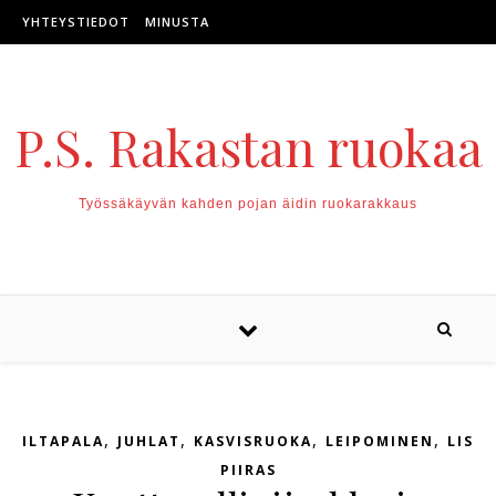
Skip to content
YHTEYSTIEDOT
MINUSTA
P.S. Rakastan ruokaa
Työssäkäyvän kahden pojan äidin ruokarakkaus
,
,
,
,
ILTAPALA
JUHLAT
KASVISRUOKA
LEIPOMINEN
LISU
PIIRAS