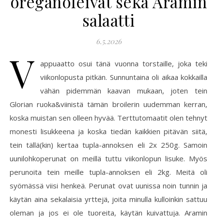
oreganoleivät sekä Aramin
salaatti
6.5.2026
V
appuaatto osui tänä vuonna torstaille, joka teki
viikonlopusta pitkän. Sunnuntaina oli aikaa kokkailla
vähän pidemmän kaavan mukaan, joten tein
Glorian ruoka&viinistä tämän broilerin uudemman kerran,
koska muistan sen olleen hyvää. Terttutomaatit olen tehnyt
monesti lisukkeena ja koska tiedän kaikkien pitävän siitä,
tein tällä(kin) kertaa tupla-annoksen eli 2x 250g. Samoin
uunilohkoperunat on meillä tuttu viikonlopun lisuke. Myös
perunoita tein meille tupla-annoksen eli 2kg. Meitä oli
syömässä viisi henkeä. Perunat ovat uunissa noin tunnin ja
käytän aina sekalaisia yrttejä, joita minulla kulloinkin sattuu
oleman ja jos ei ole tuoreita, käytän kuivattuja. Aramin