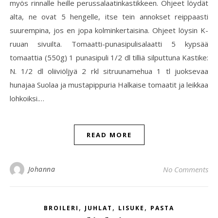
myös rinnalle heille perussalaatinkastikkeen. Ohjeet löydät
alta, ne ovat 5 hengelle, itse tein annokset reippaasti
suurempina, jos en jopa kolminkertaisina. Ohjeet löysin K-
ruuan sivuilta. Tomaatti-punasipulisalaatti 5 kypsää
tomaattia (550g) 1 punasipuli 1/2 dl tilliä silputtuna Kastike:
N. 1/2 dl oliiviöljyä 2 rkl sitruunamehua 1 tl juoksevaa
hunajaa Suolaa ja mustapippuria Halkaise tomaatit ja leikkaa
lohkoiksi.…
READ MORE
Johanna
No Comments
,
,
,
BROILERI
JUHLAT
LISUKE
PASTA