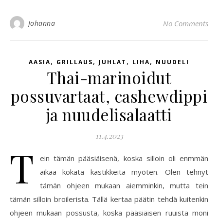
Johanna
No Comments
,
,
,
,
AASIA
GRILLAUS
JUHLAT
LIHA
NUUDELI
Thai-marinoidut
possuvartaat, cashewdippi
ja nuudelisalaatti
11.4.2023
T
ein tämän pääsiäisenä, koska silloin oli enmmän
aikaa kokata kastikkeita myöten. Olen tehnyt
tämän ohjeen mukaan aiemminkin, mutta tein
tämän silloin broilerista. Tällä kertaa päätin tehdä kuitenkin
ohjeen mukaan possusta, koska pääsiäisen ruuista moni