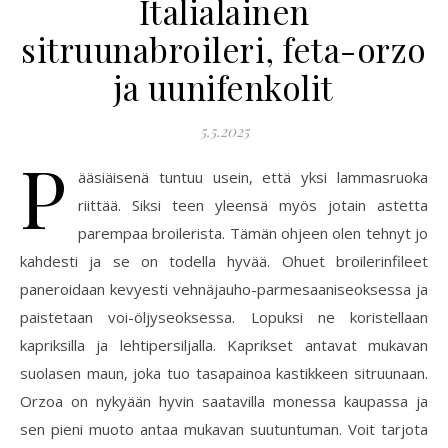
Italialainen
sitruunabroileri, feta-orzo
ja uunifenkolit
5.5.2025
P
ääsiäisenä tuntuu usein, että yksi lammasruoka
riittää. Siksi teen yleensä myös jotain astetta
parempaa broilerista. Tämän ohjeen olen tehnyt jo
kahdesti ja se on todella hyvää. Ohuet broilerinfileet
paneroidaan kevyesti vehnäjauho-parmesaaniseoksessa ja
paistetaan voi-öljyseoksessa. Lopuksi ne koristellaan
kapriksilla ja lehtipersiljalla. Kaprikset antavat mukavan
suolasen maun, joka tuo tasapainoa kastikkeen sitruunaan.
Orzoa on nykyään hyvin saatavilla monessa kaupassa ja
sen pieni muoto antaa mukavan suutuntuman. Voit tarjota