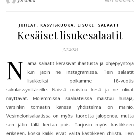
Johanna
No Comments
,
,
,
JUHLAT
KASVISRUOKA
LISUKE
SALAATTI
Kesäiset lisukesalaatit
3.7.2025
N
ämä salaatit keräsivät ihastusta ja ohjepyyntöjä
kun jaoin ne Instagramissa. Tein salaatit
lisukkeiksi poikamme 18-vuotis
sukulaissynttäreille. Näissä maistuu kesä ja ne olivat
näyttävät. Molemmissa saalaateissa maistuu hunaja,
varsinkin tomaatin kanssa yhdistelmä on mainio.
Vesimelonisalaatissa on myös tuoretta jalopenoa, mutta
sen jätin tällä kertaa pois. Tarjosin myös kastikkeen
erikseen, koska kaikki eivät välitä kastikkeen chilistä. Tein