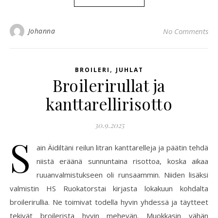
Johanna
No Comments
,
BROILERI
JUHLAT
Broilerirullat ja
kanttarellirisotto
30.9.2025
S
ain Äidiltäni reilun litran kanttarelleja ja päätin tehdä
niistä eräänä sunnuntaina risottoa, koska aikaa
ruuanvalmistukseen oli runsaammin. Niiden lisäksi
valmistin HS Ruokatorstai kirjasta lokakuun kohdalta
broilerirullia. Ne toimivat todella hyvin yhdessä ja täytteet
tekivät broilerista hyvin mehevän. Muokkasin vähän