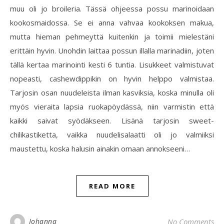
muu oli jo broileria. Tässä ohjeessa possu marinoidaan
kookosmaidossa. Se ei anna vahvaa kookoksen makua,
mutta hieman pehmeyttä kuitenkin ja toimii mielestäni
erittäin hyvin. Unohdin laittaa possun illalla marinadiin, joten
tällä kertaa marinointi kesti 6 tuntia. Lisukkeet valmistuvat
nopeasti, cashewdippikin on hyvin helppo valmistaa.
Tarjosin osan nuudeleista ilman kasviksia, koska minulla oli
myös vieraita lapsia ruokapöydässä, niin varmistin että
kaikki saivat syödäkseen. Lisänä tarjosin sweet-
chilikastiketta, vaikka nuudelisalaatti oli jo valmiiksi
maustettu, koska halusin ainakin omaan annokseeni…
READ MORE
Johanna
No Comments