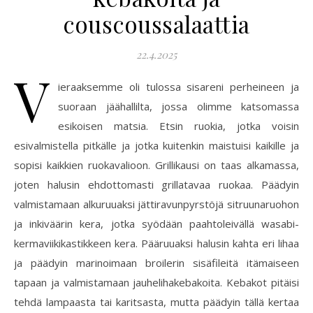
couscoussalaattia
22.4.2025
V
ieraaksemme oli tulossa sisareni perheineen ja
suoraan jäähallilta, jossa olimme katsomassa
esikoisen matsia. Etsin ruokia, jotka voisin
esivalmistella pitkälle ja jotka kuitenkin maistuisi kaikille ja
sopisi kaikkien ruokavalioon. Grillikausi on taas alkamassa,
joten halusin ehdottomasti grillatavaa ruokaa. Päädyin
valmistamaan alkuruuaksi jättiravunpyrstöjä sitruunaruohon
ja inkiväärin kera, jotka syödään paahtoleivällä wasabi-
kermaviikikastikkeen kera. Pääruuaksi halusin kahta eri lihaa
ja päädyin marinoimaan broilerin sisäfileitä itämaiseen
tapaan ja valmistamaan jauhelihakebakoita. Kebakot pitäisi
tehdä lampaasta tai karitsasta, mutta päädyin tällä kertaa