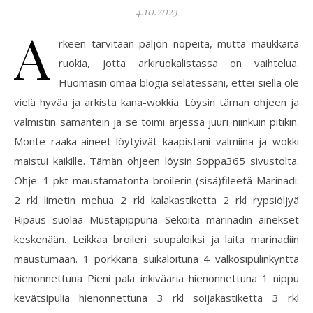
4.10.2023
A
rkeen tarvitaan paljon nopeita, mutta maukkaita
ruokia, jotta arkiruokalistassa on vaihtelua.
Huomasin omaa blogia selatessani, ettei siellä ole
vielä hyvää ja arkista kana-wokkia. Löysin tämän ohjeen ja
valmistin samantein ja se toimi arjessa juuri niinkuin pitikin.
Monte raaka-aineet löytyivät kaapistani valmiina ja wokki
maistui kaikille. Tämän ohjeen löysin Soppa365 sivustolta.
Ohje: 1 pkt maustamatonta broilerin (sisä)fileetä Marinadi:
2 rkl limetin mehua 2 rkl kalakastiketta 2 rkl rypsiöljyä
Ripaus suolaa Mustapippuria Sekoita marinadin ainekset
keskenään. Leikkaa broileri suupaloiksi ja laita marinadiin
maustumaan. 1 porkkana suikaloituna 4 valkosipulinkynttä
hienonnettuna Pieni pala inkivääriä hienonnettuna 1 nippu
kevätsipulia hienonnettuna 3 rkl soijakastiketta 3 rkl