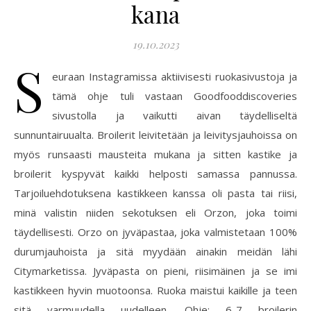
kana
19.10.2023
S
euraan Instagramissa aktiivisesti ruokasivustoja ja
tämä ohje tuli vastaan Goodfooddiscoveries
sivustolla ja vaikutti aivan täydelliseltä
sunnuntairuualta. Broilerit leivitetään ja leivitysjauhoissa on
myös runsaasti mausteita mukana ja sitten kastike ja
broilerit kyspyvät kaikki helposti samassa pannussa.
Tarjoiluehdotuksena kastikkeen kanssa oli pasta tai riisi,
minä valistin niiden sekotuksen eli Orzon, joka toimi
täydellisesti. Orzo on jyväpastaa, joka valmistetaan 100%
durumjauhoista ja sitä myydään ainakin meidän lähi
Citymarketissa. Jyväpasta on pieni, riisimäinen ja se imi
kastikkeen hyvin muotoonsa. Ruoka maistui kaikille ja teen
sitä varmuudella uudelleen. Ohje: 6-7 broilerin