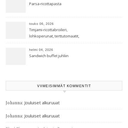
Parsa-ricottapasta
touko 06, 2026
Timjami-ricottabroileri,
lohkoperunat, terttutomaatit,
oreganoleivät sekä Aramin
salaatti
helmi 04, 2026
Sandwich buffet juhliin
VIIMEISIMMÄT KOMMENTIT
:
Jouluiset alkuruuat
Johanna
:
Jouluiset alkuruuat
Johanna