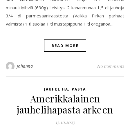
minuuttipihviä (690g) Leivitys: 2 kananmunaa 1,5 dl jauhoja
3/4 dl parmesaaniraastetta (Vaikka Pirkan parhaat
valmista) 1 tl suolaa 1 tl mustapippuria 1 tl oreganoa…
READ MORE
Johanna
No Comments
,
JAUHELIHA
PASTA
Amerikkalainen
jauhelihapasta arkeen
13.10.2023