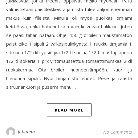
jälkikasvua, jonka treenit loppuivat melko myöhään. Pata
valmistetaan paistileikkeistä ja niistä tulee paljon enemmän
makua kuin fileistä. Minulla oli myös puolikas timjami
keittiössä, enkä halunnut sen vain kuivuvan hukkaan, joten
se pääsi tähän pataan. Ohje: 450 g broilerin maustamaton
paistileike 1 sipuli 2 valkosipulinkynttä 1 ruukku timjamia 1
sitruuna 1/2 rkl rypsiöljyä 1/2 tl suolaa 1/2 tl mustapippuria
1/2 tl sokeria 1 prk yrttimaustettua tomaattimurskaa 2 dl
ruokakermaa Ota broileri huoneenlämpöön. Kuori ja
hienonna sipulit. Nypi timjamista lehdet. Pese ja raasta
sitruunankuori ja puserra mehu.…
READ MORE
Johanna
No Comments