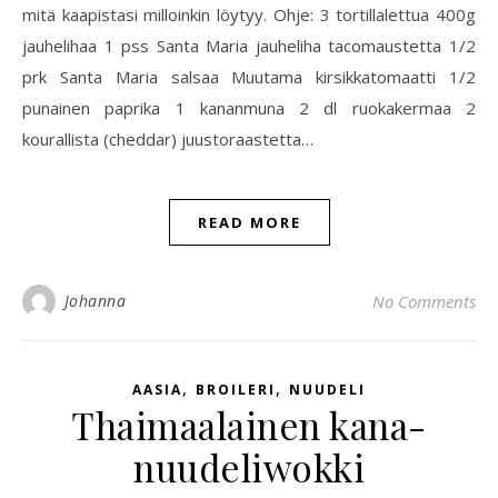
mitä kaapistasi milloinkin löytyy. Ohje: 3 tortillalettua 400g
jauhelihaa 1 pss Santa Maria jauheliha tacomaustetta 1/2
prk Santa Maria salsaa Muutama kirsikkatomaatti 1/2
punainen paprika 1 kananmuna 2 dl ruokakermaa 2
kourallista (cheddar) juustoraastetta…
READ MORE
Johanna
No Comments
,
,
AASIA
BROILERI
NUUDELI
Thaimaalainen kana-
nuudeliwokki