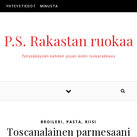
Skip to content
YHTEYSTIEDOT
MINUSTA
P.S. Rakastan ruokaa
Työssäkäyvän kahden pojan äidin ruokarakkaus
,
,
BROILERI
PASTA
RIISI
Toscanalainen parmesaani