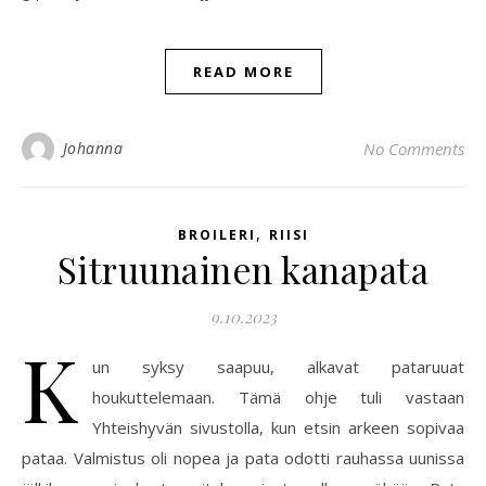
READ MORE
Johanna
No Comments
,
BROILERI
RIISI
Sitruunainen kanapata
9.10.2023
K
un syksy saapuu, alkavat pataruuat
houkuttelemaan. Tämä ohje tuli vastaan
Yhteishyvän sivustolla, kun etsin arkeen sopivaa
pataa. Valmistus oli nopea ja pata odotti rauhassa uunissa