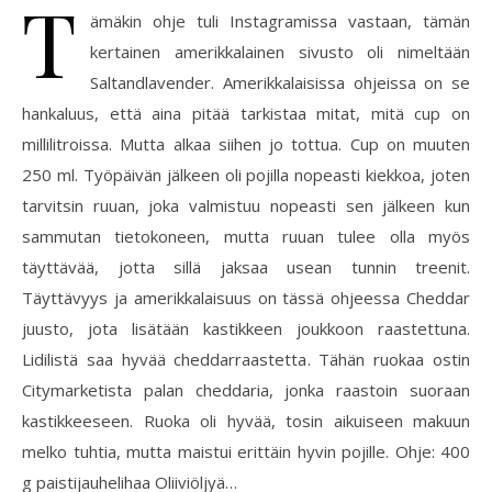
T
ämäkin ohje tuli Instagramissa vastaan, tämän
kertainen amerikkalainen sivusto oli nimeltään
Saltandlavender. Amerikkalaisissa ohjeissa on se
hankaluus, että aina pitää tarkistaa mitat, mitä cup on
millilitroissa. Mutta alkaa siihen jo tottua. Cup on muuten
250 ml. Työpäivän jälkeen oli pojilla nopeasti kiekkoa, joten
tarvitsin ruuan, joka valmistuu nopeasti sen jälkeen kun
sammutan tietokoneen, mutta ruuan tulee olla myös
täyttävää, jotta sillä jaksaa usean tunnin treenit.
Täyttävyys ja amerikkalaisuus on tässä ohjeessa Cheddar
juusto, jota lisätään kastikkeen joukkoon raastettuna.
Lidilistä saa hyvää cheddarraastetta. Tähän ruokaa ostin
Citymarketista palan cheddaria, jonka raastoin suoraan
kastikkeeseen. Ruoka oli hyvää, tosin aikuiseen makuun
melko tuhtia, mutta maistui erittäin hyvin pojille. Ohje: 400
g paistijauhelihaa Oliiviöljyä…