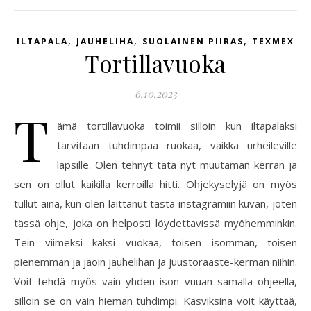
,
,
,
ILTAPALA
JAUHELIHA
SUOLAINEN PIIRAS
TEXMEX
Tortillavuoka
6.10.2023
T
ämä tortillavuoka toimii silloin kun iltapalaksi
tarvitaan tuhdimpaa ruokaa, vaikka urheileville
lapsille. Olen tehnyt tätä nyt muutaman kerran ja
sen on ollut kaikilla kerroilla hitti. Ohjekyselyjä on myös
tullut aina, kun olen laittanut tästä instagramiin kuvan, joten
tässä ohje, joka on helposti löydettävissä myöhemminkin.
Tein viimeksi kaksi vuokaa, toisen isomman, toisen
pienemmän ja jaoin jauhelihan ja juustoraaste-kerman niihin.
Voit tehdä myös vain yhden ison vuuan samalla ohjeella,
silloin se on vain hieman tuhdimpi. Kasviksina voit käyttää,