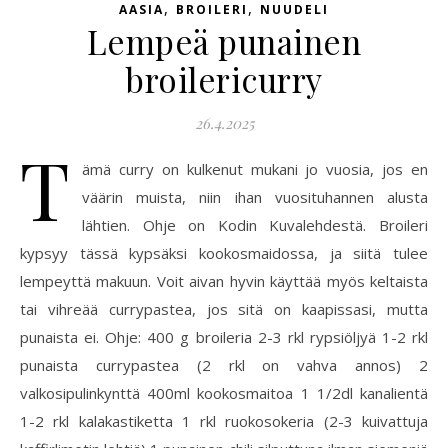
,
,
AASIA
BROILERI
NUUDELI
Lempeä punainen
broilericurry
26.4.2025
T
ämä curry on kulkenut mukani jo vuosia, jos en
väärin muista, niin ihan vuosituhannen alusta
lähtien. Ohje on Kodin Kuvalehdestä. Broileri
kypsyy tässä kypsäksi kookosmaidossa, ja siitä tulee
lempeyttä makuun. Voit aivan hyvin käyttää myös keltaista
tai vihreää currypastea, jos sitä on kaapissasi, mutta
punaista ei. Ohje: 400 g broileria 2-3 rkl rypsiöljyä 1-2 rkl
punaista currypastea (2 rkl on vahva annos) 2
valkosipulinkynttä 400ml kookosmaitoa 1 1/2dl kanalientä
1-2 rkl kalakastiketta 1 rkl ruokosokeria (2-3 kuivattuja