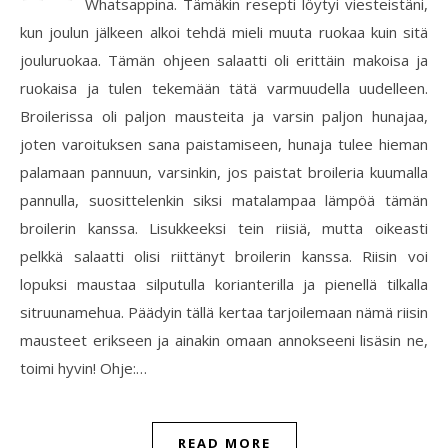
Whatsappina. Tämäkin resepti löytyi viesteistäni,
kun joulun jälkeen alkoi tehdä mieli muuta ruokaa kuin sitä
jouluruokaa. Tämän ohjeen salaatti oli erittäin makoisa ja
ruokaisa ja tulen tekemään tätä varmuudella uudelleen.
Broilerissa oli paljon mausteita ja varsin paljon hunajaa,
joten varoituksen sana paistamiseen, hunaja tulee hieman
palamaan pannuun, varsinkin, jos paistat broileria kuumalla
pannulla, suosittelenkin siksi matalampaa lämpöä tämän
broilerin kanssa. Lisukkeeksi tein riisiä, mutta oikeasti
pelkkä salaatti olisi riittänyt broilerin kanssa. Riisin voi
lopuksi maustaa silputulla korianterilla ja pienellä tilkalla
sitruunamehua. Päädyin tällä kertaa tarjoilemaan nämä riisin
mausteet erikseen ja ainakin omaan annokseeni lisäsin ne,
toimi hyvin! Ohje:…
READ MORE