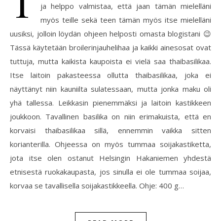
T
ja helppo valmistaa, että jaan tämän mielelläni
myös teille sekä teen tämän myös itse mielelläni
uusiksi, jolloin löydän ohjeen helposti omasta blogistani 😉
Tässä käytetään broilerinjauhelihaa ja kaikki ainesosat ovat
tuttuja, mutta kaikista kaupoista ei vielä saa thaibasilikaa.
Itse laitoin pakasteessa ollutta thaibasilikaa, joka ei
näyttänyt niin kauniilta sulatessaan, mutta jonka maku oli
yhä tallessa. Leikkasin pienemmäksi ja laitoin kastikkeen
joukkoon. Tavallinen basilika on niin erimakuista, että en
korvaisi thaibasilikaa sillä, ennemmin vaikka sitten
korianterilla. Ohjeessa on myös tummaa soijakastiketta,
jota itse olen ostanut Helsingin Hakaniemen yhdestä
etnisestä ruokakaupasta, jos sinulla ei ole tummaa soijaa,
korvaa se tavallisella soijakastikkeella. Ohje: 400 g…