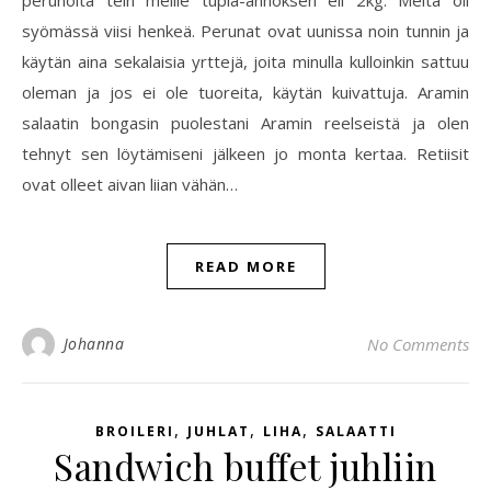
perunoita tein meille tupla-annoksen eli 2kg. Meitä oli
syömässä viisi henkeä. Perunat ovat uunissa noin tunnin ja
käytän aina sekalaisia yrttejä, joita minulla kulloinkin sattuu
oleman ja jos ei ole tuoreita, käytän kuivattuja. Aramin
salaatin bongasin puolestani Aramin reelseistä ja olen
tehnyt sen löytämiseni jälkeen jo monta kertaa. Retiisit
ovat olleet aivan liian vähän…
READ MORE
Johanna
No Comments
,
,
,
BROILERI
JUHLAT
LIHA
SALAATTI
Sandwich buffet juhliin