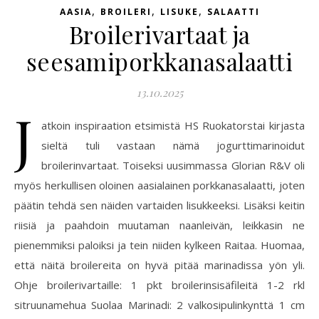
,
,
,
AASIA
BROILERI
LISUKE
SALAATTI
Broilerivartaat ja
seesamiporkkanasalaatti
13.10.2025
J
atkoin inspiraation etsimistä HS Ruokatorstai kirjasta
sieltä tuli vastaan nämä jogurttimarinoidut
broilerinvartaat. Toiseksi uusimmassa Glorian R&V oli
myös herkullisen oloinen aasialainen porkkanasalaatti, joten
päätin tehdä sen näiden vartaiden lisukkeeksi. Lisäksi keitin
riisiä ja paahdoin muutaman naanleivän, leikkasin ne
pienemmiksi paloiksi ja tein niiden kylkeen Raitaa. Huomaa,
että näitä broilereita on hyvä pitää marinadissa yön yli.
Ohje broilerivartaille: 1 pkt broilerinsisäfileitä 1-2 rkl
sitruunamehua Suolaa Marinadi: 2 valkosipulinkynttä 1 cm