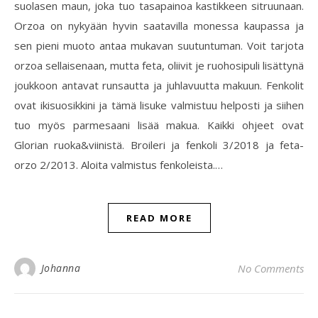
suolasen maun, joka tuo tasapainoa kastikkeen sitruunaan.
Orzoa on nykyään hyvin saatavilla monessa kaupassa ja
sen pieni muoto antaa mukavan suutuntuman. Voit tarjota
orzoa sellaisenaan, mutta feta, oliivit je ruohosipuli lisättynä
joukkoon antavat runsautta ja juhlavuutta makuun. Fenkolit
ovat ikisuosikkini ja tämä lisuke valmistuu helposti ja siihen
tuo myös parmesaani lisää makua. Kaikki ohjeet ovat
Glorian ruoka&viinistä. Broileri ja fenkoli 3/2018 ja feta-
orzo 2/2013. Aloita valmistus fenkoleista.…
READ MORE
Johanna
No Comments