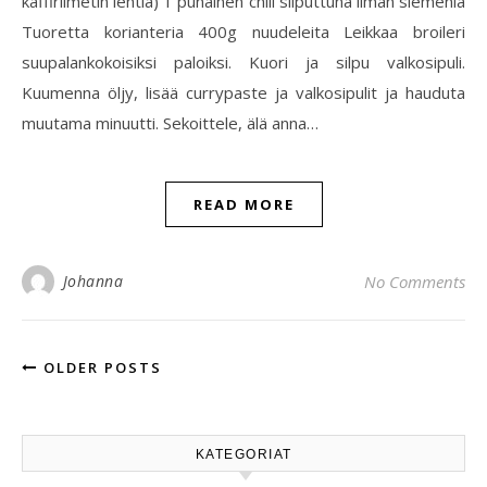
kaffirlimetin lehtiä) 1 punainen chili silputtuna ilman siemeniä
Tuoretta korianteria 400g nuudeleita Leikkaa broileri
suupalankokoisiksi paloiksi. Kuori ja silpu valkosipuli.
Kuumenna öljy, lisää currypaste ja valkosipulit ja hauduta
muutama minuutti. Sekoittele, älä anna…
READ MORE
Johanna
No Comments
OLDER POSTS
KATEGORIAT