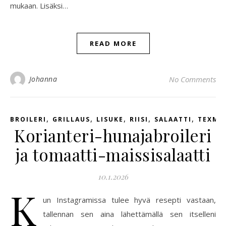
mukaan. Lisäksi…
READ MORE
Johanna
No Comments
,
,
,
,
,
BROILERI
GRILLAUS
LISUKE
RIISI
SALAATTI
TEXME
Korianteri-hunajabroileri
ja tomaatti-maissisalaatti
10.1.2026
K
un Instagramissa tulee hyvä resepti vastaan,
tallennan sen aina lähettämällä sen itselleni