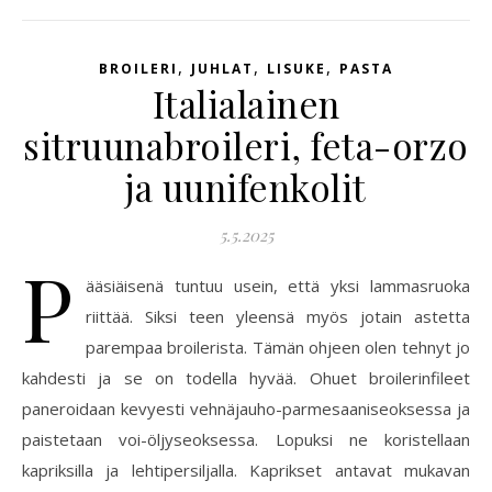
,
,
,
BROILERI
JUHLAT
LISUKE
PASTA
Italialainen
sitruunabroileri, feta-orzo
ja uunifenkolit
5.5.2025
P
ääsiäisenä tuntuu usein, että yksi lammasruoka
riittää. Siksi teen yleensä myös jotain astetta
parempaa broilerista. Tämän ohjeen olen tehnyt jo
kahdesti ja se on todella hyvää. Ohuet broilerinfileet
paneroidaan kevyesti vehnäjauho-parmesaaniseoksessa ja
paistetaan voi-öljyseoksessa. Lopuksi ne koristellaan
kapriksilla ja lehtipersiljalla. Kaprikset antavat mukavan