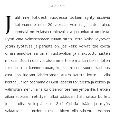
4.2.2026
J
uhlimme kahdesti vuodessa poikien syntymäpäiviä
kotonamme noin 20 vieraan voimin. Ja kuten aina,
ihmisillä on erilaisia ruokavalioita ja ruokatottumuksia.
Pyrin aina valmistamaan ruuan siten, että kaikki löytävät
jotain syötävää ja parasta on, jos kaikki voivat itse koota
oman annoksensa oman ruokavalion ja makutottumusten
mukaan. Suurin osa vieraistamme tulee matkan takaa, joten
tarjoan aina kunnon ruuan, koska minulle suurin kauheus
olisi, jos luotani lähdettäisiin ABC:n kautta kotiin… Tällä
kertaa juhlien teemana oli Golf lapseni toiveesta ja keksin ja
valmistan menun aina kulloisenkin teeman ympärille. Hetken
aikaa ruokaa mietittyäni alkoi päässäni hahmottua buffet,
jossa olisi voileipiä kuin Golf Clubilla ikään ja myös
salaatteja, ja niiden tulisi kaikkien olla vihreitä teeman