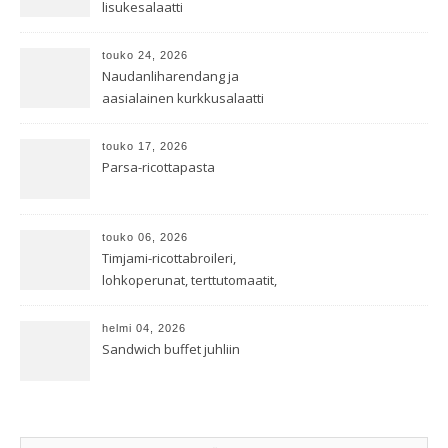
lisukesalaatti
touko 24, 2026
Naudanliharendang ja
aasialainen kurkkusalaatti
touko 17, 2026
Parsa-ricottapasta
touko 06, 2026
Timjami-ricottabroileri,
lohkoperunat, terttutomaatit,
oreganoleivät sekä Aramin
salaatti
helmi 04, 2026
Sandwich buffet juhliin