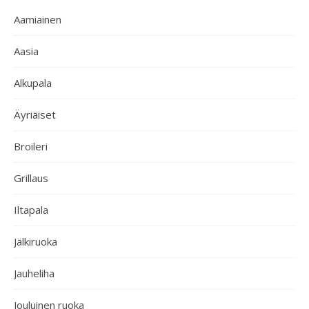
Aamiainen
Aasia
Alkupala
Äyriäiset
Broileri
Grillaus
Iltapala
Jälkiruoka
Jauheliha
Jouluinen ruoka