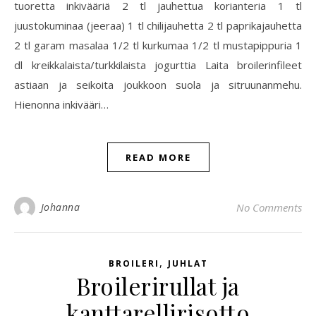
tuoretta inkivääriä 2 tl jauhettua korianteria 1 tl
juustokuminaa (jeeraa) 1 tl chilijauhetta 2 tl paprikajauhetta
2 tl garam masalaa 1/2 tl kurkumaa 1/2 tl mustapippuria 1
dl kreikkalaista/turkkilaista jogurttia Laita broilerinfileet
astiaan ja seikoita joukkoon suola ja sitruunanmehu.
Hienonna inkivääri…
READ MORE
Johanna
No Comments
,
BROILERI
JUHLAT
Broilerirullat ja
kanttarellirisotto