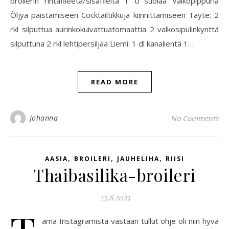
broilerin rintafileetä/sisäfileitä 1 tl suolaa Valkopippuria
Öljyä paistamiseen Cocktailtikkuja kiinnittämiseen Täyte: 2
rkl silputtua aurinkokuivattuatomaattia 2 valkosipulinkynttä
silputtuna 2 rkl lehtipersiljaa Liemi: 1 dl kanalientä 1…
READ MORE
Johanna
No Comments
,
,
,
AASIA
BROILERI
JAUHELIHA
RIISI
Thaibasilika-broileri
23.8.2025
ämä Instagramista vastaan tullut ohje oli niin hyvä