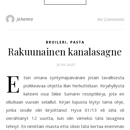
Johanna
No Comments
,
BROILERI
PASTA
Rakuunainen kanalasagne
31.10.2025
E
tsin omana syntymäpäivänäni jotain tavallisesta
poikkeavaa ohjetta illan herkutteluun. Kirjahyllystä
käteeni osui Sikke Sumarin reseptikirja, jota en
ollutkaan vuosiin selaillut. Kirjan lopusta löytyi tämä ohje,
jonka sivulle olin kirjoittanut Hyvä 01/13 eli siitä oli
vierähtänyt 12 vuotta, kun olin viimeksi tätä lasagnea
tehnyt. En nimittäin muista että olisin tätä kertaa enemmän