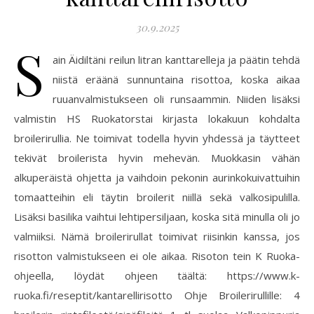
30.9.2025
S
ain Äidiltäni reilun litran kanttarelleja ja päätin tehdä
niistä eräänä sunnuntaina risottoa, koska aikaa
ruuanvalmistukseen oli runsaammin. Niiden lisäksi
valmistin HS Ruokatorstai kirjasta lokakuun kohdalta
broilerirullia. Ne toimivat todella hyvin yhdessä ja täytteet
tekivät broilerista hyvin mehevän. Muokkasin vähän
alkuperäistä ohjetta ja vaihdoin pekonin aurinkokuivattuihin
tomaatteihin eli täytin broilerit niillä sekä valkosipulilla.
Lisäksi basilika vaihtui lehtipersiljaan, koska sitä minulla oli jo
valmiiksi. Nämä broilerirullat toimivat riisinkin kanssa, jos
risotton valmistukseen ei ole aikaa. Risoton tein K Ruoka-
ohjeella, löydät ohjeen täältä: https://www.k-
ruoka.fi/reseptit/kantarellirisotto Ohje Broilerirullille: 4