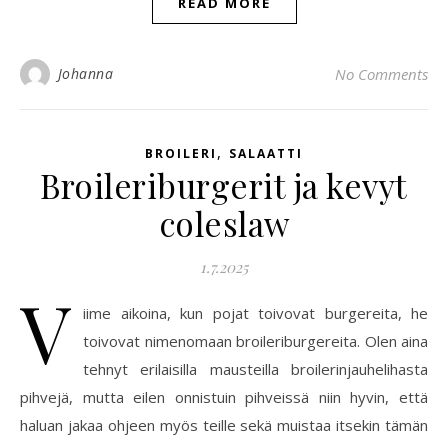
READ MORE
Johanna
No Comments
,
BROILERI
SALAATTI
Broileriburgerit ja kevyt
coleslaw
1.7.2025
V
iime aikoina, kun pojat toivovat burgereita, he
toivovat nimenomaan broileriburgereita. Olen aina
tehnyt erilaisilla mausteilla broilerinjauhelihasta
pihvejä, mutta eilen onnistuin pihveissä niin hyvin, että
haluan jakaa ohjeen myös teille sekä muistaa itsekin tämän