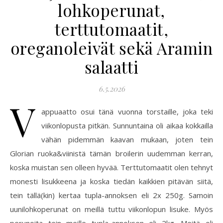
lohkoperunat,
terttutomaatit,
oreganoleivät sekä Aramin
salaatti
6.5.2026
V
appuaatto osui tänä vuonna torstaille, joka teki
viikonlopusta pitkän. Sunnuntaina oli aikaa kokkailla
vähän pidemmän kaavan mukaan, joten tein
Glorian ruoka&viinistä tämän broilerin uudemman kerran,
koska muistan sen olleen hyvää. Terttutomaatit olen tehnyt
monesti lisukkeena ja koska tiedän kaikkien pitävän siitä,
tein tällä(kin) kertaa tupla-annoksen eli 2x 250g. Samoin
uunilohkoperunat on meillä tuttu viikonlopun lisuke. Myös