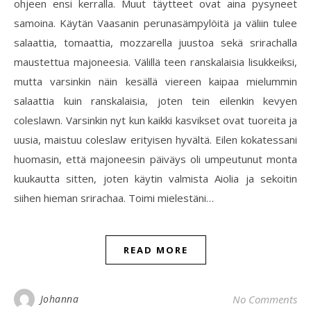
ohjeen ensi kerralla. Muut täytteet ovat aina pysyneet
samoina. Käytän Vaasanin perunasämpylöitä ja väliin tulee
salaattia, tomaattia, mozzarella juustoa sekä srirachalla
maustettua majoneesia. Välillä teen ranskalaisia lisukkeiksi,
mutta varsinkin näin kesällä viereen kaipaa mielummin
salaattia kuin ranskalaisia, joten tein eilenkin kevyen
coleslawn. Varsinkin nyt kun kaikki kasvikset ovat tuoreita ja
uusia, maistuu coleslaw erityisen hyvältä. Eilen kokatessani
huomasin, että majoneesin päiväys oli umpeutunut monta
kuukautta sitten, joten käytin valmista Aiolia ja sekoitin
siihen hieman srirachaa. Toimi mielestäni…
READ MORE
Johanna
No Comments