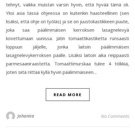
tehnyt, vaikka muistan varsin hyvin, että hyvää tämä oli.
Yksi asia tässä ohjeessa on kuitenkin haasteellinen (sen
lisäksi, että ohje on työläs) ja se on juustokastikkeen puute,
joka saa päälimmäisen kerroksen lasagnelevyä
kovettumaan uunissa. Jätin tomaattikastiketta runsaasti
loppuun jäljelle, jonka laitoin päälimmäisen
lasagnelevykerroksen päälle. Lisäksi laitoin aika reippaasti
parmesaaniraastetta. Tomaattimurskaa tulee 4 tölkkiä,
joten siitä riittää kyllä hyvin päälimmäiseen…
READ MORE
Johanna
No Comments