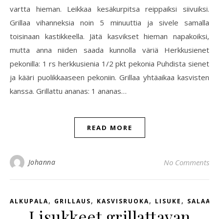
vartta hieman. Leikkaa kesäkurpitsa reippaiksi siivuiksi.
Grillaa vihanneksia noin 5 minuuttia ja sivele samalla
toisinaan kastikkeella. Jätä kasvikset hieman napakoiksi,
mutta anna niiden saada kunnolla väriä Herkkusienet
pekonilla: 1 rs herkkusienia 1/2 pkt pekonia Puhdista sienet
ja kääri puolikkaaseen pekoniin. Grillaa yhtäaikaa kasvisten
kanssa. Grillattu ananas: 1 ananas…
READ MORE
Johanna
No Comments
,
,
,
,
ALKUPALA
GRILLAUS
KASVISRUOKA
LISUKE
SALAATT
Lisukkeet grillattavan