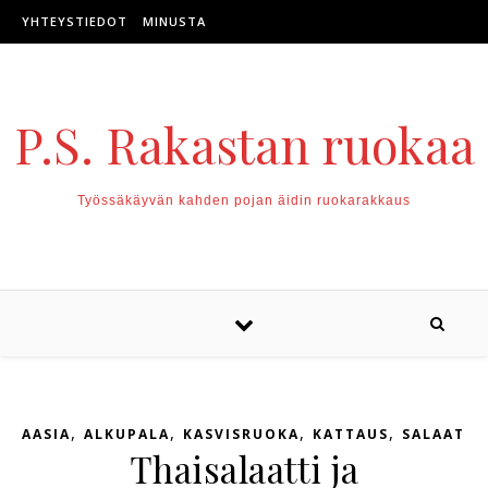
Skip to content
YHTEYSTIEDOT
MINUSTA
P.S. Rakastan ruokaa
Työssäkäyvän kahden pojan äidin ruokarakkaus
,
,
,
,
AASIA
ALKUPALA
KASVISRUOKA
KATTAUS
SALAATTI
Thaisalaatti ja