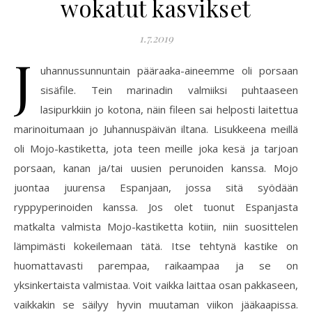
wokatut kasvikset
1.7.2019
J
uhannussunnuntain pääraaka-aineemme oli porsaan
sisäfile. Tein marinadin valmiiksi puhtaaseen
lasipurkkiin jo kotona, näin fileen sai helposti laitettua
marinoitumaan jo Juhannuspäivän iltana. Lisukkeena meillä
oli Mojo-kastiketta, jota teen meille joka kesä ja tarjoan
porsaan, kanan ja/tai uusien perunoiden kanssa. Mojo
juontaa juurensa Espanjaan, jossa sitä syödään
ryppyperinoiden kanssa. Jos olet tuonut Espanjasta
matkalta valmista Mojo-kastiketta kotiin, niin suosittelen
lämpimästi kokeilemaan tätä. Itse tehtynä kastike on
huomattavasti parempaa, raikaampaa ja se on
yksinkertaista valmistaa. Voit vaikka laittaa osan pakkaseen,
vaikkakin se säilyy hyvin muutaman viikon jääkaapissa.