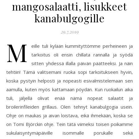
mangosalaatti, lisukkeet
kanabulgogille
29.7.2019
M
eille tuli kylään kummityttömme perheineen ja
tarkoitus oli ensin chillata rannalla ja syödä
sitten yhdessä illalla päivän päätteeksi. Ja näin
tehtiin! Tämä valitsemani ruoka sopi tarkoitukseen hyvin,
koska pystyin helposti ja nopeasti esivalmistelemaan sen
aamulla, kuten myös kattamaan pöydän. Kun ruokailun aika
tuli, jäljellä olivat enää nämä nopeat salaatit ja
broilerinfileiden grillaus. Olen tehnyt kanabulgogia usein.
Ohje on maukas ja aivan loistava, eikä ihmekään, koska se
on Tomi Björckin ohje. Tein tätä viimeksi toisen poikamme
sukulaisyntymäpäiville isommalle porukalle sekä