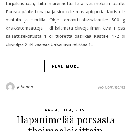
tarjoiluastiaan, laita murennettu feta vesimelonin päälle.
Purista päälle hunajaa ja sirottele mustapippuria. Koristele
mintulla ja sipulilla. Ohje tomaatti-oliivisalaatille: 500 g
kirsikkatomaatteja 1 dl kalamata oliiveja ilman kiviä 1 pss
salaattisekoitusta 1 dl tuoretta basilikaa Kastike: 1/2 dl
oliiviöljyä 2 rkl vaaleaa balsamiviinietikkaa 1…
READ MORE
Johanna
No Comments
,
,
AASIA
LIHA
RIISI
Hapanimelää porsasta
thaimaalaisittain