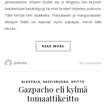
juhannuksena. Ohjeen löydät siis jo blogista, kun kirjoitat
hakukentään kanabulgogi tai etsit broileri ohjeiden joukosta.
Tällä kertaa tein lisukkeiksi Thaisalaatin ja mangosalaatin.
Mangon tilalla voi käyttää myös papaijaa, mutta tällä
kertaa…
READ MORE
Johanna
No Comments
,
,
ALKUPALA
KASVISRUOKA
KEITTO
Gazpacho eli kylmä
tomaattikeitto