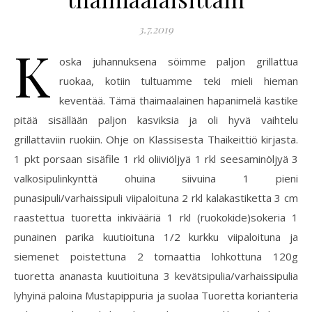
3.7.2019
K
oska juhannuksena söimme paljon grillattua
ruokaa, kotiin tultuamme teki mieli hieman
keventää. Tämä thaimaalainen hapanimelä kastike
pitää sisällään paljon kasviksia ja oli hyvä vaihtelu
grillattaviin ruokiin. Ohje on Klassisesta Thaikeittiö kirjasta.
1 pkt porsaan sisäfile 1 rkl oliiviöljyä 1 rkl seesaminöljyä 3
valkosipulinkynttä ohuina siivuina 1 pieni
punasipuli/varhaissipuli viipaloituna 2 rkl kalakastiketta 3 cm
raastettua tuoretta inkivääriä 1 rkl (ruokokide)sokeria 1
punainen parika kuutioituna 1/2 kurkku viipaloituna ja
siemenet poistettuna 2 tomaattia lohkottuna 120g
tuoretta ananasta kuutioituna 3 kevätsipulia/varhaissipulia
lyhyinä paloina Mustapippuria ja suolaa Tuoretta korianteria