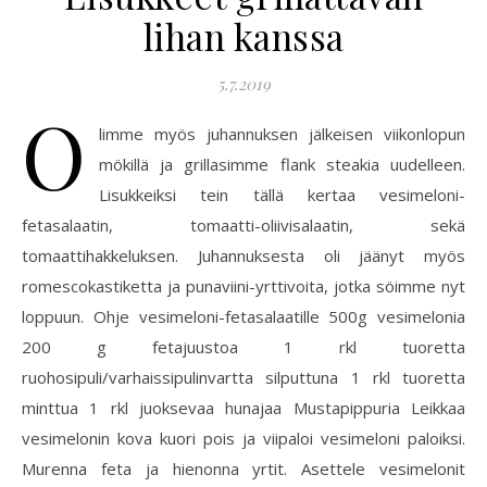
lihan kanssa
5.7.2019
O
limme myös juhannuksen jälkeisen viikonlopun
mökillä ja grillasimme flank steakia uudelleen.
Lisukkeiksi tein tällä kertaa vesimeloni-
fetasalaatin, tomaatti-oliivisalaatin, sekä
tomaattihakkeluksen. Juhannuksesta oli jäänyt myös
romescokastiketta ja punaviini-yrttivoita, jotka söimme nyt
loppuun. Ohje vesimeloni-fetasalaatille 500g vesimelonia
200 g fetajuustoa 1 rkl tuoretta
ruohosipuli/varhaissipulinvartta silputtuna 1 rkl tuoretta
minttua 1 rkl juoksevaa hunajaa Mustapippuria Leikkaa
vesimelonin kova kuori pois ja viipaloi vesimeloni paloiksi.
Murenna feta ja hienonna yrtit. Asettele vesimelonit