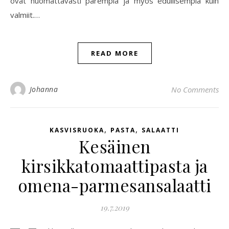
ovat huomattavasti parempia ja myös edullisempia kuin
valmiit.…
READ MORE
Johanna
No Comments
,
,
KASVISRUOKA
PASTA
SALAATTI
Kesäinen
kirsikkatomaattipasta ja
omena-parmesansalaatti
19.7.2019