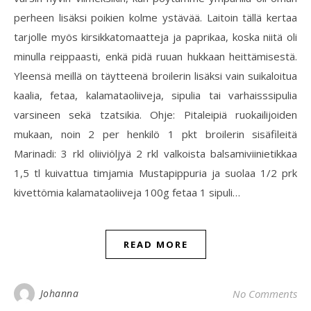
perheen lisäksi poikien kolme ystävää. Laitoin tällä kertaa
tarjolle myös kirsikkatomaatteja ja paprikaa, koska niitä oli
minulla reippaasti, enkä pidä ruuan hukkaan heittämisestä.
Yleensä meillä on täytteenä broilerin lisäksi vain suikaloitua
kaalia, fetaa, kalamataoliiveja, sipulia tai varhaisssipulia
varsineen sekä tzatsikia. Ohje: Pitaleipiä ruokailijoiden
mukaan, noin 2 per henkilö 1 pkt broilerin sisäfileitä
Marinadi: 3 rkl oliiviöljyä 2 rkl valkoista balsamiviinietikkaa
1,5 tl kuivattua timjamia Mustapippuria ja suolaa 1/2 prk
kivettömia kalamataoliiveja 100g fetaa 1 sipuli…
READ MORE
Johanna
No Comments