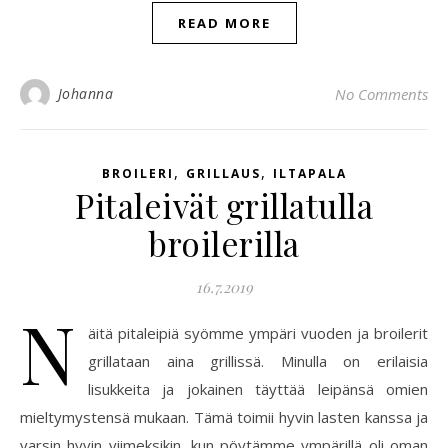
READ MORE
Johanna
No Comments
,
,
BROILERI
GRILLAUS
ILTAPALA
Pitaleivät grillatulla
broilerilla
16.7.2019
N
äitä pitaleipiä syömme ympäri vuoden ja broilerit
grillataan aina grillissä. Minulla on erilaisia
lisukkeita ja jokainen täyttää leipänsä omien
mieltymystensä mukaan. Tämä toimii hyvin lasten kanssa ja
varsin hyvin viimeksikin, kun pöytämme ympärillä oli oman