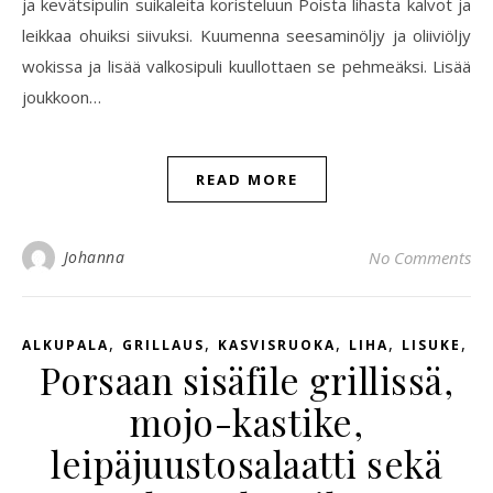
ja kevätsipulin suikaleita koristeluun Poista lihasta kalvot ja
leikkaa ohuiksi siivuksi. Kuumenna seesaminöljy ja oliiviöljy
wokissa ja lisää valkosipuli kuullottaen se pehmeäksi. Lisää
joukkoon…
READ MORE
Johanna
No Comments
,
,
,
,
,
ALKUPALA
GRILLAUS
KASVISRUOKA
LIHA
LISUKE
S
Porsaan sisäfile grillissä,
mojo-kastike,
leipäjuustosalaatti sekä