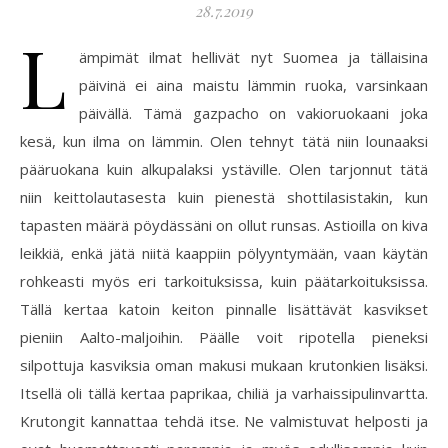
28.7.2019
L
ämpimät ilmat hellivät nyt Suomea ja tällaisina
päivinä ei aina maistu lämmin ruoka, varsinkaan
päivällä. Tämä gazpacho on vakioruokaani joka
kesä, kun ilma on lämmin. Olen tehnyt tätä niin lounaaksi
pääruokana kuin alkupalaksi ystäville. Olen tarjonnut tätä
niin keittolautasesta kuin pienestä shottilasistakin, kun
tapasten määrä pöydässäni on ollut runsas. Astioilla on kiva
leikkiä, enkä jätä niitä kaappiin pölyyntymään, vaan käytän
rohkeasti myös eri tarkoituksissa, kuin päätarkoituksissa.
Tällä kertaa katoin keiton pinnalle lisättävät kasvikset
pieniin Aalto-maljoihin. Päälle voit ripotella pieneksi
silpottuja kasviksia oman makusi mukaan krutonkien lisäksi.
Itsellä oli tällä kertaa paprikaa, chiliä ja varhaissipulinvartta.
Krutongit kannattaa tehdä itse. Ne valmistuvat helposti ja