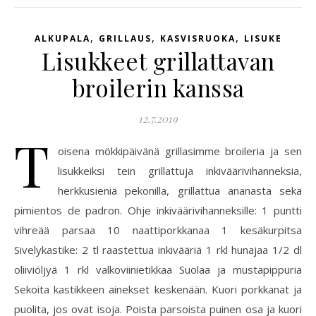
,
,
,
ALKUPALA
GRILLAUS
KASVISRUOKA
LISUKE
Lisukkeet grillattavan
broilerin kanssa
12.7.2019
T
oisena mökkipäivänä grillasimme broileria ja sen
lisukkeiksi tein grillattuja inkiväärivihanneksia,
herkkusieniä pekonilla, grillattua ananasta sekä
pimientos de padron. Ohje inkiväärivihanneksille: 1 puntti
vihreää parsaa 10 naattiporkkanaa 1 kesäkurpitsa
Sivelykastike: 2 tl raastettua inkivääriä 1 rkl hunajaa 1/2 dl
oliiviöljyä 1 rkl valkoviinietikkaa Suolaa ja mustapippuria
Sekoita kastikkeen ainekset keskenään. Kuori porkkanat ja
puolita, jos ovat isoja. Poista parsoista puinen osa ja kuori