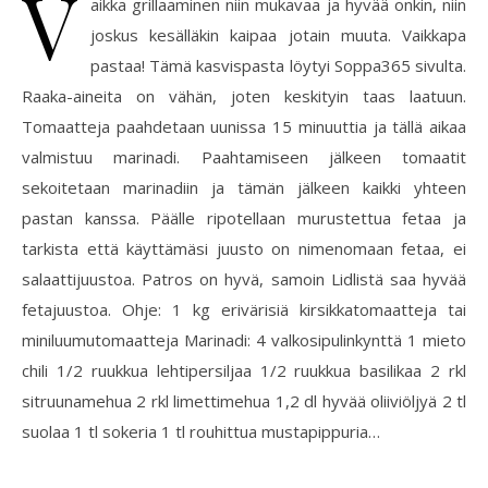
V
aikka grillaaminen niin mukavaa ja hyvää onkin, niin
joskus kesälläkin kaipaa jotain muuta. Vaikkapa
pastaa! Tämä kasvispasta löytyi Soppa365 sivulta.
Raaka-aineita on vähän, joten keskityin taas laatuun.
Tomaatteja paahdetaan uunissa 15 minuuttia ja tällä aikaa
valmistuu marinadi. Paahtamiseen jälkeen tomaatit
sekoitetaan marinadiin ja tämän jälkeen kaikki yhteen
pastan kanssa. Päälle ripotellaan murustettua fetaa ja
tarkista että käyttämäsi juusto on nimenomaan fetaa, ei
salaattijuustoa. Patros on hyvä, samoin Lidlistä saa hyvää
fetajuustoa. Ohje: 1 kg erivärisiä kirsikkatomaatteja tai
miniluumutomaatteja Marinadi: 4 valkosipulinkynttä 1 mieto
chili 1/2 ruukkua lehtipersiljaa 1/2 ruukkua basilikaa 2 rkl
sitruunamehua 2 rkl limettimehua 1,2 dl hyvää oliiviöljyä 2 tl
suolaa 1 tl sokeria 1 tl rouhittua mustapippuria…