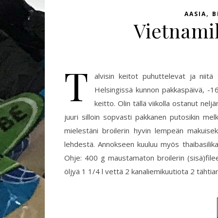
,
AASIA
B
Vietnami
T
alvisin keitot puhuttelevat ja niit
Helsingissä kunnon pakkaspäivä, -16
keitto. Olin tällä viikolla ostanut nelj
juuri silloin sopvasti pakkanen putosikin me
mielestäni broilerin hyvin lempeän makuise
lehdestä. Annokseen kuuluu myös thaibasilika, m
Ohje: 400 g maustamaton broilerin (sisä)fileet
öljyä 1 1/4 l vettä 2 kanaliemikuutiota 2 tähtia