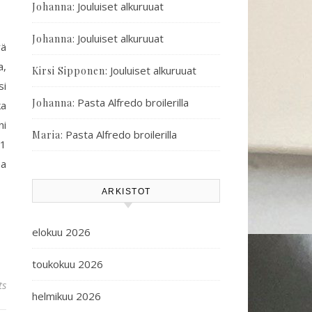
:
Jouluiset alkuruuat
Johanna
:
Jouluiset alkuruuat
Johanna
yä
a,
:
Jouluiset alkuruuat
Kirsi Sipponen
si
:
Pasta Alfredo broilerilla
Johanna
ka
ni
:
Pasta Alfredo broilerilla
Maria
 1
aa
ARKISTOT
elokuu 2026
toukokuu 2026
ts
helmikuu 2026