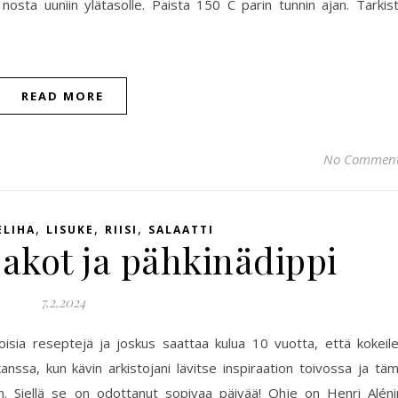
 nosta uuniin ylätasolle. Paista 150 C parin tunnin ajan. Tarkis
READ MORE
No Commen
,
,
,
ELIHA
LISUKE
RIISI
SALAATTI
akot ja pähkinädippi
7.2.2024
toisia reseptejä ja joskus saattaa kulua 10 vuotta, että kokeil
anssa, kun kävin arkistojani lävitse inspiraation toivossa ja tä
an. Siellä se on odottanut sopivaa päivää! Ohje on Henri Aléni