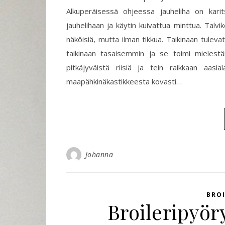
Alkuperäisessä ohjeessa jauheliha on karit
jauhelihaan ja käytin kuivattua minttua. Talvik
näköisiä, mutta ilman tikkua. Taikinaan tulevat 
taikinaan tasaisemmin ja se toimi mielestäni
pitkäjyväistä riisiä ja tein raikkaan aasia
maapähkinäkastikkeesta kovasti…
Johanna
BROI
Broileripyör