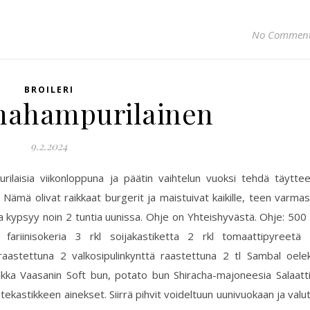
No Commen
BROILERI
nahampurilainen
9.2.2024
rilaisia viikonloppuna ja päätin vaihtelun vuoksi tehdä täytte
n. Nämä olivat raikkaat burgerit ja maistuivat kaikille, teen varmas
liha kypsyy noin 2 tuntia uunissa. Ohje on Yhteishyvästä. Ohje: 500
l fariinisokeria 3 rkl soijakastiketta 2 rkl tomaattipyreetä
 raastettuna 2 valkosipulinkynttä raastettuna 2 tl Sambal oele
vaikka Vaasanin Soft bun, potato bun Shiracha-majoneesia Salaatt
kastikkeen ainekset. Siirrä pihvit voideltuun uunivuokaan ja valu