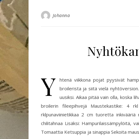
Johanna
Nyhtöka
Y
htenä viikkona pojat pyysivät hampu
broilerista ja siitä vielä nyhtöversio
uusiksi. Aikaa pitää vain olla, koska 
broilerin fileepihvejä Maustekastike: 4 rk
rklpunaviinietikkaa 2 cm tuoretta inkivääriä
chilitahnaa Lisäksi: Hampurilaissämpylöitä, 
Tomaattia Ketsuppia ja sinappia Sekoita mauste