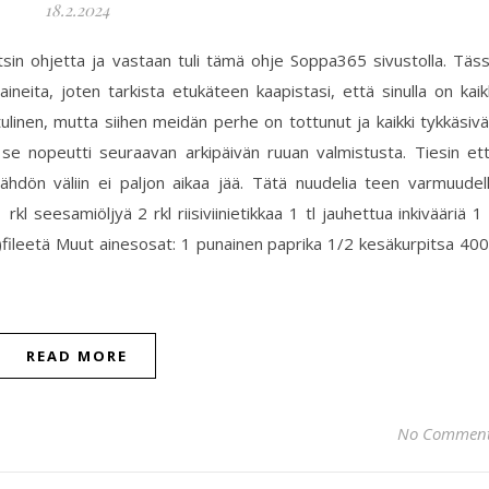
18.2.2024
 etsin ohjetta ja vastaan tuli tämä ohje Soppa365 sivustolla. Täs
ineita, joten tarkista etukäteen kaapistasi, että sinulla on kaik
ulinen, mutta siihen meidän perhe on tottunut ja kaikki tykkäsivä
ka se nopeutti seuraavan arkipäivän ruuan valmistusta. Tiesin et
lähdön väliin ei paljon aikaa jää. Tätä nuudelia teen varmuudel
rkl seesamiöljyä 2 rkl riisiviinietikkaa 1 tl jauhettua inkivääriä 1 
sä)fileetä Muut ainesosat: 1 punainen paprika 1/2 kesäkurpitsa 40
READ MORE
No Commen