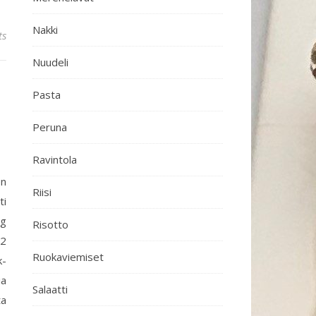
Nakki
ts
Nuudeli
Pasta
Peruna
Ravintola
en
Riisi
ti
 g
Risotto
 2
Ruokaviemiset
k-
ia
Salaatti
ta