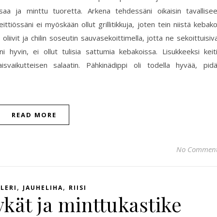
saa ja minttu tuoretta. Arkena tehdessäni oikaisin tavallise
eittiössäni ei myöskään ollut grillitikkuja, joten tein niistä kebak
oliivit ja chilin soseutin sauvasekoittimella, jotta ne sekoittuisiv
 hyvin, ei ollut tulisia sattumia kebakoissa. Lisukkeeksi keit
laisvaikutteisen salaatin. Pähkinädippi oli todella hyvää, pid
READ MORE
No Commen
,
,
LERI
JAUHELIHA
RIISI
ykät ja minttukastike