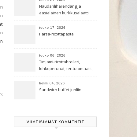
Naudanliharendang ja
en
aasialainen kurkkusalaatti
on
at
touko 17, 2026
in
Parsa-ricottapasta
än
touko 06, 2026
Timjami-ricottabroileri,
lohkoperunat, terttutomaatit,
oreganoleivät sekä Aramin
salaatti
helmi 04, 2026
Sandwich buffet juhliin
ts
VIIMEISIMMÄT KOMMENTIT