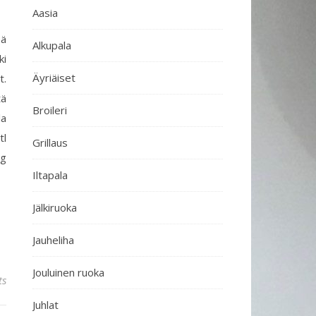
Aasia
sä
Alkupala
ki
Äyriäiset
t.
tä
Broileri
la
tl
Grillaus
0g
Iltapala
Jälkiruoka
Jauheliha
Jouluinen ruoka
ts
Juhlat