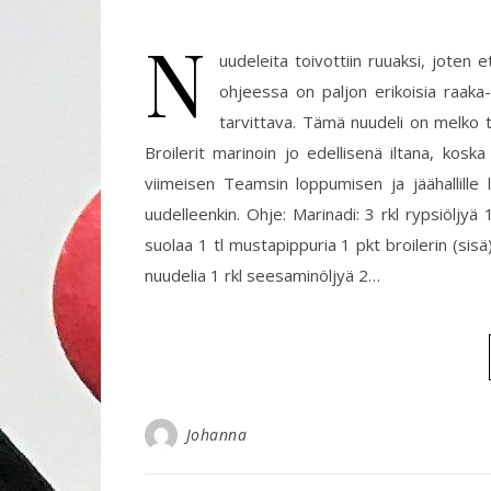
N
uudeleita toivottiin ruuaksi, joten
ohjeessa on paljon erikoisia raaka-a
tarvittava. Tämä nuudeli on melko t
Broilerit marinoin jo edellisenä iltana, kos
viimeisen Teamsin loppumisen ja jäähallille 
uudelleenkin. Ohje: Marinadi: 3 rkl rypsiöljyä 1 
suolaa 1 tl mustapippuria 1 pkt broilerin (si
nuudelia 1 rkl seesaminöljyä 2…
Johanna