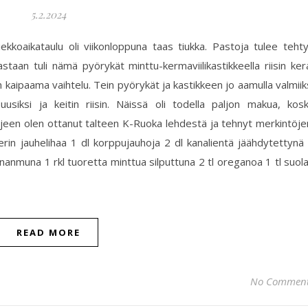
5.2.2024
äkiekkoaikataulu oli viikonloppuna taas tiukka. Pastoja tulee teht
 vastaan tuli nämä pyörykät minttu-kermaviilikastikkeella riisin ker
n kaipaama vaihtelu. Tein pyörykät ja kastikkeen jo aamulla valmiik
uusiksi ja keitin riisin. Näissä oli todella paljon makua, kos
hjeen olen ottanut talteen K-Ruoka lehdestä ja tehnyt merkintöje
erin jauhelihaa 1 dl korppujauhoja 2 dl kanalientä jäähdytettynä
 kananmuna 1 rkl tuoretta minttua silputtuna 2 tl oreganoa 1 tl suol
READ MORE
No Commen