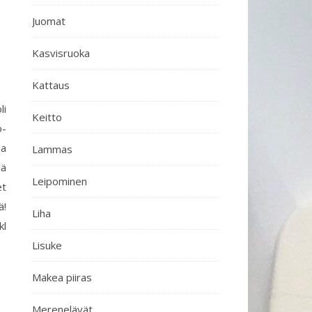
Juomat
Kasvisruoka
Kattaus
li
Keitto
o-
ja
Lammas
ää
Leipominen
et
ä!
Liha
kl
Lisuke
Makea piiras
Merenelävät