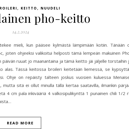
,
,
ROILERI
KEITTO
NUUDELI
lainen pho-keitto
14.2.2024
ä tekee mieli, kun pääsee kylmästä lämpimään kotiin. Tänään o
c, joten ohjeeksi valikoitui helposti tämä lempeän makuinen Ph
än päivän ruuat jo maanantaina ja tämä keitto jäi jäljelle torstaihin 
lko alas. Tässä keitossa broileri keitetään liemessä, se kypsytt
ksi. Ohje on repäisty talteen joskus vuosien kuluessa Menais
utta sitä ei ollut minulla tällä kertaa saatavilla, ilmankin pärjä
ä 4 cm pala inkivääriä 4 valkosipulikynttä 1 punainen chili 1/2 r
nista…
READ MORE