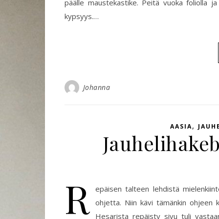
päälle maustekastike. Peitä vuoka foliolla ja
kypsyys.…
Johanna
,
AASIA
JAUH
Jauhelihakeb
R
epäisen talteen lehdistä mielenkiin
ohjetta. Niin kävi tämänkin ohjeen k
Hesarista repäisty sivu tuli vasta