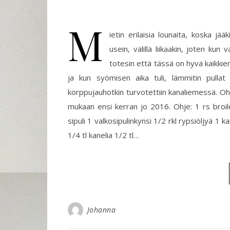
M
ietin erilaisia lounaita, koska jä
usein, välillä liikaakin, joten kun
totesin että tässä on hyvä kaikkie
ja kun syömisen aika tuli, lämmitin pullat 
korppujauhotkin turvotettiin kanaliemessä. O
mukaan ensi kerran jo 2016. Ohje: 1 rs broil
sipuli 1 valkosipulinkynsi 1/2 rkl rypsiöljyä 1
1/4 tl kanelia 1/2 tl…
Johanna