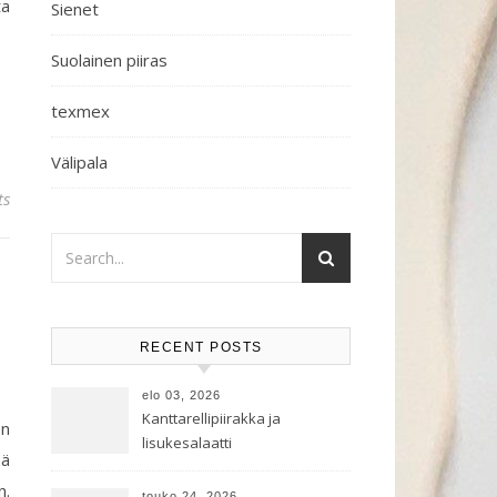
ta
Sienet
Suolainen piiras
texmex
Välipala
ts
RECENT POSTS
elo 03, 2026
Kanttarellipiirakka ja
en
lisukesalaatti
mä
n.
touko 24, 2026