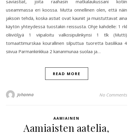
saviastiat, joita raahasin matkalaukussani kotiin
useammassa eri koossa. Mutta onnellinen olen, että näin
jaksoin tehdä, koska astiat ovat kauniit ja muistuttavat aina
käytön yhteydessä tuostakin reissusta. Ohje kahdelle: 1 rkl
oliiviöljyä 1 viipaloitu valkosipulinkynsi 1 tlk (Mutti)
tomaattimurskaa kourallinen silputtua tuoretta basilikaa 4
siivua Parmankinkkua 2 kananmunaa suolaa ja…
READ MORE
Johanna
No Comments
AAMIAINEN
Aamiaisten aatelia,