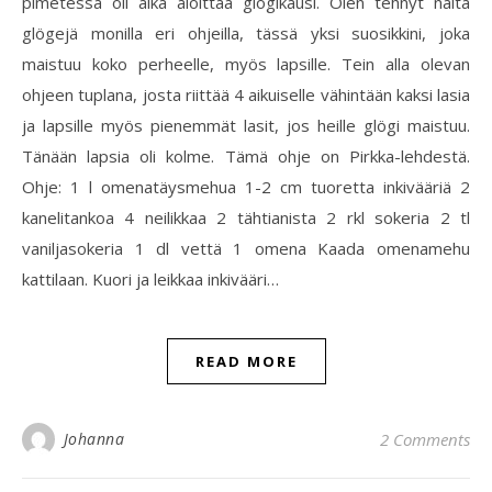
pimetessä oli aika aloittaa glögikausi. Olen tehnyt näitä
glögejä monilla eri ohjeilla, tässä yksi suosikkini, joka
maistuu koko perheelle, myös lapsille. Tein alla olevan
ohjeen tuplana, josta riittää 4 aikuiselle vähintään kaksi lasia
ja lapsille myös pienemmät lasit, jos heille glögi maistuu.
Tänään lapsia oli kolme. Tämä ohje on Pirkka-lehdestä.
Ohje: 1 l omenatäysmehua 1-2 cm tuoretta inkivääriä 2
kanelitankoa 4 neilikkaa 2 tähtianista 2 rkl sokeria 2 tl
vaniljasokeria 1 dl vettä 1 omena Kaada omenamehu
kattilaan. Kuori ja leikkaa inkivääri…
READ MORE
Johanna
2 Comments