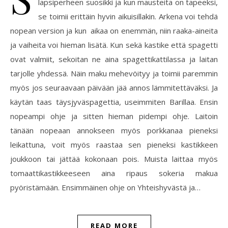
lapsiperheen suosikki ja kun mausteita on tapeeksi,
se toimii erittäin hyvin aikuisillakin. Arkena voi tehdä
nopean version ja kun aikaa on enemmän, niin raaka-aineita
ja vaiheita voi hieman lisätä. Kun sekä kastike että spagetti
ovat valmiit, sekoitan ne aina spagettikattilassa ja laitan
tarjolle yhdessä. Näin maku mehevöityy ja toimii paremmin
myös jos seuraavaan päivään jää annos lämmitettäväksi. Ja
käytän taas täysjyväspagettia, useimmiten Barillaa. Ensin
nopeampi ohje ja sitten hieman pidempi ohje. Laitoin
tänään nopeaan annokseen myös porkkanaa pieneksi
leikattuna, voit myös raastaa sen pieneksi kastikkeen
joukkoon tai jättää kokonaan pois. Muista laittaa myös
tomaattikastikkeeseen aina ripaus sokeria makua
pyöristämään. Ensimmäinen ohje on Yhteishyvästä ja…
READ MORE