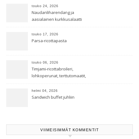
touko 24, 2026
Naudanliharendang ja
aasialainen kurkkusalaatti
touko 17, 2026
Parsa-ricottapasta
touko 06, 2026
Timjami-ricottabroileri,
lohkoperunat, terttutomaatit,
oreganoleivät sekä Aramin
salaatti
helmi 04, 2026
Sandwich buffet juhliin
VIIMEISIMMÄT KOMMENTIT