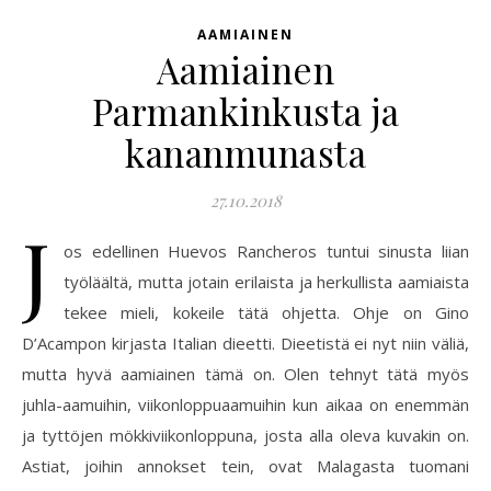
AAMIAINEN
Aamiainen
Parmankinkusta ja
kananmunasta
27.10.2018
J
os edellinen Huevos Rancheros tuntui sinusta liian
työläältä, mutta jotain erilaista ja herkullista aamiaista
tekee mieli, kokeile tätä ohjetta. Ohje on Gino
D’Acampon kirjasta Italian dieetti. Dieetistä ei nyt niin väliä,
mutta hyvä aamiainen tämä on. Olen tehnyt tätä myös
juhla-aamuihin, viikonloppuaamuihin kun aikaa on enemmän
ja tyttöjen mökkiviikonloppuna, josta alla oleva kuvakin on.
Astiat, joihin annokset tein, ovat Malagasta tuomani