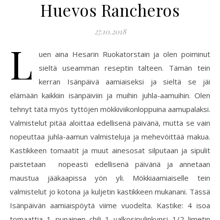
Huevos Rancheros
27.10.2018
L
uen aina Hesarin Ruokatorstain ja olen poiminut
sieltä useamman reseptin talteen. Tämän tein
kerran Isänpäivä aamiaiseksi ja sieltä se jäi
elämään kaikkiin isänpäiviin ja muihin juhla-aamuihin. Olen
tehnyt tätä myös tyttöjen mökkiviikonloppuina aamupalaksi.
Valmistelut pitää aloittaa edellisenä päivänä, mutta se vain
nopeuttaa juhla-aamun valmisteluja ja mehevöittää makua.
Kastikkeen tomaatit ja muut ainesosat silputaan ja sipulit
paistetaan nopeasti edellisenä päivänä ja annetaan
maustua jääkaapissa yön yli. Mökkiaamiaiselle tein
valmistelut jo kotona ja kuljetin kastikkeen mukanani. Tässä
Isänpäivän aamiaispöytä viime vuodelta. Kastike: 4 isoa
tomaattia 1 punainen chili 1 valkosipulinkynsi 1/2 limetin