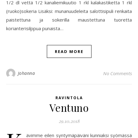
1/2 dl vettä 1/2 kanaliemikuutio 1 rkl kalakastiketta 1 rkl
(ruoko)sokeria Lisäksi: munanuudeleita salottisipuli renkaita
paistettuna ja sokerilla maustettuna tuoretta
korianterisilppua punaista…
READ MORE
Johanna
No Comments
RAVINTOLA
Ventuno
29.10.2018
ävimme eilen syntymäpäiväni kunniaksi syömässä