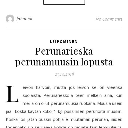
Johanna
No Comments
LEIPOMINEN
Perunarieska
perunamuusin lopusta
23.10.2018
L
eivon harvoin, mutta jos leivon se on yleensä
suolaista. Perunarieskoja teen melkein aina, kun
meillä on ollut perunamuusia ruokana. Muusia usein
jää koska käytän koko 1 kg pussillisen perunoita muusiin.
Koska jos jätän pussin pohjalle muutaman perunan, niiden
todennäköisin seuraava kohde on biojäte kuin leikkuulauta.