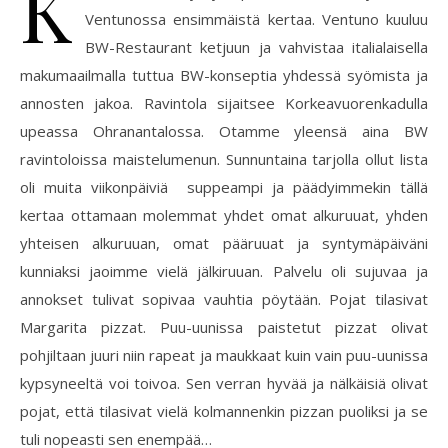
K
Ventunossa ensimmäistä kertaa. Ventuno kuuluu
BW-Restaurant ketjuun ja vahvistaa italialaisella
makumaailmalla tuttua BW-konseptia yhdessä syömista ja
annosten jakoa. Ravintola sijaitsee Korkeavuorenkadulla
upeassa Ohranantalossa. Otamme yleensä aina BW
ravintoloissa maistelumenun. Sunnuntaina tarjolla ollut lista
oli muita viikonpäiviä suppeampi ja päädyimmekin tällä
kertaa ottamaan molemmat yhdet omat alkuruuat, yhden
yhteisen alkuruuan, omat pääruuat ja syntymäpäiväni
kunniaksi jaoimme vielä jälkiruuan. Palvelu oli sujuvaa ja
annokset tulivat sopivaa vauhtia pöytään. Pojat tilasivat
Margarita pizzat. Puu-uunissa paistetut pizzat olivat
pohjiltaan juuri niin rapeat ja maukkaat kuin vain puu-uunissa
kypsyneeltä voi toivoa. Sen verran hyvää ja nälkäisiä olivat
pojat, että tilasivat vielä kolmannenkin pizzan puoliksi ja se
tuli nopeasti sen enempää…