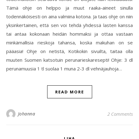
Tämä ohje on helppo ja muut raaka-aineet sinulla
todennäköisesti on aina valmiina kotona. Ja taas ohje on niin
yksinkertainen, että sen voi tehdä yhdessä lasten kanssa
tai antaa kokonaan heidän hommaksi ja ottaa vastaan
minkämallisia rieskoja tahansa, koska makuhan on se
pääasia! Ohje on netistä, Kotikokin sivuilta, taitaa olla
muuten Suomen katsotuin perunarieskaresepti! Ohje: 3 dl
perunamuusia 1 tl suolaa 1 muna 2-3 dl vehnäjauhoja…
READ MORE
Johanna
2 Comments
LIHA