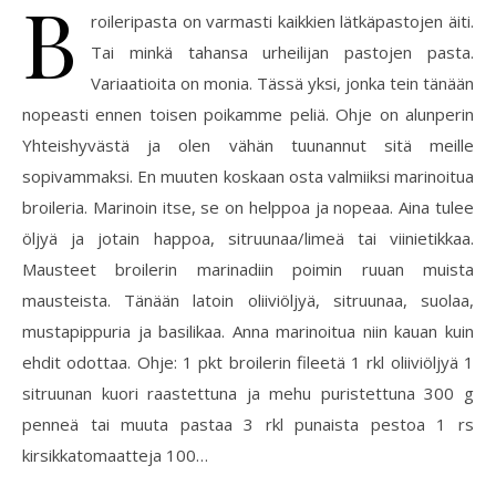
B
roileripasta on varmasti kaikkien lätkäpastojen äiti.
Tai minkä tahansa urheilijan pastojen pasta.
Variaatioita on monia. Tässä yksi, jonka tein tänään
nopeasti ennen toisen poikamme peliä. Ohje on alunperin
Yhteishyvästä ja olen vähän tuunannut sitä meille
sopivammaksi. En muuten koskaan osta valmiiksi marinoitua
broileria. Marinoin itse, se on helppoa ja nopeaa. Aina tulee
öljyä ja jotain happoa, sitruunaa/limeä tai viinietikkaa.
Mausteet broilerin marinadiin poimin ruuan muista
mausteista. Tänään latoin oliiviöljyä, sitruunaa, suolaa,
mustapippuria ja basilikaa. Anna marinoitua niin kauan kuin
ehdit odottaa. Ohje: 1 pkt broilerin fileetä 1 rkl oliiviöljyä 1
sitruunan kuori raastettuna ja mehu puristettuna 300 g
penneä tai muuta pastaa 3 rkl punaista pestoa 1 rs
kirsikkatomaatteja 100…