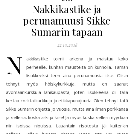
Nakkikastike ja
perunamuusi Sikke
Sumarin tapaan
22.10.2018
N
akkikastike toimii arkena ja maistuu koko
perheelle, kunhan mausteita on kunnolla. Tämän
lisukkeeksi teen aina perunamuusia itse. Olisin
tehnyt myös hölskykurkkuja, mutta en saanut
avomaankurkkuja lähikaupasta, joten lisukkeena oli tällä
kertaa cocktailkurkkuja ja etikkapunajuuria. Olen tehnyt tätä
Sikke Sumarin ohjetta jo vuosia, mutta aina ilman porkkanaa
ja selleriä, koska arki ja kiire! Ja myös koska selleri myydään
niin isoissa nipuissa. Lauantain risotosta jäi kuitenkin