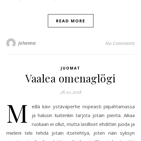
READ MORE
Johanna
No Comments
JUOMAT
Vaalea omenaglögi
28.10.2018
M
eillä kävi ystäväperhe nopeasti piipahtamassa
ja halusin kuitenkin tarjota jotain pientä. Aikaa
ruokaan ei ollut, mutta lasilliset ehdittiin juoda ja
mieleni teki tehdä jotain itsetehtyä, joten näin syksyn