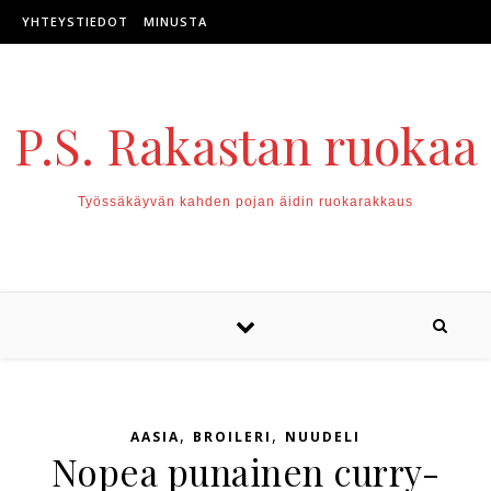
Skip to content
YHTEYSTIEDOT
MINUSTA
P.S. Rakastan ruokaa
Työssäkäyvän kahden pojan äidin ruokarakkaus
,
,
AASIA
BROILERI
NUUDELI
Nopea punainen curry-