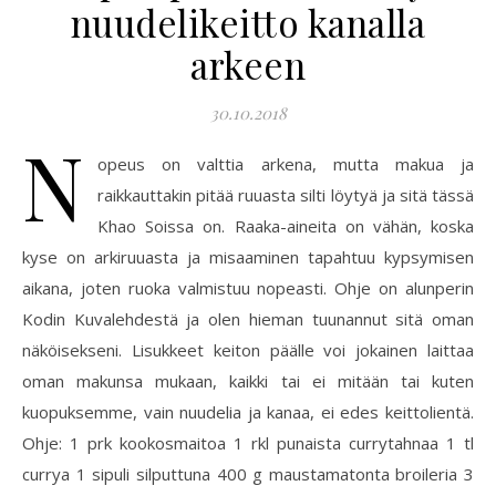
nuudelikeitto kanalla
arkeen
30.10.2018
N
opeus on valttia arkena, mutta makua ja
raikkauttakin pitää ruuasta silti löytyä ja sitä tässä
Khao Soissa on. Raaka-aineita on vähän, koska
kyse on arkiruuasta ja misaaminen tapahtuu kypsymisen
aikana, joten ruoka valmistuu nopeasti. Ohje on alunperin
Kodin Kuvalehdestä ja olen hieman tuunannut sitä oman
näköisekseni. Lisukkeet keiton päälle voi jokainen laittaa
oman makunsa mukaan, kaikki tai ei mitään tai kuten
kuopuksemme, vain nuudelia ja kanaa, ei edes keittolientä.
Ohje: 1 prk kookosmaitoa 1 rkl punaista currytahnaa 1 tl
currya 1 sipuli silputtuna 400 g maustamatonta broileria 3