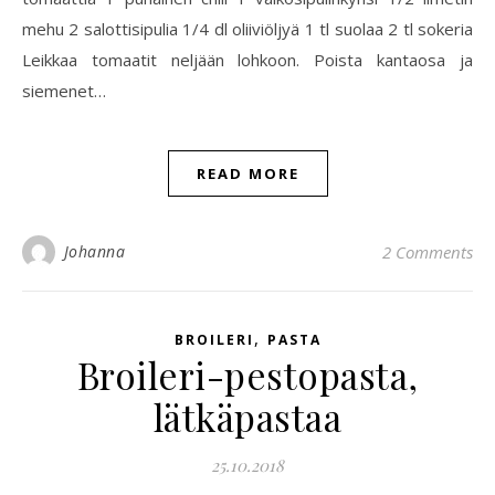
mehu 2 salottisipulia 1/4 dl oliiviöljyä 1 tl suolaa 2 tl sokeria
Leikkaa tomaatit neljään lohkoon. Poista kantaosa ja
siemenet…
READ MORE
Johanna
2 Comments
,
BROILERI
PASTA
Broileri-pestopasta,
lätkäpastaa
25.10.2018