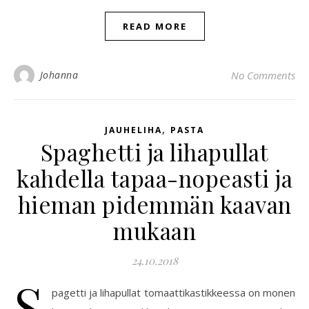
READ MORE
Johanna
No Comments
,
JAUHELIHA
PASTA
Spaghetti ja lihapullat
kahdella tapaa-nopeasti ja
hieman pidemmän kaavan
mukaan
24.10.2018
S
pagetti ja lihapullat tomaattikastikkeessa on monen