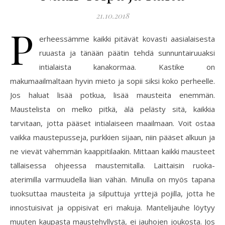
21.10.2018
P
erheessämme kaikki pitävät kovasti aasialaisesta
ruuasta ja tänään päätin tehdä sunnuntairuuaksi
intialaista kanakormaa. Kastike on
makumaailmaltaan hyvin mieto ja sopii siksi koko perheelle.
Jos haluat lisää potkua, lisää mausteita enemmän.
Maustelista on melko pitkä, älä pelästy sitä, kaikkia
tarvitaan, jotta pääset intialaiseen maailmaan. Voit ostaa
vaikka maustepusseja, purkkien sijaan, niin pääset alkuun ja
ne vievät vähemmän kaappitilaakin. Mittaan kaikki mausteet
tällaisessa ohjeessa maustemitalla. Laittaisin ruoka-
aterimilla varmuudella liian vähän. Minulla on myös tapana
tuoksuttaa mausteita ja silputtuja yrttejä pojilla, jotta he
innostuisivat ja oppisivat eri makuja. Mantelijauhe löytyy
muuten kaupasta maustehyllystä, ei jauhojen joukosta. Jos