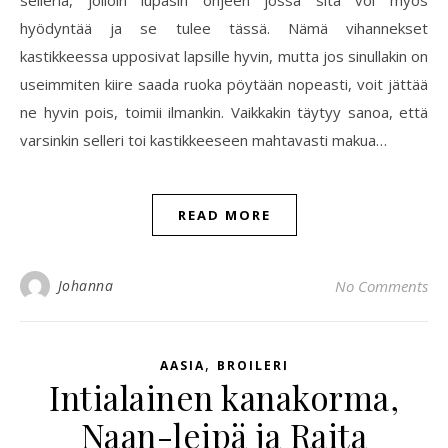
selleriä, jolloin lupasin ohjeen jossa sitä voi myös
hyödyntää ja se tulee tässä. Nämä vihannekset
kastikkeessa upposivat lapsille hyvin, mutta jos sinullakin on
useimmiten kiire saada ruoka pöytään nopeasti, voit jättää
ne hyvin pois, toimii ilmankin. Vaikkakin täytyy sanoa, että
varsinkin selleri toi kastikkeeseen mahtavasti makua…
READ MORE
Johanna
No Comments
,
AASIA
BROILERI
Intialainen kanakorma,
Naan-leipä ja Raita