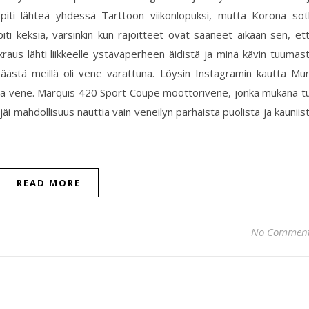
piti lähteä yhdessä Tarttoon viikonlopuksi, mutta Korona sot
ti keksiä, varsinkin kun rajoitteet ovat saaneet aikaan sen, et
kraus lähti liikkeelle ystäväperheen äidistä ja minä kävin tuumas
päästä meillä oli vene varattuna. Löysin Instagramin kautta Mu
opiva vene. Marquis 420 Sport Coupe moottorivene, jonka mukana tu
e jäi mahdollisuus nauttia vain veneilyn parhaista puolista ja kauniis
READ MORE
No Commen