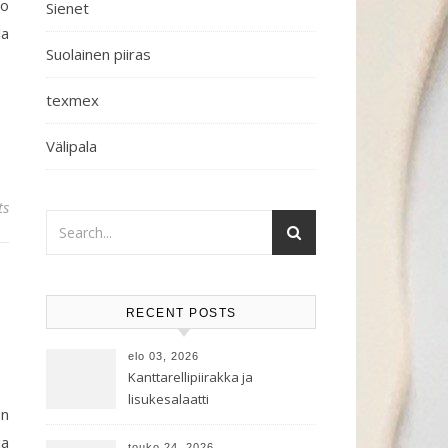
po
Sienet
la
Suolainen piiras
texmex
Välipala
ts
RECENT POSTS
elo 03, 2026
Kanttarellipiirakka ja
lisukesalaatti
en
ja
touko 24, 2026