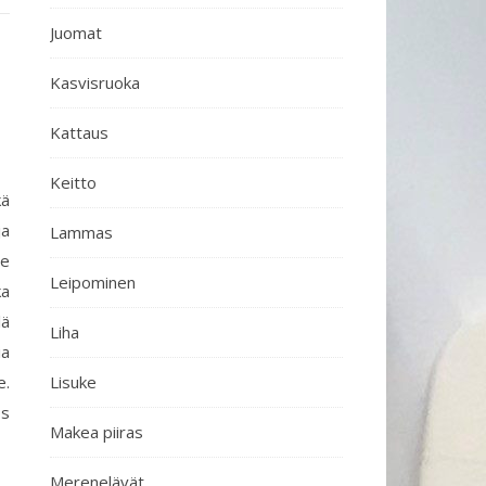
Juomat
Kasvisruoka
Kattaus
Keitto
kä
ja
Lammas
Me
Leipominen
ka
lä
Liha
ia
e.
Lisuke
ös
Makea piiras
Merenelävät