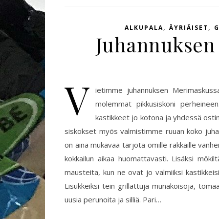
,
,
ALKUPALA
ÄYRIÄISET
G
Juhannuksen 
V
ietimme juhannuksen Merimaskuss
molemmat pikkusiskoni perheineen
kastikkeet jo kotona ja yhdessä ostim
siskokset myös valmistimme ruuan koko juha
on aina mukavaa tarjota omille rakkaille vanh
kokkailun aikaa huomattavasti. Lisäksi mökil
mausteita, kun ne ovat jo valmiiksi kastikkeis
Lisukkeiksi tein grillattuja munakoisoja, tomaat
uusia perunoita ja silliä. Pari…