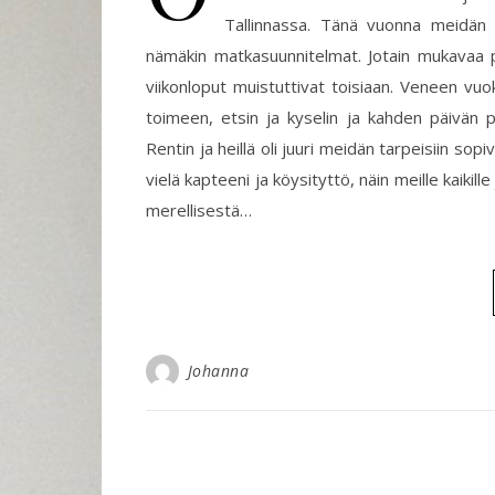
Tallinnassa. Tänä vuonna meidän 
nämäkin matkasuunnitelmat. Jotain mukavaa pi
viikonloput muistuttivat toisiaan. Veneen vuo
toimeen, etsin ja kyselin ja kahden päivän 
Rentin ja heillä oli juuri meidän tarpeisiin s
vielä kapteeni ja köysityttö, näin meille kaikill
merellisestä…
Johanna