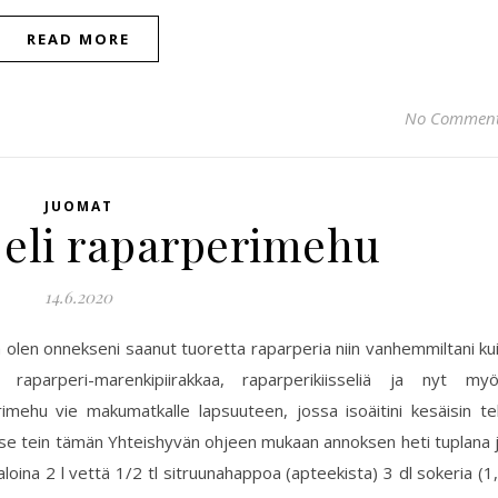
READ MORE
No Commen
JUOMAT
eli raparperimehu
14.6.2020
a olen onnekseni saanut tuoretta raparperia niin vanhemmiltani ku
ä raparperi-marenkipiirakkaa, raparperikiisseliä ja nyt my
imehu vie makumatkalle lapsuuteen, jossa isoäitini kesäisin te
se tein tämän Yhteishyvän ohjeen mukaan annoksen heti tuplana 
aloina 2 l vettä 1/2 tl sitruunahappoa (apteekista) 3 dl sokeria (1