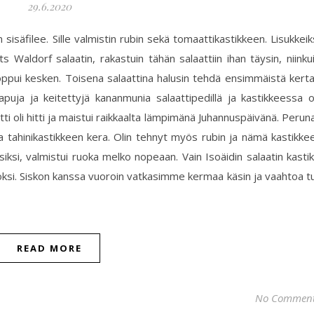
29.6.2020
isäfilee. Sille valmistin rubin sekä tomaattikastikkeen. Lisukkeik
Waldorf salaatin, rakastuin tähän salaattiin ihan täysin, niinku
oppui kesken. Toisena salaattina halusin tehdä ensimmäistä kert
rapuja ja keitettyjä kananmunia salaattipedillä ja kastikkeessa 
oli hitti ja maistui raikkaalta lämpimänä Juhannuspäivänä. Perun
ina tahinikastikkeen kera. Olin tehnyt myös rubin ja nämä kastikke
siksi, valmistui ruoka melko nopeaan. Vain Isoäidin salaatin kasti
ksi. Siskon kanssa vuoroin vatkasimme kermaa käsin ja vaahtoa tu
READ MORE
No Commen