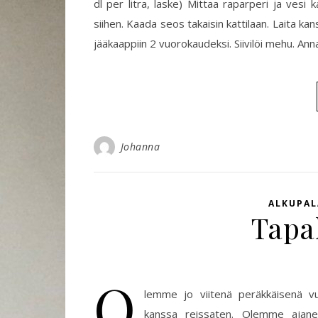
dl per litra, laske) Mittaa raparperi ja vesi k
siihen. Kaada seos takaisin kattilaan. Laita kan
jääkaappiin 2 vuorokaudeksi. Siivilöi mehu. A
Johanna
ALKUPAL
Tapa
O
lemme jo viitenä peräkkäisenä v
kanssa reissaten. Olemme ajanee