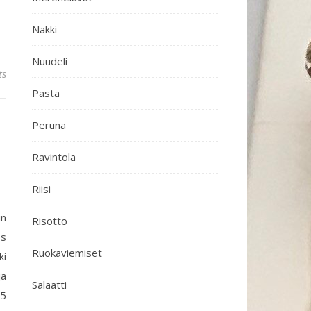
Nakki
Nuudeli
ts
Pasta
Peruna
Ravintola
Riisi
in
Risotto
ös
Ruokaviemiset
ki
ja
Salaatti
,5