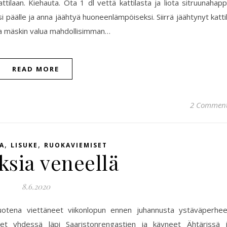
attilaan. Kiehauta. Ota 1 dl vettä kattilasta ja liota sitruunahap
si päälle ja anna jäähtyä huoneenlämpöiseksi. Siirrä jäähtynyt katti
nna mäskin valua mahdollisimman…
READ MORE
2 Commen
,
,
A
LISUKE
RUOKAVIEMISET
ksia veneellä
8.6.2020
uotena viettäneet viikonlopun ennen juhannusta ystäväperhe
t yhdessä läpi Saaristonrengastien ja käyneet Ähtärissä 