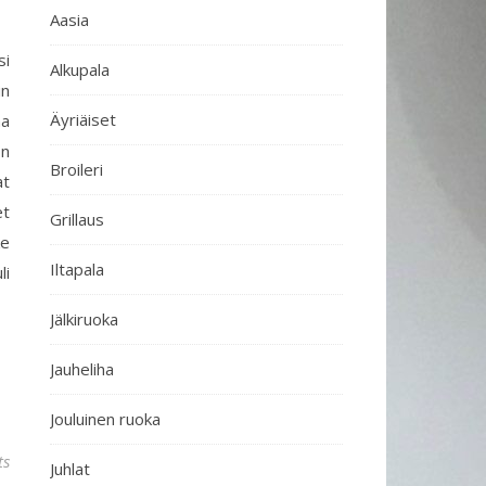
Aasia
si
Alkupala
in
Äyriäiset
aa
on
Broileri
at
et
Grillaus
ke
Iltapala
li
Jälkiruoka
Jauheliha
Jouluinen ruoka
ts
Juhlat