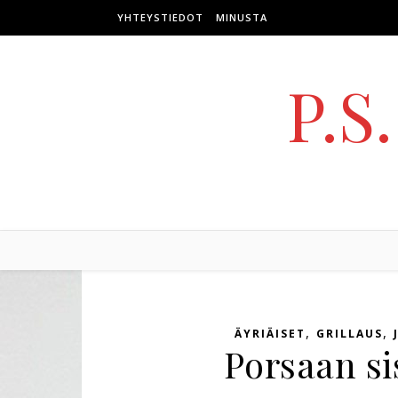
Skip to content
YHTEYSTIEDOT
MINUSTA
P.S
,
,
ÄYRIÄISET
GRILLAUS
Porsaan si