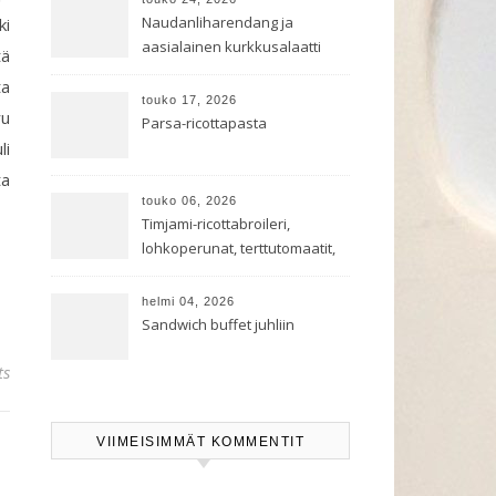
Naudanliharendang ja
ki
aasialainen kurkkusalaatti
tä
ta
touko 17, 2026
ru
Parsa-ricottapasta
li
ta
touko 06, 2026
Timjami-ricottabroileri,
lohkoperunat, terttutomaatit,
oreganoleivät sekä Aramin
salaatti
helmi 04, 2026
Sandwich buffet juhliin
ts
VIIMEISIMMÄT KOMMENTIT