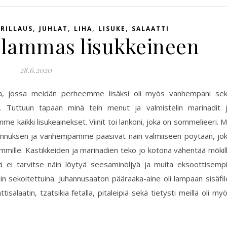
,
,
,
,
RILLAUS
JUHLAT
LIHA
LISUKE
SALAATTI
lammas lisukkeineen
28.6.2020
a, jossa meidän perheemme lisäksi oli myös vanhempani se
. Tuttuun tapaan minä tein menut ja valmistelin marinadit 
me kaikki lisukeainekset. Viinit toi lankoni, joka on sommelieeri. 
nnuksen ja vanhempamme pääsivät näin valmiiseen pöytään, jo
emmille. Kastikkeiden ja marinadien teko jo kotona vähentää mökil
tä ei tarvitse näin löytyä seesaminöljyä ja muita eksoottisemp
iin sekoitettuina. Juhannusaaton pääraaka-aine oli lampaan sisäfil
tisalaatin, tzatsikia fetalla, pitaleipiä sekä tietysti meillä oli my