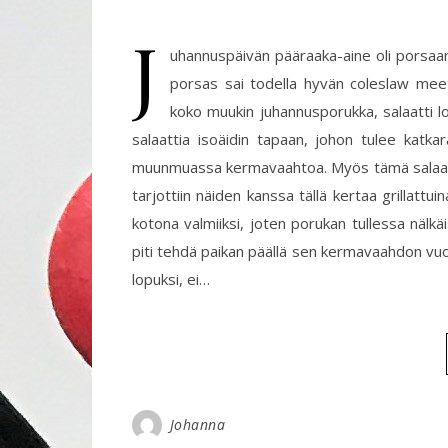
J
uhannuspäivän pääraaka-aine oli porsaan s
porsas sai todella hyvän coleslaw meets 
koko muukin juhannusporukka, salaatti l
salaattia isoäidin tapaan, johon tulee katka
muunmuassa kermavaahtoa. Myös tämä salaatti 
tarjottiin näiden kanssa tällä kertaa grillattu
kotona valmiiksi, joten porukan tullessa nälkäi
piti tehdä paikan päällä sen kermavaahdon vuo
lopuksi, ei…
Johanna