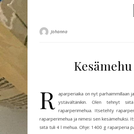
Johanna
Kesämehu 
R
aparperiaika on nyt parhaimmillaan j
ystävältänikin. Olen tehnyt siit
raparperimehua. Itsetehty raparper
raparperimehua ja nimesi sen kesämehuksi. It
siitä tuli 4 l mehua. Ohje: 1400 g raparperia p