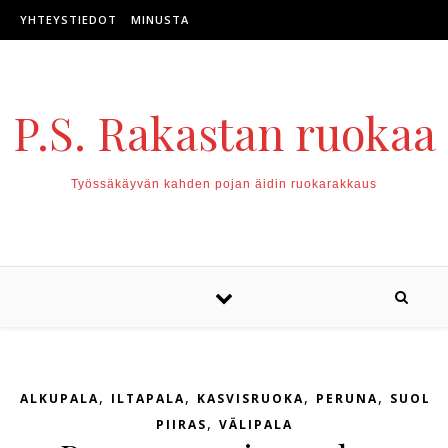
Skip to content
YHTEYSTIEDOT
MINUSTA
P.S. Rakastan ruokaa
Työssäkäyvän kahden pojan äidin ruokarakkaus
,
,
,
,
ALKUPALA
ILTAPALA
KASVISRUOKA
PERUNA
SUOLA
,
PIIRAS
VÄLIPALA