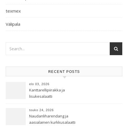
texmex
Välipala
RECENT POSTS
elo 03, 2026
Kanttarellipiirakka ja
lisukesalaatti
touko 24, 2026
Naudanliharendang ja
aasialainen kurkkusalaatti