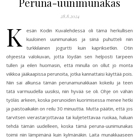
Peruna-uunimunakas
28.8.2024
K
esän Kodin Kuvalehdessä oli tämä herkullisen
kuuloinen uunimunakas ja siinä puhutteli niin
turkkilainen jogurtti kuin kapriksetkin. Otin
ohjeesta valokuvan, jotta löydän sen helposti tarpeen
tullen ja eilen huomasin, että minulla on ollut jo monta
viikkoa jääkaapissa perunoita, jotka kannattaisi käyttää pois.
Niin sai alkunsa tämän perunamunakkaan kokeilu ja teen
tätä varmuudella uusiksi, niin hyvää se oli. Ohje on vähän
työläs arkeen, koska perunoiden kuorimisessa menee hetki
ja paistoaikakin on reilu 30 minuuttia. Mutta päätin, että jos
tarvitsen vierastarjottavaa tai kuljetettavaa ruokaa, haluan
tehdä tämän uudelleen, koska tämä peruna-uunimunakas
toimii niin lämpimänä kuin kylmänäkin. Laita munakkaaseen