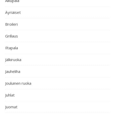
Alkupala
Äyriäiset
Broileri
Grillaus
Iltapala
Jälkiruoka
Jauheliha
Jouluinen ruoka
Juhlat
Juomat