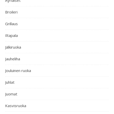
Äyriäiset
Broileri
Grillaus
Iltapala
Jälkiruoka
Jauheliha
Jouluinen ruoka
Juhlat
Juomat
Kasvisruoka