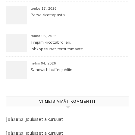
touko 17, 2026
Parsa-ricottapasta
touko 06, 2026
Timjami-ricottabroileri,
lohkoperunat, terttutomaatit,
oreganoleivät sekä Aramin
salaatti
helmi 04, 2026
Sandwich buffet juhliin
VIIMEISIMMÄT KOMMENTIT
:
Jouluiset alkuruuat
Johanna
:
Jouluiset alkuruuat
Johanna