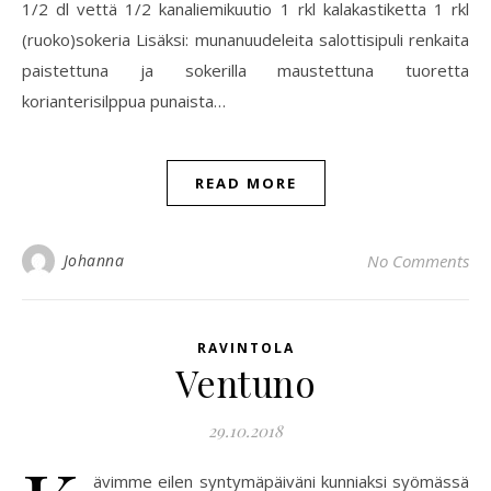
1/2 dl vettä 1/2 kanaliemikuutio 1 rkl kalakastiketta 1 rkl
(ruoko)sokeria Lisäksi: munanuudeleita salottisipuli renkaita
paistettuna ja sokerilla maustettuna tuoretta
korianterisilppua punaista…
READ MORE
Johanna
No Comments
RAVINTOLA
Ventuno
29.10.2018
ävimme eilen syntymäpäiväni kunniaksi syömässä