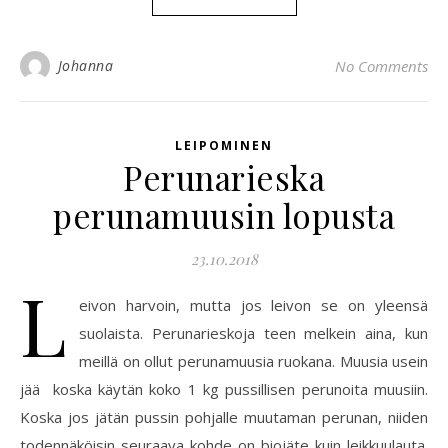
Johanna
No Comments
LEIPOMINEN
Perunarieska
perunamuusin lopusta
23.10.2018
L
eivon harvoin, mutta jos leivon se on yleensä
suolaista. Perunarieskoja teen melkein aina, kun
meillä on ollut perunamuusia ruokana. Muusia usein
jää koska käytän koko 1 kg pussillisen perunoita muusiin.
Koska jos jätän pussin pohjalle muutaman perunan, niiden
todennäköisin seuraava kohde on biojäte kuin leikkuulauta.