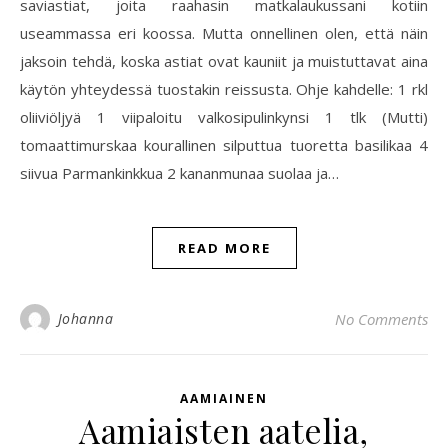
saviastiat, joita raahasin matkalaukussani kotiin
useammassa eri koossa. Mutta onnellinen olen, että näin
jaksoin tehdä, koska astiat ovat kauniit ja muistuttavat aina
käytön yhteydessä tuostakin reissusta. Ohje kahdelle: 1 rkl
oliiviöljyä 1 viipaloitu valkosipulinkynsi 1 tlk (Mutti)
tomaattimurskaa kourallinen silputtua tuoretta basilikaa 4
siivua Parmankinkkua 2 kananmunaa suolaa ja…
READ MORE
Johanna
No Comments
AAMIAINEN
Aamiaisten aatelia,