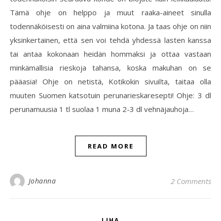
Tämä ohje on helppo ja muut raaka-aineet sinulla
todennäköisesti on aina valmiina kotona. Ja taas ohje on niin
yksinkertainen, että sen voi tehdä yhdessä lasten kanssa
tai antaa kokonaan heidän hommaksi ja ottaa vastaan
minkämallisia rieskoja tahansa, koska makuhan on se
pääasia! Ohje on netistä, Kotikokin sivuilta, taitaa olla
muuten Suomen katsotuin perunarieskaresepti! Ohje: 3 dl
perunamuusia 1 tl suolaa 1 muna 2-3 dl vehnäjauhoja…
READ MORE
Johanna
2 Comments
LIHA