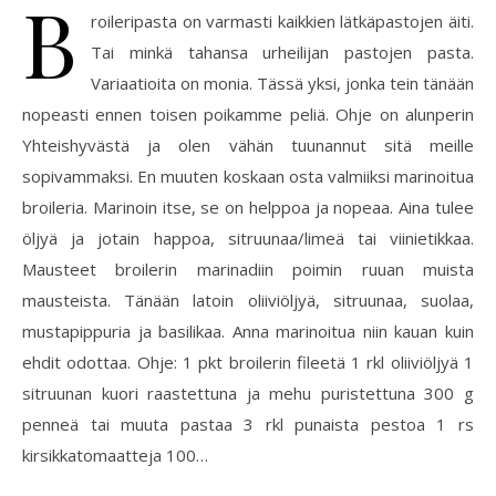
B
roileripasta on varmasti kaikkien lätkäpastojen äiti.
Tai minkä tahansa urheilijan pastojen pasta.
Variaatioita on monia. Tässä yksi, jonka tein tänään
nopeasti ennen toisen poikamme peliä. Ohje on alunperin
Yhteishyvästä ja olen vähän tuunannut sitä meille
sopivammaksi. En muuten koskaan osta valmiiksi marinoitua
broileria. Marinoin itse, se on helppoa ja nopeaa. Aina tulee
öljyä ja jotain happoa, sitruunaa/limeä tai viinietikkaa.
Mausteet broilerin marinadiin poimin ruuan muista
mausteista. Tänään latoin oliiviöljyä, sitruunaa, suolaa,
mustapippuria ja basilikaa. Anna marinoitua niin kauan kuin
ehdit odottaa. Ohje: 1 pkt broilerin fileetä 1 rkl oliiviöljyä 1
sitruunan kuori raastettuna ja mehu puristettuna 300 g
penneä tai muuta pastaa 3 rkl punaista pestoa 1 rs
kirsikkatomaatteja 100…