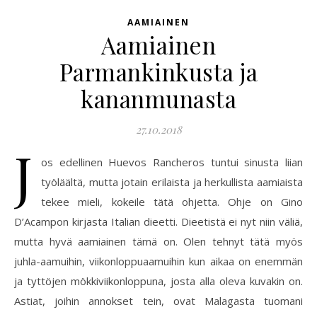
AAMIAINEN
Aamiainen
Parmankinkusta ja
kananmunasta
27.10.2018
J
os edellinen Huevos Rancheros tuntui sinusta liian
työläältä, mutta jotain erilaista ja herkullista aamiaista
tekee mieli, kokeile tätä ohjetta. Ohje on Gino
D’Acampon kirjasta Italian dieetti. Dieetistä ei nyt niin väliä,
mutta hyvä aamiainen tämä on. Olen tehnyt tätä myös
juhla-aamuihin, viikonloppuaamuihin kun aikaa on enemmän
ja tyttöjen mökkiviikonloppuna, josta alla oleva kuvakin on.
Astiat, joihin annokset tein, ovat Malagasta tuomani