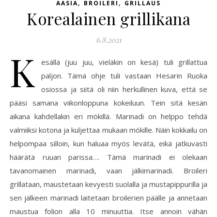
,
,
AASIA
BROILERI
GRILLAUS
Korealainen grillikana
6.8.2021
K
esällä (juu juu, vieläkin on kesä) tuli grillattua
paljon. Tämä ohje tuli vastaan Hesarin Ruoka
osiossa ja siitä oli niin herkullinen kuva, että se
pääsi samana viikonloppuna kokeiluun. Tein sitä kesän
aikana kahdellakin eri mökillä. Marinadi on helppo tehdä
valmiiksi kotona ja kuljettaa mukaan mökille. Näin kokkailu on
helpompaa silloin, kun haluaa myös levätä, eikä jatkuvasti
häärätä ruuan parissa…. Tämä marinadi ei olekaan
tavanomainen marinadi, vaan jälkimarinadi. Broileri
grillataan, maustetaan kevyesti suolalla ja mustapippurilla ja
sen jälkeen marinadi laitetaan broilerien päälle ja annetaan
maustua folion alla 10 minuuttia. Itse annoin vähän