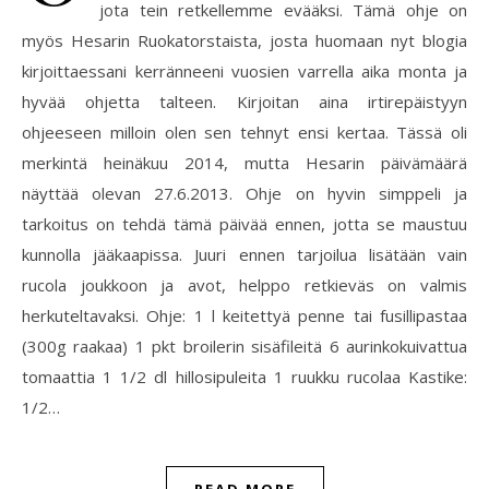
jota tein retkellemme evääksi. Tämä ohje on
myös Hesarin Ruokatorstaista, josta huomaan nyt blogia
kirjoittaessani kerränneeni vuosien varrella aika monta ja
hyvää ohjetta talteen. Kirjoitan aina irtirepäistyyn
ohjeeseen milloin olen sen tehnyt ensi kertaa. Tässä oli
merkintä heinäkuu 2014, mutta Hesarin päivämäärä
näyttää olevan 27.6.2013. Ohje on hyvin simppeli ja
tarkoitus on tehdä tämä päivää ennen, jotta se maustuu
kunnolla jääkaapissa. Juuri ennen tarjoilua lisätään vain
rucola joukkoon ja avot, helppo retkieväs on valmis
herkuteltavaksi. Ohje: 1 l keitettyä penne tai fusillipastaa
(300g raakaa) 1 pkt broilerin sisäfileitä 6 aurinkokuivattua
tomaattia 1 1/2 dl hillosipuleita 1 ruukku rucolaa Kastike:
1/2…