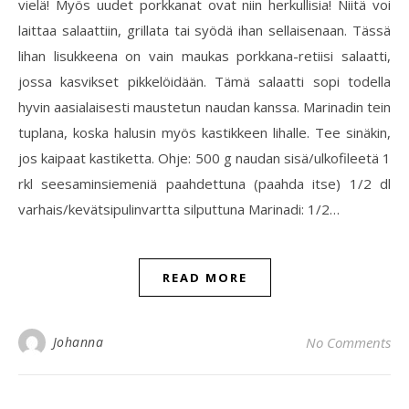
vielä! Myös uudet porkkanat ovat niin herkullisia! Niitä voi
laittaa salaattiin, grillata tai syödä ihan sellaisenaan. Tässä
lihan lisukkeena on vain maukas porkkana-retiisi salaatti,
jossa kasvikset pikkelöidään. Tämä salaatti sopi todella
hyvin aasialaisesti maustetun naudan kanssa. Marinadin tein
tuplana, koska halusin myös kastikkeen lihalle. Tee sinäkin,
jos kaipaat kastiketta. Ohje: 500 g naudan sisä/ulkofileetä 1
rkl seesaminsiemeniä paahdettuna (paahda itse) 1/2 dl
varhais/kevätsipulinvartta silputtuna Marinadi: 1/2…
READ MORE
Johanna
No Comments