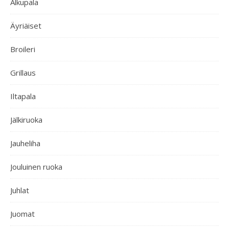
Alkupala
Äyriäiset
Broileri
Grillaus
Iltapala
Jälkiruoka
Jauheliha
Jouluinen ruoka
Juhlat
Juomat