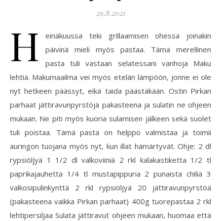
29.8.2021
H
einäkuussa teki grillaamisen ohessa joinakin
päivinä mieli myös pastaa. Tämä merellinen
pasta tuli vastaan selatessani vanhoja Maku
lehtiä. Makumaailma vei myös etelän lämpöön, jonne ei ole
nyt hetkeen päässyt, eikä taida päästäkään. Ostin Pirkan
parhaat jättiravunpyrstöjä pakasteena ja sulatin ne ohjeen
mukaan. Ne piti myös kuoria sulamisen jälkeen sekä suolet
tuli poistaa. Tämä pasta on helppo valmistaa ja toimii
auringon tuojana myös nyt, kun illat hämärtyvät. Ohje: 2 dl
rypsiöljyä 1 1/2 dl valkoviiniä 2 rkl kalakastiketta 1/2 tl
paprikajauhetta 1/4 tl mustapippuria 2 punaista chiliä 3
valkosipulinkynttä 2 rkl rypsiöljyä 20 jättiravunpyrstöä
(pakasteena vaikka Pirkan parhaat) 400g tuorepastaa 2 rkl
lehtipersiljaa Sulata jättiravut ohjeen mukaan, huomaa että