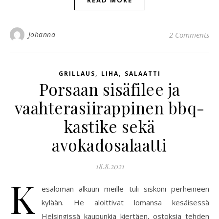
READ MORE
Johanna
2 Comments
,
,
GRILLAUS
LIHA
SALAATTI
Porsaan sisäfilee ja
vaahterasiirappinen bbq-
kastike sekä
avokadosalaatti
18.8.2021
K
esäloman alkuun meille tuli siskoni perheineen
kylään. He aloittivat lomansa kesäisessä
Helsingissä kaupunkia kiertäen, ostoksia tehden