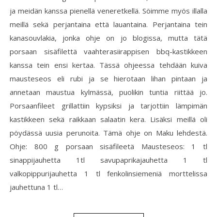
ja meidän kanssa pienellä veneretkellä. Söimme myös illalla
meillä sekä perjantaina että lauantaina. Perjantaina tein
kanasouvlakia, jonka ohje on jo blogissa, mutta tätä
porsaan sisäfilettä vaahterasiirappisen bbq-kastikkeen
kanssa tein ensi kertaa. Tässä ohjeessa tehdään kuiva
mausteseos eli rubi ja se hierotaan lihan pintaan ja
annetaan maustua kylmässä, puolikin tuntia riittää jo.
Porsaanfileet grillattiin kypsiksi ja tarjottiin lämpimän
kastikkeen sekä raikkaan salaatin kera. Lisäksi meillä oli
pöydässä uusia perunoita. Tämä ohje on Maku lehdestä.
Ohje: 800 g porsaan sisäfileetä Mausteseos: 1 tl
sinappijauhetta 1tl savupaprikajauhetta 1 tl
valkopippurijauhetta 1 tl fenkolinsiemeniä morttelissa
jauhettuna 1 tl…