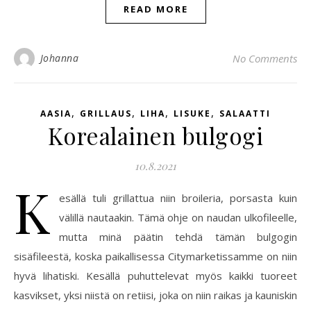
READ MORE
Johanna
No Comments
,
,
,
,
AASIA
GRILLAUS
LIHA
LISUKE
SALAATTI
Korealainen bulgogi
10.8.2021
K
esällä tuli grillattua niin broileria, porsasta kuin
välillä nautaakin. Tämä ohje on naudan ulkofileelle,
mutta minä päätin tehdä tämän bulgogin
sisäfileestä, koska paikallisessa Citymarketissamme on niin
hyvä lihatiski. Kesällä puhuttelevat myös kaikki tuoreet
kasvikset, yksi niistä on retiisi, joka on niin raikas ja kauniskin