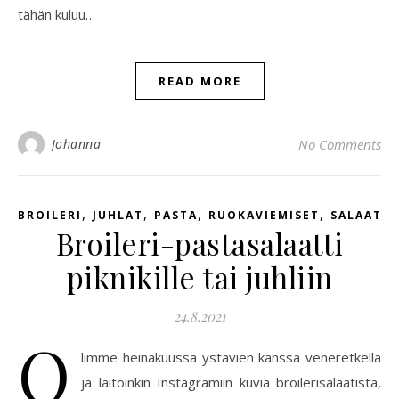
tähän kuluu…
READ MORE
Johanna
No Comments
,
,
,
,
BROILERI
JUHLAT
PASTA
RUOKAVIEMISET
SALAATTI
Broileri-pastasalaatti
piknikille tai juhliin
24.8.2021
O
limme heinäkuussa ystävien kanssa veneretkellä
ja laitoinkin Instagramiin kuvia broilerisalaatista,