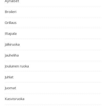
Äyriäiset
Broileri
Grillaus
Iltapala
Jälkiruoka
Jauheliha
Jouluinen ruoka
Juhlat
Juomat
Kasvisruoka