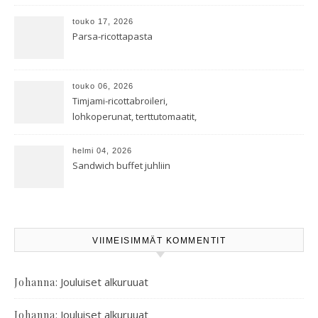
touko 17, 2026
Parsa-ricottapasta
touko 06, 2026
Timjami-ricottabroileri,
lohkoperunat, terttutomaatit,
oreganoleivät sekä Aramin
salaatti
helmi 04, 2026
Sandwich buffet juhliin
VIIMEISIMMÄT KOMMENTIT
:
Jouluiset alkuruuat
Johanna
:
Jouluiset alkuruuat
Johanna