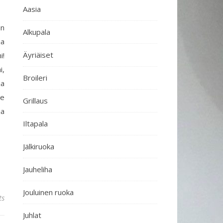
Aasia
an
Alkupala
ja
Äyriäiset
i!
i,
Broileri
ja
se
Grillaus
ja
Iltapala
Jälkiruoka
Jauheliha
Jouluinen ruoka
ts
Juhlat