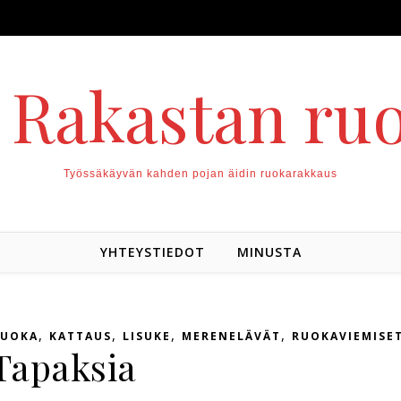
. Rakastan ru
Työssäkäyvän kahden pojan äidin ruokarakkaus
YHTEYSTIEDOT
MINUSTA
,
,
,
,
RUOKA
KATTAUS
LISUKE
MERENELÄVÄT
RUOKAVIEMISE
Tapaksia