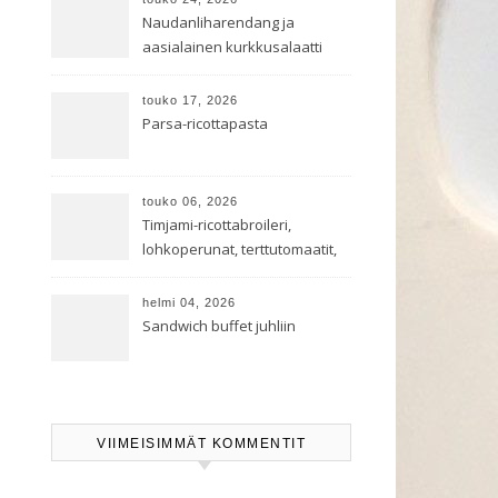
Naudanliharendang ja
aasialainen kurkkusalaatti
touko 17, 2026
Parsa-ricottapasta
touko 06, 2026
Timjami-ricottabroileri,
lohkoperunat, terttutomaatit,
oreganoleivät sekä Aramin
salaatti
helmi 04, 2026
Sandwich buffet juhliin
VIIMEISIMMÄT KOMMENTIT