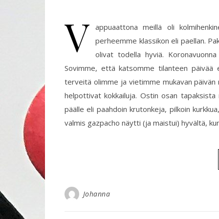
V
appuaattona meillä oli kolmihenki
perheemme klassikon eli paellan. Pak
olivat todella hyviä. Koronavuonna 
Sovimme, että katsomme tilanteen päivää en
terveitä olimme ja vietimme mukavan päivän meil
helpottivat kokkailuja. Ostin osan tapaksist
päälle eli paahdoin krutonkeja, pilkoin kurkkua
valmis gazpacho näytti (ja maistui) hyvältä, k
Johanna