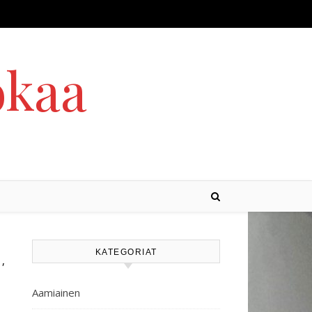
okaa
KATEGORIAT
,
T
SIENET
Aamiainen