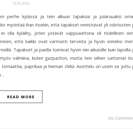
15.6.2021
nen perhe kylässä ja tein alkuun tapaksia ja pääruuaksi om
ko myöntää ihan itsekin, että tapakset onnistuivat yli odotusten 
ei olla kyläilty, joten ystävät vappuaattona oli todellinen onn
nen, että kaikki ovat varmasti terveita ja hyvin onneksi men
lä. Tapakset ja paella toimivat hyvin niin aikuisille kuin lapsilla 
a myös valmiina, kuten gazpachon, mutta tein siihen sattumat it
, tomaattia, paprikaa ja hieman chiliä. Asettelu on usein se juttu 
un…
READ MORE
No Commen