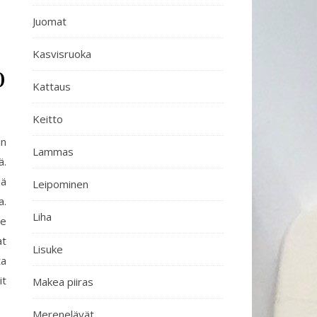
Juomat
Kasvisruoka
o
Kattaus
Keitto
in
Lammas
ä.
ää
Leipominen
a.
Liha
me
at
Lisuke
ta
it
Makea piiras
Merenelävät