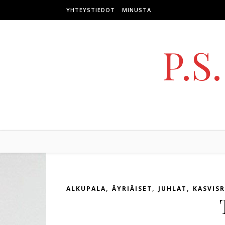
Skip to content
YHTEYSTIEDOT
MINUSTA
P.S
,
,
,
ALKUPALA
ÄYRIÄISET
JUHLAT
KASVIS