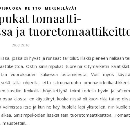
,
,
VISRUOKA
KEITTO
MERENELÄVÄT
pukat tomaatti-
sa ja tuoretomaattikeitt
29.9.2019
sa, jossa oli hyvät ja runsaat tarjoilut. Illaksi pieneen nälkään te
ttikeittoa. Ostin sinisimpukat tuoreina Citymarketin kalatiskilt
istaa vuorokauden kuluessa ostamisesta. Voit myös käytt
ekä tällä ohjeella, että sitruunaruoho omenasiiderikastikkeell
en kastike fenkolilla höystettynä toimi todella hyvin ja söim
osaa kilosta, en käyttänyt, koska niissä oli kuori rikki tai ne oliv
valmistaa itse ja kun ne käy huolella läpi yksitellen, niin kuollei
 alkaa. Sinisimpukoiden lisäksi tein tuoretomaattkeittoa. Tomaat
n, maustettiin…