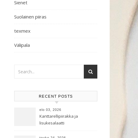
Sienet
Suolainen piiras
texmex
Välipala
RECENT POSTS
elo 03, 2026
Kanttarellipiirakka ja
lisukesalaatti
touko 24, 2026