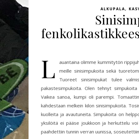
,
ALKUPALA
KAS
Sinisim
fenkolikastikkees
L
auantaina olimme kummitytön rippijuhlis
meille sinisimpukoita sekä tuoretomaa
Tuoreet sinisimpukat tulee valm
pakastesimpukoita. Olen tehnyt simpukoita s
Vaikea sanoa, kumpi oli parempi. Tomaattin
kahdestaan melkein kilon sinisimpukoita. Tosin 
kuolleita ja avautuneita. Simpukoita on helppo 
yksilöitä ei pääse joukkoon ja herkuttelu voi
paahdettiin tunnin verran uunissa, soseutettii