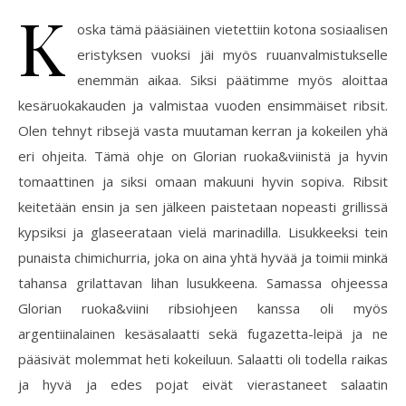
K
oska tämä pääsiäinen vietettiin kotona sosiaalisen
eristyksen vuoksi jäi myös ruuanvalmistukselle
enemmän aikaa. Siksi päätimme myös aloittaa
kesäruokakauden ja valmistaa vuoden ensimmäiset ribsit.
Olen tehnyt ribsejä vasta muutaman kerran ja kokeilen yhä
eri ohjeita. Tämä ohje on Glorian ruoka&viinistä ja hyvin
tomaattinen ja siksi omaan makuuni hyvin sopiva. Ribsit
keitetään ensin ja sen jälkeen paistetaan nopeasti grillissä
kypsiksi ja glaseerataan vielä marinadilla. Lisukkeeksi tein
punaista chimichurria, joka on aina yhtä hyvää ja toimii minkä
tahansa grilattavan lihan lusukkeena. Samassa ohjeessa
Glorian ruoka&viini ribsiohjeen kanssa oli myös
argentiinalainen kesäsalaatti sekä fugazetta-leipä ja ne
pääsivät molemmat heti kokeiluun. Salaatti oli todella raikas
ja hyvä ja edes pojat eivät vierastaneet salaatin