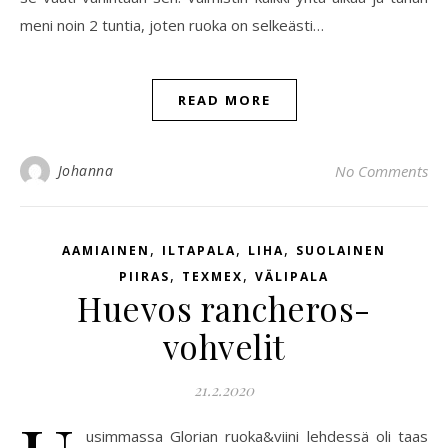
meni noin 2 tuntia, joten ruoka on selkeästi…
READ MORE
Johanna
No Comments
,
,
,
AAMIAINEN
ILTAPALA
LIHA
SUOLAINEN
,
,
PIIRAS
TEXMEX
VÄLIPALA
Huevos rancheros-
vohvelit
21.2.2020
usimmassa Glorian ruoka&viini lehdessä oli taas