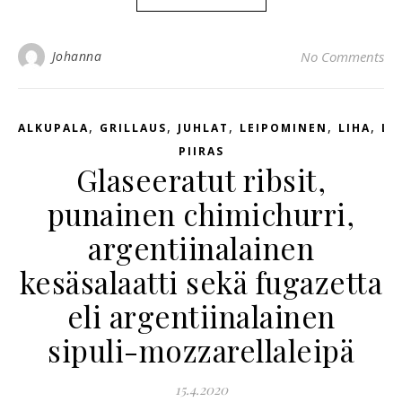
Johanna
No Comments
,
,
,
,
,
ALKUPALA
GRILLAUS
JUHLAT
LEIPOMINEN
LIHA
LI
PIIRAS
Glaseeratut ribsit,
punainen chimichurri,
argentiinalainen
kesäsalaatti sekä fugazetta
eli argentiinalainen
sipuli-mozzarellaleipä
15.4.2020