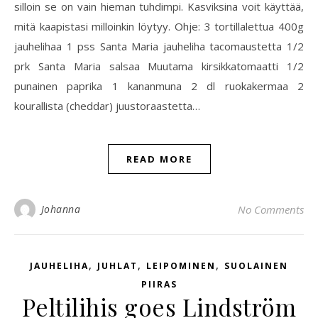
silloin se on vain hieman tuhdimpi. Kasviksina voit käyttää,
mitä kaapistasi milloinkin löytyy. Ohje: 3 tortillalettua 400g
jauhelihaa 1 pss Santa Maria jauheliha tacomaustetta 1/2
prk Santa Maria salsaa Muutama kirsikkatomaatti 1/2
punainen paprika 1 kananmuna 2 dl ruokakermaa 2
kourallista (cheddar) juustoraastetta…
READ MORE
Johanna
No Comments
,
,
,
JAUHELIHA
JUHLAT
LEIPOMINEN
SUOLAINEN
PIIRAS
Peltilihis goes Lindström