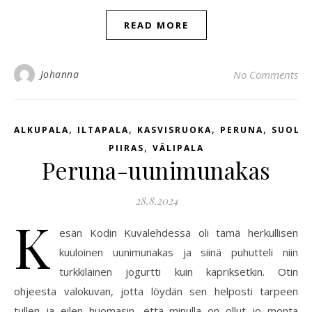
READ MORE
Johanna
No Comments
,
,
,
,
ALKUPALA
ILTAPALA
KASVISRUOKA
PERUNA
SUOLA
,
PIIRAS
VÄLIPALA
Peruna-uunimunakas
28.8.2024
K
esän Kodin Kuvalehdessä oli tämä herkullisen
kuuloinen uunimunakas ja siinä puhutteli niin
turkkilainen jogurtti kuin kapriksetkin. Otin
ohjeesta valokuvan, jotta löydän sen helposti tarpeen
tullen ja eilen huomasin, että minulla on ollut jo monta