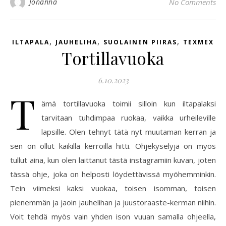
Johanna
No Comments
,
,
,
ILTAPALA
JAUHELIHA
SUOLAINEN PIIRAS
TEXMEX
Tortillavuoka
6.10.2023
T
ämä tortillavuoka toimii silloin kun iltapalaksi
tarvitaan tuhdimpaa ruokaa, vaikka urheileville
lapsille. Olen tehnyt tätä nyt muutaman kerran ja
sen on ollut kaikilla kerroilla hitti. Ohjekyselyjä on myös
tullut aina, kun olen laittanut tästä instagramiin kuvan, joten
tässä ohje, joka on helposti löydettävissä myöhemminkin.
Tein viimeksi kaksi vuokaa, toisen isomman, toisen
pienemmän ja jaoin jauhelihan ja juustoraaste-kerman niihin.
Voit tehdä myös vain yhden ison vuuan samalla ohjeella,