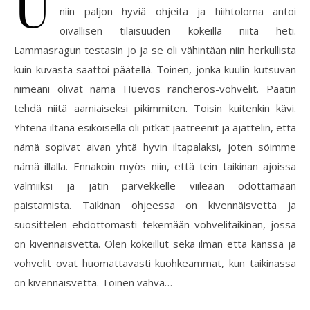
U
niin paljon hyviä ohjeita ja hiihtoloma antoi
oivallisen tilaisuuden kokeilla niitä heti.
Lammasragun testasin jo ja se oli vähintään niin herkullista
kuin kuvasta saattoi päätellä. Toinen, jonka kuulin kutsuvan
nimeäni olivat nämä Huevos rancheros-vohvelit. Päätin
tehdä niitä aamiaiseksi pikimmiten. Toisin kuitenkin kävi.
Yhtenä iltana esikoisella oli pitkät jäätreenit ja ajattelin, että
nämä sopivat aivan yhtä hyvin iltapalaksi, joten söimme
nämä illalla. Ennakoin myös niin, että tein taikinan ajoissa
valmiiksi ja jätin parvekkelle viileään odottamaan
paistamista. Taikinan ohjeessa on kivennäisvettä ja
suosittelen ehdottomasti tekemään vohvelitaikinan, jossa
on kivennäisvettä. Olen kokeillut sekä ilman että kanssa ja
vohvelit ovat huomattavasti kuohkeammat, kun taikinassa
on kivennäisvettä. Toinen vahva…