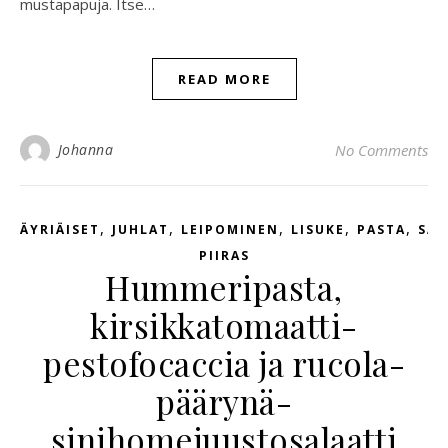
mustapapuja. Itse…
READ MORE
Johanna
No Comments
,
,
,
,
,
ÄYRIÄISET
JUHLAT
LEIPOMINEN
LISUKE
PASTA
SAL
PIIRAS
Hummeripasta,
kirsikkatomaatti-
pestofocaccia ja rucola-
päärynä-
sinihomejuustosalaatti