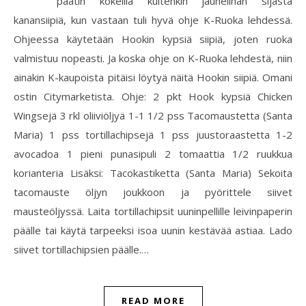
päätin kokeilla kuitenkin jauhelihan sijasta
kanansiipiä, kun vastaan tuli hyvä ohje K-Ruoka lehdessä.
Ohjeessa käytetään Hookin kypsiä siipiä, joten ruoka
valmistuu nopeasti. Ja koska ohje on K-Ruoka lehdestä, niin
ainakin K-kaupoista pitäisi löytyä näitä Hookin siipiä. Omani
ostin Citymarketista. Ohje: 2 pkt Hook kypsiä Chicken
Wingsejä 3 rkl oliiviöljyä 1-1 1/2 pss Tacomaustetta (Santa
Maria) 1 pss tortillachipsejä 1 pss juustoraastetta 1-2
avocadoa 1 pieni punasipuli 2 tomaattia 1/2 ruukkua
korianteria Lisäksi: Tacokastiketta (Santa Maria) Sekoita
tacomauste öljyn joukkoon ja pyörittele siivet
mausteöljyssä. Laita tortillachipsit uuninpellille leivinpaperin
päälle tai käytä tarpeeksi isoa uunin kestävää astiaa. Lado
siivet tortillachipsien päälle.…
READ MORE