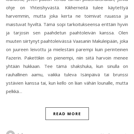
ohje on Yhteishyvästä. Kikherneitä tulee käytettyä
harvemmin, mutta joka kerta ne toimivat ruuassa ja
maistuvat hyviltä. Tämä sopi tarkoitukseensa erittäin hyvin
ja tarjosin sen paahdetun paahtoleivän kanssa. Olen
muuten siirtynyt paahtoleivässä Vaasanin Makuleipään, joka
on juureen leivottu ja mielestäni parempi kuin perinteinen
Fazerin. Pakettikin on pienempi, niin siitä harvoin menee
yhtään hukkaan. Tee tämä shakshuka, kun sinulla on
rauhallinen aamu, vaikka tuleva Isänpäivä tai brunssi
ystävien kanssa tai, kun kello on liian vähän lounalle, mutta
pelkkä…
READ MORE