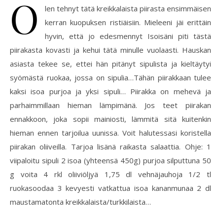
O
len tehnyt tätä kreikkalaista piirasta ensimmäisen
kerran kuopuksen ristiäisiin. Mieleeni jäi erittäin
hyvin, että jo edesmennyt Isoisäni piti tästä
piirakasta kovasti ja kehui tätä minulle vuolaasti. Hauskan
asiasta tekee se, ettei hän pitänyt sipulista ja kieltäytyi
syömästä ruokaa, jossa on sipulia…Tähän piirakkaan tulee
kaksi isoa purjoa ja yksi sipuli… Piirakka on mehevä ja
parhaimmillaan hieman lämpimänä. Jos teet piirakan
ennakkoon, joka sopii mainiosti, lämmitä sitä kuitenkin
hieman ennen tarjoilua uunissa. Voit halutessasi koristella
piirakan oliiveilla. Tarjoa lisänä raikasta salaattia. Ohje: 1
viipaloitu sipuli 2 isoa (yhteensä 450g) purjoa silputtuna 50
g voita 4 rkl oliiviöljyä 1,75 dl vehnäjauhoja 1/2 tl
ruokasoodaa 3 kevyesti vatkattua isoa kananmunaa 2 dl
maustamatonta kreikkalaista/turkkilaista…