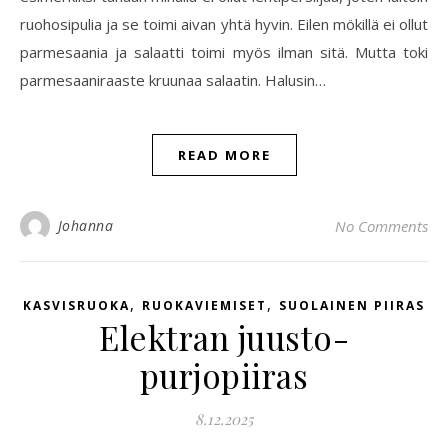
ruohosipulia ja se toimi aivan yhtä hyvin. Eilen mökillä ei ollut
parmesaania ja salaatti toimi myös ilman sitä. Mutta toki
parmesaaniraaste kruunaa salaatin. Halusin…
READ MORE
Johanna
No Comments
,
,
KASVISRUOKA
RUOKAVIEMISET
SUOLAINEN PIIRAS
Elektran juusto-
purjopiiras
8.12.2025