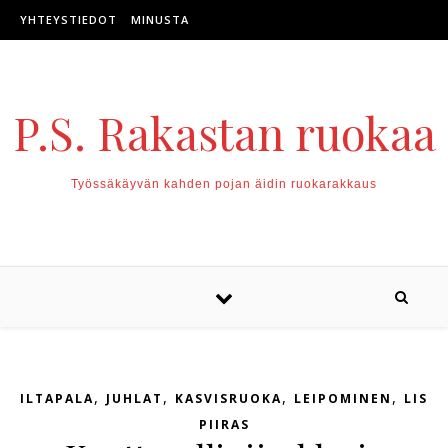
Skip to content
YHTEYSTIEDOT
MINUSTA
P.S. Rakastan ruokaa
Työssäkäyvän kahden pojan äidin ruokarakkaus
,
,
,
,
ILTAPALA
JUHLAT
KASVISRUOKA
LEIPOMINEN
LISU
PIIRAS