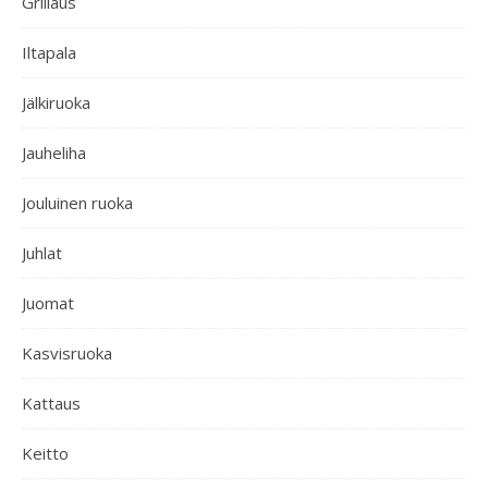
Grillaus
Iltapala
Jälkiruoka
Jauheliha
Jouluinen ruoka
Juhlat
Juomat
Kasvisruoka
Kattaus
Keitto