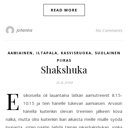
READ MORE
Johanna
No Comments
,
,
,
AAMIAINEN
ILTAPALA
KASVISRUOKA
SUOLAINEN
PIIRAS
Shakshuka
21.9.2019
E
sikoisella oli lauantaina lätkän aamutreenit 8:15-
10:15 ja tein hänelle tukevan aamiaisen. Arvasin
hänellä kuitenkin olevan treenien jälkeen kova
nälkä, mutta olisi kuitenkin liian aikaista meille muille syödä
lounasta, joten päätin tehdä tämän pikashakshukan, jonka