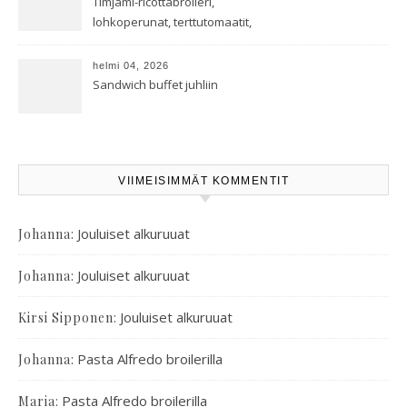
Timjami-ricottabroileri,
lohkoperunat, terttutomaatit,
oreganoleivät sekä Aramin
salaatti
helmi 04, 2026
Sandwich buffet juhliin
VIIMEISIMMÄT KOMMENTIT
:
Jouluiset alkuruuat
Johanna
:
Jouluiset alkuruuat
Johanna
:
Jouluiset alkuruuat
Kirsi Sipponen
:
Pasta Alfredo broilerilla
Johanna
:
Pasta Alfredo broilerilla
Maria