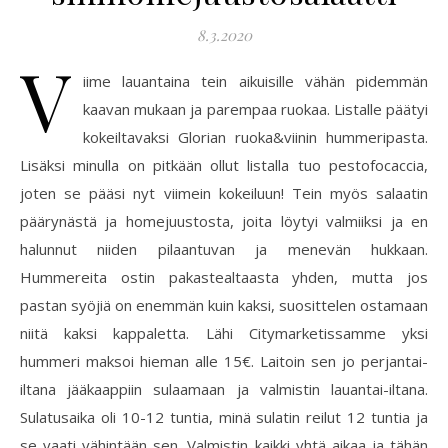
8.3.2020
V
iime lauantaina tein aikuisille vähän pidemmän
kaavan mukaan ja parempaa ruokaa. Listalle päätyi
kokeiltavaksi Glorian ruoka&viinin hummeripasta.
Lisäksi minulla on pitkään ollut listalla tuo pestofocaccia,
joten se pääsi nyt viimein kokeiluun! Tein myös salaatin
päärynästä ja homejuustosta, joita löytyi valmiiksi ja en
halunnut niiden pilaantuvan ja menevän hukkaan.
Hummereita ostin pakastealtaasta yhden, mutta jos
pastan syöjiä on enemmän kuin kaksi, suosittelen ostamaan
niitä kaksi kappaletta. Lähi Citymarketissamme yksi
hummeri maksoi hieman alle 15€. Laitoin sen jo perjantai-
iltana jääkaappiin sulaamaan ja valmistin lauantai-iltana.
Sulatusaika oli 10-12 tuntia, minä sulatin reilut 12 tuntia ja
se vaati vähintään sen. Valmistin kaikki yhtä aikaa ja tähän