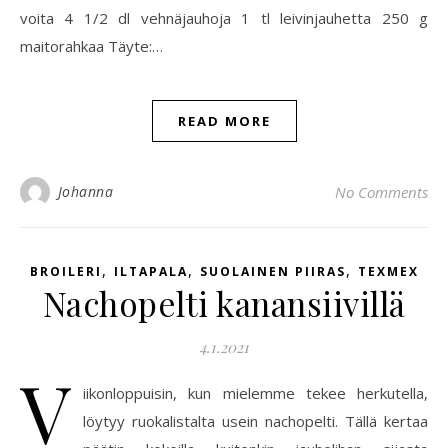
voita 4 1/2 dl vehnäjauhoja 1 tl leivinjauhetta 250 g
maitorahkaa Täyte:…
READ MORE
Johanna
No Comments
,
,
,
BROILERI
ILTAPALA
SUOLAINEN PIIRAS
TEXMEX
Nachopelti kanansiivillä
4.1.2021
V
iikonloppuisin, kun mielemme tekee herkutella,
löytyy ruokalistalta usein nachopelti. Tällä kertaa