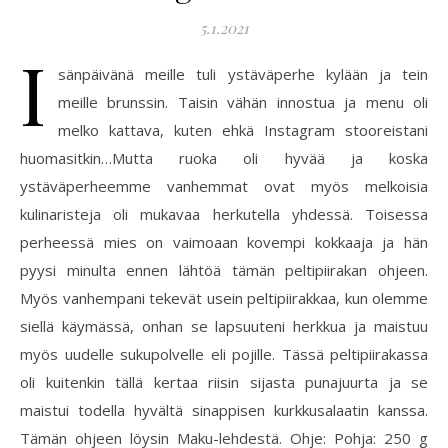
5.1.2021
I
sänpäivänä meille tuli ystäväperhe kylään ja tein
meille brunssin. Taisin vähän innostua ja menu oli
melko kattava, kuten ehkä Instagram stooreistani
huomasitkin…Mutta ruoka oli hyvää ja koska
ystäväperheemme vanhemmat ovat myös melkoisia
kulinaristeja oli mukavaa herkutella yhdessä. Toisessa
perheessä mies on vaimoaan kovempi kokkaaja ja hän
pyysi minulta ennen lähtöä tämän peltipiirakan ohjeen.
Myös vanhempani tekevät usein peltipiirakkaa, kun olemme
siellä käymässä, onhan se lapsuuteni herkkua ja maistuu
myös uudelle sukupolvelle eli pojille. Tässä peltipiirakassa
oli kuitenkin tällä kertaa riisin sijasta punajuurta ja se
maistui todella hyvältä sinappisen kurkkusalaatin kanssa.
Tämän ohjeen löysin Maku-lehdestä. Ohje: Pohja: 250 g