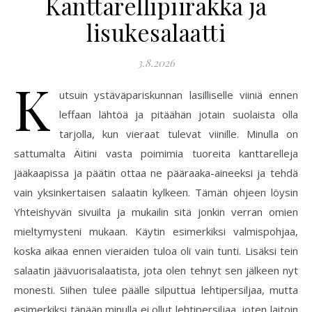
Kanttarellipiirakka ja
lisukesalaatti
3.8.2026
K
utsuin ystäväpariskunnan lasilliselle viiniä ennen
leffaan lähtöä ja pitäähän jotain suolaista olla
tarjolla, kun vieraat tulevat viinille. Minulla on
sattumalta Äitini vasta poimimia tuoreita kanttarelleja
jääkaapissa ja päätin ottaa ne pääraaka-aineeksi ja tehdä
vain yksinkertaisen salaatin kylkeen. Tämän ohjeen löysin
Yhteishyvän sivuilta ja mukailin sitä jonkin verran omien
mieltymysteni mukaan. Käytin esimerkiksi valmispohjaa,
koska aikaa ennen vieraiden tuloa oli vain tunti. Lisäksi tein
salaatin jäävuorisalaatista, jota olen tehnyt sen jälkeen nyt
monesti. Siihen tulee päälle silputtua lehtipersiljaa, mutta
esimerkiksi tänään minulla ei ollut lehtipersiljaa, joten laitoin