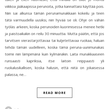
viikkoa jääkaapissa perunoita, jotka kannattaisi käyttää pois.
Niin sai alkunsa tämän perunamunakkaan kokeilu ja teen
tätä varmuudella uusiksi, niin hyvää se oli. Ohje on vähän
työläs arkeen, koska perunoiden kuorimisessa menee hetki
ja paistoaikakin on reilu 30 minuuttia. Mutta päätin, että jos
tarvitsen vierastarjottavaa tai kuljetettavaa ruokaa, haluan
tehdä tämän uudelleen, koska tämä peruna-uunimunakas
toimii niin lämpimänä kuin kylmänäkin. Laita munakkaaseen
runsaasti kapriksia, itse laitoin reippaasti yli
ruokalusikallisen, koska halusin, että niitä on jokaisessa
palassa, ne…
READ MORE