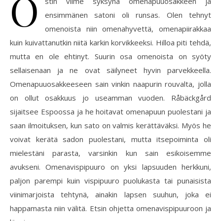
O
stin viime syksynä omenapuuosakkeen ja
ensimmänen satoni oli runsas. Olen tehnyt
omenoista niin omenahyvettä, omenapiirakkaa
kuin kuivattanutkin niitä karkin korvikkeeksi. Hilloa piti tehdä,
mutta en ole ehtinyt. Suurin osa omenoista on syöty
sellaisenaan ja ne ovat säilyneet hyvin parvekkeella.
Omenapuuosakkeeseen sain vinkin naapurin rouvalta, jolla
on ollut osakkuus jo useamman vuoden. Råbäckgård
sijaitsee Espoossa ja he hoitavat omenapuun puolestani ja
saan ilmoituksen, kun sato on valmis kerättäväksi. Myös he
voivat kerätä sadon puolestani, mutta itsepoiminta oli
mielestäni parasta, varsinkin kun sain esikoisemme
avukseni. Omenavispipuuro on yksi lapsuuden herkkuni,
paljon parempi kuin vispipuuro puolukasta tai punaisista
viinimarjoista tehtynä, ainakin lapsen suuhun, joka ei
happamasta niin välitä. Etsin ohjetta omenavispipuuroon ja