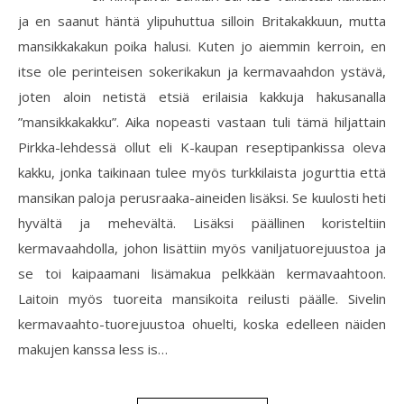
ja en saanut häntä ylipuhuttua silloin Britakakkuun, mutta
mansikkakakun poika halusi. Kuten jo aiemmin kerroin, en
itse ole perinteisen sokerikakun ja kermavaahdon ystävä,
joten aloin netistä etsiä erilaisia kakkuja hakusanalla
”mansikkakakku”. Aika nopeasti vastaan tuli tämä hiljattain
Pirkka-lehdessä ollut eli K-kaupan reseptipankissa oleva
kakku, jonka taikinaan tulee myös turkkilaista jogurttia että
mansikan paloja perusraaka-aineiden lisäksi. Se kuulosti heti
hyvältä ja mehevältä. Lisäksi päällinen koristeltiin
kermavaahdolla, johon lisättiin myös vaniljatuorejuustoa ja
se toi kaipaamani lisämakua pelkkään kermavaahtoon.
Laitoin myös tuoreita mansikoita reilusti päälle. Sivelin
kermavaahto-tuorejuustoa ohuelti, koska edelleen näiden
makujen kanssa less is…