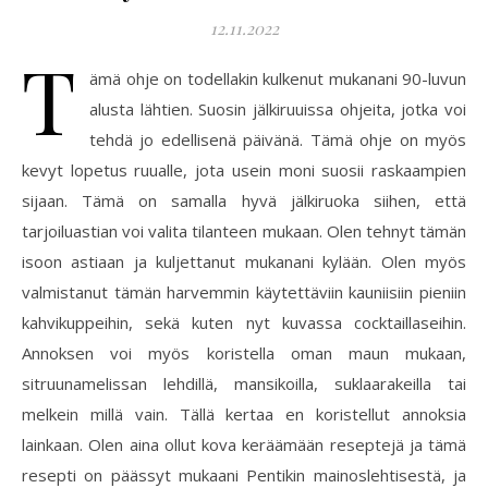
12.11.2022
T
ämä ohje on todellakin kulkenut mukanani 90-luvun
alusta lähtien. Suosin jälkiruuissa ohjeita, jotka voi
tehdä jo edellisenä päivänä. Tämä ohje on myös
kevyt lopetus ruualle, jota usein moni suosii raskaampien
sijaan. Tämä on samalla hyvä jälkiruoka siihen, että
tarjoiluastian voi valita tilanteen mukaan. Olen tehnyt tämän
isoon astiaan ja kuljettanut mukanani kylään. Olen myös
valmistanut tämän harvemmin käytettäviin kauniisiin pieniin
kahvikuppeihin, sekä kuten nyt kuvassa cocktaillaseihin.
Annoksen voi myös koristella oman maun mukaan,
sitruunamelissan lehdillä, mansikoilla, suklaarakeilla tai
melkein millä vain. Tällä kertaa en koristellut annoksia
lainkaan. Olen aina ollut kova keräämään reseptejä ja tämä
resepti on päässyt mukaani Pentikin mainoslehtisestä, ja