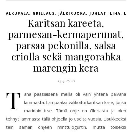
,
,
,
,
,
ALKUPALA
GRILLAUS
JÄLKIRUOKA
JUHLAT
LIHA
LIS
Karitsan kareeta,
parmesan-kermaperunat,
parsaa pekonilla, salsa
criolla sekä mangorahka
marengin kera
15.4.2020
T
änä pääsiäisenä meillä oli vain yhtenä päivänä
lammasta. Lampaaksi valikoitui karitsan kare, jonka
marinoin itse. Tämä ohje on Gloriasta ja olen
tehnyt lammasta tällä ohjeella jo useita vuosia. Lisukkeeksi
tein saman ohjeen minttujogurtin, mutta toiseksi