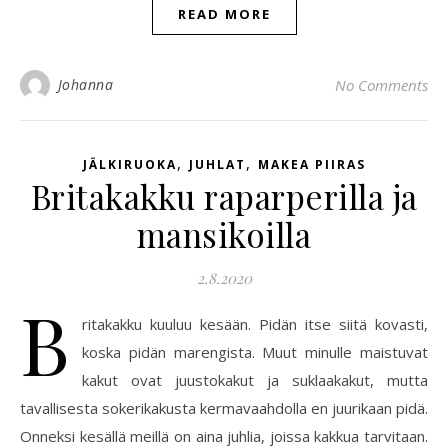
READ MORE
Johanna
No Comments
,
,
JÄLKIRUOKA
JUHLAT
MAKEA PIIRAS
Britakakku raparperilla ja
mansikoilla
2.8.2020
B
ritakakku kuuluu kesään. Pidän itse siitä kovasti,
koska pidän marengista. Muut minulle maistuvat
kakut ovat juustokakut ja suklaakakut, mutta
tavallisesta sokerikakusta kermavaahdolla en juurikaan pidä.
Onneksi kesällä meillä on aina juhlia, joissa kakkua tarvitaan.