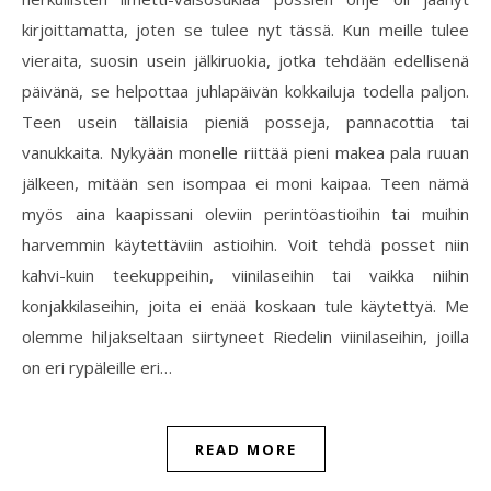
kirjoittamatta, joten se tulee nyt tässä. Kun meille tulee
vieraita, suosin usein jälkiruokia, jotka tehdään edellisenä
päivänä, se helpottaa juhlapäivän kokkailuja todella paljon.
Teen usein tällaisia pieniä posseja, pannacottia tai
vanukkaita. Nykyään monelle riittää pieni makea pala ruuan
jälkeen, mitään sen isompaa ei moni kaipaa. Teen nämä
myös aina kaapissani oleviin perintöastioihin tai muihin
harvemmin käytettäviin astioihin. Voit tehdä posset niin
kahvi-kuin teekuppeihin, viinilaseihin tai vaikka niihin
konjakkilaseihin, joita ei enää koskaan tule käytettyä. Me
olemme hiljakseltaan siirtyneet Riedelin viinilaseihin, joilla
on eri rypäleille eri…
READ MORE