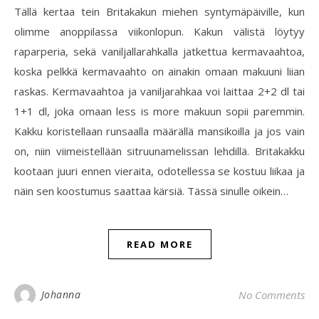
Tällä kertaa tein Britakakun miehen syntymäpäiville, kun
olimme anoppilassa viikonlopun. Kakun välistä löytyy
raparperia, sekä vaniljallarahkalla jatkettua kermavaahtoa,
koska pelkkä kermavaahto on ainakin omaan makuuni liian
raskas. Kermavaahtoa ja vaniljarahkaa voi laittaa 2+2 dl tai
1+1 dl, joka omaan less is more makuun sopii paremmin.
Kakku koristellaan runsaalla määrällä mansikoilla ja jos vain
on, niin viimeistellään sitruunamelissan lehdillä. Britakakku
kootaan juuri ennen vieraita, odotellessa se kostuu liikaa ja
näin sen koostumus saattaa kärsiä. Tässä sinulle oikein…
READ MORE
Johanna
No Comments