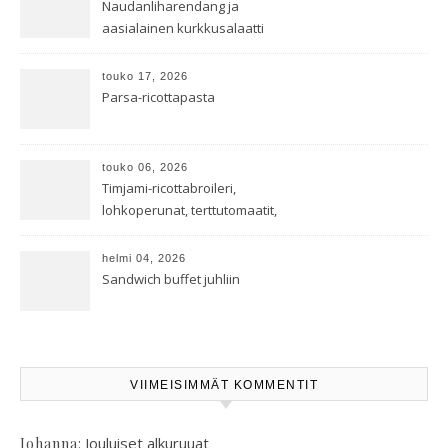
Naudanliharendang ja
aasialainen kurkkusalaatti
touko 17, 2026
Parsa-ricottapasta
touko 06, 2026
Timjami-ricottabroileri,
lohkoperunat, terttutomaatit,
oreganoleivät sekä Aramin
salaatti
helmi 04, 2026
Sandwich buffet juhliin
VIIMEISIMMÄT KOMMENTIT
:
Jouluiset alkuruuat
Johanna