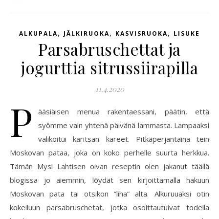
,
,
,
ALKUPALA
JÄLKIRUOKA
KASVISRUOKA
LISUKE
Parsabruschettat ja
jogurttia sitrussiirapilla
11.4.2020
P
ääsiäisen menua rakentaessani, päätin, että
syömme vain yhtenä päivänä lammasta. Lampaaksi
valikoitui karitsan kareet. Pitkäperjantaina tein
Moskovan pataa, joka on koko perhelle suurta herkkua.
Tämän Mysi Lahtisen oivan reseptin olen jakanut täällä
blogissa jo aiemmin, löydät sen kirjoittamalla hakuun
Moskovan pata tai otsikon ”liha” alta. Alkuruuaksi otin
kokeiluun parsabruschetat, jotka osoittautuivat todella