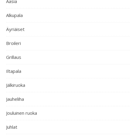
Aasia
Alkupala
Äyriäiset
Broileri
Grillaus
Iltapala
Jälkiruoka
Jauheliha
Jouluinen ruoka
Juhlat