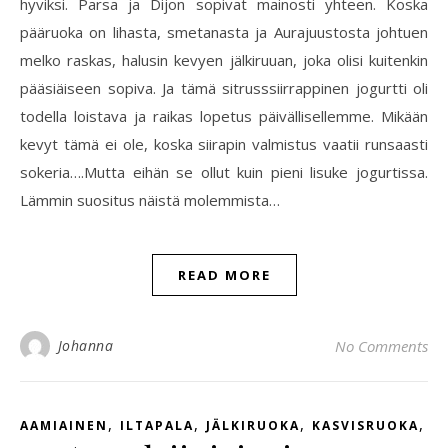
hyviksi. Parsa ja Dijon sopivat mainosti yhteen. Koska
pääruoka on lihasta, smetanasta ja Aurajuustosta johtuen
melko raskas, halusin kevyen jälkiruuan, joka olisi kuitenkin
pääsiäiseen sopiva. Ja tämä sitrusssiirrappinen jogurtti oli
todella loistava ja raikas lopetus päivällisellemme. Mikään
kevyt tämä ei ole, koska siirapin valmistus vaatii runsaasti
sokeria….Mutta eihän se ollut kuin pieni lisuke jogurtissa.
Lämmin suositus näistä molemmista…
READ MORE
Johanna
No Comments
,
,
,
,
AAMIAINEN
ILTAPALA
JÄLKIRUOKA
KASVISRUOKA
V