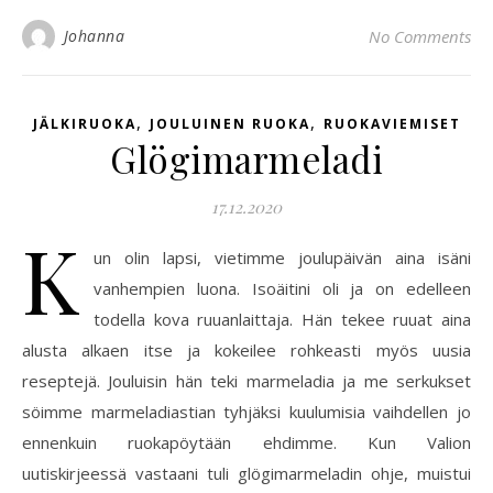
Johanna
No Comments
,
,
JÄLKIRUOKA
JOULUINEN RUOKA
RUOKAVIEMISET
Glögimarmeladi
17.12.2020
K
un olin lapsi, vietimme joulupäivän aina isäni
vanhempien luona. Isoäitini oli ja on edelleen
todella kova ruuanlaittaja. Hän tekee ruuat aina
alusta alkaen itse ja kokeilee rohkeasti myös uusia
reseptejä. Jouluisin hän teki marmeladia ja me serkukset
söimme marmeladiastian tyhjäksi kuulumisia vaihdellen jo
ennenkuin ruokapöytään ehdimme. Kun Valion
uutiskirjeessä vastaani tuli glögimarmeladin ohje, muistui