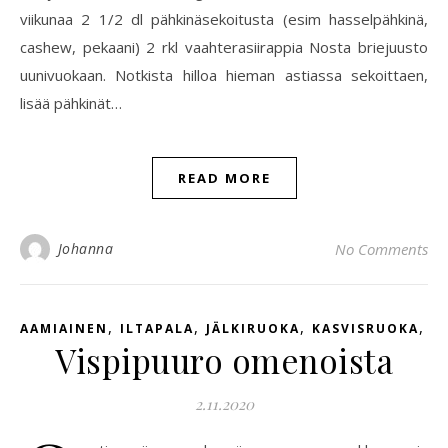
viikunaa 2 1/2 dl pähkinäsekoitusta (esim hasselpähkinä,
cashew, pekaani) 2 rkl vaahterasiirappia Nosta briejuusto
uunivuokaan. Notkista hilloa hieman astiassa sekoittaen,
lisää pähkinät…
READ MORE
Johanna
No Comments
,
,
,
,
AAMIAINEN
ILTAPALA
JÄLKIRUOKA
KASVISRUOKA
V
Vispipuuro omenoista
2.11.2020