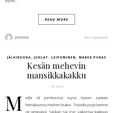
löysin…
READ MORE
Johanna
No Comments
,
,
,
JÄLKIRUOKA
JUHLAT
LEIPOMINEN
MAKEA PIIRAS
Kesän mehevin
mansikkakakku
7.8.2020
M
eillä oli perheessä myös toinen sankari
heinäkuussa miehen lisäksi. Toisella pojistamme
oli nimipäivä. Sankari sai itse vaikuttaa kakkuun