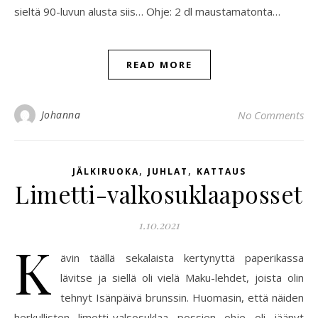
sieltä 90-luvun alusta siis… Ohje: 2 dl maustamatonta…
READ MORE
Johanna
No Comments
,
,
JÄLKIRUOKA
JUHLAT
KATTAUS
Limetti-valkosuklaaposset
1.10.2021
K
ävin täällä sekalaista kertynyttä paperikassa
lävitse ja siellä oli vielä Maku-lehdet, joista olin
tehnyt Isänpäivä brunssin. Huomasin, että näiden
herkullisten limetti-valsosuklaa possien ohje oli jäänyt