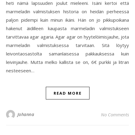
heti nämä lapsuuden joulut mieleeni. Isäni kertoi että
marmeladin valmistuksen historia on heidän perheessä
paljon pidempi kuin minun ikäni. Hän on jo pikkupoikana
hakenut äidilleen kaupasta marmeladin valmistukseen
tarvittavaa agar agaria. Agar agar on hyytelöimisjauhe, jota
marmeladin valmistuksessa tarvitaan. Sitä löytyy
leivontaosastolta samanlaisessa pakkauksessa kuin
leivinjauhe. Mutta melko kallista se on, 6€ purkki ja litran
nesteeseen…
READ MORE
Johanna
No Comments