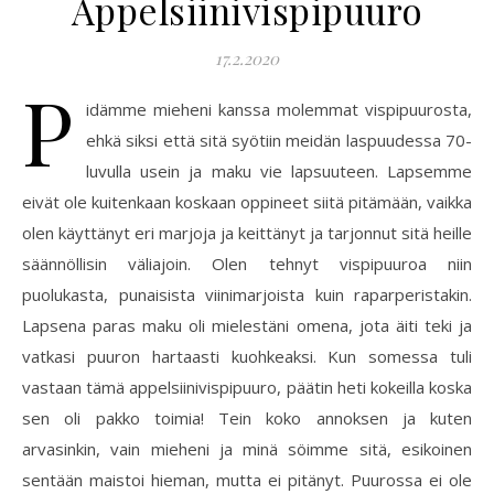
Appelsiinivispipuuro
17.2.2020
P
idämme mieheni kanssa molemmat vispipuurosta,
ehkä siksi että sitä syötiin meidän laspuudessa 70-
luvulla usein ja maku vie lapsuuteen. Lapsemme
eivät ole kuitenkaan koskaan oppineet siitä pitämään, vaikka
olen käyttänyt eri marjoja ja keittänyt ja tarjonnut sitä heille
säännöllisin väliajoin. Olen tehnyt vispipuuroa niin
puolukasta, punaisista viinimarjoista kuin raparperistakin.
Lapsena paras maku oli mielestäni omena, jota äiti teki ja
vatkasi puuron hartaasti kuohkeaksi. Kun somessa tuli
vastaan tämä appelsiinivispipuuro, päätin heti kokeilla koska
sen oli pakko toimia! Tein koko annoksen ja kuten
arvasinkin, vain mieheni ja minä söimme sitä, esikoinen
sentään maistoi hieman, mutta ei pitänyt. Puurossa ei ole