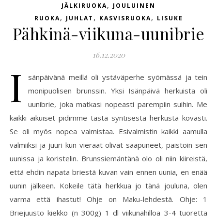
,
JÄLKIRUOKA
JOULUINEN
,
,
,
RUOKA
JUHLAT
KASVISRUOKA
LISUKE
Pähkinä-viikuna-uunibrie
16.12.2020
I
sänpäivänä meillä oli ystäväperhe syömässä ja tein
monipuolisen brunssin. Yksi Isänpäivä herkuista oli
uunibrie, joka matkasi nopeasti parempiin suihin. Me
kaikki aikuiset pidimme tästä syntisestä herkusta kovasti.
Se oli myös nopea valmistaa. Esivalmistin kaikki aamulla
valmiiksi ja juuri kun vieraat olivat saapuneet, paistoin sen
uunissa ja koristelin. Brunssiemäntänä olo oli niin kiireistä,
että ehdin napata briestä kuvan vain ennen uunia, en enää
uunin jälkeen. Kokeile tätä herkkua jo tänä jouluna, olen
varma että ihastut! Ohje on Maku-lehdestä. Ohje: 1
Briejuusto kiekko (n 300g) 1 dl viikunahilloa 3-4 tuoretta