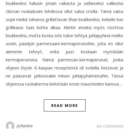
lisukkeeksi halusin jotain raikasta ja sellaiseksi valikoitui
Glorian ruoka&viini lehdessä ollut salsa criolla. Tämä salsa
sopii minkä tahansa grillattavan lihan lisukkeeksi, kokeile kun
grillikausi taas kohta alkaa. Mietin ensiksi myös risottoa
lisukkeeksi, mutta koska sitä tulee tehtyä juhlapyhinä melko
usein, päädyin parmesaani-kermaperunoihin, joita en ollut
aiemmin tehnyt, enkä juuri koskaan myöskään
kermaperunoita. Nämä parmesan-kermaperunat, jonka
ohjeen löysin K-kaupan resepteistä oli todella loistavat ja
ne pääsevät jatkossakin minun juhlapyhämenuihin. Tässä
ohjeessa ruokakerma keitetään ensin mausteiden kanssa…
READ MORE
Johanna
No Comments