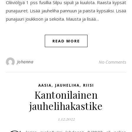
Oliiviöljyä 1 pss fusillia Silpu sipuli ja kuulota. Raasta kypsät
punajuuret. Lisää jauheliha pannuun ja paista kypsäksi. Lisää
punajuuri joukkoon ja sekoita. Mausta ja lisää…
READ MORE
Johanna
No Comments
,
,
AASIA
JAUHELIHA
RIISI
Kantonilainen
jauhelihakastike
1.12.2022