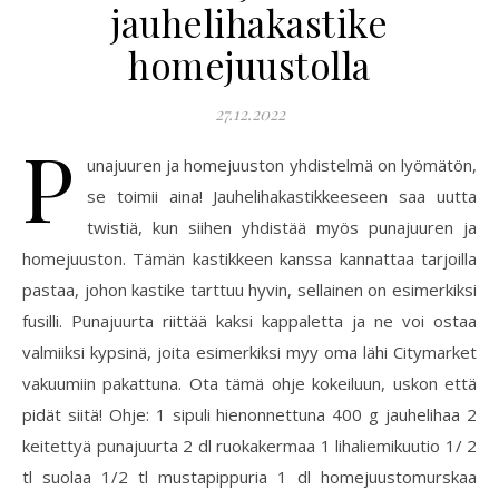
jauhelihakastike
homejuustolla
27.12.2022
P
unajuuren ja homejuuston yhdistelmä on lyömätön,
se toimii aina! Jauhelihakastikkeeseen saa uutta
twistiä, kun siihen yhdistää myös punajuuren ja
homejuuston. Tämän kastikkeen kanssa kannattaa tarjoilla
pastaa, johon kastike tarttuu hyvin, sellainen on esimerkiksi
fusilli. Punajuurta riittää kaksi kappaletta ja ne voi ostaa
valmiiksi kypsinä, joita esimerkiksi myy oma lähi Citymarket
vakuumiin pakattuna. Ota tämä ohje kokeiluun, uskon että
pidät siitä! Ohje: 1 sipuli hienonnettuna 400 g jauhelihaa 2
keitettyä punajuurta 2 dl ruokakermaa 1 lihaliemikuutio 1/ 2
tl suolaa 1/2 tl mustapippuria 1 dl homejuustomurskaa