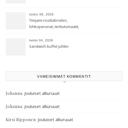
touko 06, 2026
Timjami-ricottabroileri,
lohkoperunat, terttutomaatit,
oreganoleivät sekä Aramin
salaatti
helmi 04, 2026
Sandwich buffet juhliin
VIIMEISIMMÄT KOMMENTIT
:
Jouluiset alkuruuat
Johanna
:
Jouluiset alkuruuat
Johanna
:
Jouluiset alkuruuat
Kirsi Sipponen