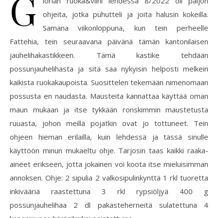
G
lorian ruoka&viini lehdessä 8/2022 oli paljon
ohjeita, jotka puhutteli ja joita halusin kokeilla.
Samana viikonloppuna, kun tein perheelle
Fattehia, tein seuraavana päivänä tämän kantonilaisen
jauhelihakastikkeen. Tämä kastike tehdään
possunjauhelihasta ja sitä saa nykyisin helposti melkein
kaikista ruokakaupoista. Suosittelen tekemään nimenomaan
possusta en naudasta. Mausteita kannattaa käyttää oman
maun mukaan ja itse tykkään ronskimmin maustetusta
ruuasta, johon meillä pojatkin ovat jo tottuneet. Tein
ohjeen hieman erilailla, kuin lehdessä ja tässä sinulle
käyttöön minun mukaeltu ohje. Tarjosin taas kaikki raaka-
aineet erikseen, jotta jokainen voi koota itse mieluisimman
annoksen. Ohje: 2 sipulia 2 valkosipulinkynttä 1 rkl tuoretta
inkivääriä raastettuna 3 rkl rypsiöljyä 400 g
possunjauhelihaa 2 dl pakasteherneitä sulatettuna 4