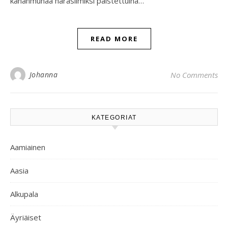
kananmunaa häräsilmiksi paistettuina…
READ MORE
Johanna
No Comments
KATEGORIAT
Aamiainen
Aasia
Alkupala
Äyriäiset