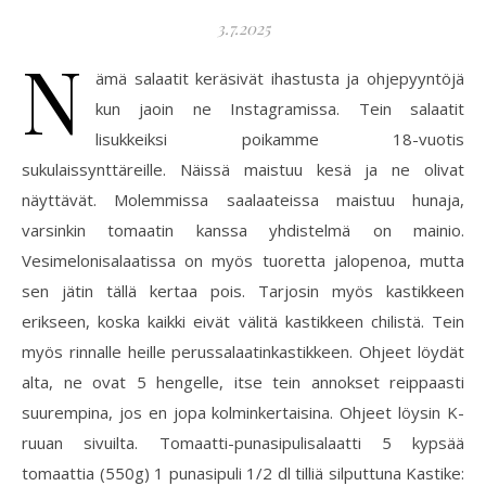
3.7.2025
N
ämä salaatit keräsivät ihastusta ja ohjepyyntöjä
kun jaoin ne Instagramissa. Tein salaatit
lisukkeiksi poikamme 18-vuotis
sukulaissynttäreille. Näissä maistuu kesä ja ne olivat
näyttävät. Molemmissa saalaateissa maistuu hunaja,
varsinkin tomaatin kanssa yhdistelmä on mainio.
Vesimelonisalaatissa on myös tuoretta jalopenoa, mutta
sen jätin tällä kertaa pois. Tarjosin myös kastikkeen
erikseen, koska kaikki eivät välitä kastikkeen chilistä. Tein
myös rinnalle heille perussalaatinkastikkeen. Ohjeet löydät
alta, ne ovat 5 hengelle, itse tein annokset reippaasti
suurempina, jos en jopa kolminkertaisina. Ohjeet löysin K-
ruuan sivuilta. Tomaatti-punasipulisalaatti 5 kypsää
tomaattia (550g) 1 punasipuli 1/2 dl tilliä silputtuna Kastike: