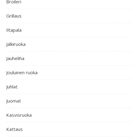
Broileri
Grillaus
Iltapala
Jälkiruoka
Jauheliha
Jouluinen ruoka
Juhlat
Juomat
Kasvisruoka
Kattaus