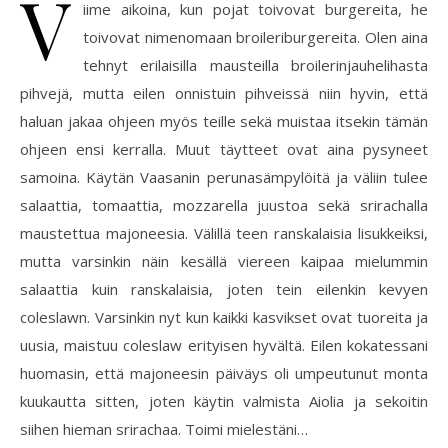
V
iime aikoina, kun pojat toivovat burgereita, he
toivovat nimenomaan broileriburgereita. Olen aina
tehnyt erilaisilla mausteilla broilerinjauhelihasta
pihvejä, mutta eilen onnistuin pihveissä niin hyvin, että
haluan jakaa ohjeen myös teille sekä muistaa itsekin tämän
ohjeen ensi kerralla. Muut täytteet ovat aina pysyneet
samoina. Käytän Vaasanin perunasämpylöitä ja väliin tulee
salaattia, tomaattia, mozzarella juustoa sekä srirachalla
maustettua majoneesia. Välillä teen ranskalaisia lisukkeiksi,
mutta varsinkin näin kesällä viereen kaipaa mielummin
salaattia kuin ranskalaisia, joten tein eilenkin kevyen
coleslawn. Varsinkin nyt kun kaikki kasvikset ovat tuoreita ja
uusia, maistuu coleslaw erityisen hyvältä. Eilen kokatessani
huomasin, että majoneesin päiväys oli umpeutunut monta
kuukautta sitten, joten käytin valmista Aiolia ja sekoitin
siihen hieman srirachaa. Toimi mielestäni…