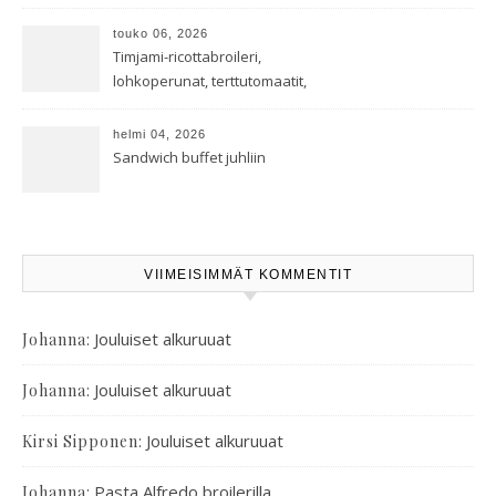
touko 06, 2026
Timjami-ricottabroileri,
lohkoperunat, terttutomaatit,
oreganoleivät sekä Aramin
salaatti
helmi 04, 2026
Sandwich buffet juhliin
VIIMEISIMMÄT KOMMENTIT
:
Jouluiset alkuruuat
Johanna
:
Jouluiset alkuruuat
Johanna
:
Jouluiset alkuruuat
Kirsi Sipponen
:
Pasta Alfredo broilerilla
Johanna