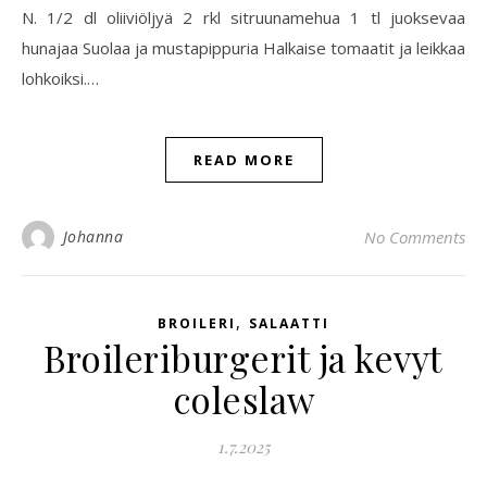
N. 1/2 dl oliiviöljyä 2 rkl sitruunamehua 1 tl juoksevaa
hunajaa Suolaa ja mustapippuria Halkaise tomaatit ja leikkaa
lohkoiksi.…
READ MORE
Johanna
No Comments
,
BROILERI
SALAATTI
Broileriburgerit ja kevyt
coleslaw
1.7.2025