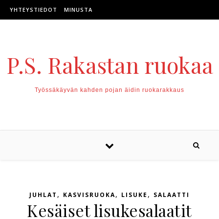
Skip to content
YHTEYSTIEDOT
MINUSTA
P.S. Rakastan ruokaa
Työssäkäyvän kahden pojan äidin ruokarakkaus
,
,
,
JUHLAT
KASVISRUOKA
LISUKE
SALAATTI
Kesäiset lisukesalaatit