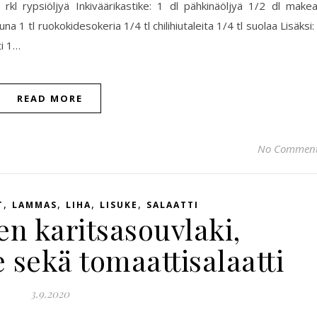
rkl rypsiöljyä Inkiväärikastike: 1 dl pähkinäöljyä 1/2 dl make
una 1 tl ruokokidesokeria 1/4 tl chilihiutaleita 1/4 tl suolaa Lisäksi:
ti 1…
READ MORE
No Commen
,
,
,
,
T
LAMMAS
LIHA
LISUKE
SALAATTI
en karitsasouvlaki,
e sekä tomaattisalaatti
3.9.2020