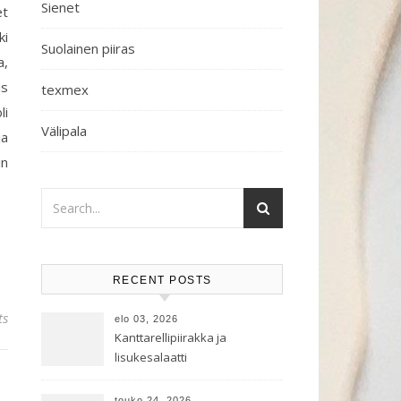
Sienet
et
ki
Suolainen piiras
a,
is
texmex
li
Välipala
ja
in
RECENT POSTS
ts
elo 03, 2026
Kanttarellipiirakka ja
lisukesalaatti
touko 24, 2026