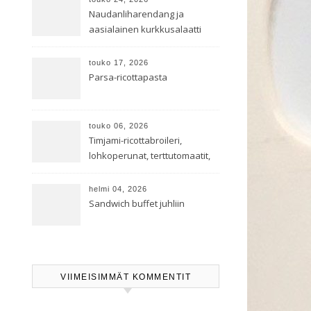
Naudanliharendang ja
aasialainen kurkkusalaatti
touko 17, 2026
Parsa-ricottapasta
touko 06, 2026
Timjami-ricottabroileri,
lohkoperunat, terttutomaatit,
oreganoleivät sekä Aramin
salaatti
helmi 04, 2026
Sandwich buffet juhliin
VIIMEISIMMÄT KOMMENTIT