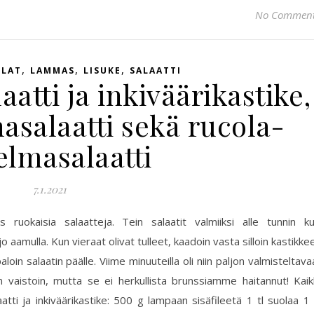
No Commen
,
,
,
HLAT
LAMMAS
LISUKE
SALAATTI
atti ja inkiväärikastike,
asalaatti sekä rucola-
elmasalaatti
7.1.2021
ruokaisia salaatteja. Tein salaatit valmiiksi alle tunnin k
 aamulla. Kun vieraat olivat tulleet, kaadoin vasta silloin kastikke
aloin salaatin päälle. Viime minuuteilla oli niin paljon valmisteltava
 vaistoin, mutta se ei herkullista brunssiamme haitannut! Kaik
ti ja inkiväärikastike: 500 g lampaan sisäfileetä 1 tl suolaa 1 