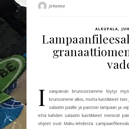
Johanna
,
ALKUPALA
JU
Lampaanfileesala
granaattiomen
vad
I
sänpäivän brunssistamme löytyi myös 
brunssimme alkoi, mutta kastikkeet tein jo
salaatin päälle ja paistoin lampaan ja viip
että kahden salaatin kastikkeet menivät päin
ohjeet ovat Maku-lehdestä. Lampaanfileesalaat