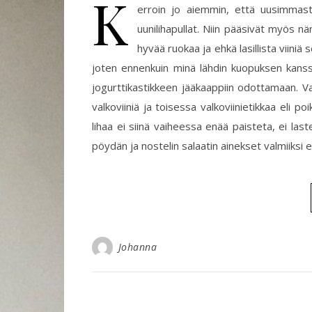
K
erroin jo aiemmin, että uusimmasta
uunilihapullat. Niin pääsivät myös n
hyvää ruokaa ja ehkä lasillista viiniä 
joten ennenkuin minä lähdin kuopuksen kanssa v
jogurttikastikkeen jääkaappiin odottamaan. Valm
valkoviiniä ja toisessa valkoviinietikkaa eli po
lihaa ei siinä vaiheessa enää paisteta, ei last
pöydän ja nostelin salaatin ainekset valmiiksi e
Johanna