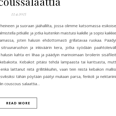
coussalaattia
22.4.2025
rheineen ja suoraan jäähallilta, jossa olimme katsomassa esikois
lmistella pitkälle ja jotka kuitenkin maistuisi kaikille ja sopisi kaikki
lkamassa, joten halusin ehdottomasti grillatavaa ruokaa. Päädy
 sitruunaruohon ja inkiväärin kera, jotka syödään paahtoleiväl
alusin kahta eri lihaa ja päädyin marinoimaan broilerin sisäfilei
kebakoita. Kebakot pitäisi tehdä lampaasta tai karitsasta, mut
ä laittanut niitä grillitikkuihin, vaan tein niistä kebakon mallis
sviksiksi tähän pöytään päätyi mukaan parsa, fenkoli ja nektariini
lin couscous salaattia…
READ MORE