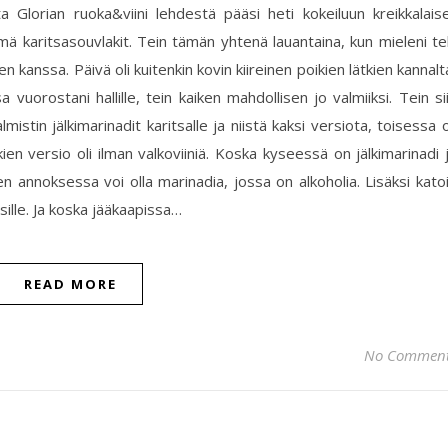
 Glorian ruoka&viini lehdestä pääsi heti kokeiluun kreikkalais
ämä karitsasouvlakit. Tein tämän yhtenä lauantaina, kun mieleni te
sen kanssa. Päivä oli kuitenkin kovin kiireinen poikien lätkien kannalt
uorostani hallille, tein kaiken mahdollisen jo valmiiksi. Tein si
istin jälkimarinadit karitsalle ja niistä kaksi versiota, toisessa o
ikien versio oli ilman valkoviiniä. Koska kyseessä on jälkimarinadi 
en annoksessa voi olla marinadia, jossa on alkoholia. Lisäksi kato
sille. Ja koska jääkaapissa…
READ MORE
No Commen