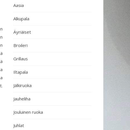
Aasia
Alkupala
en
Äyriäiset
en
in
Broileri
lä
Grillaus
tä
ta
Iltapala
ia
Jälkiruoka
t.
Jauheliha
Jouluinen ruoka
Juhlat