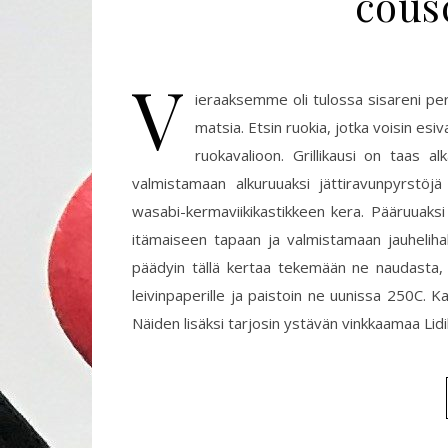
cous
V
ieraaksemme oli tulossa sisareni pe
matsia. Etsin ruokia, jotka voisin esiva
ruokavalioon. Grillikausi on taas a
valmistamaan alkuruuaksi jättiravunpyrstöjä
wasabi-kermaviikikastikkeen kera. Pääruuaksi h
itämaiseen tapaan ja valmistamaan jauheliha
päädyin tällä kertaa tekemään ne naudasta, enk
leivinpaperille ja paistoin ne uunissa 250C. Ka
Näiden lisäksi tarjosin ystävän vinkkaamaa Lidi