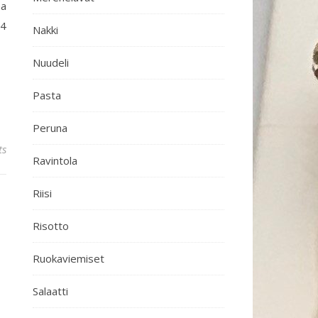
aa
 4
Nakki
Nuudeli
Pasta
Peruna
ts
Ravintola
Riisi
Risotto
Ruokaviemiset
Salaatti