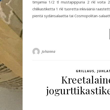
timjamia 1/2 tl mustapippuria 2 rkl voita 2 
chilikastiketta 1 rkl tuoretta inkivääriä raastett
pientä sydänsalaattia tai Cosmopolitan-salaat
Johanna
,
GRILLAUS
JUHLA
Kreetalain
jogurttikastik