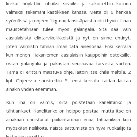
kurkut höylättiin ohuiksi siivuiksi ja sekoitettiin kotona
valmiiksi tekemäni kastikkeen kanssa. Meitä oli 6 henkeä
syömässä ja ohjeen 1kg naudansisäpaistia riitti hyvin. Lihan
maustetahnaan tulee myös galangalia. Sitä saa vain
aasialaisista elintarvikeliikkeistä ja nyt en sinne ehtinyt,
joten valmistin tahnan ilman tätä ainesosaa. Ensi kerralla
kun menen Hakaniemen aasialaisiin kauppoihin ostoksille,
ostan galangalia ja pakastan seuraavaa tarvetta varten.
Tämä oli erittäin maistuva ohje, laitoin itse chiliä maltilla, 2
kpl. Ohjeessa suositeltiin 5, ensi kerralla taidan laittaa
ainakin yhden enemmän.
Kun liha on valmis, siitä poistetaan kanelitanko ja
tähtianikset. Kanelitanko on helppo poistaa, mutta itse en
ainakaan onnistunut paikantamaan enää tähtianiksia kuin
myöskään neilikoita, näistä sattumista on hyvä ruokailijoita
kuitenkin varoittaa.