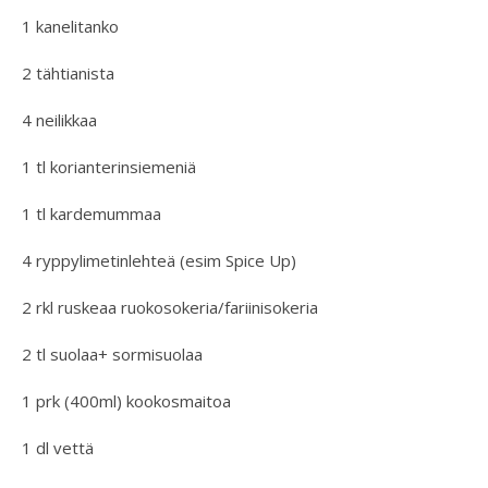
1 kanelitanko
2 tähtianista
4 neilikkaa
1 tl korianterinsiemeniä
1 tl kardemummaa
4 ryppylimetinlehteä (esim Spice Up)
2 rkl ruskeaa ruokosokeria/fariinisokeria
2 tl suolaa+ sormisuolaa
1 prk (400ml) kookosmaitoa
1 dl vettä