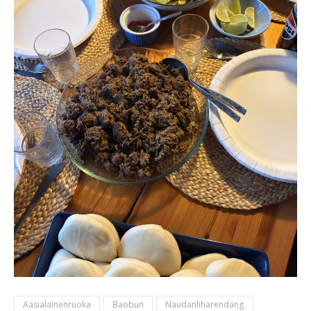
Aasialainenruoka
Baobun
Naudanliharendang