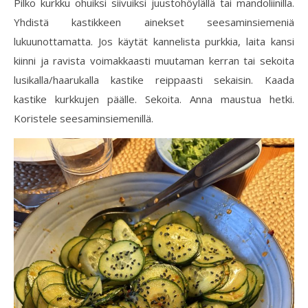
Pilko kurkku ohuiksi siivuiksi juustohöylällä tai mandoliinilla.
Yhdistä kastikkeen ainekset seesaminsiemeniä
lukuunottamatta. Jos käytät kannelista purkkia, laita kansi
kiinni ja ravista voimakkaasti muutaman kerran tai sekoita
lusikalla/haarukalla kastike reippaasti sekaisin. Kaada
kastike kurkkujen päälle. Sekoita. Anna maustua hetki.
Koristele seesaminsiemenillä.