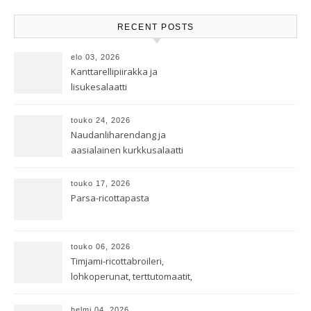
RECENT POSTS
elo 03, 2026
Kanttarellipiirakka ja
lisukesalaatti
touko 24, 2026
Naudanliharendang ja
aasialainen kurkkusalaatti
touko 17, 2026
Parsa-ricottapasta
touko 06, 2026
Timjami-ricottabroileri,
lohkoperunat, terttutomaatit,
oreganoleivät sekä Aramin
salaatti
helmi 04, 2026