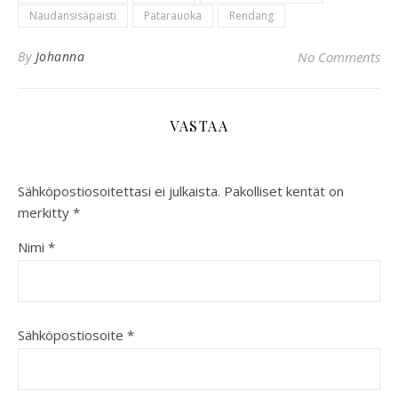
Naudansisäpaisti
Patarauoka
Rendang
By
Johanna
No Comments
VASTAA
Sähköpostiosoitettasi ei julkaista.
Pakolliset kentät on
merkitty
*
Nimi
*
Sähköpostiosoite
*