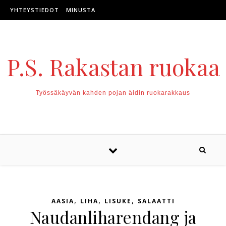
Skip to content
YHTEYSTIEDOT
MINUSTA
P.S. Rakastan ruokaa
Työssäkäyvän kahden pojan äidin ruokarakkaus
,
,
,
AASIA
LIHA
LISUKE
SALAATTI
Naudanliharendang ja