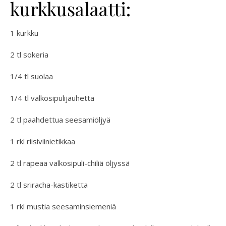
kurkkusalaatti:
1 kurkku
2 tl sokeria
1/4 tl suolaa
1/4 tl valkosipulijauhetta
2 tl paahdettua seesamiöljyä
1 rkl riisiviinietikkaa
2 tl rapeaa valkosipuli-chiliä öljyssä
2 tl sriracha-kastiketta
1 rkl mustia seesaminsiemeniä