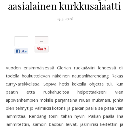
aasialainen kurkkusalaatti
24.5.2026
Pin
It!
Vuoden ensimmäisessä Glorian ruoka&viini lehdessä oli
todella houkuttelevan näköinen naudanliharendang Rakas
curry-artikkelissa. Sopiva hetki kokeilla ohjetta tuli, kun
päätin että ruokahuoltoa helpottaakseni vien
appivanhempien mökille perjantaina ruuan mukanani, jonka
olen tehnyt jo valmiiksi kotona ja paikan päällä se pitää vain
lämmittää. Rendang toimi tähän hyvin. Paikan päällä liha
lämmitettiin, samoin baobun leivät, jasmiiriisi keitettiin ja