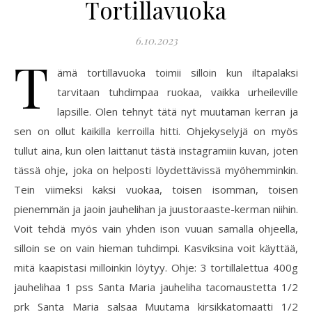
Tortillavuoka
6.10.2023
T
ämä tortillavuoka toimii silloin kun iltapalaksi
tarvitaan tuhdimpaa ruokaa, vaikka urheileville
lapsille. Olen tehnyt tätä nyt muutaman kerran ja
sen on ollut kaikilla kerroilla hitti. Ohjekyselyjä on myös
tullut aina, kun olen laittanut tästä instagramiin kuvan, joten
tässä ohje, joka on helposti löydettävissä myöhemminkin.
Tein viimeksi kaksi vuokaa, toisen isomman, toisen
pienemmän ja jaoin jauhelihan ja juustoraaste-kerman niihin.
Voit tehdä myös vain yhden ison vuuan samalla ohjeella,
silloin se on vain hieman tuhdimpi. Kasviksina voit käyttää,
mitä kaapistasi milloinkin löytyy. Ohje: 3 tortillalettua 400g
jauhelihaa 1 pss Santa Maria jauheliha tacomaustetta 1/2
prk Santa Maria salsaa Muutama kirsikkatomaatti 1/2