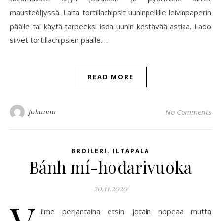
mausteöljyssä. Laita tortillachipsit uuninpellille leivinpaperin
päälle tai käytä tarpeeksi isoa uunin kestävää astiaa. Lado
siivet tortillachipsien päälle.…
READ MORE
Johanna
No Comments
,
BROILERI
ILTAPALA
Bánh mí-hodarivuoka
20.11.2020
V
iime perjantaina etsin jotain nopeaa mutta