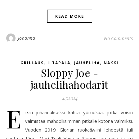
READ MORE
Johanna
No Comments
,
,
,
GRILLAUS
ILTAPALA
JAUHELIHA
NAKKI
Sloppy Joe -
jauhelihahodarit
4.7.2024
E
tsin juhannukseksi kahta yöruokaa, jotka voisin
valmistaa mahdollisimman pitkälle kotona valmiiksi.
Vuoden 2019 Glorian ruoka&viini lehdestä tuli
vastaan tämä Meri-Tuuli Väntsin Sloppy Joe ohje ja se