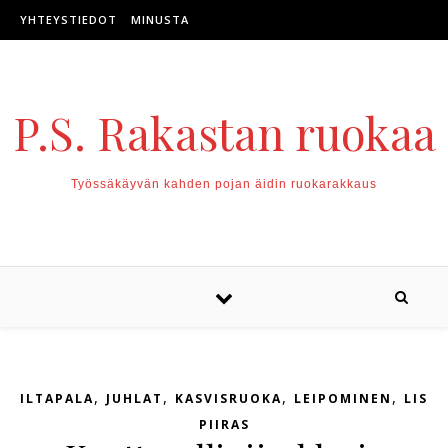
Skip to content
YHTEYSTIEDOT
MINUSTA
P.S. Rakastan ruokaa
Työssäkäyvän kahden pojan äidin ruokarakkaus
,
,
,
,
ILTAPALA
JUHLAT
KASVISRUOKA
LEIPOMINEN
LISU
PIIRAS