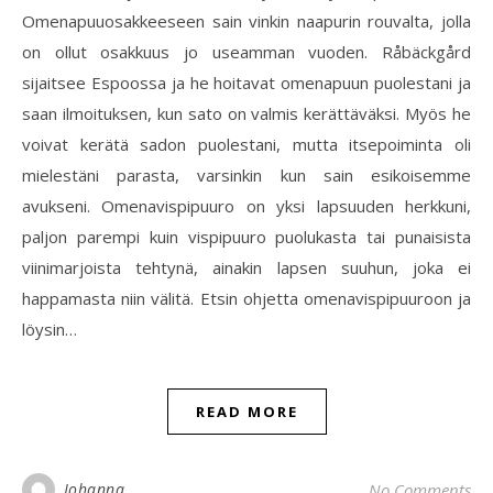
Omenapuuosakkeeseen sain vinkin naapurin rouvalta, jolla
on ollut osakkuus jo useamman vuoden. Råbäckgård
sijaitsee Espoossa ja he hoitavat omenapuun puolestani ja
saan ilmoituksen, kun sato on valmis kerättäväksi. Myös he
voivat kerätä sadon puolestani, mutta itsepoiminta oli
mielestäni parasta, varsinkin kun sain esikoisemme
avukseni. Omenavispipuuro on yksi lapsuuden herkkuni,
paljon parempi kuin vispipuuro puolukasta tai punaisista
viinimarjoista tehtynä, ainakin lapsen suuhun, joka ei
happamasta niin välitä. Etsin ohjetta omenavispipuuroon ja
löysin…
READ MORE
Johanna
No Comments