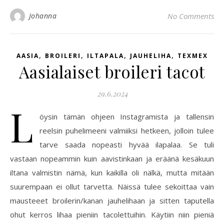
Johanna
No Comments
,
,
,
,
AASIA
BROILERI
ILTAPALA
JAUHELIHA
TEXMEX
Aasialaiset broileri tacot
29.6.2024
L
öysin tämän ohjeen Instagramista ja tallensin
reelsin puhelimeeni valmiiksi hetkeen, jolloin tulee
tarve saada nopeasti hyvää ilapalaa. Se tuli
vastaan nopeammin kuin aavistinkaan ja eräänä kesäkuun
iltana valmistin nämä, kun kaikilla oli nälkä, mutta mitään
suurempaan ei ollut tarvetta. Näissä tulee sekoittaa vain
mausteeet broilerin/kanan jauhelihaan ja sitten taputella
ohut kerros lihaa pieniin tacolettuihin. Käytiin niin pieniä