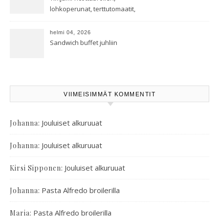
lohkoperunat, terttutomaatit,
oreganoleivät sekä Aramin
salaatti
helmi 04, 2026
Sandwich buffet juhliin
VIIMEISIMMÄT KOMMENTIT
:
Jouluiset alkuruuat
Johanna
:
Jouluiset alkuruuat
Johanna
:
Jouluiset alkuruuat
Kirsi Sipponen
:
Pasta Alfredo broilerilla
Johanna
:
Pasta Alfredo broilerilla
Maria