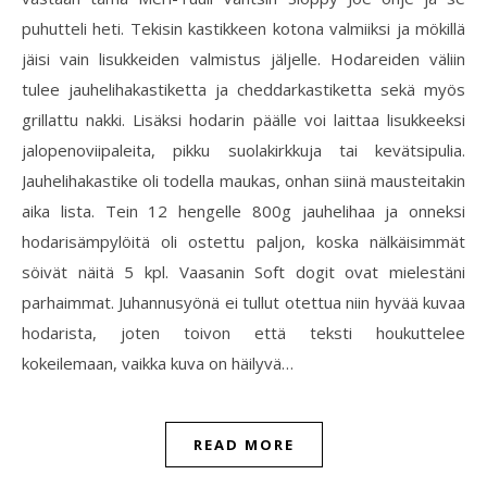
puhutteli heti. Tekisin kastikkeen kotona valmiiksi ja mökillä
jäisi vain lisukkeiden valmistus jäljelle. Hodareiden väliin
tulee jauhelihakastiketta ja cheddarkastiketta sekä myös
grillattu nakki. Lisäksi hodarin päälle voi laittaa lisukkeeksi
jalopenoviipaleita, pikku suolakirkkuja tai kevätsipulia.
Jauhelihakastike oli todella maukas, onhan siinä mausteitakin
aika lista. Tein 12 hengelle 800g jauhelihaa ja onneksi
hodarisämpylöitä oli ostettu paljon, koska nälkäisimmät
söivät näitä 5 kpl. Vaasanin Soft dogit ovat mielestäni
parhaimmat. Juhannusyönä ei tullut otettua niin hyvää kuvaa
hodarista, joten toivon että teksti houkuttelee
kokeilemaan, vaikka kuva on häilyvä…
READ MORE