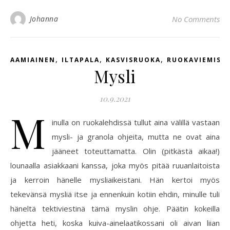
Johanna
No Comments
,
,
,
AAMIAINEN
ILTAPALA
KASVISRUOKA
RUOKAVIEMISE
Mysli
10.9.2021
M
inulla on ruokalehdissä tullut aina välillä vastaan
mysli- ja granola ohjeita, mutta ne ovat aina
jääneet toteuttamatta. Olin (pitkästä aikaa!)
lounaalla asiakkaani kanssa, joka myös pitää ruuanlaitoista
ja kerroin hänelle mysliaikeistani. Hän kertoi myös
tekevänsä mysliä itse ja ennenkuin kotiin ehdin, minulle tuli
häneltä tektiviestinä tämä myslin ohje. Päätin kokeilla
ohjetta heti, koska kuiva-ainelaatikossani oli aivan liian