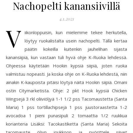
Nachopelti kanansiivillä
4.1.2021
V
iikonloppuisin, kun mielemme tekee herkutella,
löytyy ruokalistalta usein nachopelti. Tällä kertaa
päätin kokeilla kuitenkin jauhelihan sijasta
kanansiipiä, kun vastaan tuli hyvä ohje K-Ruoka lehdessä.
Ohjeessa käytetään Hookin kypsiä siipiä, joten ruoka
valmistuu nopeasti. Ja koska ohje on K-Ruoka lehdestä, niin
ainakin K-kaupoista pitäisi löytyä näitä Hookin siipiä. Omani
ostin Citymarketista. Ohje: 2 pkt Hook kypsiä Chicken
Wingsejä 3 rkl oliiviöljyä 1-1 1/2 pss Tacomaustetta (Santa
Maria) 1 pss tortillachipsejä 1 pss juustoraastetta 1-2
avocadoa 1 pieni punasipuli 2 tomaattia 1/2 ruukkua
korianteria Lisäksi: Tacokastiketta (Santa Maria) Sekoita
tacomauste öljyn joukkoon ja pyörittele siivet