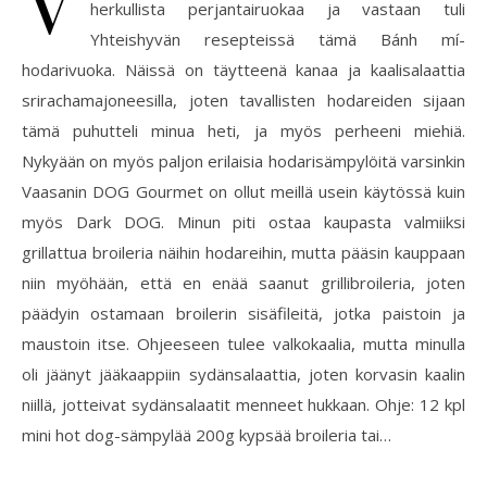
herkullista perjantairuokaa ja vastaan tuli
Yhteishyvän resepteissä tämä Bánh mí-
hodarivuoka. Näissä on täytteenä kanaa ja kaalisalaattia
srirachamajoneesilla, joten tavallisten hodareiden sijaan
tämä puhutteli minua heti, ja myös perheeni miehiä.
Nykyään on myös paljon erilaisia hodarisämpylöitä varsinkin
Vaasanin DOG Gourmet on ollut meillä usein käytössä kuin
myös Dark DOG. Minun piti ostaa kaupasta valmiiksi
grillattua broileria näihin hodareihin, mutta pääsin kauppaan
niin myöhään, että en enää saanut grillibroileria, joten
päädyin ostamaan broilerin sisäfileitä, jotka paistoin ja
maustoin itse. Ohjeeseen tulee valkokaalia, mutta minulla
oli jäänyt jääkaappiin sydänsalaattia, joten korvasin kaalin
niillä, jotteivat sydänsalaatit menneet hukkaan. Ohje: 12 kpl
mini hot dog-sämpylää 200g kypsää broileria tai…