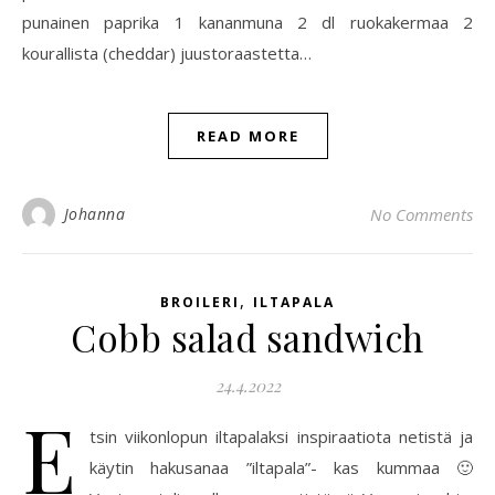
punainen paprika 1 kananmuna 2 dl ruokakermaa 2
kourallista (cheddar) juustoraastetta…
READ MORE
Johanna
No Comments
,
BROILERI
ILTAPALA
Cobb salad sandwich
24.4.2022
E
tsin viikonlopun iltapalaksi inspiraatiota netistä ja
käytin hakusanaa ”iltapala”- kas kummaa 🙂