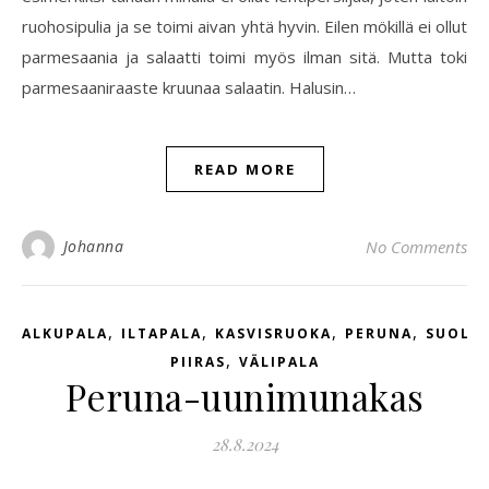
ruohosipulia ja se toimi aivan yhtä hyvin. Eilen mökillä ei ollut
parmesaania ja salaatti toimi myös ilman sitä. Mutta toki
parmesaaniraaste kruunaa salaatin. Halusin…
READ MORE
Johanna
No Comments
,
,
,
,
ALKUPALA
ILTAPALA
KASVISRUOKA
PERUNA
SUOLA
,
PIIRAS
VÄLIPALA
Peruna-uunimunakas
28.8.2024