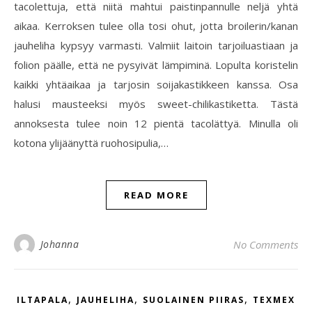
tacolettuja, että niitä mahtui paistinpannulle neljä yhtä
aikaa. Kerroksen tulee olla tosi ohut, jotta broilerin/kanan
jauheliha kypsyy varmasti. Valmiit laitoin tarjoiluastiaan ja
folion päälle, että ne pysyivät lämpiminä. Lopulta koristelin
kaikki yhtäaikaa ja tarjosin soijakastikkeen kanssa. Osa
halusi mausteeksi myös sweet-chilikastiketta. Tästä
annoksesta tulee noin 12 pientä tacolättyä. Minulla oli
kotona ylijäänyttä ruohosipulia,…
READ MORE
Johanna
No Comments
,
,
,
ILTAPALA
JAUHELIHA
SUOLAINEN PIIRAS
TEXMEX