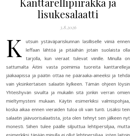
Kanttarellipiirakka ja
lisukesalaatti
3.8.2026
K
utsuin ystäväpariskunnan lasilliselle viiniä ennen
leffaan lähtöä ja pitäähän jotain suolaista olla
tarjolla, kun vieraat tulevat viinille. Minulla on
sattumalta Äitini vasta poimimia tuoreita kanttarelleja
jääkaapissa ja päätin ottaa ne pääraaka-aineeksi ja tehdä
vain yksinkertaisen salaatin kylkeen. Tämän ohjeen löysin
Yhteishyvän sivuilta ja mukailin sitä jonkin verran omien
mieltymysteni mukaan. Käytin esimerkiksi valmispohjaa,
koska aikaa ennen vieraiden tuloa oli vain tunti. Lisäksi tein
salaatin jäävuorisalaatista, jota olen tehnyt sen jälkeen nyt
monesti. Siihen tulee päälle silputtua lehtipersiljaa, mutta
esimerkiksi tänään minulla ei ollut lehtipersiljaa, joten laitoin