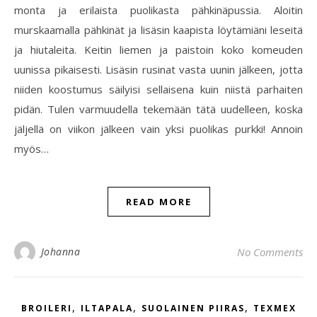
monta ja erilaista puolikasta pähkinäpussia. Aloitin
murskaamalla pähkinät ja lisäsin kaapista löytämiäni leseitä
ja hiutaleita. Keitin liemen ja paistoin koko komeuden
uunissa pikaisesti. Lisäsin rusinat vasta uunin jälkeen, jotta
niiden koostumus säilyisi sellaisena kuin niistä parhaiten
pidän. Tulen varmuudella tekemään tätä uudelleen, koska
jäljellä on viikon jälkeen vain yksi puolikas purkki! Annoin
myös…
READ MORE
Johanna
No Comments
,
,
,
BROILERI
ILTAPALA
SUOLAINEN PIIRAS
TEXMEX