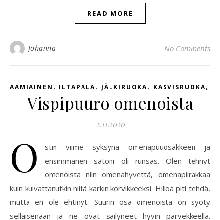
READ MORE
Johanna
No Comments
,
,
,
,
AAMIAINEN
ILTAPALA
JÄLKIRUOKA
KASVISRUOKA
V
Vispipuuro omenoista
2.11.2020
O
stin viime syksynä omenapuuosakkeen ja
ensimmänen satoni oli runsas. Olen tehnyt
omenoista niin omenahyvettä, omenapiirakkaa
kuin kuivattanutkin niitä karkin korvikkeeksi. Hilloa piti tehdä,
mutta en ole ehtinyt. Suurin osa omenoista on syöty
sellaisenaan ja ne ovat säilyneet hyvin parvekkeella.