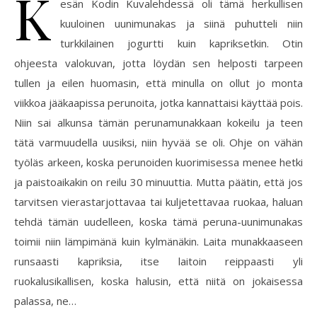
K
esän Kodin Kuvalehdessä oli tämä herkullisen
kuuloinen uunimunakas ja siinä puhutteli niin
turkkilainen jogurtti kuin kapriksetkin. Otin
ohjeesta valokuvan, jotta löydän sen helposti tarpeen
tullen ja eilen huomasin, että minulla on ollut jo monta
viikkoa jääkaapissa perunoita, jotka kannattaisi käyttää pois.
Niin sai alkunsa tämän perunamunakkaan kokeilu ja teen
tätä varmuudella uusiksi, niin hyvää se oli. Ohje on vähän
työläs arkeen, koska perunoiden kuorimisessa menee hetki
ja paistoaikakin on reilu 30 minuuttia. Mutta päätin, että jos
tarvitsen vierastarjottavaa tai kuljetettavaa ruokaa, haluan
tehdä tämän uudelleen, koska tämä peruna-uunimunakas
toimii niin lämpimänä kuin kylmänäkin. Laita munakkaaseen
runsaasti kapriksia, itse laitoin reippaasti yli
ruokalusikallisen, koska halusin, että niitä on jokaisessa
palassa, ne…