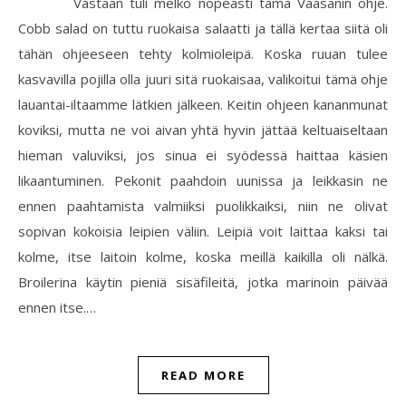
Vastaan tuli melko nopeasti tämä Vaasanin ohje.
Cobb salad on tuttu ruokaisa salaatti ja tällä kertaa siitä oli
tähän ohjeeseen tehty kolmioleipä. Koska ruuan tulee
kasvavilla pojilla olla juuri sitä ruokaisaa, valikoitui tämä ohje
lauantai-iltaamme lätkien jälkeen. Keitin ohjeen kananmunat
koviksi, mutta ne voi aivan yhtä hyvin jättää keltuaiseltaan
hieman valuviksi, jos sinua ei syödessä haittaa käsien
likaantuminen. Pekonit paahdoin uunissa ja leikkasin ne
ennen paahtamista valmiiksi puolikkaiksi, niin ne olivat
sopivan kokoisia leipien väliin. Leipiä voit laittaa kaksi tai
kolme, itse laitoin kolme, koska meillä kaikilla oli nälkä.
Broilerina käytin pieniä sisäfileitä, jotka marinoin päivää
ennen itse.…
READ MORE