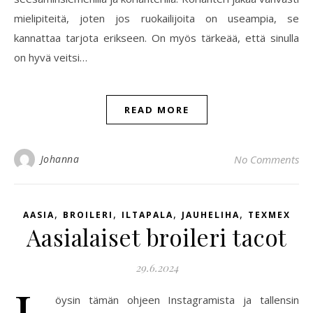
mielipiteitä, joten jos ruokailijoita on useampia, se
kannattaa tarjota erikseen. On myös tärkeää, että sinulla
on hyvä veitsi…
READ MORE
Johanna
No Comments
,
,
,
,
AASIA
BROILERI
ILTAPALA
JAUHELIHA
TEXMEX
Aasialaiset broileri tacot
29.6.2024
L
öysin tämän ohjeen Instagramista ja tallensin