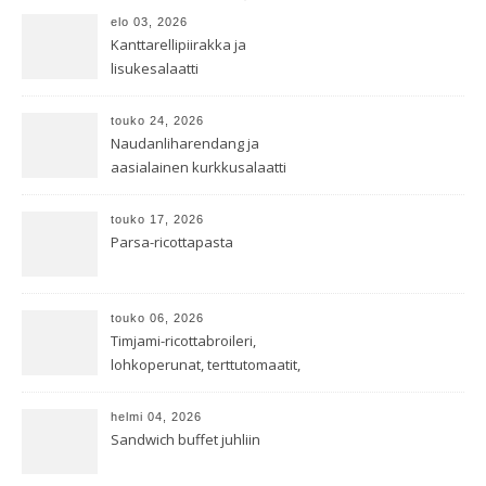
elo 03, 2026
Kanttarellipiirakka ja
lisukesalaatti
touko 24, 2026
Naudanliharendang ja
aasialainen kurkkusalaatti
touko 17, 2026
Parsa-ricottapasta
touko 06, 2026
Timjami-ricottabroileri,
lohkoperunat, terttutomaatit,
oreganoleivät sekä Aramin
salaatti
helmi 04, 2026
Sandwich buffet juhliin