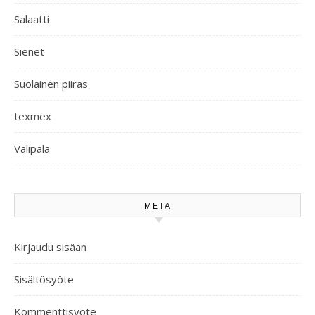
Salaatti
Sienet
Suolainen piiras
texmex
Välipala
META
Kirjaudu sisään
Sisältösyöte
Kommenttisyöte