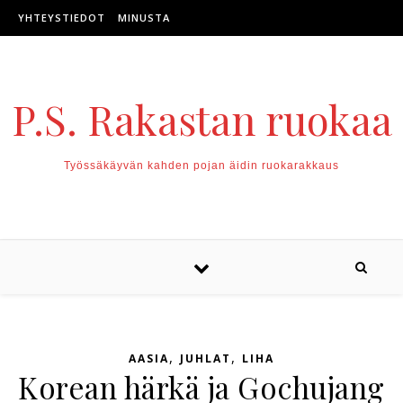
Skip to content
YHTEYSTIEDOT
MINUSTA
P.S. Rakastan ruokaa
Työssäkäyvän kahden pojan äidin ruokarakkaus
,
,
AASIA
JUHLAT
LIHA
Korean härkä ja Gochujang