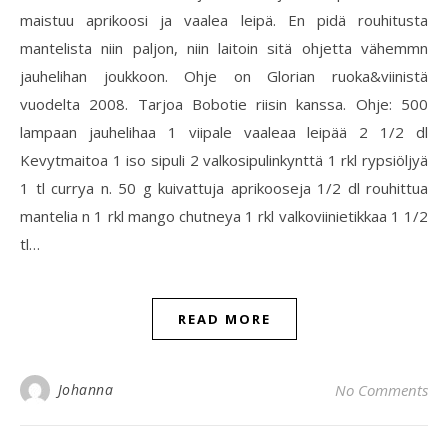
maistuu aprikoosi ja vaalea leipä. En pidä rouhitusta
mantelista niin paljon, niin laitoin sitä ohjetta vähemmn
jauhelihan joukkoon. Ohje on Glorian ruoka&viinistä
vuodelta 2008. Tarjoa Bobotie riisin kanssa. Ohje: 500
lampaan jauhelihaa 1 viipale vaaleaa leipää 2 1/2 dl
Kevytmaitoa 1 iso sipuli 2 valkosipulinkynttä 1 rkl rypsiöljyä
1 tl currya n. 50 g kuivattuja aprikooseja 1/2 dl rouhittua
mantelia n 1 rkl mango chutneya 1 rkl valkoviinietikkaa 1 1/2
tl…
READ MORE
Johanna
No Comments