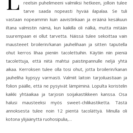
reelsin puhelimeeni valmiiksi hetkeen, jolloin tulee
tarve saada nopeasti hyvää ilapalaa. Se tuli
vastaan nopeammin kuin aavistinkaan ja eräänä kesäkuun
iltana valmistin nämä, kun kaikilla oli nälkä, mutta mitään
suurempaan ei ollut tarvetta. Näissä tulee sekoittaa vain
mausteeet broilerin/kanan jauhelihaan ja sitten taputella
ohut kerros lihaa pieniin tacolettuihin. Käytiin niin pieniä
tacolettuja, että niitä mahtui paistinpannulle neljä yhtä
aikaa. Kerroksen tulee olla tosi ohut, jotta broilerin/kanan
jauheliha kypsyy varmasti. Valmiit laitoin tarjoiluastiaan ja
folion päälle, että ne pysyivät lämpiminä. Lopulta koristelin
kaikki yhtäaikaa ja tarjosin soijakastikkeen kanssa. Osa
halusi mausteeksi myös sweet-chilikastiketta. Tästä
annoksesta tulee noin 12 pientä tacolättyä. Minulla oli
kotona ylijäänyttä ruohosipulia,…