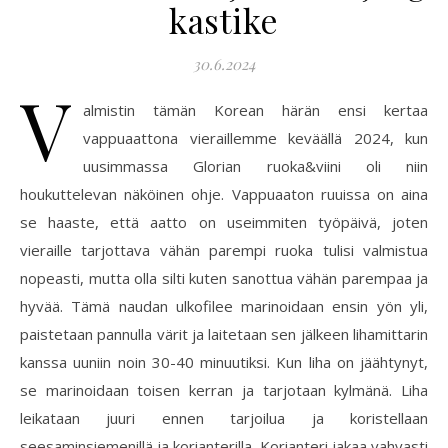
kastike
30.6.2024
V
almistin tämän Korean härän ensi kertaa
vappuaattona vieraillemme keväällä 2024, kun
uusimmassa Glorian ruoka&viini oli niin
houkuttelevan näköinen ohje. Vappuaaton ruuissa on aina
se haaste, että aatto on useimmiten työpäivä, joten
vieraille tarjottava vähän parempi ruoka tulisi valmistua
nopeasti, mutta olla silti kuten sanottua vähän parempaa ja
hyvää. Tämä naudan ulkofilee marinoidaan ensin yön yli,
paistetaan pannulla värit ja laitetaan sen jälkeen lihamittarin
kanssa uuniin noin 30-40 minuutiksi. Kun liha on jäähtynyt,
se marinoidaan toisen kerran ja tarjotaan kylmänä. Liha
leikataan juuri ennen tarjoilua ja koristellaan
seesaminsiemenillä ja korianterilla. Korianteri jakaa vahvasti