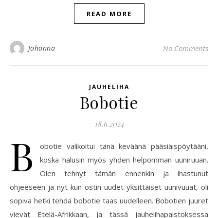
READ MORE
Johanna
No Comments
JAUHELIHA
Bobotie
18.6.2024
B
obotie valikoitui tänä keväänä pääsiäispöytääni,
koska halusin myös yhden helpomman uuniruuan.
Olen tehnyt tämän ennenkin ja ihastunut
ohjeeseen ja nyt kun ostin uudet yksittäiset uunivuuat, oli
sopiva hetki tehdä bobotie taas uudelleen. Bobotien juuret
vievät Etelä-Afrikkaan, ja tässä jauhelihapaistoksessa