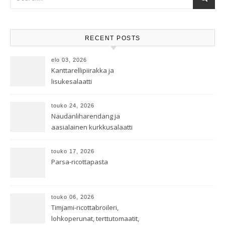
RECENT POSTS
elo 03, 2026
Kanttarellipiirakka ja
lisukesalaatti
touko 24, 2026
Naudanliharendang ja
aasialainen kurkkusalaatti
touko 17, 2026
Parsa-ricottapasta
touko 06, 2026
Timjami-ricottabroileri,
lohkoperunat, terttutomaatit,