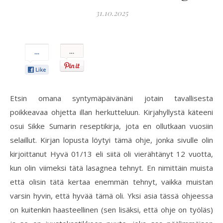
31.10.2025
Pin
It!
Etsin omana syntymäpäivänäni jotain tavallisesta
poikkeavaa ohjetta illan herkutteluun. Kirjahyllystä käteeni
osui Sikke Sumarin reseptikirja, jota en ollutkaan vuosiin
selaillut. Kirjan lopusta löytyi tämä ohje, jonka sivulle olin
kirjoittanut Hyvä 01/13 eli siitä oli vierähtänyt 12 vuotta,
kun olin viimeksi tätä lasagnea tehnyt. En nimittäin muista
että olisin tätä kertaa enemmän tehnyt, vaikka muistan
varsin hyvin, että hyvää tämä oli. Yksi asia tässä ohjeessa
on kuitenkin haasteellinen (sen lisäksi, että ohje on työläs)