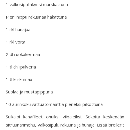
1 valkosipulinkynsi murskattuna
Pieni nippu rakuunaa hakattuna
1 rkl hunajaa
1 rkl voita
2 dl ruokakermaa
1 tl chilipulveria
1 tl kurkumaa
Suolaa ja mustapippuria
10 aurinkokuivattuatomaattia pieneksi pilkottuina
Suikaloi kanafileet ohuiksi viipaleiksi. Sekoita keskenään
sitruunanmehu, valkosipuli, rakuuna ja hunaja. Lisää broilerit