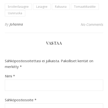
broilerilasagne
Lasagne
Rakuuna
Tomaattikastike
Uuniruoka
By
Johanna
No Comments
VASTAA
Sähköpostiosoitettasi ei julkaista.
Pakolliset kentät on
merkitty
*
Nimi
*
Sähköpostiosoite
*