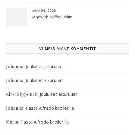
oreganoleivät sekä Aramin
salaatti
helmi 04, 2026
Sandwich buffet juhliin
VIIMEISIMMÄT KOMMENTIT
:
Jouluiset alkuruuat
Johanna
:
Jouluiset alkuruuat
Johanna
:
Jouluiset alkuruuat
Kirsi Sipponen
:
Pasta Alfredo broilerilla
Johanna
:
Pasta Alfredo broilerilla
Maria