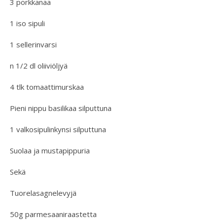
3 porkkanaa
1 iso sipuli
1 sellerinvarsi
n 1/2 dl oliiviöljyä
4 tlk tomaattimurskaa
Pieni nippu basilikaa silputtuna
1 valkosipulinkynsi silputtuna
Suolaa ja mustapippuria
Sekä
Tuorelasagnelevyjä
50g parmesaaniraastetta