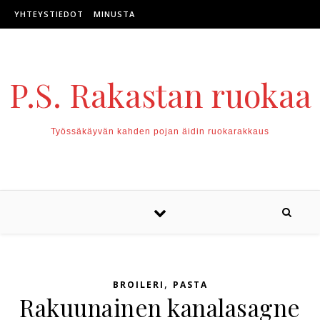
Skip to content
YHTEYSTIEDOT
MINUSTA
P.S. Rakastan ruokaa
Työssäkäyvän kahden pojan äidin ruokarakkaus
,
BROILERI
PASTA
Rakuunainen kanalasagne