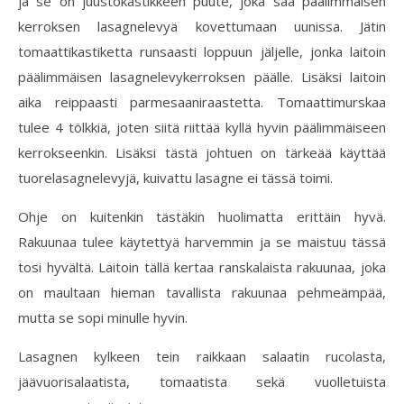
ja se on juustokastikkeen puute, joka saa päälimmäisen
kerroksen lasagnelevyä kovettumaan uunissa. Jätin
tomaattikastiketta runsaasti loppuun jäljelle, jonka laitoin
päälimmäisen lasagnelevykerroksen päälle. Lisäksi laitoin
aika reippaasti parmesaaniraastetta. Tomaattimurskaa
tulee 4 tölkkiä, joten siitä riittää kyllä hyvin päälimmäiseen
kerrokseenkin. Lisäksi tästä johtuen on tärkeää käyttää
tuorelasagnelevyjä, kuivattu lasagne ei tässä toimi.
Ohje on kuitenkin tästäkin huolimatta erittäin hyvä.
Rakuunaa tulee käytettyä harvemmin ja se maistuu tässä
tosi hyvältä. Laitoin tällä kertaa ranskalaista rakuunaa, joka
on maultaan hieman tavallista rakuunaa pehmeämpää,
mutta se sopi minulle hyvin.
Lasagnen kylkeen tein raikkaan salaatin rucolasta,
jäävuorisalaatista, tomaatista sekä vuolletuista