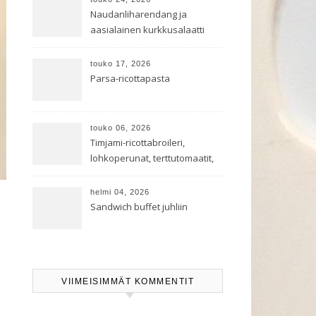
Naudanliharendang ja
aasialainen kurkkusalaatti
touko 17, 2026
Parsa-ricottapasta
touko 06, 2026
Timjami-ricottabroileri,
lohkoperunat, terttutomaatit,
oreganoleivät sekä Aramin
salaatti
helmi 04, 2026
Sandwich buffet juhliin
VIIMEISIMMÄT KOMMENTIT