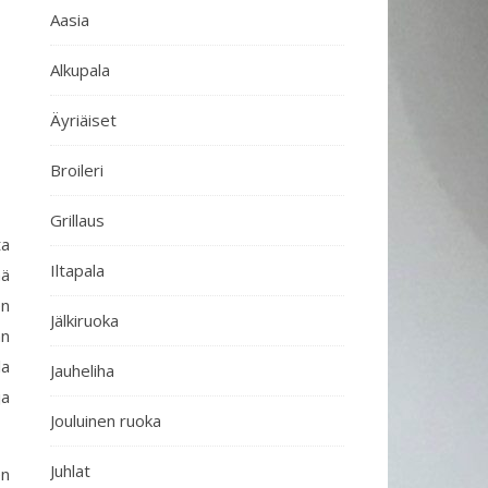
Aasia
Alkupala
Äyriäiset
Broileri
Grillaus
ta
Iltapala
ää
en
Jälkiruoka
än
la
Jauheliha
ja
Jouluinen ruoka
Juhlat
en