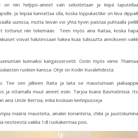
 on niin helppo-aineet vain sekoitetaan ja leipä taputella
apsille. Ja leipää kannattaa olla, koska loppukastike on kiva dippail
päällä uunissa, mutta leivän voi yhtä hyvin paistaa puhtaalla pellil
 olet tottunut niin tekemään. Teen myös aina Raitaa, koska hap
 Aikuiset voivat halutessaan hakea lisää tulisuutta annokseen vaik
sunnuntain kunnaiksi kangasservetit. Ostin myös viime Thaima
sialaisten ruokien kanssa. Ohje on Kodin Kuvalehdestä.
iksi. Tee sen jälkeen Raita ja laita se maustumaan jääkaappii
 ja ottamalla muut aineet esiin. Tarjoa lisänä Basmatiriisiä. It
äytän aina Uncle Ben’siä, enkä koskaan keitinpusseja.
aampia määriä mausteita, ainakin korianteria, chiliä ja juustokumin
tää nesteestä vaikka 1dl ruokakermaa pois.