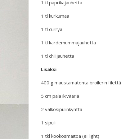
1 tl paprikajauhetta
1 tl kurkumaa
1 tl currya
1 tl kardemummajauhetta
1 tl chilijauhetta
Lisäksi
400 g maustamatonta broilerin filettä
5 cm pala ikivääriä
2 valkosipulinkynttä
1 sipuli
1 tkl kookosmaitoa (ei light)