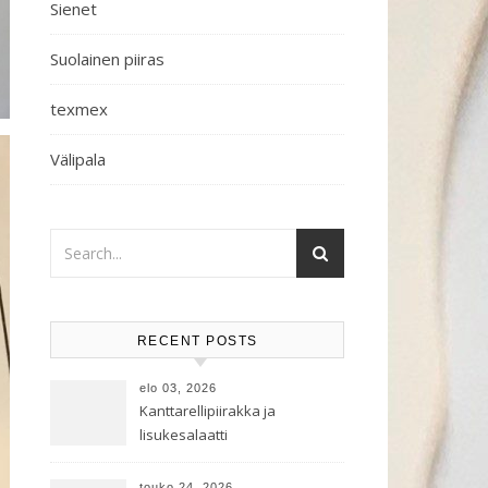
Sienet
Suolainen piiras
texmex
Välipala
RECENT POSTS
elo 03, 2026
Kanttarellipiirakka ja
lisukesalaatti
touko 24, 2026