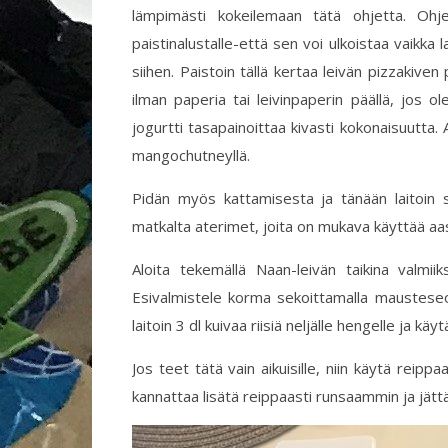
lämpimästi kokeilemaan tätä ohjetta. Ohje
paistinalustalle-että sen voi ulkoistaa vaikka l
siihen. Paistoin tällä kertaa leivän pizzakiven 
ilman paperia tai leivinpaperin päällä, jos
jogurtti tasapainoittaa kivasti kokonaisuutta.
mangochutneyllä.
Pidän myös kattamisesta ja tänään laitoin 
matkalta aterimet, joita on mukava käyttää aa
Aloita tekemällä Naan-leivän taikina valmi
Esivalmistele korma sekoittamalla mausteseos
laitoin 3 dl kuivaa riisiä neljälle hengelle ja k
Jos teet tätä vain aikuisille, niin käytä reipp
kannattaa lisätä reippaasti runsaammin ja jät