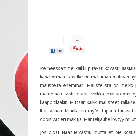
Pin
It!
Perheessämme kaikki pitävät kovasti aasialai
kanakormaa. Kastike on makumaailmaltaan hyvin 
mausteita enemmän. Maustelista on melko pitk
maailmaan. Voit ostaa vaikka maustepussej
kaappitilaakin. Mittaan kaikki mausteet tällais
liian vähän. Minulla on myös tapana tuoksuttaa
oppisivat eri makuja. Mantelijauhe löytyy muu
Jos pidät Naan-leivästä, mutta et ole koska