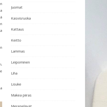
an
Juomat
la
lä
Kasvisruoka
an
Kattaus
ka
Keitto
an
Lammas
Leipominen
n.
se
Liha
Lisuke
aa
Makea piiras
Merenelävät