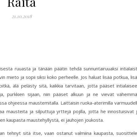
Raita
21.10.2018
sesta ruuasta ja tänään päätin tehdä sunnuntairuuaksi intialais
mieto ja sopii siksi koko perheelle. Jos haluat lisää potkua, lis
ä, älä pelästy sitä, kaikkia tarvitaan, jotta pääset intialaise
a, purkkien sijaan, niin pääset alkuun ja ne vievät vähemm
essa ohjeessa maustemitalla. Laittaisin ruoka-aterimilla varmuudel
 mausteita ja silputtuja yrttejä pojilla, jotta he innostuisivat 
ten kaupasta maustehyllystä, ei jauhojen joukosta.
an tehnyt sitä itse, vaan ostanut valmiina kaupasta, suosittel