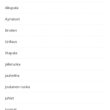
Alkupala
Äyriäiset
Broileri
Grillaus
Iltapala
Jälkiruoka
Jauheliha
Jouluinen ruoka
Juhlat
Juomat