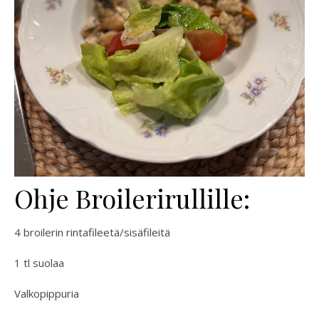
Ohje Broilerirullille:
4 broilerin rintafileetä/sisäfileitä
1 tl suolaa
Valkopippuria