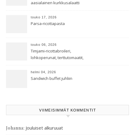
aasialainen kurkkusalaatti
touko 17, 2026
Parsa-ricottapasta
touko 06, 2026
Timjami-ricottabroileri,
lohkoperunat, terttutomaatit,
oreganoleivät sekä Aramin
salaatti
helmi 04, 2026
Sandwich buffet juhliin
VIIMEISIMMÄT KOMMENTIT
:
Jouluiset alkuruuat
Johanna