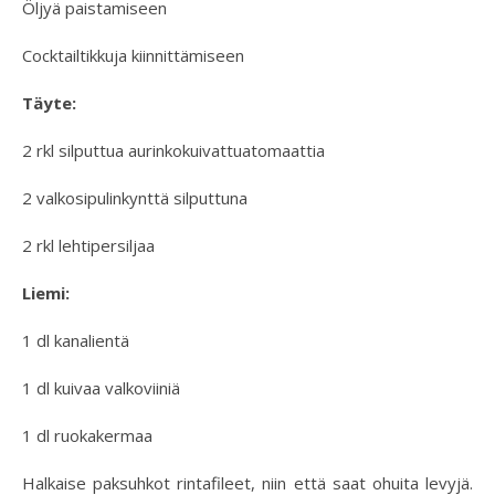
Öljyä paistamiseen
Cocktailtikkuja kiinnittämiseen
Täyte:
2 rkl silputtua aurinkokuivattuatomaattia
2 valkosipulinkynttä silputtuna
2 rkl lehtipersiljaa
Liemi:
1 dl kanalientä
1 dl kuivaa valkoviiniä
1 dl ruokakermaa
Halkaise paksuhkot rintafileet, niin että saat ohuita levyjä.