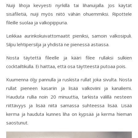
Nuiji lihoja kevyesti nyrkillä tai lihanuijalla. Jos käytät
sisäfiletiä, nuiji myös niitö vähän ohuemmiksi. Ripottele
fileille suolaa ja valkopippuria.
Leikkaa aurinkokuivattomaatit pieniksi, samoin valkosipuli.
Silpu lehtipersilja ja yhdistä ne pienessä astiassa.
Nosta täytettä fileelle ja kääri filee rullaksi sulkien
cocktailtikulla. Ei haittaa, että osa täytteestä putoaa pois.
Kuumenna öljy pannulla ja ruskista rullat joka sivulta. Nosta
rullat pieneen kasariin ja lisää valkoviini ja kanaliemi.
Hauduta rullia noin 20 minuuttia, tarkista välillä nesteen
riittävyys ja lisää niitä samassa suhteessa lisää. Lisää
kerma ja hauduta kunnes liha on kypsää ja kerma hieman
saostunut.