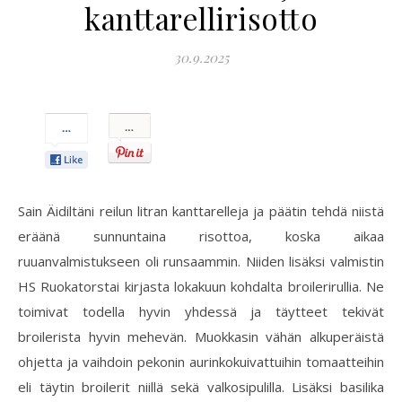
kanttarellirisotto
30.9.2025
Pin
It!
Sain Äidiltäni reilun litran kanttarelleja ja päätin tehdä niistä
eräänä sunnuntaina risottoa, koska aikaa
ruuanvalmistukseen oli runsaammin. Niiden lisäksi valmistin
HS Ruokatorstai kirjasta lokakuun kohdalta broilerirullia. Ne
toimivat todella hyvin yhdessä ja täytteet tekivät
broilerista hyvin mehevän. Muokkasin vähän alkuperäistä
ohjetta ja vaihdoin pekonin aurinkokuivattuihin tomaatteihin
eli täytin broilerit niillä sekä valkosipulilla. Lisäksi basilika