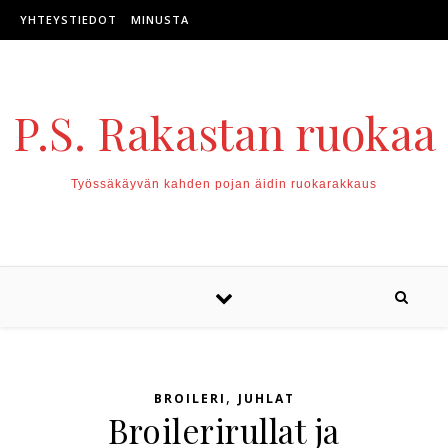
Skip to content
YHTEYSTIEDOT
MINUSTA
P.S. Rakastan ruokaa
Työssäkäyvän kahden pojan äidin ruokarakkaus
,
BROILERI
JUHLAT
Broilerirullat ja