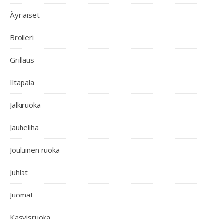
Äyriäiset
Broileri
Grillaus
Iltapala
Jälkiruoka
Jauheliha
Jouluinen ruoka
Juhlat
Juomat
Kasvisruoka