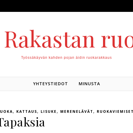
. Rakastan ru
Työssäkäyvän kahden pojan äidin ruokarakkaus
YHTEYSTIEDOT
MINUSTA
,
,
,
,
RUOKA
KATTAUS
LISUKE
MERENELÄVÄT
RUOKAVIEMISE
Tapaksia