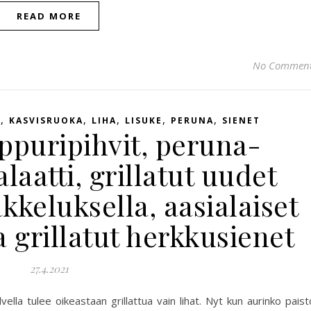
READ MORE
No Commen
,
,
,
,
,
T
KASVISRUOKA
LIHA
LISUKE
PERUNA
SIENET
ppuripihvit, peruna-
aatti, grillatut uudet
kkeluksella, aasialaiset
a grillatut herkkusienet
27.4.2021
lla tulee oikeastaan grillattua vain lihat. Nyt kun aurinko paist