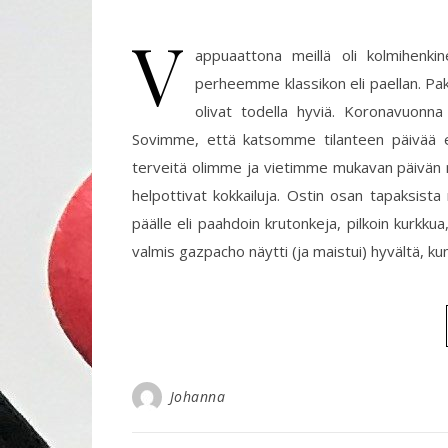
V
appuaattona meillä oli kolmihenki
perheemme klassikon eli paellan. Pak
olivat todella hyviä. Koronavuonna 
Sovimme, että katsomme tilanteen päivää en
terveitä olimme ja vietimme mukavan päivän meil
helpottivat kokkailuja. Ostin osan tapaksist
päälle eli paahdoin krutonkeja, pilkoin kurkkua
valmis gazpacho näytti (ja maistui) hyvältä, k
Johanna