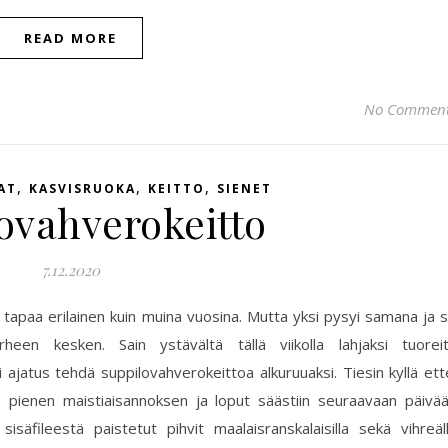
READ MORE
No Commen
,
,
,
AT
KASVISRUOKA
KEITTO
SIENET
ovahverokeitto
7.12.2020
 tapaa erilainen kuin muina vuosina. Mutta yksi pysyi samana ja 
en kesken. Sain ystävältä tällä viikolla lahjaksi tuorei
i ajatus tehdä suppilovahverokeittoa alkuruuaksi. Tiesin kyllä ett
n pienen maistiaisannoksen ja loput säästiin seuraavaan päivä
sisäfileestä paistetut pihvit maalaisranskalaisilla sekä vihreäl