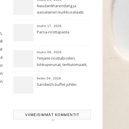
Naudanliharendang ja
aasialainen kurkkusalaatti
touko 17, 2026
Parsa-ricottapasta
n,
li
at
touko 06, 2026
ta
Timjami-ricottabroileri,
lohkoperunat, terttutomaatit,
an
oreganoleivät sekä Aramin
in
salaatti
helmi 04, 2026
un
Sandwich buffet juhliin
VIIMEISIMMÄT KOMMENTIT