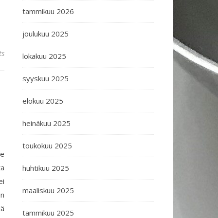
tammikuu 2026
joulukuu 2025
ts
lokakuu 2025
syyskuu 2025
elokuu 2025
heinäkuu 2025
toukokuu 2025
se
ta
huhtikuu 2025
ei
maaliskuu 2025
än
lä
tammikuu 2025