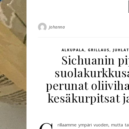
Johanna
,
,
ALKUPALA
GRILLAUS
JUHLA
Sichuanin pi
suolakurkkusal
perunat oliiviha
kesäkurpitsat j
rillaamme ympäri vuoden, mutta talve