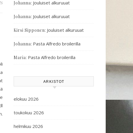
ts
:
Jouluiset alkuruuat
Johanna
:
Jouluiset alkuruuat
Johanna
:
Jouluiset alkuruuat
Kirsi Sipponen
:
Pasta Alfredo broilerilla
Johanna
:
Pasta Alfredo broilerilla
Maria
li
ta
at
ARKISTOT
tä
je
elokuu 2026
dl
toukokuu 2026
n.
helmikuu 2026