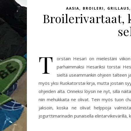
,
,
AASIA
BROILERI
GRILLAUS
Broilerivartaat
se
T
orstain Hesari on mielestäni viikon
parhaimmaksi Hesariksi torstai Hesa
sieltä useammankin ohjeen talteen ja
myös yksi Ruokatorstai kirja, mutta jostain s
ohjeiden alta. Onneksi löysin ne nyt, sillä n
niin mehukkaita ne olivat. Tein myös tuon cha
jaksoin, koska ne olivat helppoja valmista
jogurttimarinadin punaisella elintarvikevärillä