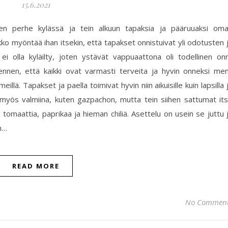
15.6.2021
nen perhe kylässä ja tein alkuun tapaksia ja pääruuaksi om
ko myöntää ihan itsekin, että tapakset onnistuivat yli odotusten 
ei olla kyläilty, joten ystävät vappuaattona oli todellinen onn
nen, että kaikki ovat varmasti terveita ja hyvin onneksi men
lä. Tapakset ja paella toimivat hyvin niin aikuisille kuin lapsilla 
a myös valmiina, kuten gazpachon, mutta tein siihen sattumat it
, tomaattia, paprikaa ja hieman chiliä. Asettelu on usein se juttu 
un…
READ MORE
No Commen