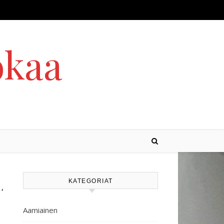
okaa
KATEGORIAT
,
T
SIENET
Aamiainen