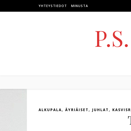
Skip to content
YHTEYSTIEDOT
MINUSTA
P.S
,
,
,
ALKUPALA
ÄYRIÄISET
JUHLAT
KASVIS