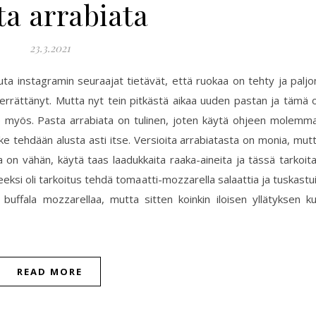
ta arrabiata
23.3.2021
muta instagramin seuraajat tietävät, että ruokaa on tehty ja paljo
errättänyt. Mutta nyt tein pitkästä aikaa uuden pastan ja tämä o
lle myös. Pasta arrabiata on tulinen, joten käytä ohjeen molemm
ike tehdään alusta asti itse. Versioita arrabiatasta on monia, mut
 on vähän, käytä taas laadukkaita raaka-aineita ja tässä tarkoit
eeksi oli tarkoitus tehdä tomaatti-mozzarella salaattia ja tuskastu
t buffala mozzarellaa, mutta sitten koinkin iloisen yllätyksen k
READ MORE