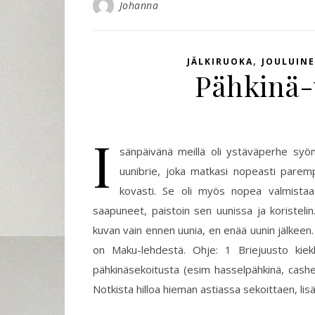
Johanna
,
JÄLKIRUOKA
JOULUIN
Pähkinä-
I
sänpäivänä meillä oli ystäväperhe syöm
uunibrie, joka matkasi nopeasti paremp
kovasti. Se oli myös nopea valmistaa. 
saapuneet, paistoin sen uunissa ja koristelin
kuvan vain ennen uunia, en enää uunin jälkeen.
on Maku-lehdestä. Ohje: 1 Briejuusto kiek
pähkinäsekoitusta (esim hasselpähkinä, cashe
Notkista hilloa hieman astiassa sekoittaen, li