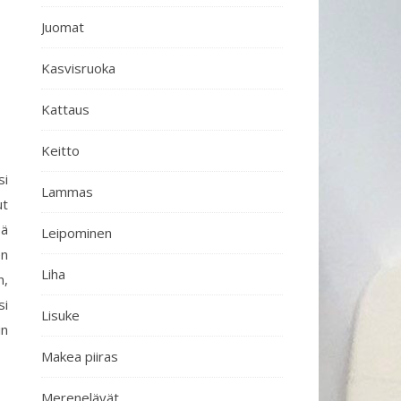
Juomat
Kasvisruoka
Kattaus
Keitto
si
Lammas
ut
sä
Leipominen
en
Liha
n,
si
Lisuke
in
Makea piiras
Merenelävät