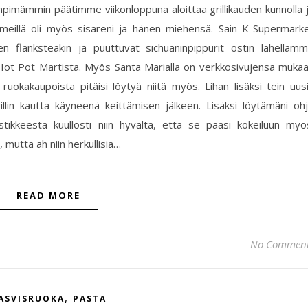
pimämmin päätimme viikonloppuna aloittaa grillikauden kunnolla 
 meillä oli myös sisareni ja hänen miehensä. Sain K-Supermark
en flanksteakin ja puuttuvat sichuaninpippurit ostin lähelläm
y Hot Pot Martista. Myös Santa Marialla on verkkosivujensa muka
 ruokakaupoista pitäisi löytyä niitä myös. Lihan lisäksi tein uus
illin kautta käyneenä keittämisen jälkeen. Lisäksi löytämäni oh
stikkeesta kuullosti niin hyvältä, että se pääsi kokeiluun myö
, mutta ah niin herkullisia…
READ MORE
No Commen
,
ASVISRUOKA
PASTA