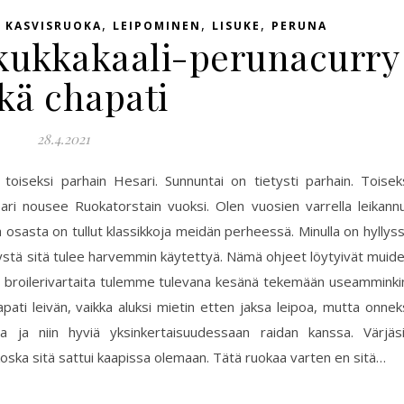
,
,
,
,
KASVISRUOKA
LEIPOMINEN
LISUKE
PERUNA
, kukkakaali-perunacurry
kä chapati
28.4.2021
 toiseksi parhain Hesari. Sunnuntai on tietysti parhain. Toisek
ri nousee Ruokatorstain vuoksi. Olen vuosien varrella leikann
 osasta on tullut klassikkoja meidän perheessä. Minulla on hyllys
yystä sitä tulee harvemmin käytettyä. Nämä ohjeet löytyivät muid
äitä broilerivartaita tulemme tulevana kesänä tekemään useamminki
pati leivän, vaikka aluksi mietin etten jaksa leipoa, mutta onnek
a ja niin hyviä yksinkertaisuudessaan raidan kanssa. Värjäs
, koska sitä sattui kaapissa olemaan. Tätä ruokaa varten en sitä…