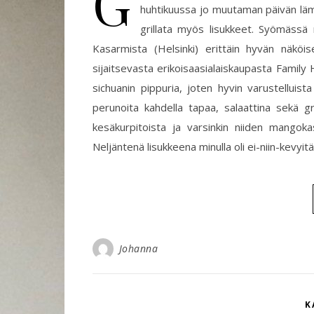
G
huhtikuussa jo muutaman päivän läm
grillata myös lisukkeet. Syömässä
Kasarmista (Helsinki) erittäin hyvän näköis
sijaitsevasta erikoisaasialaiskaupasta Famil
sichuanin pippuria, joten hyvin varustelluista
perunoita kahdella tapaa, salaattina sekä gr
kesäkurpitoista ja varsinkin niiden mangoka
Neljäntenä lisukkeena minulla oli ei-niin-kevyitä
Johanna
K