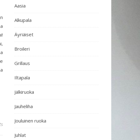
Aasia
an
Alkupala
ja
Äyriäiset
i!
i,
Broileri
ja
se
Grillaus
ja
Iltapala
Jälkiruoka
Jauheliha
Jouluinen ruoka
ts
Juhlat