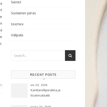
Sienet
ja
et
Suolainen piiras
me
an
texmex
ia
Välipala
je
s.
RECENT POSTS
ts
elo 03, 2026
Kanttarellipiirakka ja
lisukesalaatti
touko 24, 2026