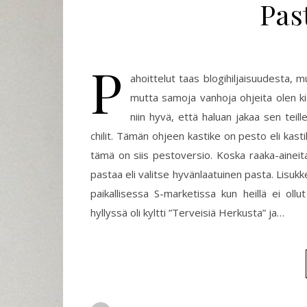
Pas
P
ahoittelut taas blogihiljaisuudesta, 
mutta samoja vanhoja ohjeita olen ki
niin hyvä, että haluan jakaa sen tei
chilit. Tämän ohjeen kastike on pesto eli kast
tämä on siis pestoversio. Koska raaka-aineita
pastaa eli valitse hyvänlaatuinen pasta. Lisukk
paikallisessa S-marketissa kun heillä ei ollu
hyllyssä oli kyltti ”Terveisiä Herkusta” ja…