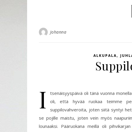
Johanna
,
ALKUPALA
JUHL
Suppil
I
tsenäisyyspäivä oli tänä vuonna monella
oli, että hyvää ruokaa teimme perhe
suppilovahveroita, joten siitä syntyi het
se pojille maistu, joten vein myös naapurii
lounaaksi. Pääruokana meillä oli pihvikarjan 