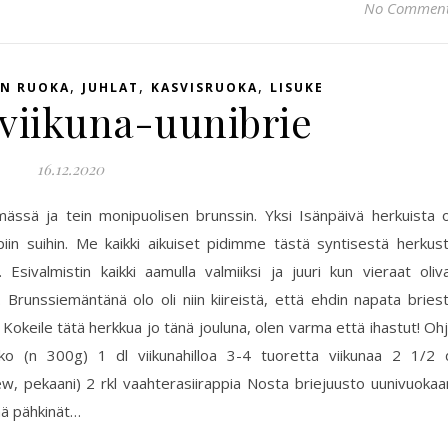
No Commen
,
,
,
EN RUOKA
JUHLAT
KASVISRUOKA
LISUKE
viikuna-uunibrie
16.12.2020
ässä ja tein monipuolisen brunssin. Yksi Isänpäivä herkuista o
iin suihin. Me kaikki aikuiset pidimme tästä syntisestä herkus
Esivalmistin kaikki aamulla valmiiksi ja juuri kun vieraat oliv
. Brunssiemäntänä olo oli niin kiireistä, että ehdin napata bries
 Kokeile tätä herkkua jo tänä jouluna, olen varma että ihastut! Oh
ko (n 300g) 1 dl viikunahilloa 3-4 tuoretta viikunaa 2 1/2 
w, pekaani) 2 rkl vaahterasiirappia Nosta briejuusto uunivuokaa
sää pähkinät…